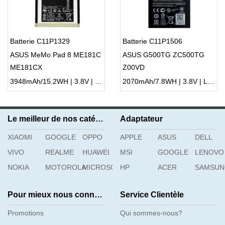
Batterie C11P1329
Batterie C11P1506
ASUS MeMo Pad 8 ME181C
ASUS G500TG ZC500TG
ME181CX
Z00VD
3948mAh/15.2WH | 3.8V | Li-ion ...
2070mAh/7.8WH | 3.8V | Li-ion ...
Le meilleur de nos catégories
Adaptateur
XIAOMI
GOOGLE
OPPO
APPLE
ASUS
DELL
VIVO
REALME
HUAWEI
MSI
GOOGLE
LENOVO
NOKIA
MOTOROLA
MICROSOFT
HP
ACER
SAMSU
Pour mieux nous connaître
Service Clientèle
Promotions
Qui sommes-nous?