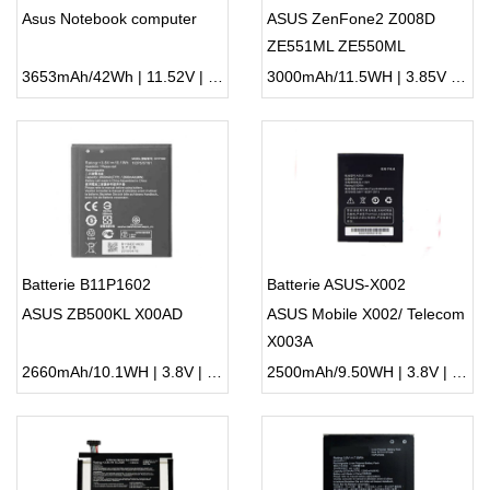
Asus Notebook computer
ASUS ZenFone2 Z008D
ZE551ML ZE550ML
3653mAh/42Wh | 11.52V | Li-ion ...
3000mAh/11.5WH | 3.85V | Li-ion ...
Batterie B11P1602
Batterie ASUS-X002
ASUS ZB500KL X00AD
ASUS Mobile X002/ Telecom
X003A
2660mAh/10.1WH | 3.8V | Li-ion ...
2500mAh/9.50WH | 3.8V | Li-ion ...