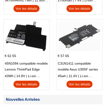
3470mAh/41.7Wh | 11.55V | Li-ion ...
1700mah | 7.4V | Li-ion ...
Voir les détails
Voir les détails
€ 62.55
€ 57.65
45N1094 compatible modèle
C31N1411 compatible
Lenovo ThinkPad Edge
modèle Asus U305F series
S230u Twist
43Wh | 14.8V | Li-ion ...
45wh | 11.4V | Li-ion ...
Voir les détails
Voir les détails
Nouvelles Arrivées