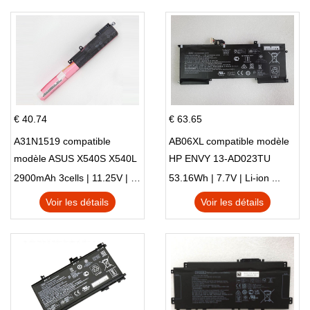
€ 40.74
€ 63.65
A31N1519 compatible
AB06XL compatible modèle
modèle ASUS X540S X540L
HP ENVY 13-AD023TU
X540LA-SI302 X540SA
HSTNN-DB8C 921438-855
2900mAh 3cells | 11.25V | Li-ion ...
53.16Wh | 7.7V | Li-ion ...
X540S
TPN-I128
Voir les détails
Voir les détails