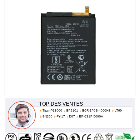
bas prix!
TOP DES VENTES
Titan-P13000
BP2101
BCR-1P6S-4000HS
LT60
BN200
FY-17
D07
BP-6S1P-5000A