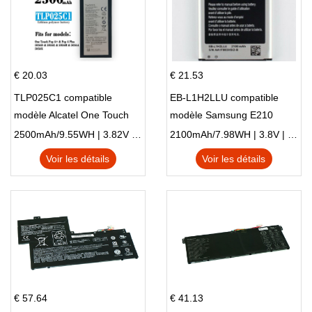
€ 20.03
€ 21.53
TLP025C1 compatible
EB-L1H2LLU compatible
modèle Alcatel One Touch
modèle Samsung E210
Pop 4 Plus OT-5056D
E210K i939
2500mAh/9.55WH | 3.82V | Li-ion ...
2100mAh/7.98WH | 3.8V | Li-ion ...
Voir les détails
Voir les détails
€ 57.64
€ 41.13