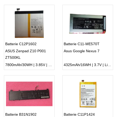
Batterie C12P1602
Batterie C11-ME570T
ASUS Zenpad Z10 P001
Asus Google Nexus 7
ZT500KL
7800mAh/30WH | 3.85V | Li-ion ...
4325mAh/16WH | 3.7V | Li-ion ...
Batterie B31N1902
Batterie C11P1424