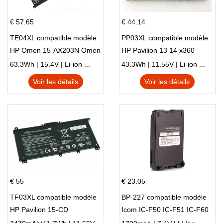
€ 57.65
€ 44.14
TE04XL compatible modèle
PP03XL compatible modèle
HP Omen 15-AX203N Omen
HP Pavilion 13 14 x360
15 Series Pavilion 15 Series
L83388-AC1 L83388-421
63.3Wh | 15.4V | Li-ion ...
43.3Wh | 11.55V | Li-ion ...
HSTNN-LB8S M01118-421
Voir les détails
Voir les détails
M01144-005 13-BB 14-DV
14-DK 15-EH HSTNN-DB9X
€ 55
€ 23.05
TF03XL compatible modèle
BP-227 compatible modèle
HP Pavilion 15-CD
Icom IC-F50 IC-F51 IC-F60
IC-F61 IC-M87