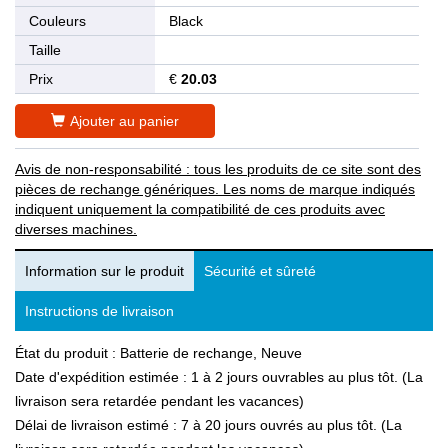
Couleurs
Black
Taille
Prix
€
20.03
Ajouter au panier
Avis de non-responsabilité : tous les produits de ce site sont des
pièces de rechange génériques. Les noms de marque indiqués
indiquent uniquement la compatibilité de ces produits avec
diverses machines.
Information sur le produit
Sécurité et sûreté
Instructions de livraison
État du produit : Batterie de rechange, Neuve
Date d'expédition estimée : 1 à 2 jours ouvrables au plus tôt. (La
livraison sera retardée pendant les vacances)
Délai de livraison estimé : 7 à 20 jours ouvrés au plus tôt. (La