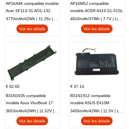
AP16A4K compatible modèle
AP16M5J compatible
Acer SF113-31 AO1-132
modèle ACER A315-51-51SL
NE132
N17Q1 SERIES
3770mAh/42Wh | 11.25v | Li-ion ...
4810mAh/37Wh | 7.7V | Li-ion ...
Voir les détails
Voir les détails
€ 62.65
€ 47.14
B31N1635 compatible
B31N1912 compatible
modèle Asus VivoBook 17
modèle ASUS E410M
X705NC X705UA X705UV
E410MA L410MA
3653mAh/42WH | 11.52V | Li-ion ...
3455mAh/42Wh | 11.5V | Li-ion ...
X705UN X705UD
Voir les détails
Voir les détails