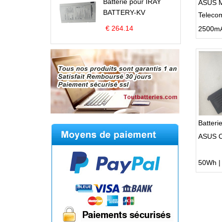
Batterie pour IRAY
ASUS M
BATTERY-KV
Teleco
€ 264.14
Batter
ASUS C
50Wh | 1