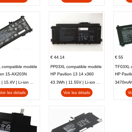
€ 44.14
€ 55
 compatible modèle
PP03XL compatible modèle
TF03XL 
en 15-AX203N
HP Pavilion 13 14 x360
HP Pavil
 Series Pavilion 15
L83388-AC1 L83388-421
 15.4V | Li-ion ...
43.3Wh | 11.55V | Li-ion ...
HSTNN-LB8S M01118-421
Voir les détails
Voir les détails
Vo
M01144-005 13-BB 14-DV
14-DK 15-EH HSTNN-DB9X