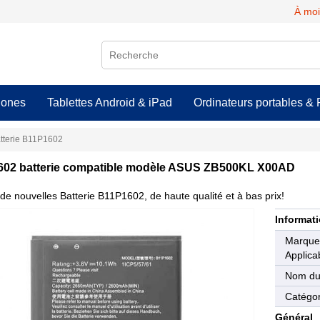
À moi
hones
Tablettes Android & iPad
Ordinateurs portables & 
tterie B11P1602
02 batterie compatible modèle ASUS ZB500KL X00AD
de nouvelles Batterie B11P1602, de haute qualité et à bas prix!
Informati
Marqu
Applica
Nom du
Catégor
Général