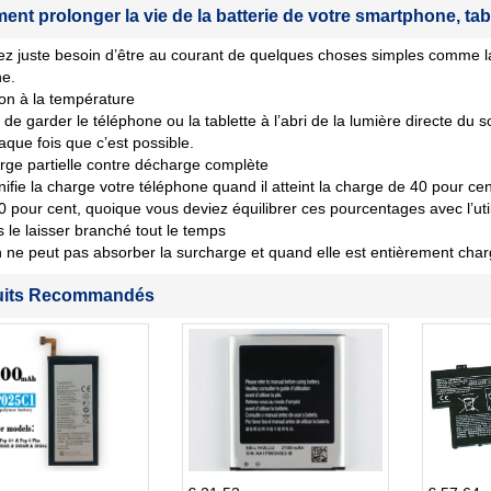
nt prolonger la vie de la batterie de votre smartphone, tab
z juste besoin d’être au courant de quelques choses simples comme la
ne.
ion à la température
de garder le téléphone ou la tablette à l’abri de la lumière directe du s
aque fois que c’est possible.
ge partielle contre décharge complète
nifie la charge votre téléphone quand il atteint la charge de 40 pour cent 
80 pour cent, quoique vous deviez équilibrer ces pourcentages avec l’util
 le laisser branché tout le temps
n ne peut pas absorber la surcharge et quand elle est entièrement char
uits Recommandés