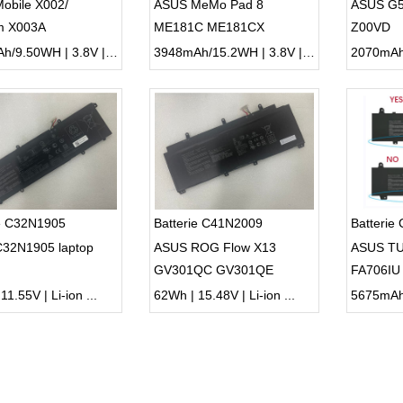
obile X002/
ASUS MeMo Pad 8
ASUS G
m X003A
ME181C ME181CX
Z00VD
2500mAh/9.50WH | 3.8V | Li-ion ...
3948mAh/15.2WH | 3.8V | Li-ion ...
ie C32N1905
Batterie C41N2009
Batterie
32N1905 laptop
ASUS ROG Flow X13
ASUS TU
GV301QC GV301QE
FA706IU
GV301QH
FX506L
1.55V | Li-ion ...
62Wh | 15.48V | Li-ion ...