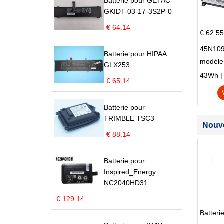
Batterie pour GETAC
GKIDT-03-17-3S2P-0
€ 64.14
€ 62.55
45N109
Batterie pour HIPAA
modèle
GLX253
Edge S
43Wh | 1
€ 65.14
Batterie pour
TRIMBLE TSC3
Nouve
€ 88.14
Batterie pour
Inspired_Energy
NC2040HD31
€ 129.14
Batter