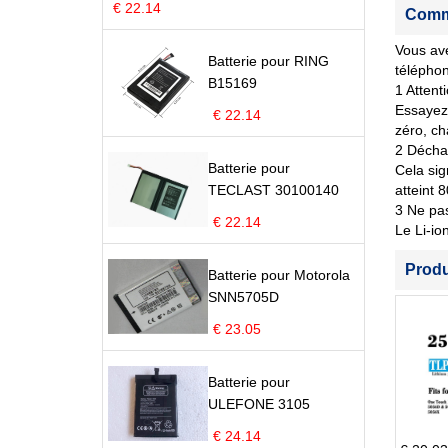
€ 22.14
Comme
Vous ave
Batterie pour RING
télépho
B15169
1 Attent
Essayez 
€ 22.14
zéro, ch
2 Déchar
Batterie pour
Cela sig
TECLAST 30100140
atteint 
3 Ne pas
€ 22.14
Le Li-io
Prod
Batterie pour Motorola
SNN5705D
€ 23.05
Batterie pour
ULEFONE 3105
€ 24.14