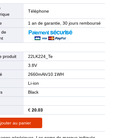
e
Téléphone
rique
e
1 an de garantie, 30 jours remboursé
 de
nt
 produit
22LK224_Te
n
3.8V
té
2660mAh/10.1WH
Li-ion
rs
Black
€
20.03
jouter au panier
rechange génériques. Les noms de marque indiqués