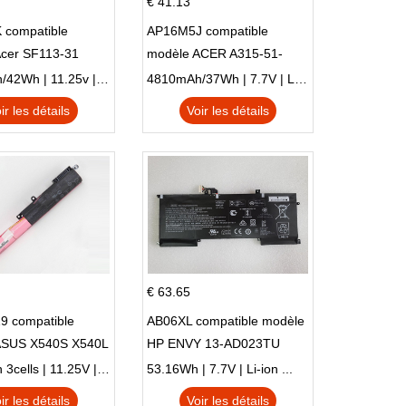
€ 41.13
 compatible
AP16M5J compatible
Acer SF113-31
modèle ACER A315-51-
 NE132
51SL N17Q1 SERIES
3770mAh/42Wh | 11.25v | Li-ion ...
4810mAh/37Wh | 7.7V | Li-ion ...
ir les détails
Voir les détails
€ 63.65
9 compatible
AB06XL compatible modèle
ASUS X540S X540L
HP ENVY 13-AD023TU
SI302 X540SA
HSTNN-DB8C 921438-855
2900mAh 3cells | 11.25V | Li-ion ...
53.16Wh | 7.7V | Li-ion ...
TPN-I128
ir les détails
Voir les détails