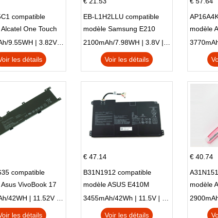
€ 21.53
€ 57.64
C1 compatible
EB-L1H2LLU compatible
AP16A4K
Alcatel One Touch
modèle Samsung E210
modèle 
Plus OT-5056D
E210K i939
AO1-132
2500mAh/9.55WH | 3.82V | Li-ion ...
2100mAh/7.98WH | 3.8V | Li-ion ...
Voir les détails
Voir les détails
Vo
€ 47.14
€ 40.74
35 compatible
B31N1912 compatible
A31N151
 Asus VivoBook 17
modèle ASUS E410M
modèle 
C X705UA X705UV
E410MA L410MA
X540LA-
3653mAh/42WH | 11.52V | Li-ion ...
3455mAh/42Wh | 11.5V | Li-ion ...
N X705UD
X540S
Voir les détails
Voir les détails
Vo