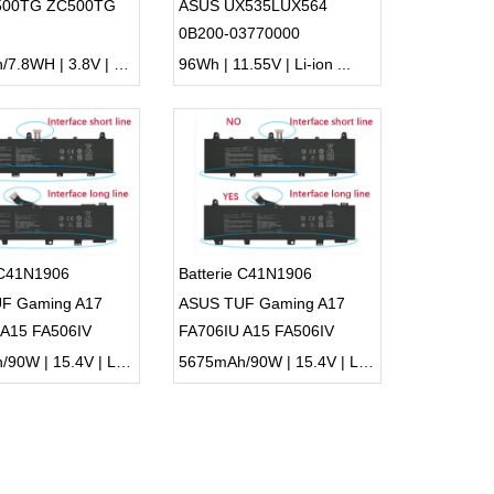
500TG ZC500TG
ASUS UX535LUX564
0B200-03770000
2070mAh/7.8WH | 3.8V | Li-ion ...
96Wh | 11.55V | Li-ion ...
 C41N1906
Batterie C41N1906
F Gaming A17
ASUS TUF Gaming A17
 A15 FA506IV
FA706IU A15 FA506IV
U
FX506LU
5675mAh/90W | 15.4V | Li-ion ...
5675mAh/90W | 15.4V | Li-ion ...