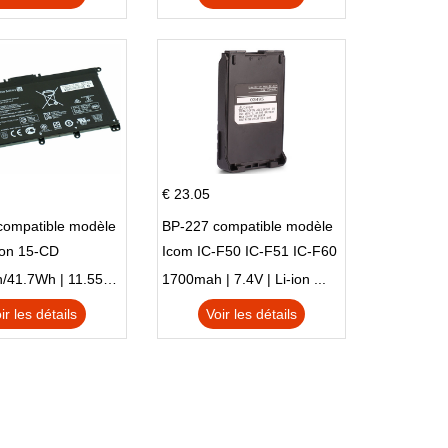
€ 23.05
compatible modèle
BP-227 compatible modèle
ion 15-CD
Icom IC-F50 IC-F51 IC-F60
IC-F61 IC-M87
3470mAh/41.7Wh | 11.55V | Li-ion ...
1700mah | 7.4V | Li-ion ...
ir les détails
Voir les détails