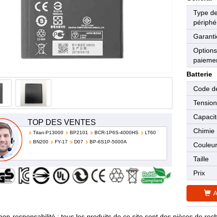
Type d
périphé
Garanti
Options
paieme
Batterie
Code de
Tensio
Capaci
TOP DES VENTES
Chimie
Titan-P13000
BP2101
BCR-1P6S-4000HS
LT60
BN200
FY-17
D07
BP-6S1P-5000A
Couleu
Taille
Prix
A
non-responsabilité : tous les produits de ce site sont des pièces de 