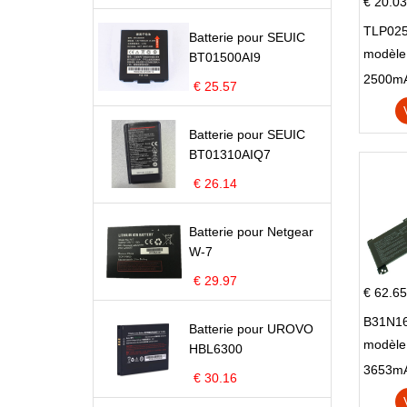
€ 20.03
TLP025
Batterie pour SEUIC
modèle 
BT01500AI9
Pop 4 
€ 25.57
Batterie pour SEUIC
BT01310AIQ7
€ 26.14
Batterie pour Netgear
W-7
€ 29.97
€ 62.65
B31N16
Batterie pour UROVO
modèle
HBL6300
X705N
€ 30.16
X705U