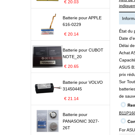
€ 20.03
indiquen
Batterie pour APPLE
Informa
616-0229
État du 
€ 20.14
Date d'e
Délai de
Batterie pour CUBOT
Achat A
NOTE_20
Capacité
€ 20.65
ASUS B11
prix rédu
Sur Tout
Batterie pour VOLVO
31450445
batterie
de sauv
€ 21.14
Rem
B11P16
Batterie pour
PANASONIC 3027-
Com
26T
For AS