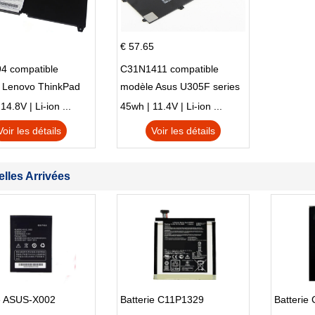
€ 57.65
4 compatible
C31N1411 compatible
 Lenovo ThinkPad
modèle Asus U305F series
230u Twist
4.8V | Li-ion ...
45wh | 11.4V | Li-ion ...
Voir les détails
Voir les détails
lles Arrivées
ie ASUS-X002
Batterie C11P1329
Batterie