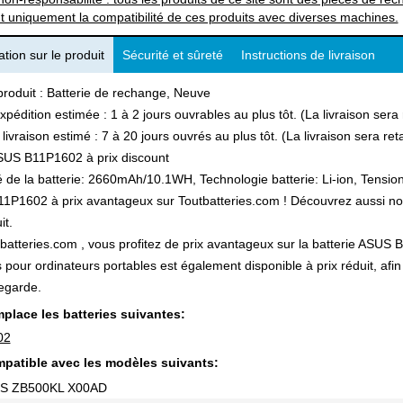
t uniquement la compatibilité de ces produits avec diverses machines.
tion sur le produit
Sécurité et sûreté
Instructions de livraison
produit : Batterie de rechange, Neuve
xpédition estimée : 1 à 2 jours ouvrables au plus tôt. (La livraison ser
 livraison estimé : 7 à 20 jours ouvrés au plus tôt. (La livraison sera r
SUS B11P1602 à prix discount
 de la batterie: 2660mAh/10.1WH, Technologie batterie: Li-ion, Tension 
P1602 à prix avantageux sur Toutbatteries.com ! Découvrez aussi notre
it.
batteries.com , vous profitez de prix avantageux sur la batterie ASUS B
s pour ordinateurs portables est également disponible à prix réduit, a
egarde.
place les batteries suivantes:
02
patible avec les modèles suivants:
US ZB500KL X00AD