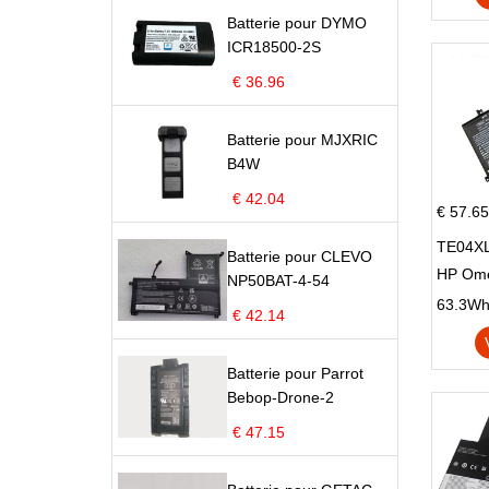
Batterie pour DYMO
ICR18500-2S
€ 36.96
Batterie pour MJXRIC
B4W
€ 42.04
€ 57.65
TE04XL
Batterie pour CLEVO
HP Om
NP50BAT-4-54
Omen 15
63.3Wh |
€ 42.14
Series
Batterie pour Parrot
Bebop-Drone-2
€ 47.15