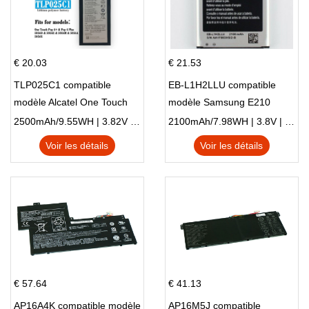
€ 20.03
€ 21.53
TLP025C1 compatible
EB-L1H2LLU compatible
modèle Alcatel One Touch
modèle Samsung E210
Pop 4 Plus OT-5056D
E210K i939
2500mAh/9.55WH | 3.82V | Li-ion ...
2100mAh/7.98WH | 3.8V | Li-ion ...
Voir les détails
Voir les détails
€ 57.64
€ 41.13
AP16A4K compatible modèle
AP16M5J compatible