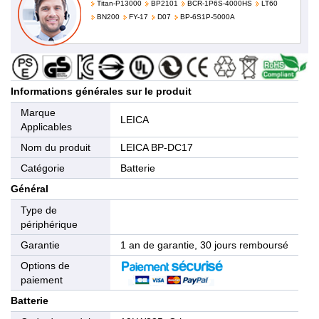
Titan-P13000
BP2101
BCR-1P6S-4000HS
LT60
BN200
FY-17
D07
BP-6S1P-5000A
Informations générales sur le produit
Marque
LEICA
Applicables
Nom du produit
LEICA BP-DC17
Catégorie
Batterie
Général
Type de
périphérique
Garantie
1 an de garantie, 30 jours remboursé
Options de
paiement
Batterie