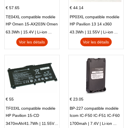
€ 57.65
€ 44.14
TE04XL compatible modèle
PP03XL compatible modèle
HP Omen 15-AX203N Omen
HP Pavilion 13 14 x360
15 Series Pavilion 15 Series
L83388-AC1 L83388-421
63.3Wh | 15.4V | Li-ion ...
43.3Wh | 11.55V | Li-ion ...
HSTNN-LB8S M01118-421
Voir les détails
Voir les détails
M01144-005 13-BB 14-DV
14-DK 15-EH HSTNN-DB9X
€ 55
€ 23.05
TF03XL compatible modèle
BP-227 compatible modèle
HP Pavilion 15-CD
Icom IC-F50 IC-F51 IC-F60
IC-F61 IC-M87
3470mAh/41.7Wh | 11.55V | Li-ion ...
1700mah | 7.4V | Li-ion ...