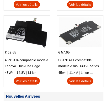
Voir les détails
Voir les détails
€ 62.55
€ 57.65
45N1094 compatible modèle
C31N1411 compatible
Lenovo ThinkPad Edge
modèle Asus U305F series
S230u Twist
43Wh | 14.8V | Li-ion ...
45wh | 11.4V | Li-ion ...
Voir les détails
Voir les détails
Nouvelles Arrivées