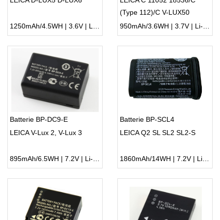
LEICA D-LUX5 D-LUX6
LEICA C 11052 18536/C
(Type 112)/C V-LUX50
1250mAh/4.5WH | 3.6V | Li-ion ...
950mAh/3.6WH | 3.7V | Li-ion ...
Batterie BP-DC9-E
Batterie BP-SCL4
LEICA V-Lux 2, V-Lux 3
LEICA Q2 SL SL2 SL2-S
895mAh/6.5WH | 7.2V | Li-ion ...
1860mAh/14WH | 7.2V | Li-ion ...