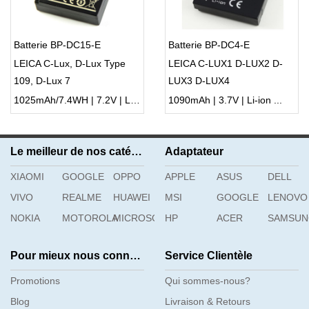
Batterie BP-DC15-E
Batterie BP-DC4-E
LEICA C-Lux, D-Lux Type
LEICA C-LUX1 D-LUX2 D-
109, D-Lux 7
LUX3 D-LUX4
1025mAh/7.4WH | 7.2V | Li-ion ...
1090mAh | 3.7V | Li-ion ...
Le meilleur de nos catégories
Adaptateur
XIAOMI
GOOGLE
OPPO
APPLE
ASUS
DELL
VIVO
REALME
HUAWEI
MSI
GOOGLE
LENOVO
NOKIA
MOTOROLA
MICROSOFT
HP
ACER
SAMSU
Pour mieux nous connaître
Service Clientèle
Promotions
Qui sommes-nous?
Blog
Livraison & Retours