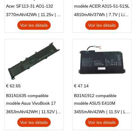
Acer SF113-31 AO1-132
modèle ACER A315-51-51SL
NE132
N17Q1 SERIES
3770mAh/42Wh | 11.25v | Li-ion ...
4810mAh/37Wh | 7.7V | Li-ion ...
Voir les détails
Voir les détails
€ 62.65
€ 47.14
B31N1635 compatible
B31N1912 compatible
modèle Asus VivoBook 17
modèle ASUS E410M
X705NC X705UA X705UV
E410MA L410MA
3653mAh/42WH | 11.52V | Li-ion ...
3455mAh/42Wh | 11.5V | Li-ion ...
X705UN X705UD
Voir les détails
Voir les détails