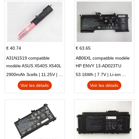
€ 40.74
€ 63.65
A31N1519 compatible
AB06XL compatible modèle
modèle ASUS X540S X540L
HP ENVY 13-AD023TU
X540LA-SI302 X540SA
HSTNN-DB8C 921438-855
2900mAh 3cells | 11.25V | Li-ion ...
53.16Wh | 7.7V | Li-ion ...
X540S
TPN-I128
Voir les détails
Voir les détails