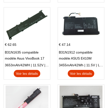
€ 62.65
€ 47.14
B31N1635 compatible
B31N1912 compatible
modèle Asus VivoBook 17
modèle ASUS E410M
X705NC X705UA X705UV
E410MA L410MA
3653mAh/42WH | 11.52V | Li-ion ...
3455mAh/42Wh | 11.5V | Li-ion ...
X705UN X705UD
Voir les détails
Voir les détails