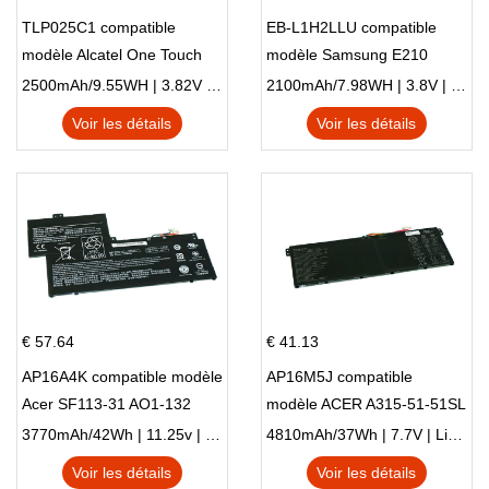
TLP025C1 compatible
EB-L1H2LLU compatible
modèle Alcatel One Touch
modèle Samsung E210
Pop 4 Plus OT-5056D
E210K i939
2500mAh/9.55WH | 3.82V | Li-ion ...
2100mAh/7.98WH | 3.8V | Li-ion ...
Voir les détails
Voir les détails
€ 57.64
€ 41.13
AP16A4K compatible modèle
AP16M5J compatible
Acer SF113-31 AO1-132
modèle ACER A315-51-51SL
NE132
N17Q1 SERIES
3770mAh/42Wh | 11.25v | Li-ion ...
4810mAh/37Wh | 7.7V | Li-ion ...
Voir les détails
Voir les détails