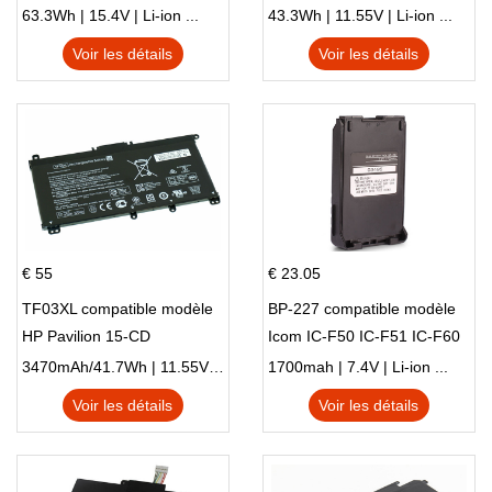
15 Series Pavilion 15 Series
L83388-AC1 L83388-421
63.3Wh | 15.4V | Li-ion ...
43.3Wh | 11.55V | Li-ion ...
HSTNN-LB8S M01118-421
Voir les détails
Voir les détails
M01144-005 13-BB 14-DV
14-DK 15-EH HSTNN-DB9X
€ 55
€ 23.05
TF03XL compatible modèle
BP-227 compatible modèle
HP Pavilion 15-CD
Icom IC-F50 IC-F51 IC-F60
IC-F61 IC-M87
3470mAh/41.7Wh | 11.55V | Li-ion ...
1700mah | 7.4V | Li-ion ...
Voir les détails
Voir les détails