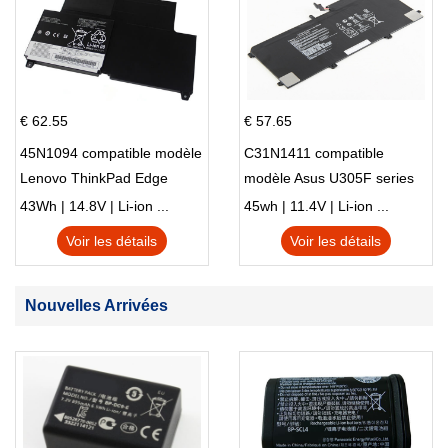
€ 62.55
€ 57.65
45N1094 compatible modèle
C31N1411 compatible
Lenovo ThinkPad Edge
modèle Asus U305F series
S230u Twist
43Wh | 14.8V | Li-ion ...
45wh | 11.4V | Li-ion ...
Voir les détails
Voir les détails
Nouvelles Arrivées