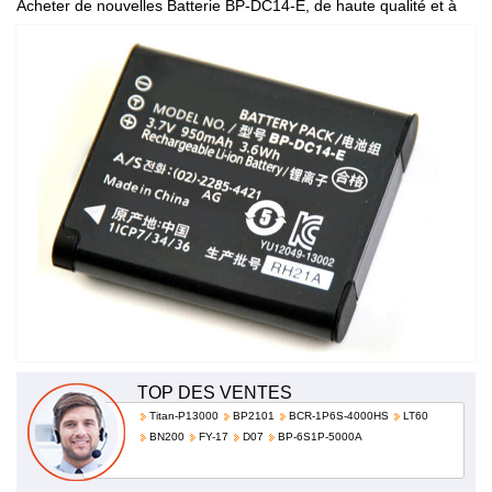
Acheter de nouvelles Batterie BP-DC14-E, de haute qualité et à
bas prix!
TOP DES VENTES
Titan-P13000
BP2101
BCR-1P6S-4000HS
LT60
BN200
FY-17
D07
BP-6S1P-5000A