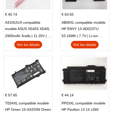
€ 40.74
€ 63.65
A31N1519 compatible
AB06XL compatible modèle
modèle ASUS X540S X540L
HP ENVY 13-AD023TU
X540LA-SI302 X540SA
HSTNN-DB8C 921438-855
2900mAh 3cells | 11.25V | Li-ion ...
53.16Wh | 7.7V | Li-ion ...
X540S
TPN-I128
Voir les détails
Voir les détails
€ 57.65
€ 44.14
TE04XL compatible modèle
PP03XL compatible modèle
HP Omen 15-AX203N Omen
HP Pavilion 13 14 x360