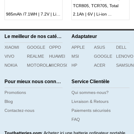
TCR805, TCR705, Total
Station
985mAh /7.1WH | 7.2V | Li-ion ...
2.1Ah | 6V | Li-ion ...
Le meilleur de nos catégories
Adaptateur
XIAOMI
GOOGLE
OPPO
APPLE
ASUS
DELL
VIVO
REALME
HUAWEI
MSI
GOOGLE
LENOVO
NOKIA
MOTOROLA
MICROSOFT
HP
ACER
SAMSU
Pour mieux nous connaître
Service Clientèle
Promotions
Qui sommes-nous?
Blog
Livraison & Retours
Contactez-nous
Paiements sécurisés
FAQ
Toutbatteries.com
: Achetez ici une batterie ordinateur portable