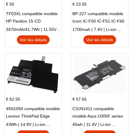
€ 55
€ 23.05
TF03XL compatible modèle
BP-227 compatible modèle
HP Pavilion 15-CD
Icom IC-F50 IC-F51 IC-F60
IC-F61 IC-M87
3470mAh/41.7Wh | 11.55V | Li-ion ...
1700mah | 7.4V | Li-ion ...
Voir les détails
Voir les détails
€ 62.55
€ 57.65
45N1094 compatible modèle
C31N1411 compatible
Lenovo ThinkPad Edge
modèle Asus U305F series
S230u Twist
43Wh | 14.8V | Li-ion ...
45wh | 11.4V | Li-ion ...