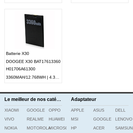
Batterie X30
DOOGEE X30 BAT17613360
H01706A61300
3360MAH/12.768WH | 4.35V/3.8V | Li-ion ...
Le meilleur de nos catégories
Adaptateur
XIAOMI
GOOGLE
OPPO
APPLE
ASUS
DELL
VIVO
REALME
HUAWEI
MSI
GOOGLE
LENOVO
NOKIA
MOTOROLA
MICROSOFT
HP
ACER
SAMSU