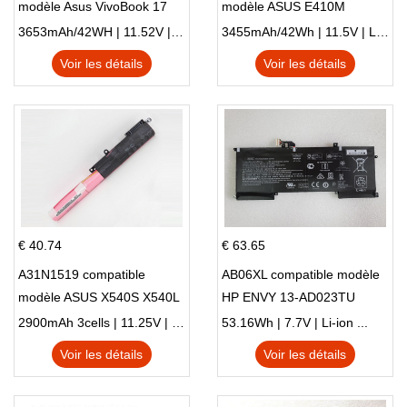
modèle Asus VivoBook 17
modèle ASUS E410M
X705NC X705UA X705UV
E410MA L410MA
3653mAh/42WH | 11.52V | Li-ion ...
3455mAh/42Wh | 11.5V | Li-ion ...
X705UN X705UD
Voir les détails
Voir les détails
€ 40.74
€ 63.65
A31N1519 compatible
AB06XL compatible modèle
modèle ASUS X540S X540L
HP ENVY 13-AD023TU
X540LA-SI302 X540SA
HSTNN-DB8C 921438-855
2900mAh 3cells | 11.25V | Li-ion ...
53.16Wh | 7.7V | Li-ion ...
X540S
TPN-I128
Voir les détails
Voir les détails