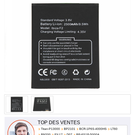
prix!
TOP DES VENTES
Titan-P13000
BP2101
BCR-1P6S-4000HS
LT60
BN200
FY-17
D07
BP-6S1P-5000A