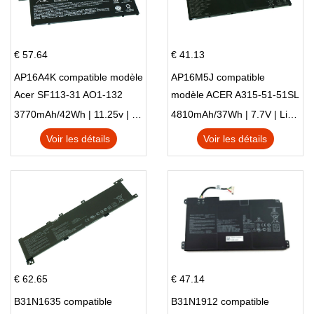
€ 57.64
€ 41.13
AP16A4K compatible modèle
AP16M5J compatible
Acer SF113-31 AO1-132
modèle ACER A315-51-51SL
NE132
N17Q1 SERIES
3770mAh/42Wh | 11.25v | Li-ion ...
4810mAh/37Wh | 7.7V | Li-ion ...
Voir les détails
Voir les détails
€ 62.65
€ 47.14
B31N1635 compatible
B31N1912 compatible