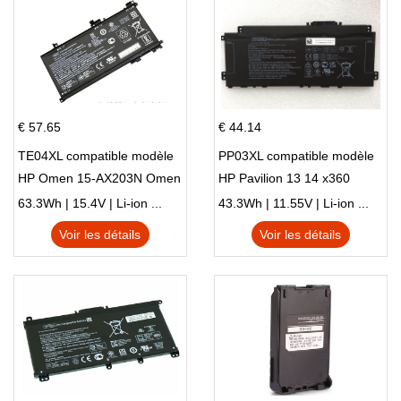
€ 57.65
€ 44.14
TE04XL compatible modèle
PP03XL compatible modèle
HP Omen 15-AX203N Omen
HP Pavilion 13 14 x360
15 Series Pavilion 15 Series
L83388-AC1 L83388-421
63.3Wh | 15.4V | Li-ion ...
43.3Wh | 11.55V | Li-ion ...
HSTNN-LB8S M01118-421
Voir les détails
Voir les détails
M01144-005 13-BB 14-DV
14-DK 15-EH HSTNN-DB9X