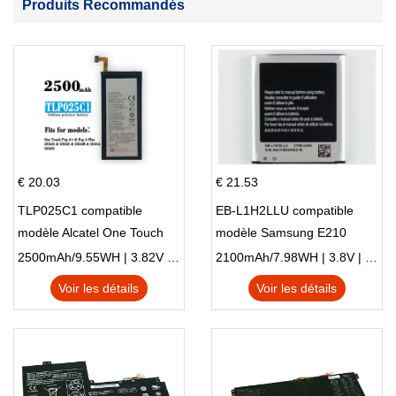
Produits Recommandés
€ 20.03
€ 21.53
TLP025C1 compatible
EB-L1H2LLU compatible
modèle Alcatel One Touch
modèle Samsung E210
Pop 4 Plus OT-5056D
E210K i939
2500mAh/9.55WH | 3.82V | Li-ion ...
2100mAh/7.98WH | 3.8V | Li-ion ...
Voir les détails
Voir les détails