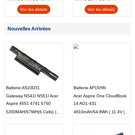
Voir les détails
Voir les détails
Nouvelles Arrivées
Batterie AS10D31
Batterie AP15H8i
Gateway NS41I NS51I Acer
Acer Aspire One CloudBook
Aspire 4551 4741 5750
14 AO1-431
5200MAH/57WH(6 Cells) | 10.8v/11.1v | Li-ion ...
4810mAh/54.8Wh | 11.4V | Li-ion ...