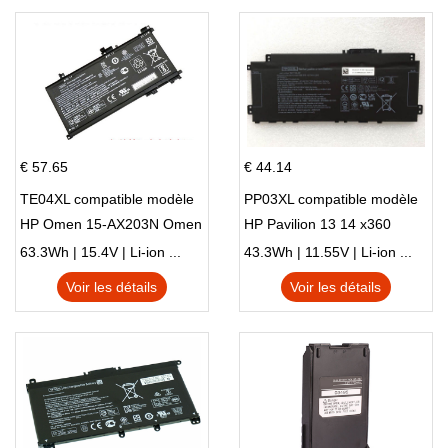
€ 57.65
€ 44.14
TE04XL compatible modèle
PP03XL compatible modèle
HP Omen 15-AX203N Omen
HP Pavilion 13 14 x360
15 Series Pavilion 15 Series
L83388-AC1 L83388-421
63.3Wh | 15.4V | Li-ion ...
43.3Wh | 11.55V | Li-ion ...
HSTNN-LB8S M01118-421
Voir les détails
Voir les détails
M01144-005 13-BB 14-DV
14-DK 15-EH HSTNN-DB9X