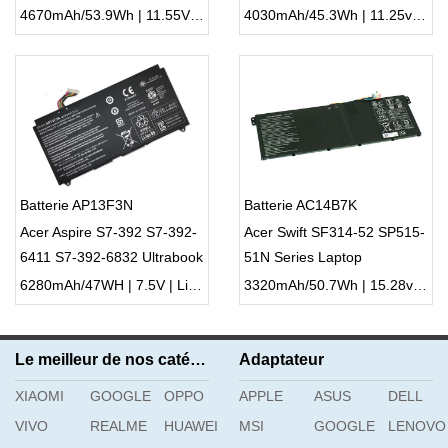
4670mAh/53.9Wh | 11.55V | Li-ion ...
4030mAh/45.3Wh | 11.25v | Li-ion ...
Batterie AP13F3N
Batterie AC14B7K
Acer Aspire S7-392 S7-392-
Acer Swift SF314-52 SP515-
6411 S7-392-6832 Ultrabook
51N Series Laptop
6280mAh/47WH | 7.5V | Li-ion ...
3320mAh/50.7Wh | 15.28v | Li-ion ...
Le meilleur de nos catégories
Adaptateur
XIAOMI
GOOGLE
OPPO
APPLE
ASUS
DELL
VIVO
REALME
HUAWEI
MSI
GOOGLE
LENOVO