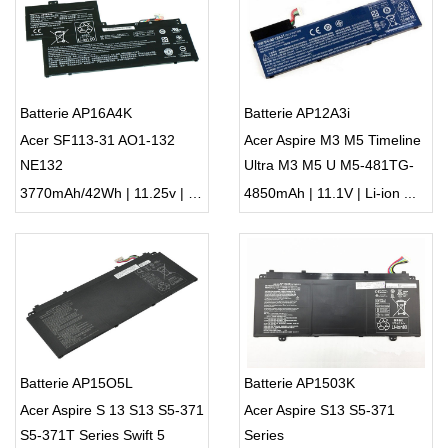
Batterie AP16A4K
Batterie AP12A3i
Acer SF113-31 AO1-132
Acer Aspire M3 M5 Timeline
NE132
Ultra M3 M5 U M5-481TG-
6814
3770mAh/42Wh | 11.25v | Li-ion ...
4850mAh | 11.1V | Li-ion ...
Batterie AP15O5L
Batterie AP1503K
Acer Aspire S 13 S13 S5-371
Acer Aspire S13 S5-371
S5-371T Series Swift 5
Series