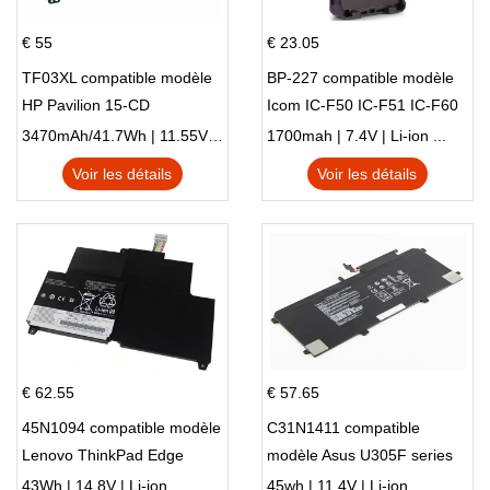
€ 55
€ 23.05
TF03XL compatible modèle
BP-227 compatible modèle
HP Pavilion 15-CD
Icom IC-F50 IC-F51 IC-F60
IC-F61 IC-M87
3470mAh/41.7Wh | 11.55V | Li-ion ...
1700mah | 7.4V | Li-ion ...
Voir les détails
Voir les détails
€ 62.55
€ 57.65
45N1094 compatible modèle
C31N1411 compatible
Lenovo ThinkPad Edge
modèle Asus U305F series
S230u Twist
43Wh | 14.8V | Li-ion ...
45wh | 11.4V | Li-ion ...