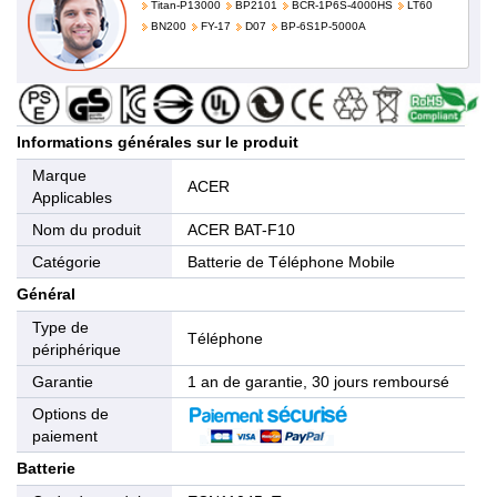
Titan-P13000
BP2101
BCR-1P6S-4000HS
LT60
BN200
FY-17
D07
BP-6S1P-5000A
Informations générales sur le produit
Marque
ACER
Applicables
Nom du produit
ACER BAT-F10
Catégorie
Batterie de Téléphone Mobile
Général
Type de
Téléphone
périphérique
Garantie
1 an de garantie, 30 jours remboursé
Options de
paiement
Batterie