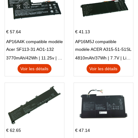
€ 57.64
€ 41.13
AP16A4K compatible modèle
AP16M5J compatible
Acer SF113-31 AO1-132
modèle ACER A315-51-51SL
NE132
N17Q1 SERIES
3770mAh/42Wh | 11.25v | Li-ion ...
4810mAh/37Wh | 7.7V | Li-ion ...
Voir les détails
Voir les détails
€ 62.65
€ 47.14