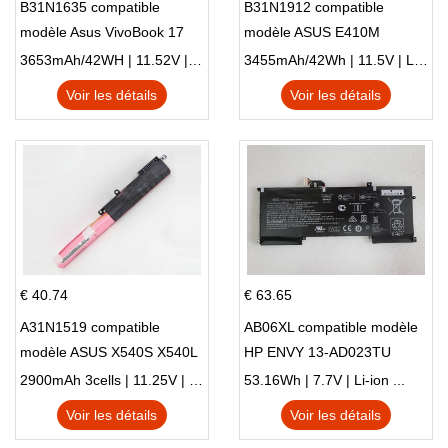
B31N1635 compatible
B31N1912 compatible
modèle Asus VivoBook 17
modèle ASUS E410M
X705NC X705UA X705UV
E410MA L410MA
3653mAh/42WH | 11.52V | Li-ion ...
3455mAh/42Wh | 11.5V | Li-ion ...
X705UN X705UD
Voir les détails
Voir les détails
€ 40.74
€ 63.65
A31N1519 compatible
AB06XL compatible modèle
modèle ASUS X540S X540L
HP ENVY 13-AD023TU
X540LA-SI302 X540SA
HSTNN-DB8C 921438-855
2900mAh 3cells | 11.25V | Li-ion ...
53.16Wh | 7.7V | Li-ion ...
X540S
TPN-I128
Voir les détails
Voir les détails