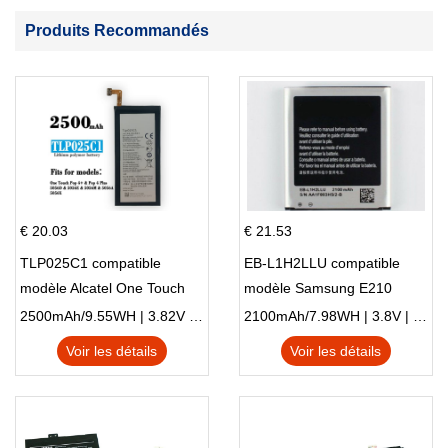
Produits Recommandés
€ 20.03
€ 21.53
TLP025C1 compatible
EB-L1H2LLU compatible
modèle Alcatel One Touch
modèle Samsung E210
Pop 4 Plus OT-5056D
E210K i939
2500mAh/9.55WH | 3.82V | Li-ion ...
2100mAh/7.98WH | 3.8V | Li-ion ...
Voir les détails
Voir les détails