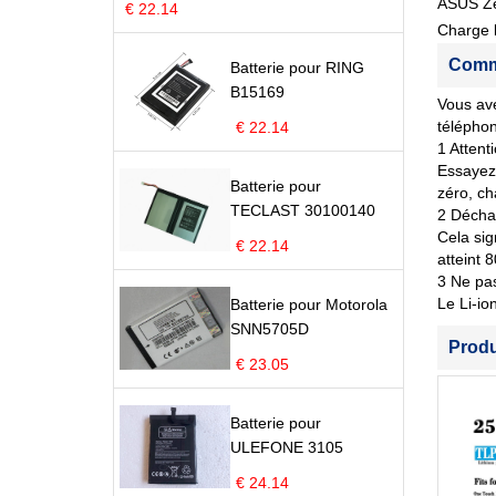
ASUS Z
€ 22.14
Charge l
Comme
Batterie pour RING
B15169
Vous ave
télépho
€ 22.14
1 Attent
Essayez 
Batterie pour
zéro, ch
TECLAST 30100140
2 Déchar
Cela sig
€ 22.14
atteint 
3 Ne pas
Le Li-io
Batterie pour Motorola
SNN5705D
Prod
€ 23.05
Batterie pour
ULEFONE 3105
€ 24.14