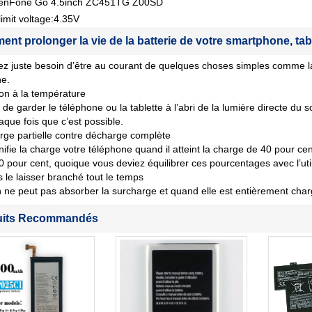
enFone Go 4.5inch ZC451TG Z00SD
imit voltage:4.35V
nt prolonger la vie de la batterie de votre smartphone, tab
z juste besoin d’être au courant de quelques choses simples comme la
ne.
ion à la température
de garder le téléphone ou la tablette à l’abri de la lumière directe du s
aque fois que c’est possible.
ge partielle contre décharge complète
nifie la charge votre téléphone quand il atteint la charge de 40 pour cent 
80 pour cent, quoique vous deviez équilibrer ces pourcentages avec l’util
 le laisser branché tout le temps
n ne peut pas absorber la surcharge et quand elle est entièrement char
uits Recommandés