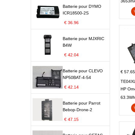
X705N
Batterie pour DYMO
X705U
ICR18500-2S
€ 36.96
Batterie pour MJXRIC
B4W
€ 42.04
Batterie pour CLEVO
€ 57.65
NP50BAT-4-54
TE04XL
€ 42.14
HP Om
Omen 15
63.3Wh |
Batterie pour Parrot
Series
Bebop-Drone-2
€ 47.15