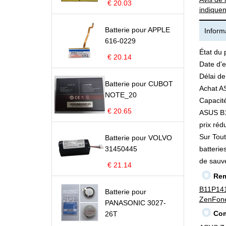
€ 20.03
indiquen
Batterie pour APPLE
Informa
616-0229
État du 
€ 20.14
Date d'e
Délai de
Batterie pour CUBOT
Achat A
NOTE_20
Capacité
€ 20.65
ASUS B11
prix rédu
Sur Tout
Batterie pour VOLVO
31450445
batterie
de sauv
€ 21.14
Rem
B11P14
Batterie pour
ZenFon
PANASONIC 3027-
Com
26T