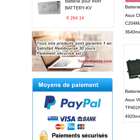
Batterie pour IRAY
Batter
BATTERY-KV
Asus C
€ 264.14
C204M
Batter
Asus V
TP401