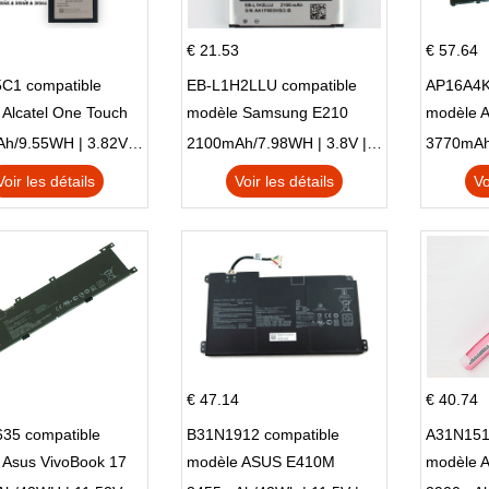
€ 21.53
€ 57.64
C1 compatible
EB-L1H2LLU compatible
AP16A4K
Alcatel One Touch
modèle Samsung E210
modèle 
Plus OT-5056D
E210K i939
AO1-132
2500mAh/9.55WH | 3.82V | Li-ion ...
2100mAh/7.98WH | 3.8V | Li-ion ...
Voir les détails
Voir les détails
Vo
€ 47.14
€ 40.74
35 compatible
B31N1912 compatible
A31N151
 Asus VivoBook 17
modèle ASUS E410M
modèle 