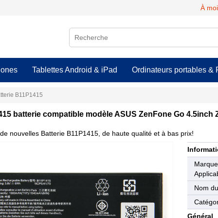
À moi
hones
Tablettes Android & iPad
Ordinateurs portables & 
tterie B11P1415
15 batterie compatible modèle ASUS ZenFone Go 4.5inc
de nouvelles Batterie B11P1415, de haute qualité et à bas prix!
Informati
Marqu
Applica
Nom du
Catégor
Général