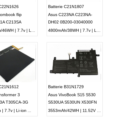
 C22N1626
Batterie C21N1807
ombook flip
Asus C223NA C223NA-
1A C213SA
DH02 0B200-03040000
2ICP4/59/134
5840mAh/46WH | 7.7v | Li-ion ...
4800mAh/38WH | 7.7v | Li-ion ...
 C21N1612
Batterie B31N1729
nsformer 3
Asus VivoBook S15 S530
3A T305CA-3G
S530UA S530UN X530FN
X530FN-1A
 7.7v | Li-ion ...
3553mAh/42WH | 11.52V | Li-ion ...