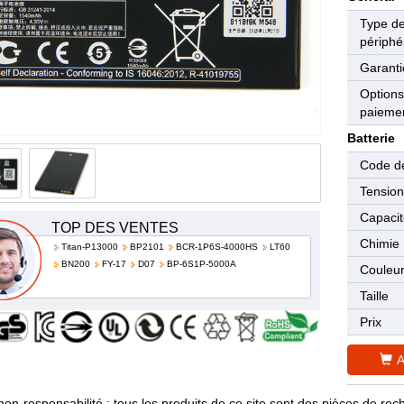
Type d
périphé
Garanti
Options
paieme
Batterie
Code de
Tensio
Capaci
TOP DES VENTES
Chimie
Titan-P13000
BP2101
BCR-1P6S-4000HS
LT60
BN200
FY-17
D07
BP-6S1P-5000A
Couleu
Taille
Prix
A
non-responsabilité : tous les produits de ce site sont des pièces de 