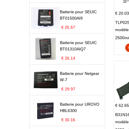
Batterie pour SEUIC
€ 20.03
BT01500AI9
TLP025
€ 25.57
modèle 
Pop 4 
Batterie pour SEUIC
BT01310AIQ7
€ 26.14
Batterie pour Netgear
W-7
€ 29.97
Batterie pour UROVO
€ 62.65
HBL6300
B31N16
€ 30.16
modèle