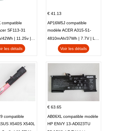
€ 41.13
 compatible
AP16M5J compatible
Acer SF113-31
modèle ACER A315-51-
 NE132
51SL N17Q1 SERIES
3770mAh/42Wh | 11.25v | Li-ion ...
4810mAh/37Wh | 7.7V | Li-ion ...
ir les détails
Voir les détails
€ 63.65
9 compatible
AB06XL compatible modèle
ASUS X540S X540L
HP ENVY 13-AD023TU