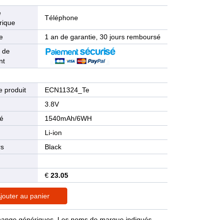
e
Téléphone
rique
e
1 an de garantie, 30 jours remboursé
 de
nt
 produit
ECN11324_Te
n
3.8V
té
1540mAh/6WH
Li-ion
rs
Black
€
23.05
jouter au panier
rechange génériques. Les noms de marque indiqués