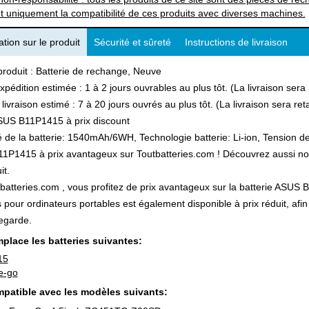
t uniquement la compatibilité de ces produits avec diverses machines.
tion sur le produit
Sécurité et sûreté
Instructions de livraison
produit : Batterie de rechange, Neuve
xpédition estimée : 1 à 2 jours ouvrables au plus tôt. (La livraison ser
 livraison estimé : 7 à 20 jours ouvrés au plus tôt. (La livraison sera r
SUS B11P1415 à prix discount
 de la batterie: 1540mAh/6WH, Technologie batterie: Li-ion, Tension des
P1415 à prix avantageux sur Toutbatteries.com ! Découvrez aussi notre
it.
batteries.com , vous profitez de prix avantageux sur la batterie ASUS B
s pour ordinateurs portables est également disponible à prix réduit, a
egarde.
place les batteries suivantes:
15
e-go
patible avec les modèles suivants: