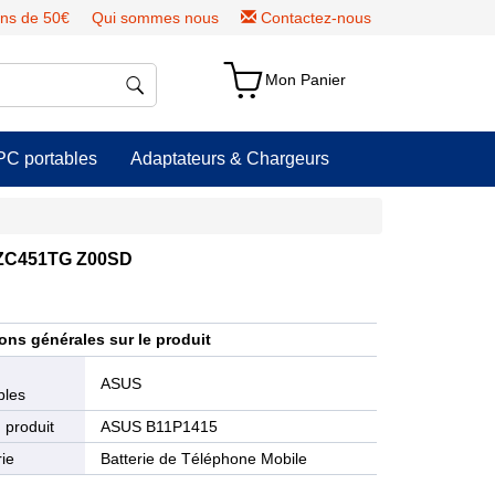
ns de 50€
Qui sommes nous
Contactez-nous
Mon Panier
PC portables
Adaptateurs & Chargeurs
h ZC451TG Z00SD
ons générales sur le produit
e
ASUS
bles
 produit
ASUS B11P1415
ie
Batterie de Téléphone Mobile