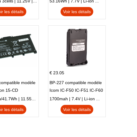
SI302 X540SA
HSTNN-DB8C 921438-855
2900mAh 3cells | 11.25V | Li-ion ...
53.16Wh | 7.7V | Li-ion ...
TPN-I128
ir les détails
Voir les détails
€ 23.05
compatible modèle
BP-227 compatible modèle
ion 15-CD
Icom IC-F50 IC-F51 IC-F60
IC-F61 IC-M87
3470mAh/41.7Wh | 11.55V | Li-ion ...
1700mah | 7.4V | Li-ion ...
ir les détails
Voir les détails