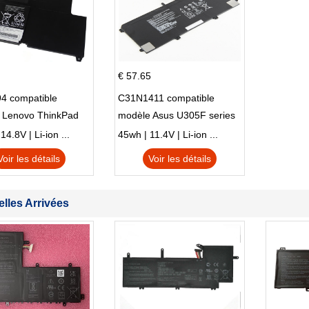
€ 57.65
4 compatible
C31N1411 compatible
 Lenovo ThinkPad
modèle Asus U305F series
230u Twist
4.8V | Li-ion ...
45wh | 11.4V | Li-ion ...
Voir les détails
Voir les détails
lles Arrivées