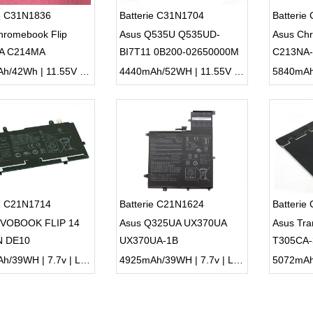
ie C31N1836
Batterie C31N1704
Batterie
hromebook Flip
Asus Q535U Q535UD-
Asus Chr
A C214MA
BI7T11 0B200-02650000M
C213NA-
C213NA
3640mAh/42Wh | 11.55V | Li-ion ...
4440mAh/52WH | 11.55V | Li-ion ...
ie C21N1714
Batterie C21N1624
Batterie
IVOBOOK FLIP 14
Asus Q325UA UX370UA
Asus Tra
N DE10
UX370UA-1B
T305CA-
4920mAh/39WH | 7.7v | Li-ion ...
4925mAh/39WH | 7.7v | Li-ion ...
5072mAh |