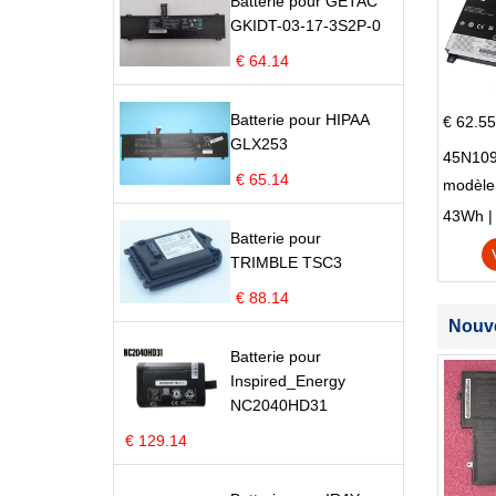
Batterie pour GETAC
GKIDT-03-17-3S2P-0
€ 64.14
Batterie pour HIPAA
€ 62.55
GLX253
45N109
€ 65.14
modèle
Edge S
43Wh | 1
Batterie pour
TRIMBLE TSC3
€ 88.14
Nouve
Batterie pour
Inspired_Energy
NC2040HD31
€ 129.14