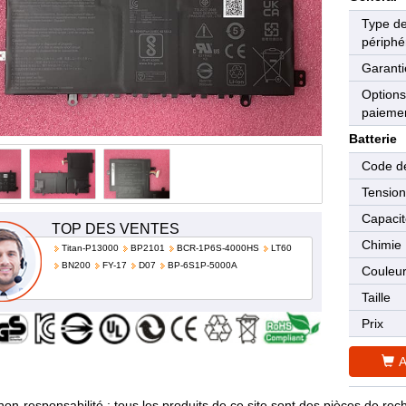
Type d
périphé
Garanti
Options
paieme
Batterie
Code de
Tensio
Capaci
TOP DES VENTES
Chimie
Titan-P13000
BP2101
BCR-1P6S-4000HS
LT60
BN200
FY-17
D07
BP-6S1P-5000A
Couleu
Taille
Prix
A
non-responsabilité : tous les produits de ce site sont des pièces de 