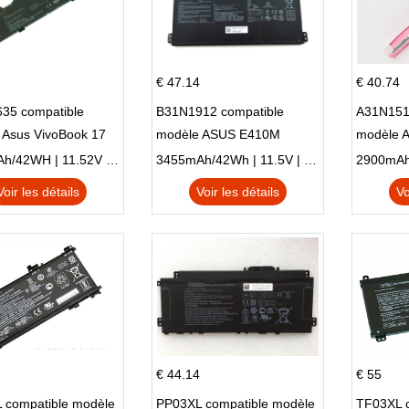
€ 47.14
€ 40.74
35 compatible
B31N1912 compatible
A31N151
 Asus VivoBook 17
modèle ASUS E410M
modèle 
C X705UA X705UV
E410MA L410MA
X540LA-
3653mAh/42WH | 11.52V | Li-ion ...
3455mAh/42Wh | 11.5V | Li-ion ...
N X705UD
X540S
Voir les détails
Voir les détails
Vo
€ 44.14
€ 55
 compatible modèle
PP03XL compatible modèle
TF03XL 