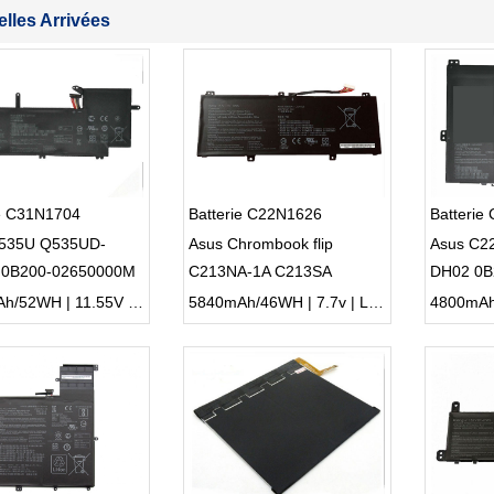
lles Arrivées
ie C31N1704
Batterie C22N1626
Batterie
535U Q535UD-
Asus Chrombook flip
Asus C2
 0B200-02650000M
C213NA-1A C213SA
DH02 0B
C213NA
2ICP4/5
4440mAh/52WH | 11.55V | Li-ion ...
5840mAh/46WH | 7.7v | Li-ion ...