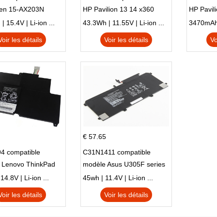
en 15-AX203N
HP Pavilion 13 14 x360
HP Pavil
 Series Pavilion 15
L83388-AC1 L83388-421
 15.4V | Li-ion ...
43.3Wh | 11.55V | Li-ion ...
HSTNN-LB8S M01118-421
Voir les détails
Voir les détails
Vo
M01144-005 13-BB 14-DV
14-DK 15-EH HSTNN-DB9X
€ 57.65
4 compatible
C31N1411 compatible
 Lenovo ThinkPad
modèle Asus U305F series
230u Twist
4.8V | Li-ion ...
45wh | 11.4V | Li-ion ...
Voir les détails
Voir les détails