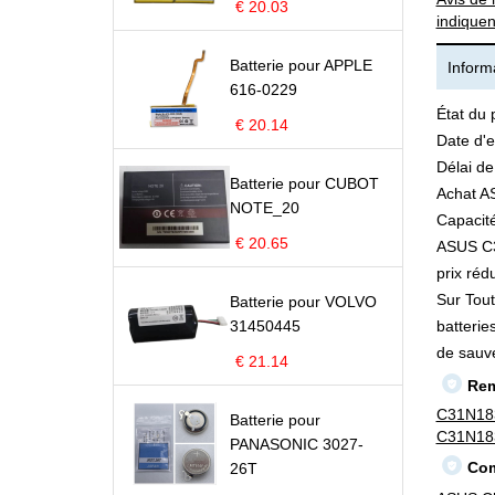
€ 20.03
indiquen
Batterie pour APPLE
Informa
616-0229
État du 
€ 20.14
Date d'e
Délai de
Batterie pour CUBOT
Achat A
NOTE_20
Capacité
€ 20.65
ASUS C31
prix rédu
Sur Tout
Batterie pour VOLVO
31450445
batterie
de sauv
€ 21.14
Rem
C31N18
Batterie pour
C31N18
PANASONIC 3027-
Com
26T