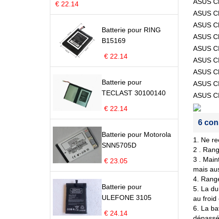
ASUS C
€ 22.14
ASUS C
ASUS C
Batterie pour RING
ASUS C
B15169
ASUS 
€ 22.14
ASUS C
ASUS C
Batterie pour
ASUS C
TECLAST 30100140
ASUS C
€ 22.14
6 con
Batterie pour Motorola
1. Ne re
SNN5705D
2 . Rang
3 . Main
€ 23.05
mais aus
4. Range
Batterie pour
5. La du
ULEFONE 3105
au froid
6. La ba
€ 24.14
dépassé 