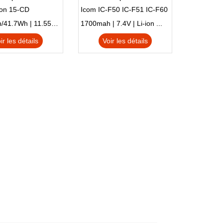
ion 15-CD
Icom IC-F50 IC-F51 IC-F60
IC-F61 IC-M87
3470mAh/41.7Wh | 11.55V | Li-ion ...
1700mah | 7.4V | Li-ion ...
ir les détails
Voir les détails