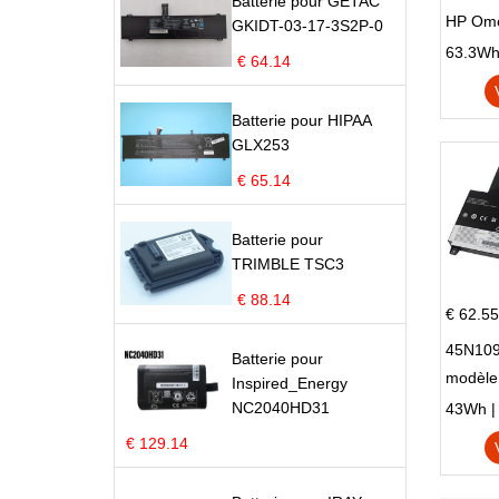
Batterie pour GETAC
HP Om
GKIDT-03-17-3S2P-0
Omen 15
63.3Wh |
€ 64.14
Series
Batterie pour HIPAA
GLX253
€ 65.14
Batterie pour
TRIMBLE TSC3
€ 88.14
€ 62.55
45N109
Batterie pour
modèle
Inspired_Energy
Edge S
NC2040HD31
43Wh | 1
€ 129.14