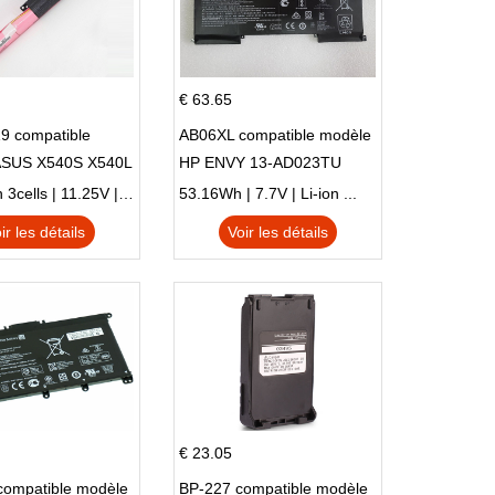
€ 63.65
9 compatible
AB06XL compatible modèle
ASUS X540S X540L
HP ENVY 13-AD023TU
SI302 X540SA
HSTNN-DB8C 921438-855
2900mAh 3cells | 11.25V | Li-ion ...
53.16Wh | 7.7V | Li-ion ...
TPN-I128
ir les détails
Voir les détails
€ 23.05
compatible modèle
BP-227 compatible modèle