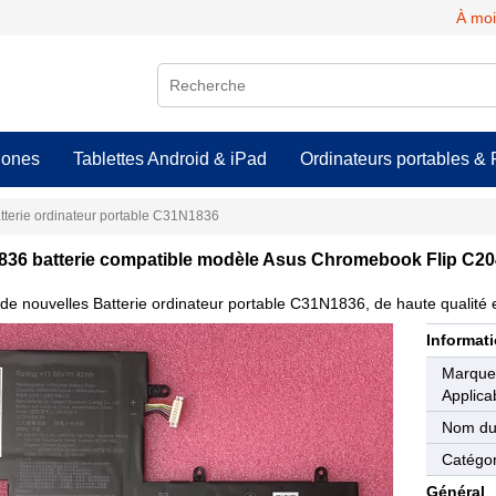
À moi
hones
Tablettes Android & iPad
Ordinateurs portables & 
tterie ordinateur portable C31N1836
36 batterie compatible modèle Asus Chromebook Flip C
de nouvelles Batterie ordinateur portable C31N1836, de haute qualité e
Informati
Marqu
Applica
Nom du
Catégor
Général