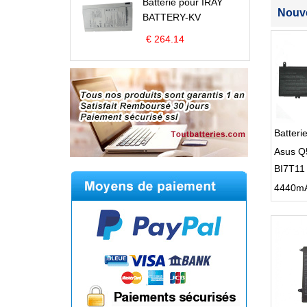
Batterie pour IRAY
Nouve
BATTERY-KV
€ 264.14
Batter
Asus Q
BI7T11