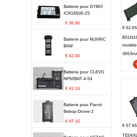
Batterie pour DYMO
ICR18500-2S
€ 36.96
€ 62.65
B31N16
Batterie pour MJXRIC
modèle
B4W
X705N
€ 42.04
X705U
Batterie pour CLEVO
NP50BAT-4-54
€ 42.14
Batterie pour Parrot
Bebop-Drone-2
€ 47.15
€ 57.65
TE04XL