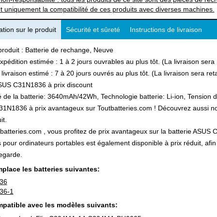
t uniquement la compatibilité de ces produits avec diverses machines.
tion sur le produit
Sécurité et sûreté
Instructions de livraison
produit : Batterie de rechange, Neuve
xpédition estimée : 1 à 2 jours ouvrables au plus tôt. (La livraison ser
 livraison estimé : 7 à 20 jours ouvrés au plus tôt. (La livraison sera r
SUS C31N1836 à prix discount
 de la batterie: 3640mAh/42Wh, Technologie batterie: Li-ion, Tension d
N1836 à prix avantageux sur Toutbatteries.com ! Découvrez aussi notre
it.
batteries.com , vous profitez de prix avantageux sur la batterie ASUS C
s pour ordinateurs portables est également disponible à prix réduit, a
egarde.
place les batteries suivantes:
36
36-1
patible avec les modèles suivants: