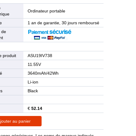
e
Ordinateur portable
rique
e
1 an de garantie, 30 jours remboursé
 de
nt
 produit
ASU19IV738
n
11.55V
té
3640mAh/42Wh
Li-ion
rs
Black
€
52.14
jouter au panier
rechange génériques. Les noms de marque indiqués