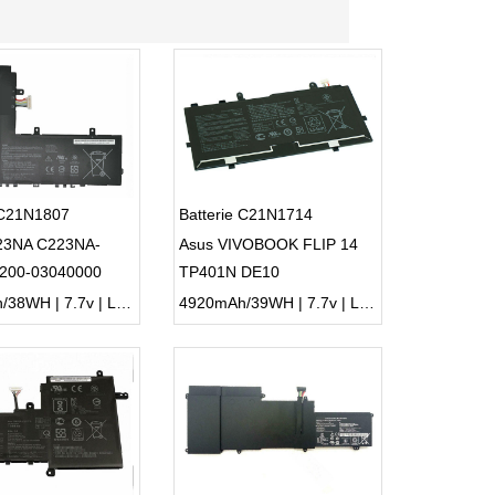
 C21N1807
Batterie C21N1714
23NA C223NA-
Asus VIVOBOOK FLIP 14
200-03040000
TP401N DE10
9/134
4800mAh/38WH | 7.7v | Li-ion ...
4920mAh/39WH | 7.7v | Li-ion ...