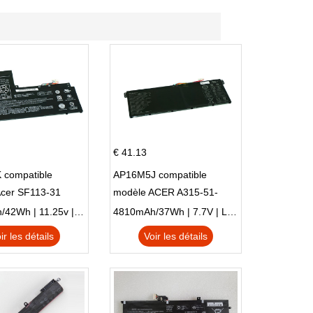
€ 41.13
 compatible
AP16M5J compatible
Acer SF113-31
modèle ACER A315-51-
 NE132
51SL N17Q1 SERIES
3770mAh/42Wh | 11.25v | Li-ion ...
4810mAh/37Wh | 7.7V | Li-ion ...
ir les détails
Voir les détails