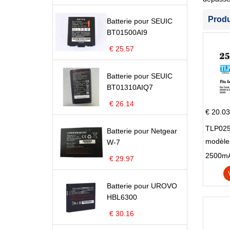
Prod
Batterie pour SEUIC
BT01500AI9
€ 25.57
Batterie pour SEUIC
BT01310AIQ7
€ 26.14
€ 20.03
TLP025
Batterie pour Netgear
modèle 
W-7
Pop 4 
€ 29.97
Batterie pour UROVO
HBL6300
€ 30.16