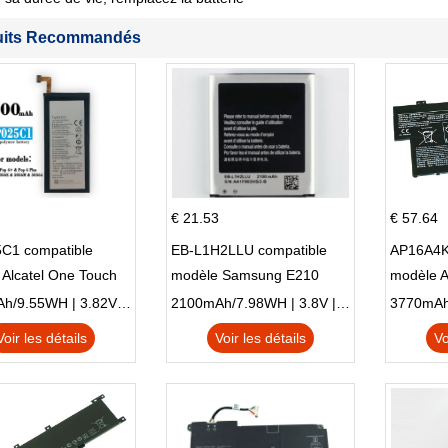
uits Recommandés
€ 21.53
€ 57.64
C1 compatible
EB-L1H2LLU compatible
AP16A4K
Alcatel One Touch
modèle Samsung E210
modèle 
Plus OT-5056D
E210K i939
AO1-132
2500mAh/9.55WH | 3.82V | Li-ion ...
2100mAh/7.98WH | 3.8V | Li-ion ...
Voir les détails
Voir les détails
Vo