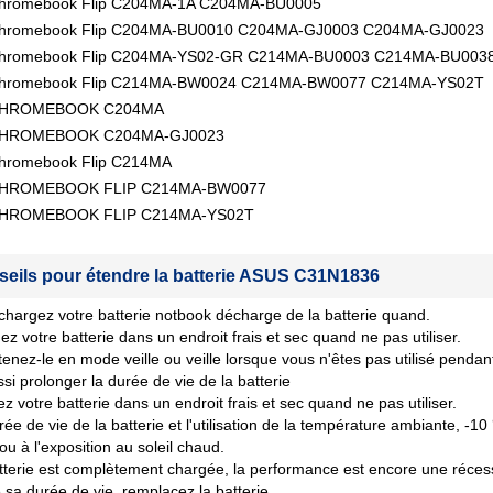
hromebook Flip C204MA-1A C204MA-BU0005
hromebook Flip C204MA-BU0010 C204MA-GJ0003 C204MA-GJ0023
hromebook Flip C204MA-YS02-GR C214MA-BU0003 C214MA-BU003
hromebook Flip C214MA-BW0024 C214MA-BW0077 C214MA-YS02T
CHROMEBOOK C204MA
HROMEBOOK C204MA-GJ0023
hromebook Flip C214MA
HROMEBOOK FLIP C214MA-BW0077
HROMEBOOK FLIP C214MA-YS02T
seils pour étendre la batterie ASUS C31N1836
chargez votre batterie notbook décharge de la batterie quand.
ez votre batterie dans un endroit frais et sec quand ne pas utiliser.
tenez-le en mode veille ou veille lorsque vous n'êtes pas utilisé penda
si prolonger la durée de vie de la batterie
z votre batterie dans un endroit frais et sec quand ne pas utiliser.
rée de vie de la batterie et l'utilisation de la température ambiante, -10
 ou à l'exposition au soleil chaud.
tterie est complètement chargée, la performance est encore une récession
sa durée de vie, remplacez la batterie