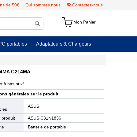
ns de 50€
Qui sommes nous
Contactez-nous
Mon Panier
PC portables
Adaptateurs & Chargeurs
204MA C214MA
t à bas prix!
ons générales sur le produit
e
ASUS
bles
 produit
ASUS C31N1836
ie
Batterie de portable