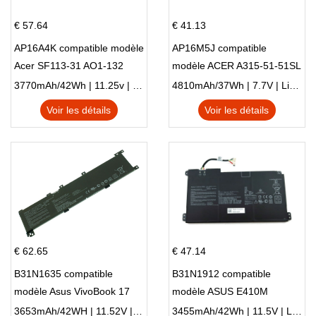
€ 57.64
€ 41.13
AP16A4K compatible modèle
AP16M5J compatible
Acer SF113-31 AO1-132
modèle ACER A315-51-51SL
NE132
N17Q1 SERIES
3770mAh/42Wh | 11.25v | Li-ion ...
4810mAh/37Wh | 7.7V | Li-ion ...
Voir les détails
Voir les détails
€ 62.65
€ 47.14
B31N1635 compatible
B31N1912 compatible
modèle Asus VivoBook 17
modèle ASUS E410M
X705NC X705UA X705UV
E410MA L410MA
3653mAh/42WH | 11.52V | Li-ion ...
3455mAh/42Wh | 11.5V | Li-ion ...