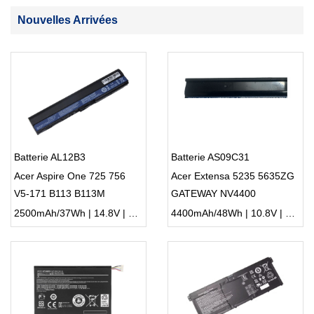
Nouvelles Arrivées
Batterie AL12B3
Batterie AS09C31
Acer Aspire One 725 756
Acer Extensa 5235 5635ZG
V5-171 B113 B113M
GATEWAY NV4400
AL12X32
2500mAh/37Wh | 14.8V | Li-ion ...
4400mAh/48Wh | 10.8V | Li-ion ...