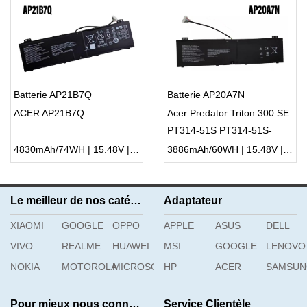
Batterie AP21B7Q
Batterie AP20A7N
ACER AP21B7Q
Acer Predator Triton 300 SE
PT314-51S PT314-51S-
76QN
4830mAh/74WH | 15.48V | Li-ion ...
3886mAh/60WH | 15.48V | Li-ion ...
Le meilleur de nos catégories
Adaptateur
XIAOMI
GOOGLE
OPPO
APPLE
ASUS
DELL
VIVO
REALME
HUAWEI
MSI
GOOGLE
LENOVO
NOKIA
MOTOROLA
MICROSOFT
HP
ACER
SAMSU
Pour mieux nous connaître
Service Clientèle