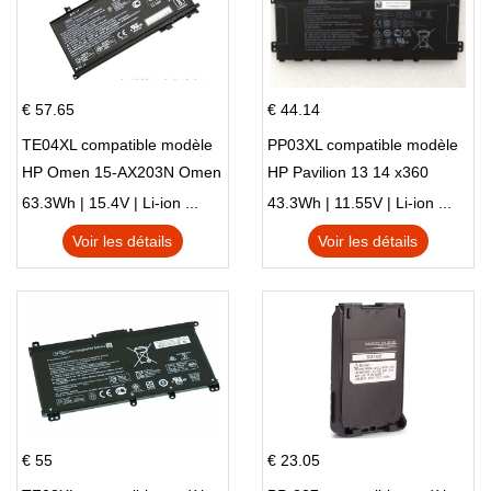
€ 57.65
€ 44.14
TE04XL compatible modèle
PP03XL compatible modèle
HP Omen 15-AX203N Omen
HP Pavilion 13 14 x360
15 Series Pavilion 15 Series
L83388-AC1 L83388-421
63.3Wh | 15.4V | Li-ion ...
43.3Wh | 11.55V | Li-ion ...
HSTNN-LB8S M01118-421
Voir les détails
Voir les détails
M01144-005 13-BB 14-DV
14-DK 15-EH HSTNN-DB9X
€ 55
€ 23.05