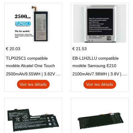
€ 20.03
€ 21.53
TLP025C1 compatible
EB-L1H2LLU compatible
modèle Alcatel One Touch
modèle Samsung E210
Pop 4 Plus OT-5056D
E210K i939
2500mAh/9.55WH | 3.82V | Li-ion ...
2100mAh/7.98WH | 3.8V | Li-ion ...
Voir les détails
Voir les détails