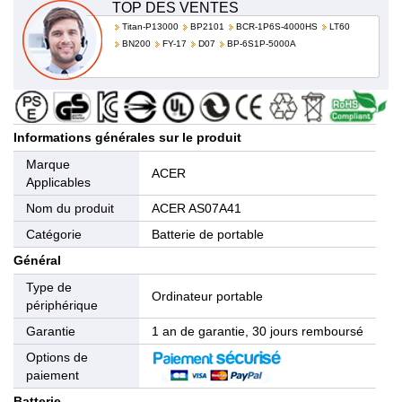
TOP DES VENTES
Titan-P13000
BP2101
BCR-1P6S-4000HS
LT60
BN200
FY-17
D07
BP-6S1P-5000A
Informations générales sur le produit
Marque
ACER
Applicables
Nom du produit
ACER AS07A41
Catégorie
Batterie de portable
Général
Type de
Ordinateur portable
périphérique
Garantie
1 an de garantie, 30 jours remboursé
Options de
paiement
Batterie