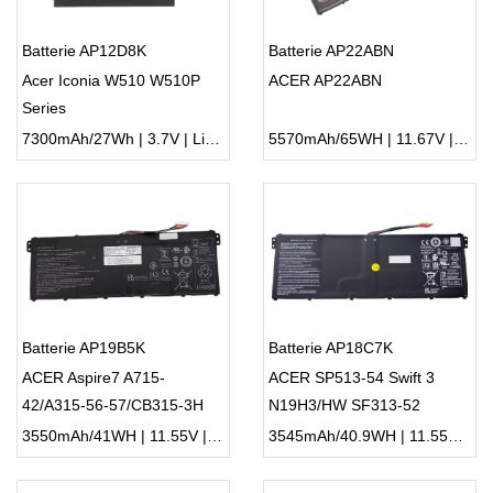
Batterie AP12D8K
Batterie AP22ABN
Acer Iconia W510 W510P
ACER AP22ABN
Series
7300mAh/27Wh | 3.7V | Li-ion ...
5570mAh/65WH | 11.67V | Li-ion ...
Batterie AP19B5K
Batterie AP18C7K
ACER Aspire7 A715-
ACER SP513-54 Swift 3
42/A315-56-57/CB315-3H
N19H3/HW SF313-52
3550mAh/41WH | 11.55V | Li-ion ...
3545mAh/40.9WH | 11.55V | Li-ion ...