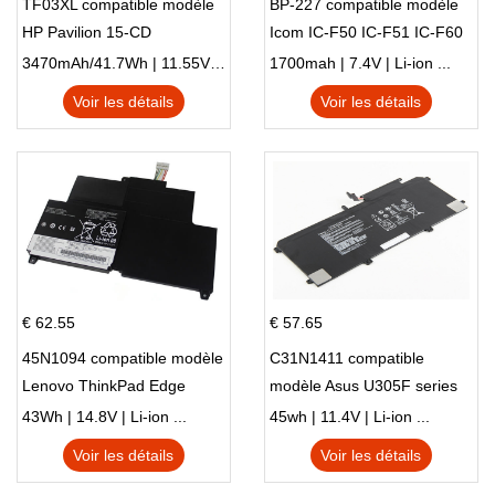
TF03XL compatible modèle
BP-227 compatible modèle
HP Pavilion 15-CD
Icom IC-F50 IC-F51 IC-F60
IC-F61 IC-M87
3470mAh/41.7Wh | 11.55V | Li-ion ...
1700mah | 7.4V | Li-ion ...
Voir les détails
Voir les détails
€ 62.55
€ 57.65
45N1094 compatible modèle
C31N1411 compatible
Lenovo ThinkPad Edge
modèle Asus U305F series
S230u Twist
43Wh | 14.8V | Li-ion ...
45wh | 11.4V | Li-ion ...
Voir les détails
Voir les détails