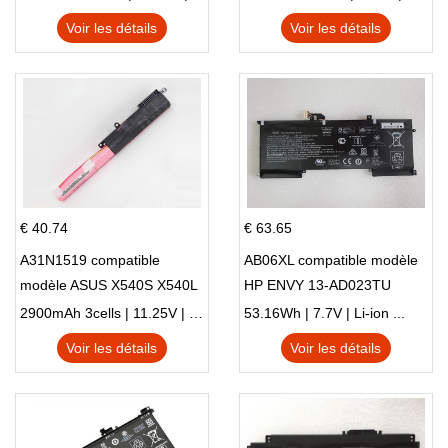
X705UN X705UD
Voir les détails
Voir les détails
€ 40.74
€ 63.65
A31N1519 compatible
AB06XL compatible modèle
modèle ASUS X540S X540L
HP ENVY 13-AD023TU
X540LA-SI302 X540SA
HSTNN-DB8C 921438-855
2900mAh 3cells | 11.25V | Li-ion ...
53.16Wh | 7.7V | Li-ion ...
X540S
TPN-I128
Voir les détails
Voir les détails