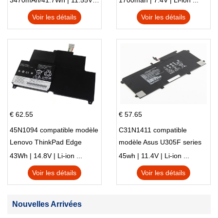
3470mAh/41.7Wh | 11.55V | Li-ion ...
1700mah | 7.4V | Li-ion ...
Voir les détails
Voir les détails
€ 62.55
€ 57.65
45N1094 compatible modèle
C31N1411 compatible
Lenovo ThinkPad Edge
modèle Asus U305F series
S230u Twist
43Wh | 14.8V | Li-ion ...
45wh | 11.4V | Li-ion ...
Voir les détails
Voir les détails
Nouvelles Arrivées