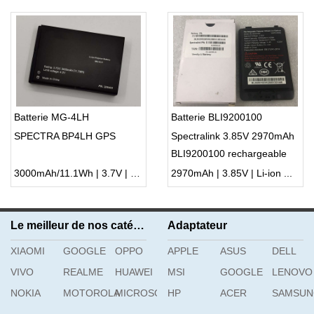
Batterie MG-4LH
Batterie BLI9200100
SPECTRA BP4LH GPS
Spectralink 3.85V 2970mAh
BLI9200100 rechargeable
Polymer lithium-ion
3000mAh/11.1Wh | 3.7V | Li-ion ...
2970mAh | 3.85V | Li-ion ...
Le meilleur de nos catégories
Adaptateur
XIAOMI
GOOGLE
OPPO
APPLE
ASUS
DELL
VIVO
REALME
HUAWEI
MSI
GOOGLE
LENOVO
NOKIA
MOTOROLA
MICROSOFT
HP
ACER
SAMSU