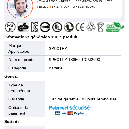
Titan-P13000
BP2101
BCR-1P6S-4000HS
LT60
BN200
FY-17
D07
BP-6S1P-5000A
Informations générales sur le produit
Marque
SPECTRA
Applicables
Nom du produit
SPECTRA 18650_PCM2000
Catégorie
Batterie
Général
Type de
périphérique
Garantie
1 an de garantie, 30 jours remboursé
Options de
paiement
Batterie