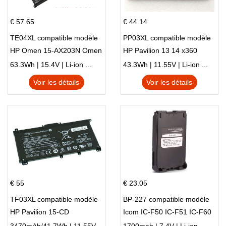
€ 57.65
€ 44.14
TE04XL compatible modèle
PP03XL compatible modèle
HP Omen 15-AX203N Omen
HP Pavilion 13 14 x360
15 Series Pavilion 15 Series
L83388-AC1 L83388-421
63.3Wh | 15.4V | Li-ion ...
43.3Wh | 11.55V | Li-ion ...
HSTNN-LB8S M01118-421
Voir les détails
Voir les détails
M01144-005 13-BB 14-DV
14-DK 15-EH HSTNN-DB9X
€ 55
€ 23.05
TF03XL compatible modèle
BP-227 compatible modèle
HP Pavilion 15-CD
Icom IC-F50 IC-F51 IC-F60
IC-F61 IC-M87