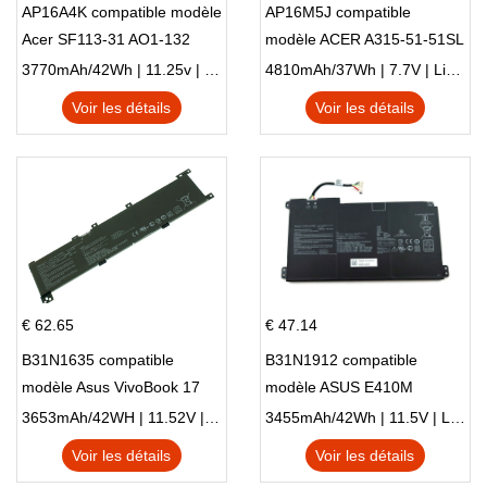
AP16A4K compatible modèle
AP16M5J compatible
Acer SF113-31 AO1-132
modèle ACER A315-51-51SL
NE132
N17Q1 SERIES
3770mAh/42Wh | 11.25v | Li-ion ...
4810mAh/37Wh | 7.7V | Li-ion ...
Voir les détails
Voir les détails
€ 62.65
€ 47.14
B31N1635 compatible
B31N1912 compatible
modèle Asus VivoBook 17
modèle ASUS E410M
X705NC X705UA X705UV
E410MA L410MA
3653mAh/42WH | 11.52V | Li-ion ...
3455mAh/42Wh | 11.5V | Li-ion ...
X705UN X705UD
Voir les détails
Voir les détails