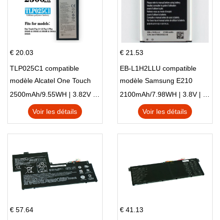
€ 20.03
€ 21.53
TLP025C1 compatible
EB-L1H2LLU compatible
modèle Alcatel One Touch
modèle Samsung E210
Pop 4 Plus OT-5056D
E210K i939
2500mAh/9.55WH | 3.82V | Li-ion ...
2100mAh/7.98WH | 3.8V | Li-ion ...
Voir les détails
Voir les détails
€ 57.64
€ 41.13