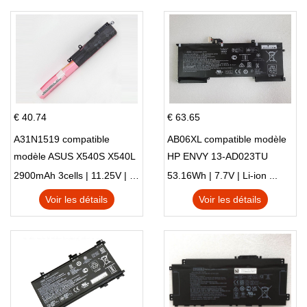
€ 40.74
€ 63.65
A31N1519 compatible
AB06XL compatible modèle
modèle ASUS X540S X540L
HP ENVY 13-AD023TU
X540LA-SI302 X540SA
HSTNN-DB8C 921438-855
2900mAh 3cells | 11.25V | Li-ion ...
53.16Wh | 7.7V | Li-ion ...
X540S
TPN-I128
Voir les détails
Voir les détails