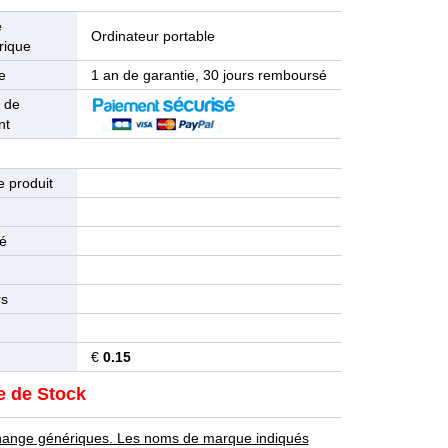
e
Ordinateur portable
rique
e
1 an de garantie, 30 jours remboursé
 de
nt
 produit
n
té
rs
€
0.15
e de Stock
rechange génériques. Les noms de marque indiqués