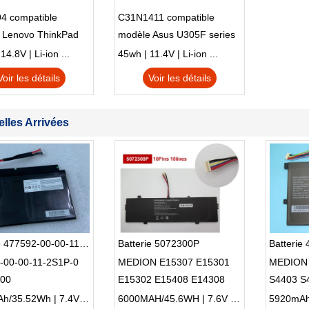
4 compatible
C31N1411 compatible
 Lenovo ThinkPad
modèle Asus U305F series
230u Twist
4.8V | Li-ion ...
45wh | 11.4V | Li-ion ...
Voir les détails
Voir les détails
lles Arrivées
Batterie 477592-00-00-11-2S1P-0
Batterie 5072300P
Batterie
-00-00-11-2S1P-0
MEDION E15307 E15301
MEDION
00
E15302 E15408 E14308
S4403 S
E15407
4800mAh/35.52Wh | 7.4V | Li-ion ...
6000MAH/45.6WH | 7.6V | Li-ion ...