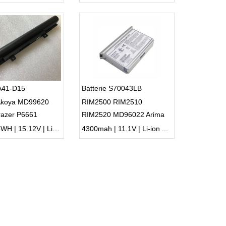
 A41-D15
Batterie S70043LB
Akoya MD99620
RIM2500 RIM2510
razer P6661
RIM2520 MD96022 Arima
S700 Series
44WH/45WH | 15.12V | Li-ion ...
4300mah | 11.1V | Li-ion ...