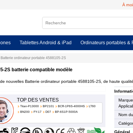
À moi
hones
Tablettes Android & iPad
Ordinateurs portables & 
Batterie ordinateur portable 4588105-2S
5-2S batterie compatible modèle
de nouvelles Batterie ordinateur portable 4588105-2S, de haute qualité 
Informati
TOP DES VENTES
Marqu
Applica
Titan-P13000
BP2101
BCR-1P6S-4000HS
LT60
BN200
FY-17
D07
BP-6S1P-5000A
Nom du
Catégor
Général