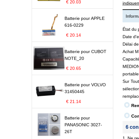
€ 20.03
indiquen
Informa
Batterie pour APPLE
616-0229
État du 
€ 20.14
Date d'e
Délai de
Batterie pour CUBOT
Achat M
NOTE_20
Capacité
MEDION 4
€ 20.65
portable 
Sur Tout
Batterie pour VOLVO
sélectio
31450445
remplac
€ 21.14
Rem
Com
Batterie pour
PANASONIC 3027-
6 con
26T
1. Ne re