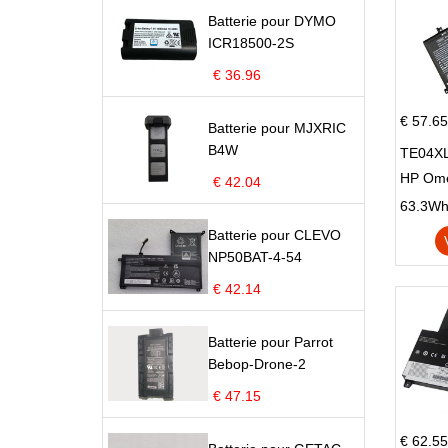
Batterie pour DYMO
ICR18500-2S
€ 36.96
€ 57.65
Batterie pour MJXRIC
B4W
TE04XL
HP Om
€ 42.04
Omen 15
63.3Wh |
Series
Batterie pour CLEVO
NP50BAT-4-54
€ 42.14
Batterie pour Parrot
Bebop-Drone-2
€ 47.15
€ 62.55