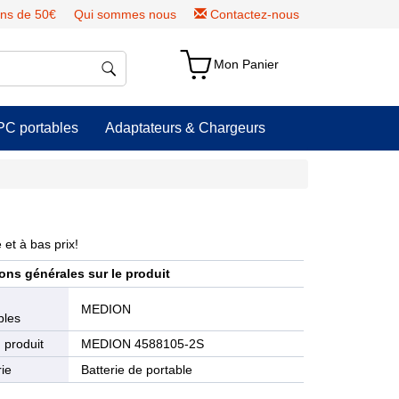
ns de 50€
Qui sommes nous
Contactez-nous
Mon Panier
PC portables
Adaptateurs & Chargeurs
et à bas prix!
ons générales sur le produit
e
MEDION
bles
 produit
MEDION 4588105-2S
ie
Batterie de portable