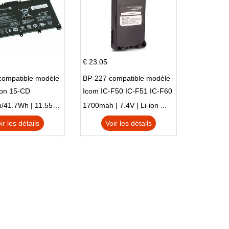
€ 23.05
compatible modèle
BP-227 compatible modèle
ion 15-CD
Icom IC-F50 IC-F51 IC-F60
IC-F61 IC-M87
3470mAh/41.7Wh | 11.55V | Li-ion ...
1700mah | 7.4V | Li-ion ...
ir les détails
Voir les détails