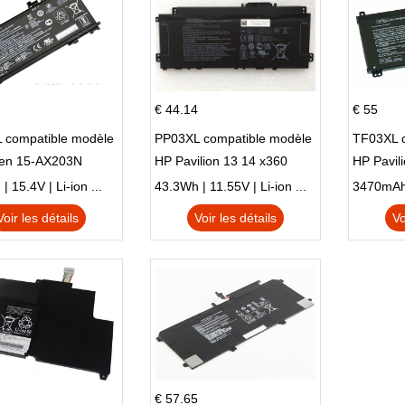
€ 44.14
€ 55
 compatible modèle
PP03XL compatible modèle
TF03XL 
en 15-AX203N
HP Pavilion 13 14 x360
HP Pavil
 Series Pavilion 15
L83388-AC1 L83388-421
 15.4V | Li-ion ...
43.3Wh | 11.55V | Li-ion ...
HSTNN-LB8S M01118-421
Voir les détails
Voir les détails
Vo
M01144-005 13-BB 14-DV
14-DK 15-EH HSTNN-DB9X
€ 57.65