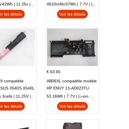
 NE132
51SL N17Q1 SERIES
3770mAh/42Wh | 11.25v | Li-ion ...
4810mAh/37Wh | 7.7V | Li-ion ...
ir les détails
Voir les détails
€ 63.65
9 compatible
AB06XL compatible modèle
ASUS X540S X540L
HP ENVY 13-AD023TU
SI302 X540SA
HSTNN-DB8C 921438-855
2900mAh 3cells | 11.25V | Li-ion ...
53.16Wh | 7.7V | Li-ion ...
TPN-I128
ir les détails
Voir les détails