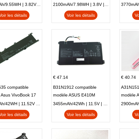
Plus OT-5056D
E210K i939
AO1-132
2500mAh/9.55WH | 3.82V | Li-ion ...
2100mAh/7.98WH | 3.8V | Li-ion ...
Voir les détails
Voir les détails
Vo
€ 47.14
€ 40.74
35 compatible
B31N1912 compatible
A31N151
 Asus VivoBook 17
modèle ASUS E410M
modèle 
C X705UA X705UV
E410MA L410MA
X540LA-
3653mAh/42WH | 11.52V | Li-ion ...
3455mAh/42Wh | 11.5V | Li-ion ...
N X705UD
X540S
Voir les détails
Voir les détails
Vo