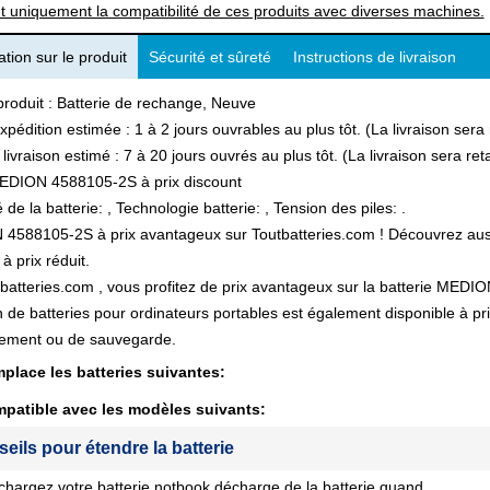
t uniquement la compatibilité de ces produits avec diverses machines.
tion sur le produit
Sécurité et sûreté
Instructions de livraison
produit : Batterie de rechange, Neuve
xpédition estimée : 1 à 2 jours ouvrables au plus tôt. (La livraison ser
 livraison estimé : 7 à 20 jours ouvrés au plus tôt. (La livraison sera r
EDION 4588105-2S à prix discount
 de la batterie: , Technologie batterie: , Tension des piles: .
588105-2S à prix avantageux sur Toutbatteries.com ! Découvrez aussi 
à prix réduit.
batteries.com , vous profitez de prix avantageux sur la batterie MEDIO
n de batteries pour ordinateurs portables est également disponible à pr
ement ou de sauvegarde.
place les batteries suivantes:
patible avec les modèles suivants:
seils pour étendre la batterie
chargez votre batterie notbook décharge de la batterie quand.