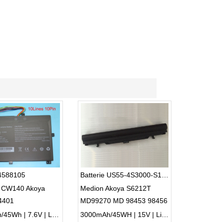
 4588105
Batterie US55-4S3000-S1L5
 CW140 Akoya
Medion Akoya S6212T
4401
MD99270 MD 98453 98456
5920mAh/45Wh | 7.6V | Li-ion ...
3000mAh/45WH | 15V | Li-ion ...