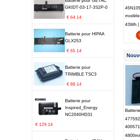
Batterie pour GETAC
GKIDT-03-17-3S2P-0
45N109
modèle
€ 64.14
Edge S
43Wh | 1
Batterie pour HIPAA
GLX253
€ 65.14
Nouve
Batterie pour
TRIMBLE TSC3
€ 88.14
Batterie pour
Inspired_Energy
NC2040HD31
477592
€ 129.14
400571