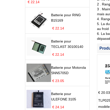
€ 22.14
2 . Rang
3 . Main
mais aus
Batterie pour RING
4. Range
B15169
5. La du
€ 22.14
au froid
6. La ba
dépassé 
Batterie pour
TECLAST 30100140
Prod
€ 22.14
Batterie pour Motorola
SNN5705D
€ 23.05
€ 20.03
Batterie pour
ULEFONE 3105
TLP025
modèle 
€ 24.14