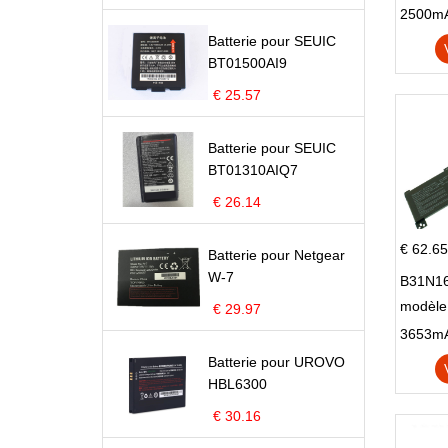
Pop 4 
Batterie pour SEUIC
BT01500AI9
€ 25.57
Batterie pour SEUIC
BT01310AIQ7
€ 26.14
€ 62.65
Batterie pour Netgear
W-7
B31N16
modèle
€ 29.97
X705N
X705U
Batterie pour UROVO
HBL6300
€ 30.16