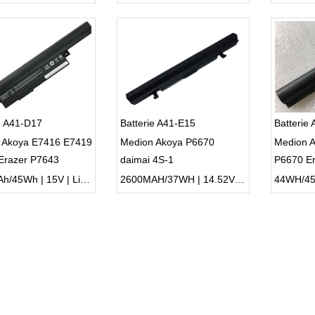
e A41-D17
Batterie A41-E15
Batterie
 Akoya E7416 E7419
Medion Akoya P6670
Medion 
Erazer P7643
daimai 4S-1
P6670 E
3000mAh/45Wh | 15V | Li-ion ...
2600MAH/37WH | 14.52V | Li-ion ...