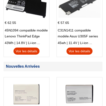
€ 62.55
€ 57.65
45N1094 compatible modèle
C31N1411 compatible
Lenovo ThinkPad Edge
modèle Asus U305F series
S230u Twist
43Wh | 14.8V | Li-ion ...
45wh | 11.4V | Li-ion ...
Voir les détails
Voir les détails
Nouvelles Arrivées