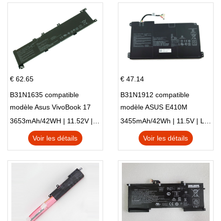
€ 62.65
€ 47.14
B31N1635 compatible
B31N1912 compatible
modèle Asus VivoBook 17
modèle ASUS E410M
X705NC X705UA X705UV
E410MA L410MA
3653mAh/42WH | 11.52V | Li-ion ...
3455mAh/42Wh | 11.5V | Li-ion ...
X705UN X705UD
Voir les détails
Voir les détails