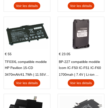
HSTNN-LB8S M01118-421
Voir les détails
Voir les détails
M01144-005 13-BB 14-DV
14-DK 15-EH HSTNN-DB9X
€ 55
€ 23.05
TF03XL compatible modèle
BP-227 compatible modèle
HP Pavilion 15-CD
Icom IC-F50 IC-F51 IC-F60
IC-F61 IC-M87
3470mAh/41.7Wh | 11.55V | Li-ion ...
1700mah | 7.4V | Li-ion ...
Voir les détails
Voir les détails