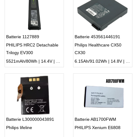
Batterie 1127889
Batterie 453561446191
PHILIPS HRC2 Detachable
Philips Healthcare CX50
Trilogy EV300
CX30
5521mAh/80Wh | 14.4V | Li-ion ...
6.15Ah/91.02Wh | 14.8V | Li-ion ...
Batterie L300000043891
Batterie AB1700FWM
Philips lifeline
PHILIPS Xenium E6808