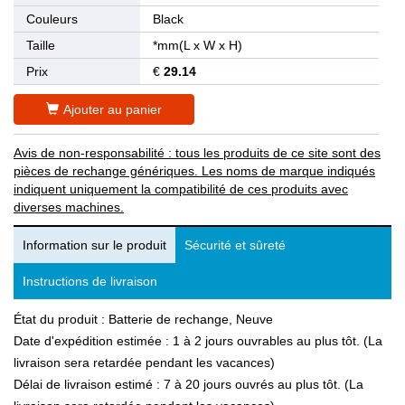
Couleurs
Black
Taille
*mm(L x W x H)
Prix
€
29.14
Ajouter au panier
Avis de non-responsabilité : tous les produits de ce site sont des
pièces de rechange génériques. Les noms de marque indiqués
indiquent uniquement la compatibilité de ces produits avec
diverses machines.
Information sur le produit
Sécurité et sûreté
Instructions de livraison
État du produit : Batterie de rechange, Neuve
Date d'expédition estimée : 1 à 2 jours ouvrables au plus tôt. (La
livraison sera retardée pendant les vacances)
Délai de livraison estimé : 7 à 20 jours ouvrés au plus tôt. (La