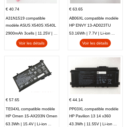
€ 40.74
€ 63.65
A31N1519 compatible
AB06XL compatible modèle
modèle ASUS X540S X540L
HP ENVY 13-AD023TU
X540LA-SI302 X540SA
HSTNN-DB8C 921438-855
2900mAh 3cells | 11.25V | Li-ion ...
53.16Wh | 7.7V | Li-ion ...
X540S
TPN-I128
Voir les détails
Voir les détails
€ 57.65
€ 44.14
TE04XL compatible modèle
PP03XL compatible modèle
HP Omen 15-AX203N Omen
HP Pavilion 13 14 x360
15 Series Pavilion 15 Series
L83388-AC1 L83388-421
63.3Wh | 15.4V | Li-ion ...
43.3Wh | 11.55V | Li-ion ...