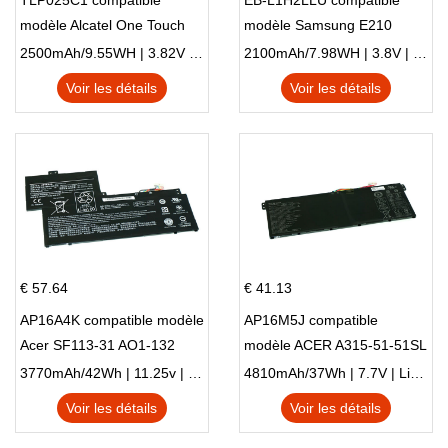
TLP025C1 compatible
EB-L1H2LLU compatible
modèle Alcatel One Touch
modèle Samsung E210
Pop 4 Plus OT-5056D
E210K i939
2500mAh/9.55WH | 3.82V | Li-ion ...
2100mAh/7.98WH | 3.8V | Li-ion ...
Voir les détails
Voir les détails
€ 57.64
€ 41.13
AP16A4K compatible modèle
AP16M5J compatible
Acer SF113-31 AO1-132
modèle ACER A315-51-51SL
NE132
N17Q1 SERIES
3770mAh/42Wh | 11.25v | Li-ion ...
4810mAh/37Wh | 7.7V | Li-ion ...
Voir les détails
Voir les détails