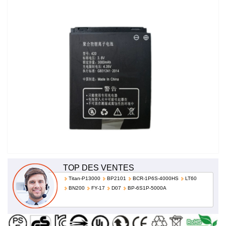
TOP DES VENTES
Titan-P13000
BP2101
BCR-1P6S-4000HS
LT60
BN200
FY-17
D07
BP-6S1P-5000A