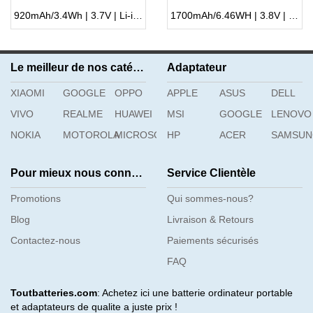
920mAh/3.4Wh | 3.7V | Li-ion ...
1700mAh/6.46WH | 3.8V | Li-ion ...
Le meilleur de nos catégories
Adaptateur
XIAOMI
GOOGLE
OPPO
APPLE
ASUS
DELL
VIVO
REALME
HUAWEI
MSI
GOOGLE
LENOVO
NOKIA
MOTOROLA
MICROSOFT
HP
ACER
SAMSU
Pour mieux nous connaître
Service Clientèle
Promotions
Qui sommes-nous?
Blog
Livraison & Retours
Contactez-nous
Paiements sécurisés
FAQ
Toutbatteries.com
: Achetez ici une batterie ordinateur portable
et adaptateurs de qualite a juste prix !