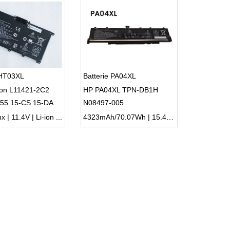
 HT03XL
Batterie PA04XL
ion L11421-2C2
HP PA04XL TPN-DB1H
855 15-CS 15-DA
N08497-005
4-CF
| 11.4V | Li-ion ...
4323mAh/70.07Wh | 15.4V | Li-ion ...