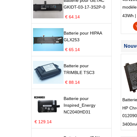
Batterie pour GETAC
GKIDT-03-17-3S2P-0
modèle
Edge S
43Wh | 1
€ 64.14
Batterie pour HIPAA
GLX253
Nouve
€ 65.14
Batterie pour
TRIMBLE TSC3
€ 88.14
Batterie pour
Batteri
Inspired_Energy
HP Chr
NC2040HD31
012090
€ 129.14
012090