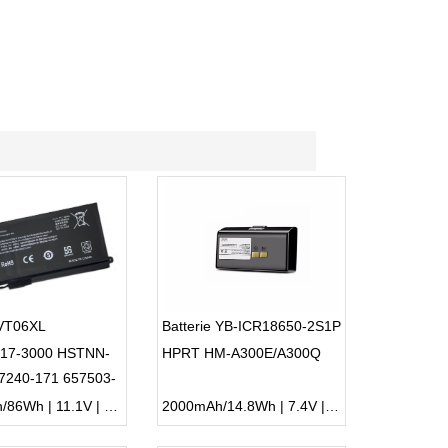
 VT06XL
Batterie YB-ICR18650-2S1P
 17-3000 HSTNN-
HPRT HM-A300E/A300Q
7240-171 657503-
7200mAh/86Wh | 11.1V | Li-ion ...
2000mAh/14.8Wh | 7.4V | Li-ion ...