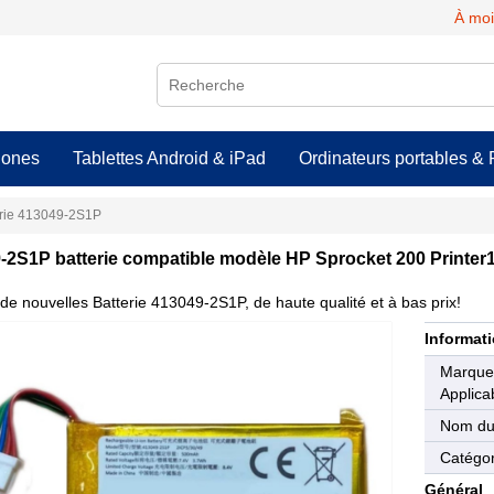
À moi
hones
Tablettes Android & iPad
Ordinateurs portables & 
erie 413049-2S1P
-2S1P batterie compatible modèle HP Sprocket 200 Print
de nouvelles Batterie 413049-2S1P, de haute qualité et à bas prix!
Informati
Marqu
Applica
Nom du
Catégor
Général