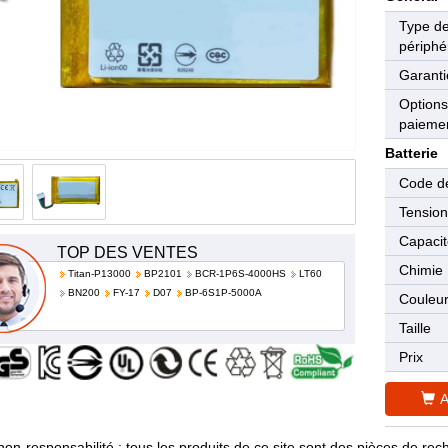
Type d
périphé
Garanti
Options
paieme
Batterie
Code de
Tensio
Capaci
TOP DES VENTES
Chimie
Titan-P13000
BP2101
BCR-1P6S-4000HS
LT60
BN200
FY-17
D07
BP-6S1P-5000A
Couleu
Taille
Prix
A
non-responsabilité : tous les produits de ce site sont des pièces de 