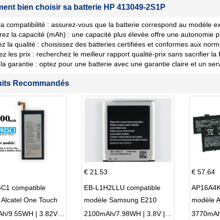
nt bien choisir sa batterie HP 413049-2S1P
 la compatibilité : assurez-vous que la batterie correspond au modèle ex
ez la capacité (mAh) : une capacité plus élevée offre une autonomie p
iez la qualité : choisissez des batteries certifiées et conformes aux norm
les prix : recherchez le meilleur rapport qualité-prix sans sacrifier la fi
la garantie : optez pour une batterie avec une garantie claire et un ser
uits Recommandés
€ 21.53
€ 57.64
C1 compatible
EB-L1H2LLU compatible
AP16A4K
Alcatel One Touch
modèle Samsung E210
modèle 
Plus OT-5056D
E210K i939
AO1-132
2500mAh/9.55WH | 3.82V | Li-ion ...
2100mAh/7.98WH | 3.8V | Li-ion ...