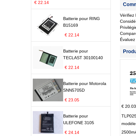
€ 22.14
Comme
Vérifiez
Batterie pour RING
Considér
B15169
Privilég
Comparez 
€ 22.14
Évaluez 
Batterie pour
Prod
TECLAST 30100140
€ 22.14
Batterie pour Motorola
SNN5705D
€ 23.05
€ 20.03
Batterie pour
TLP025
ULEFONE 3105
modèle 
Pop 4 
€ 24.14