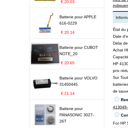
€ 20.03
indiquen
Batterie pour APPLE
Informa
616-0229
État du 
€ 20.14
Date d'e
Délai de
Batterie pour CUBOT
Achat H
NOTE_20
Capacité
€ 20.65
HP 41304
prix rédu
Sur Tout
Batterie pour VOLVO
31450445
batterie
de sauv
€ 21.14
Rem
413049
Batterie pour
PANASONIC 3027-
Com
26T
For HP 