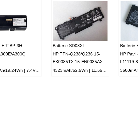
ie HJTBP-3H
Batterie SD03XL
Batterie
A300E/A300Q
HP TPN-Q238/Q236 15-
HP Pavil
EK0085TX 15-EN0035AX
L11119-
14-CE 1
2600mAh/19.24Wh | 7.4V | Li-ion ...
4323mAh/52.5Wh | 11.55V | Li-ion ...
3600mAhx 