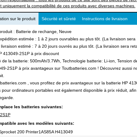
t uniquement la compatibilité de ces produits avec diverses machines.
tion sur le produit
Sécurité et sûreté
Instructions de livraison
produit : Batterie de rechange, Neuve
xpédition estimée : 1 à 2 jours ouvrables au plus tôt. (La livraison ser
 livraison estimé : 7 à 20 jours ouvrés au plus tôt. (La livraison sera r
P 413049-2S1P à prix discount
 de la batterie: 500mAh/3.7Wh, Technologie batterie: Li-ion, Tension de
9-2S1P à prix avantageux sur Toutbatteries.com ! Découvrez aussi notr
it.
batteries.com , vous profitez de prix avantageux sur la batterie HP 413
s pour ordinateurs portables est également disponible à prix réduit, a
egarde.
place les batteries suivantes:
-2S1P
patible avec les modèles suivants:
Sprocket 200 Printer1AS85A H413049