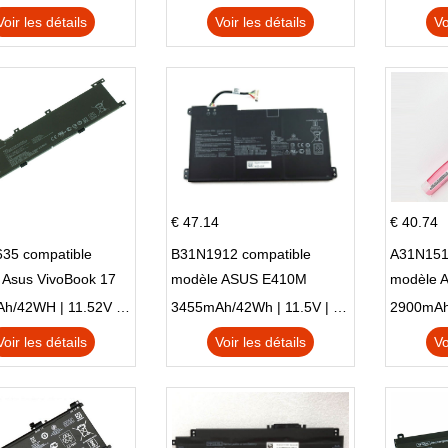
Voir les détails
Voir les détails
Vo
€ 47.14
€ 40.74
35 compatible
B31N1912 compatible
A31N151
 Asus VivoBook 17
modèle ASUS E410M
modèle 
C X705UA X705UV
E410MA L410MA
X540LA-
3653mAh/42WH | 11.52V | Li-ion ...
3455mAh/42Wh | 11.5V | Li-ion ...
N X705UD
X540S
Voir les détails
Voir les détails
Vo