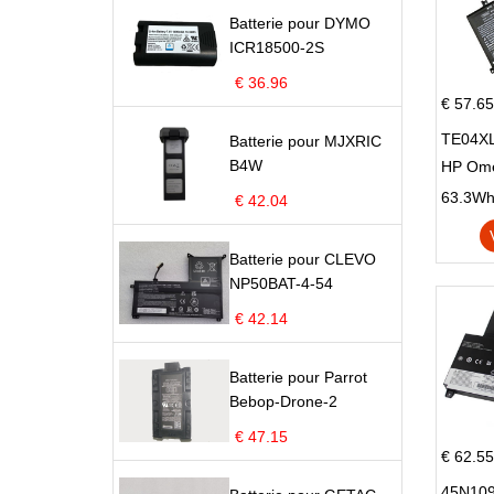
Batterie pour DYMO
ICR18500-2S
€ 36.96
€ 57.65
TE04XL
Batterie pour MJXRIC
B4W
HP Om
Omen 15
63.3Wh |
€ 42.04
Series
Batterie pour CLEVO
NP50BAT-4-54
€ 42.14
Batterie pour Parrot
Bebop-Drone-2
€ 47.15
€ 62.55
45N109