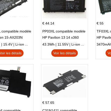
€ 44.14
€ 55
 compatible modèle
PP03XL compatible modèle
TF03XL 
en 15-AX203N
HP Pavilion 13 14 x360
HP Pavil
 Series Pavilion 15
L83388-AC1 L83388-421
 15.4V | Li-ion ...
43.3Wh | 11.55V | Li-ion ...
HSTNN-LB8S M01118-421
Voir les détails
Voir les détails
Vo
M01144-005 13-BB 14-DV
14-DK 15-EH HSTNN-DB9X
€ 57.65
4 compatible
C31N1411 compatible