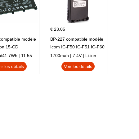
€ 23.05
compatible modèle
BP-227 compatible modèle
ion 15-CD
Icom IC-F50 IC-F51 IC-F60
IC-F61 IC-M87
3470mAh/41.7Wh | 11.55V | Li-ion ...
1700mah | 7.4V | Li-ion ...
ir les détails
Voir les détails