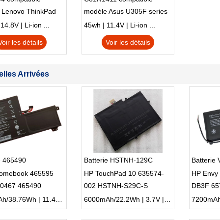
 Lenovo ThinkPad
modèle Asus U305F series
230u Twist
4.8V | Li-ion ...
45wh | 11.4V | Li-ion ...
Voir les détails
Voir les détails
lles Arrivées
e 465490
Batterie HSTNH-129C
Batterie
omebook 465595
HP TouchPad 10 635574-
HP Envy
0467 465490
002 HSTNH-S29C-S
DB3F 65
0626
001
3400mAh/38.76Wh | 11.4V | Li-ion ...
6000mAh/22.2Wh | 3.7V | Li-ion ...