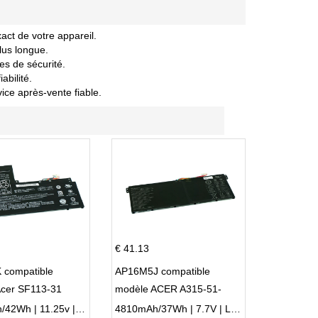
act de votre appareil.
lus longue.
es de sécurité.
abilité.
vice après-vente fiable.
€ 41.13
 compatible
AP16M5J compatible
Acer SF113-31
modèle ACER A315-51-
 NE132
51SL N17Q1 SERIES
3770mAh/42Wh | 11.25v | Li-ion ...
4810mAh/37Wh | 7.7V | Li-ion ...