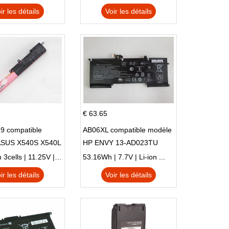
ir les détails
Voir les détails
€ 63.65
9 compatible
AB06XL compatible modèle
ASUS X540S X540L
HP ENVY 13-AD023TU
SI302 X540SA
HSTNN-DB8C 921438-855
2900mAh 3cells | 11.25V | Li-ion ...
53.16Wh | 7.7V | Li-ion ...
TPN-I128
ir les détails
Voir les détails