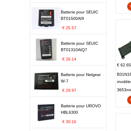
Batterie pour SEUIC
BT01500AI9
€ 25.57
Batterie pour SEUIC
BT01310AIQ7
€ 26.14
€ 62.65
B31N16
Batterie pour Netgear
W-7
modèle
X705N
€ 29.97
X705U
Batterie pour UROVO
HBL6300
€ 30.16