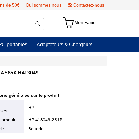
ns de 50€
Qui sommes nous
Contactez-nous
Mon Panier
PC portables
Adaptateurs & Chargeurs
er1AS85A H413049
ons générales sur le produit
e
HP
bles
 produit
HP 413049-2S1P
ie
Batterie