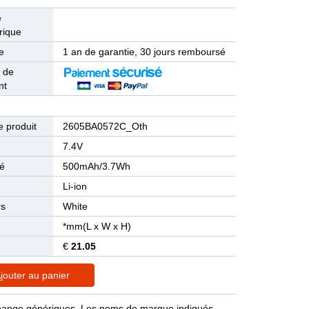
e
rique
e
1 an de garantie, 30 jours remboursé
 de
nt
 produit
2605BA0572C_Oth
n
7.4V
té
500mAh/3.7Wh
Li-ion
rs
White
*mm(L x W x H)
€
21.05
jouter au panier
rechange génériques. Les noms de marque indiqués