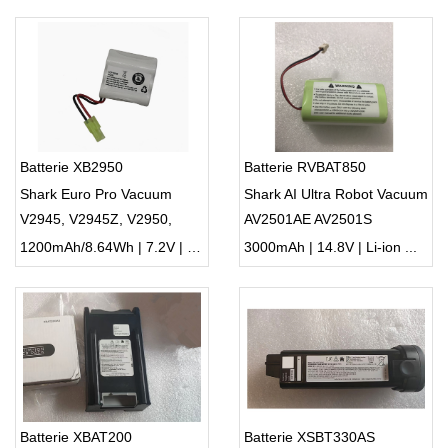
Batterie XB2950
Batterie RVBAT850
Shark Euro Pro Vacuum
Shark AI Ultra Robot Vacuum
V2945, V2945Z, V2950,
AV2501AE AV2501S
V2950A
AV2511AE RV2610WA
1200mAh/8.64Wh | 7.2V | Li-ion ...
3000mAh | 14.8V | Li-ion ...
Batterie XBAT200
Batterie XSBT330AS