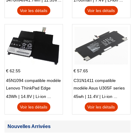
3470mAh/41.7Wh | 11.55V | Li-ion ...
1700mah | 7.4V | Li-ion ...
Voir les détails
Voir les détails
€ 62.55
€ 57.65
45N1094 compatible modèle
C31N1411 compatible
Lenovo ThinkPad Edge
modèle Asus U305F series
S230u Twist
43Wh | 14.8V | Li-ion ...
45wh | 11.4V | Li-ion ...
Voir les détails
Voir les détails
Nouvelles Arrivées