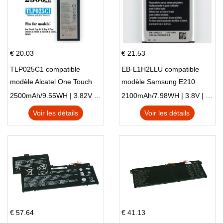
€ 20.03
€ 21.53
TLP025C1 compatible
EB-L1H2LLU compatible
modèle Alcatel One Touch
modèle Samsung E210
Pop 4 Plus OT-5056D
E210K i939
2500mAh/9.55WH | 3.82V | Li-ion ...
2100mAh/7.98WH | 3.8V | Li-ion ...
Voir les détails
Voir les détails
€ 57.64
€ 41.13