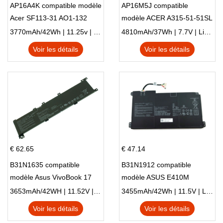
AP16A4K compatible modèle
AP16M5J compatible
Acer SF113-31 AO1-132
modèle ACER A315-51-51SL
NE132
N17Q1 SERIES
3770mAh/42Wh | 11.25v | Li-ion ...
4810mAh/37Wh | 7.7V | Li-ion ...
Voir les détails
Voir les détails
€ 62.65
€ 47.14
B31N1635 compatible
B31N1912 compatible
modèle Asus VivoBook 17
modèle ASUS E410M
X705NC X705UA X705UV
E410MA L410MA
3653mAh/42WH | 11.52V | Li-ion ...
3455mAh/42Wh | 11.5V | Li-ion ...
X705UN X705UD
Voir les détails
Voir les détails