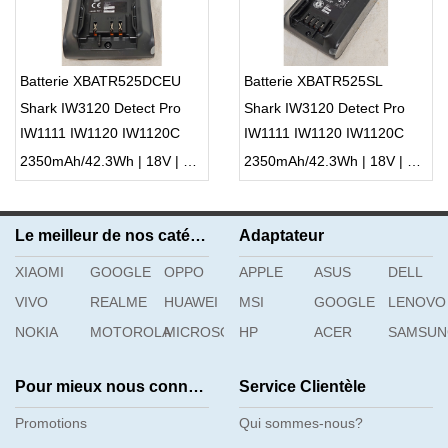
Batterie XBATR525DCEU
Batterie XBATR525SL
Shark IW3120 Detect Pro
Shark IW3120 Detect Pro
IW1111 IW1120 IW1120C
IW1111 IW1120 IW1120C
2350mAh/42.3Wh | 18V | Li-ion ...
2350mAh/42.3Wh | 18V | Li-ion ...
Le meilleur de nos catégories
Adaptateur
XIAOMI
GOOGLE
OPPO
APPLE
ASUS
DELL
VIVO
REALME
HUAWEI
MSI
GOOGLE
LENOVO
NOKIA
MOTOROLA
MICROSOFT
HP
ACER
SAMSU
Pour mieux nous connaître
Service Clientèle
Promotions
Qui sommes-nous?