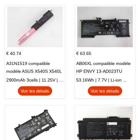
€ 40.74
€ 63.65
A31N1519 compatible
AB06XL compatible modèle
modèle ASUS X540S X540L
HP ENVY 13-AD023TU
X540LA-SI302 X540SA
HSTNN-DB8C 921438-855
2900mAh 3cells | 11.25V | Li-ion ...
53.16Wh | 7.7V | Li-ion ...
X540S
TPN-I128
Voir les détails
Voir les détails