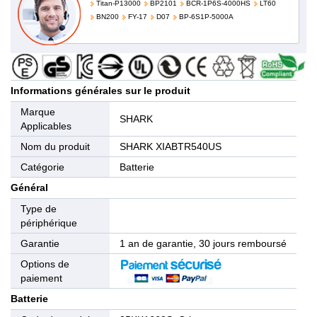
Titan-P13000
BP2101
BCR-1P6S-4000HS
LT60
BN200
FY-17
D07
BP-6S1P-5000A
Informations générales sur le produit
Marque
SHARK
Applicables
Nom du produit
SHARK XIABTR540US
Catégorie
Batterie
Général
Type de
périphérique
Garantie
1 an de garantie, 30 jours remboursé
Options de
paiement
Batterie