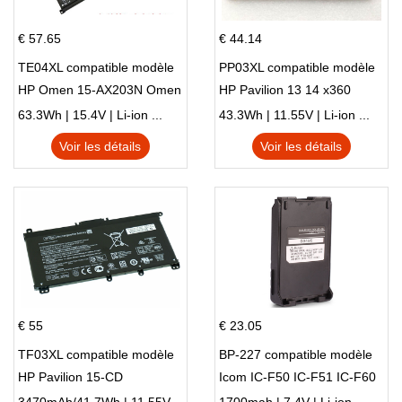
€ 57.65
€ 44.14
TE04XL compatible modèle
PP03XL compatible modèle
HP Omen 15-AX203N Omen
HP Pavilion 13 14 x360
15 Series Pavilion 15 Series
L83388-AC1 L83388-421
63.3Wh | 15.4V | Li-ion ...
43.3Wh | 11.55V | Li-ion ...
HSTNN-LB8S M01118-421
Voir les détails
Voir les détails
M01144-005 13-BB 14-DV
14-DK 15-EH HSTNN-DB9X
€ 55
€ 23.05
TF03XL compatible modèle
BP-227 compatible modèle
HP Pavilion 15-CD
Icom IC-F50 IC-F51 IC-F60
IC-F61 IC-M87