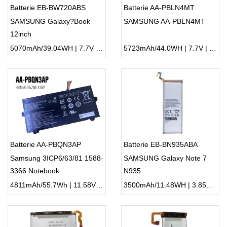
Batterie EB-BW720ABS
Batterie AA-PBLN4MT
SAMSUNG Galaxy?Book
SAMSUNG AA-PBLN4MT
12inch
5070mAh/39.04WH | 7.7V | Li-ion ...
5723mAh/44.0WH | 7.7V | Li-ion ...
Batterie AA-PBQN3AP
Batterie EB-BN935ABA
Samsung 3ICP6/63/81 1588-
SAMSUNG Galaxy Note 7
3366 Notebook
N935
4811mAh/55.7Wh | 11.58V | Li-ion ...
3500mAh/11.48WH | 3.85V | Li-ion ...