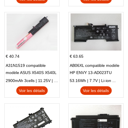
€ 40.74
€ 63.65
A31N1519 compatible
AB06XL compatible modèle
modèle ASUS X540S X540L
HP ENVY 13-AD023TU
X540LA-SI302 X540SA
HSTNN-DB8C 921438-855
2900mAh 3cells | 11.25V | Li-ion ...
53.16Wh | 7.7V | Li-ion ...
X540S
TPN-I128
Voir les détails
Voir les détails