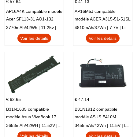
€ 57.64
€ 41.13
AP16A4K compatible modèle
AP16M5J compatible
Acer SF113-31 AO1-132
modèle ACER A315-51-51SL
NE132
N17Q1 SERIES
3770mAh/42Wh | 11.25v | Li-ion ...
4810mAh/37Wh | 7.7V | Li-ion ...
Voir les détails
Voir les détails
€ 62.65
€ 47.14
B31N1635 compatible
B31N1912 compatible
modèle Asus VivoBook 17
modèle ASUS E410M
X705NC X705UA X705UV
E410MA L410MA
3653mAh/42WH | 11.52V | Li-ion ...
3455mAh/42Wh | 11.5V | Li-ion ...
X705UN X705UD
Voir les détails
Voir les détails