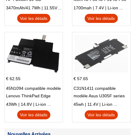
IC-F61 IC-M87
3470mAh/41.7Wh | 11.55V | Li-ion ...
1700mah | 7.4V | Li-ion ...
Voir les détails
Voir les détails
€ 62.55
€ 57.65
45N1094 compatible modèle
C31N1411 compatible
Lenovo ThinkPad Edge
modèle Asus U305F series
S230u Twist
43Wh | 14.8V | Li-ion ...
45wh | 11.4V | Li-ion ...
Voir les détails
Voir les détails
Nouvelles Arrivées