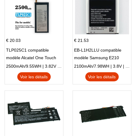
€ 20.03
€ 21.53
TLP025C1 compatible
EB-L1H2LLU compatible
modèle Alcatel One Touch
modèle Samsung E210
Pop 4 Plus OT-5056D
E210K i939
2500mAh/9.55WH | 3.82V | Li-ion ...
2100mAh/7.98WH | 3.8V | Li-ion ...
Voir les détails
Voir les détails