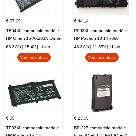
€ 57.65
€ 44.14
TE04XL compatible modèle
PP03XL compatible modèle
HP Omen 15-AX203N Omen
HP Pavilion 13 14 x360
15 Series Pavilion 15 Series
L83388-AC1 L83388-421
63.3Wh | 15.4V | Li-ion ...
43.3Wh | 11.55V | Li-ion ...
HSTNN-LB8S M01118-421
Voir les détails
Voir les détails
M01144-005 13-BB 14-DV
14-DK 15-EH HSTNN-DB9X
€ 55
€ 23.05
TF03XL compatible modèle
BP-227 compatible modèle
HP Pavilion 15-CD
Icom IC-F50 IC-F51 IC-F60