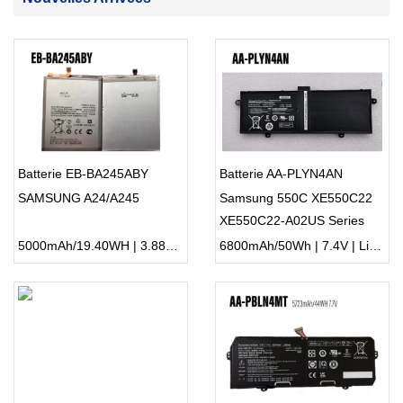
Batterie EB-BA245ABY
Batterie AA-PLYN4AN
SAMSUNG A24/A245
Samsung 550C XE550C22
XE550C22-A02US Series
5000mAh/19.40WH | 3.88V | Li-ion ...
6800mAh/50Wh | 7.4V | Li-ion ...