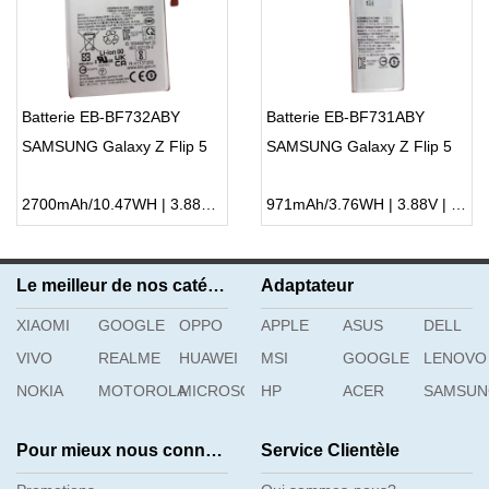
Batterie EB-BF732ABY
Batterie EB-BF731ABY
SAMSUNG Galaxy Z Flip 5
SAMSUNG Galaxy Z Flip 5
2700mAh/10.47WH | 3.88V | Li-ion ...
971mAh/3.76WH | 3.88V | Li-ion ...
Le meilleur de nos catégories
Adaptateur
XIAOMI
GOOGLE
OPPO
APPLE
ASUS
DELL
VIVO
REALME
HUAWEI
MSI
GOOGLE
LENOVO
NOKIA
MOTOROLA
MICROSOFT
HP
ACER
SAMSU
Pour mieux nous connaître
Service Clientèle