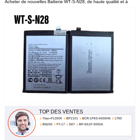
Acheter de nouvelles Batterie WT-S-N28, de haute qualité et à
bas prix!
TOP DES VENTES
Titan-P13000
BP2101
BCR-1P6S-4000HS
LT60
BN200
FY-17
D07
BP-6S1P-5000A