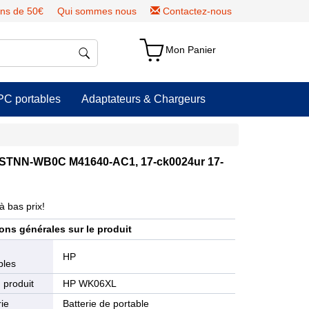
ns de 50€
Qui sommes nous
Contactez-nous
Mon Panier
PC portables
Adaptateurs & Chargeurs
HSTNN-WB0C M41640-AC1, 17-ck0024ur 17-
à bas prix!
ons générales sur le produit
e
HP
bles
 produit
HP WK06XL
ie
Batterie de portable