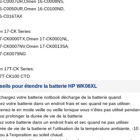
6-C0007UR,Omen 16-C0008NS,
6-C0050UR,Omen 16-C0100ND,
6-C0167AX
 17-CK Series:
7-CK0000TX,Omen 17-CK0001NL,
7-CK0007NV,Omen 17-CK0013SA,
7-CK0079NG
 17T-CK Series:
7T-CK100 CTO
seils pour étendre la batterie HP WK06XL
chargez votre batterie notbook décharge de la batterie quand.
ez votre batterie dans un endroit frais et sec quand ne pas utiliser.
tenez-le en mode veille ou veille lorsque vous n'êtes pas utilisé penda
si prolonger la durée de vie de la batterie
z votre batterie dans un endroit frais et sec quand ne pas utiliser.
rée de vie de la batterie et l'utilisation de la température ambiante, -10
 ou à l'exposition au soleil chaud.