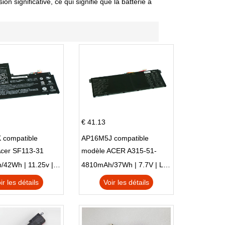
 significative, ce qui signifie que la batterie a
€ 41.13
 compatible
AP16M5J compatible
Acer SF113-31
modèle ACER A315-51-
 NE132
51SL N17Q1 SERIES
3770mAh/42Wh | 11.25v | Li-ion ...
4810mAh/37Wh | 7.7V | Li-ion ...
ir les détails
Voir les détails