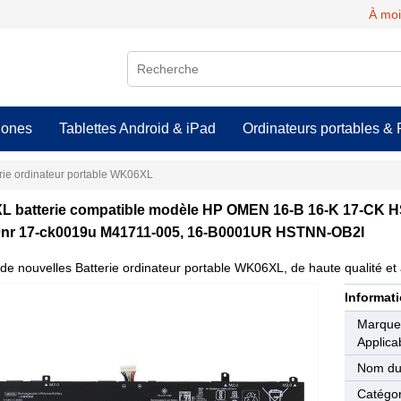
À moi
hones
Tablettes Android & iPad
Ordinateurs portables & 
rie ordinateur portable WK06XL
 batterie compatible modèle HP OMEN 16-B 16-K 17-CK 
nr 17-ck0019u M41711-005, 16-B0001UR HSTNN-OB2I
de nouvelles Batterie ordinateur portable WK06XL, de haute qualité et 
Informati
Marqu
Applica
Nom du
Catégor