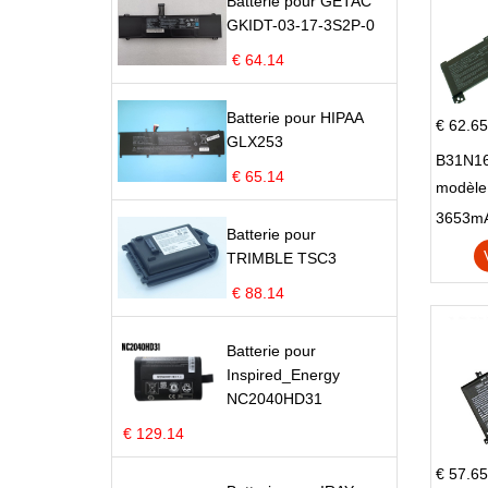
Batterie pour GETAC
GKIDT-03-17-3S2P-0
€ 64.14
Batterie pour HIPAA
€ 62.65
GLX253
B31N16
€ 65.14
modèle
X705N
Batterie pour
X705U
TRIMBLE TSC3
€ 88.14
Batterie pour
Inspired_Energy
NC2040HD31
€ 129.14
€ 57.65