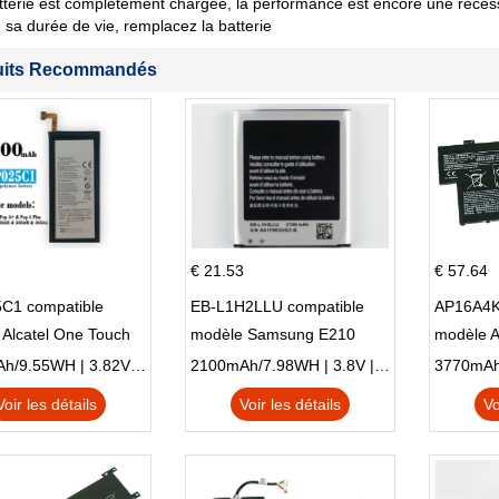
tterie est complètement chargée, la performance est encore une récession
sa durée de vie, remplacez la batterie
uits Recommandés
€ 21.53
€ 57.64
C1 compatible
EB-L1H2LLU compatible
AP16A4K
Alcatel One Touch
modèle Samsung E210
modèle 
Plus OT-5056D
E210K i939
AO1-132
2500mAh/9.55WH | 3.82V | Li-ion ...
2100mAh/7.98WH | 3.8V | Li-ion ...
Voir les détails
Voir les détails
Vo