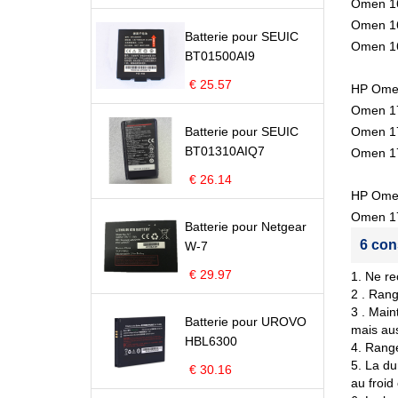
Omen 1
Omen 1
Batterie pour SEUIC
Omen 1
BT01500AI9
€ 25.57
HP Omen
Omen 1
Batterie pour SEUIC
Omen 1
BT01310AIQ7
Omen 1
€ 26.14
HP Omen
Omen 1
Batterie pour Netgear
6 con
W-7
€ 29.97
1. Ne re
2 . Rang
3 . Main
Batterie pour UROVO
mais aus
HBL6300
4. Range
5. La du
€ 30.16
au froid