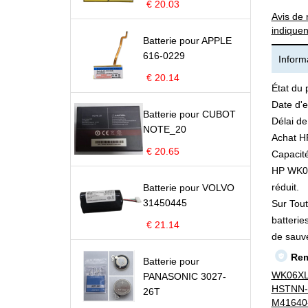
€ 20.03
Avis de 
indiquen
Batterie pour APPLE
616-0229
Informa
€ 20.14
État du 
Date d'e
Batterie pour CUBOT
Délai de
NOTE_20
Achat H
€ 20.65
Capacité
HP WK06X
réduit.
Batterie pour VOLVO
31450445
Sur Tout
batterie
€ 21.14
de sauv
Rem
Batterie pour
WK06X
PANASONIC 3027-
HSTNN-
26T
M41640