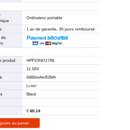
e
Ordinateur portable
rique
e
1 an de garantie, 30 jours remboursé
 de
nt
 produit
HPP23NO1786
n
11.58V
té
6880mAh/83Wh
Li-ion
rs
Black
€
60.14
jouter au panier