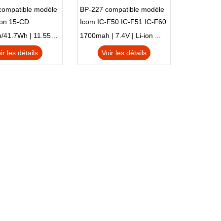
compatible modèle
BP-227 compatible modèle
ion 15-CD
Icom IC-F50 IC-F51 IC-F60
IC-F61 IC-M87
3470mAh/41.7Wh | 11.55V | Li-ion ...
1700mah | 7.4V | Li-ion ...
ir les détails
Voir les détails