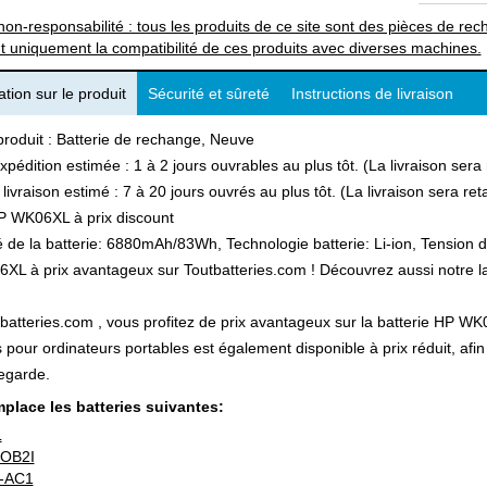
non-responsabilité : tous les produits de ce site sont des pièces de 
t uniquement la compatibilité de ces produits avec diverses machines.
tion sur le produit
Sécurité et sûreté
Instructions de livraison
produit : Batterie de rechange, Neuve
xpédition estimée : 1 à 2 jours ouvrables au plus tôt. (La livraison ser
 livraison estimé : 7 à 20 jours ouvrés au plus tôt. (La livraison sera r
P WK06XL à prix discount
 de la batterie: 6880mAh/83Wh, Technologie batterie: Li-ion, Tension d
L à prix avantageux sur Toutbatteries.com ! Découvrez aussi notre larg
batteries.com , vous profitez de prix avantageux sur la batterie HP WK0
s pour ordinateurs portables est également disponible à prix réduit, a
egarde.
place les batteries suivantes:
L
OB2I
-AC1