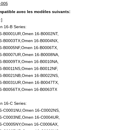
-005
patible avec les modèles suivants:
:]
 16-B Series:
6-B0001UR,Omen 16-B0002NT,
6-B0003TX,Omen 16-B0004NX,
6-B0005NF,Omen 16-B0006TX,
6-B0007UR,Omen 16-B0008NA,
6-B0009TX,Omen 16-B0010NA,
6-B0011NS,Omen 16-B0012NF,
6-B0021NB,Omen 16-B0022NS,
6-B0031UR,Omen 16-B0047TX,
6-B0056TX,Omen 16-B0063TX
 16-C Series:
6-C0001NU,Omen 16-C0002NS,
6-C0003NE,Omen 16-C0004UR,
6-C0005NY,Omen 16-C0006AX,