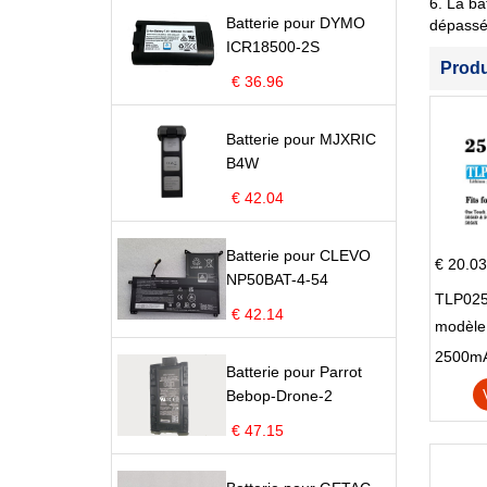
6. La ba
Batterie pour DYMO
dépassé 
ICR18500-2S
Prod
€ 36.96
Batterie pour MJXRIC
B4W
€ 42.04
Batterie pour CLEVO
€ 20.03
NP50BAT-4-54
TLP025
€ 42.14
modèle 
Pop 4 
Batterie pour Parrot
Bebop-Drone-2
€ 47.15