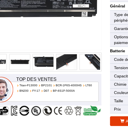
Général
Type d
périphé
Garanti
Options
paieme
Batterie
Code de
Tensio
Capaci
TOP DES VENTES
Chimie
Titan-P13000
BP2101
BCR-1P6S-4000HS
LT60
BN200
FY-17
D07
BP-6S1P-5000A
Couleu
Taille
Prix
A