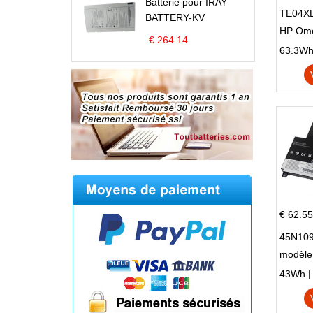
Batterie pour IRAY
TE04XL
BATTERY-KV
HP Om
€ 264.14
Omen 15
63.3Wh |
Series
€ 62.55
45N109
modèle
Edge S
43Wh | 1