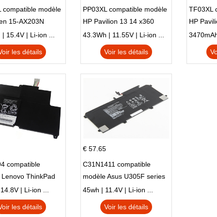
 compatible modèle
PP03XL compatible modèle
TF03XL 
en 15-AX203N
HP Pavilion 13 14 x360
HP Pavil
 Series Pavilion 15
L83388-AC1 L83388-421
 15.4V | Li-ion ...
43.3Wh | 11.55V | Li-ion ...
HSTNN-LB8S M01118-421
Voir les détails
Voir les détails
Vo
M01144-005 13-BB 14-DV
14-DK 15-EH HSTNN-DB9X
€ 57.65
4 compatible
C31N1411 compatible
 Lenovo ThinkPad
modèle Asus U305F series
230u Twist
4.8V | Li-ion ...
45wh | 11.4V | Li-ion ...
Voir les détails
Voir les détails