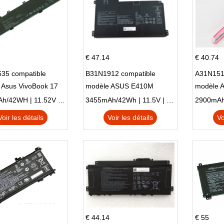
€ 47.14
€ 40.74
35 compatible
B31N1912 compatible
A31N151
 Asus VivoBook 17
modèle ASUS E410M
modèle 
C X705UA X705UV
E410MA L410MA
X540LA-
3653mAh/42WH | 11.52V | Li-ion ...
3455mAh/42Wh | 11.5V | Li-ion ...
N X705UD
X540S
Voir les détails
Voir les détails
Vo
€ 44.14
€ 55