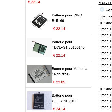
€ 22.14
M41711
Com
Batterie pour RING
[Fits For
B15169
HP Omen
€ 22.14
Omen 1
Omen 1
Omen 1
Batterie pour
Omen 1
TECLAST 30100140
Omen 1
€ 22.14
Omen 1
Omen 1
Batterie pour Motorola
Omen 1
SNN5705D
Omen 1
€ 23.05
HP Omen
Omen 1
Batterie pour
ULEFONE 3105
Omen 1
Omen 1
€ 24.14