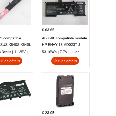
€ 63.65
9 compatible
AB06XL compatible modèle
ASUS X540S X540L
HP ENVY 13-AD023TU
SI302 X540SA
HSTNN-DB8C 921438-855
2900mAh 3cells | 11.25V | Li-ion ...
53.16Wh | 7.7V | Li-ion ...
TPN-I128
ir les détails
Voir les détails
€ 23.05