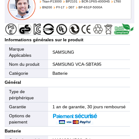
Titan-P13000
BP2101
BCR-1P6S-4000HS
LT60
BN200
FY-17
D07
BP-6S1P-5000A
Informations générales sur le produit
Marque
SAMSUNG
Applicables
Nom du produit
SAMSUNG VCA-SBTA95
Catégorie
Batterie
Général
Type de
périphérique
Garantie
1 an de garantie, 30 jours remboursé
Options de
paiement
Batterie