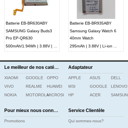
Batterie EB-BR630ABY
Batterie EB-BR935ABY
SAMSUNG Galaxy Buds3
Samsung Galaxy Watch 6
Pro EP-QR630
40mm Watch
500mAh/1.94Wh | 3.88V | Li-ion ...
295mAh | 3.88V | Li-ion ...
Le meilleur de nos catégories
Adaptateur
XIAOMI
GOOGLE
OPPO
APPLE
ASUS
DELL
VIVO
REALME
HUAWEI
MSI
GOOGLE
LENOVO
NOKIA
MOTOROLA
MICROSOFT
HP
ACER
SAMSU
Pour mieux nous connaître
Service Clientèle
Promotions
Qui sommes-nous?