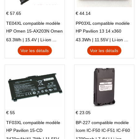
€ 57.65
€ 44.14
TE04XL compatible modèle
PP03XL compatible modèle
HP Omen 15-AX203N Omen
HP Pavilion 13 14 x360
15 Series Pavilion 15 Series
L83388-AC1 L83388-421
63.3Wh | 15.4V | Li-ion ...
43.3Wh | 11.55V | Li-ion ...
HSTNN-LB8S M01118-421
Voir les détails
Voir les détails
M01144-005 13-BB 14-DV
14-DK 15-EH HSTNN-DB9X
€ 55
€ 23.05
TF03XL compatible modèle
BP-227 compatible modèle
HP Pavilion 15-CD
Icom IC-F50 IC-F51 IC-F60
IC-F61 IC-M87