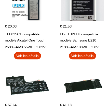
€ 20.03
€ 21.53
TLP025C1 compatible
EB-L1H2LLU compatible
modèle Alcatel One Touch
modèle Samsung E210
Pop 4 Plus OT-5056D
E210K i939
2500mAh/9.55WH | 3.82V | Li-ion ...
2100mAh/7.98WH | 3.8V | Li-ion ...
Voir les détails
Voir les détails
€ 57.64
€ 41.13