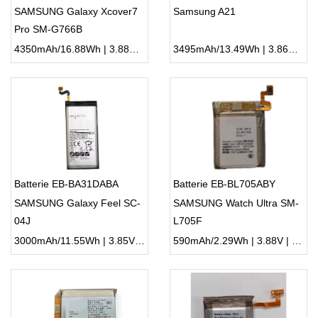
SAMSUNG Galaxy Xcover7
Samsung A21
Pro SM-G766B
4350mAh/16.88Wh | 3.88V | Li-ion ...
3495mAh/13.49Wh | 3.86V | Li-ion ...
Batterie EB-BA31DABA
Batterie EB-BL705ABY
SAMSUNG Galaxy Feel SC-
SAMSUNG Watch Ultra SM-
04J
L705F
3000mAh/11.55Wh | 3.85V | Li-ion ...
590mAh/2.29Wh | 3.88V | Li-ion ...