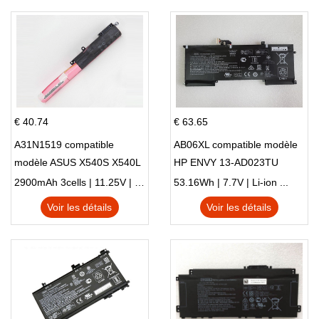
€ 40.74
€ 63.65
A31N1519 compatible
AB06XL compatible modèle
modèle ASUS X540S X540L
HP ENVY 13-AD023TU
X540LA-SI302 X540SA
HSTNN-DB8C 921438-855
2900mAh 3cells | 11.25V | Li-ion ...
53.16Wh | 7.7V | Li-ion ...
X540S
TPN-I128
Voir les détails
Voir les détails