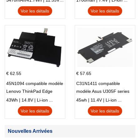
3470mAh/41.7Wh | 11.55V | Li-ion ...
1700mah | 7.4V | Li-ion ...
Voir les détails
Voir les détails
€ 62.55
€ 57.65
45N1094 compatible modèle
C31N1411 compatible
Lenovo ThinkPad Edge
modèle Asus U305F series
S230u Twist
43Wh | 14.8V | Li-ion ...
45wh | 11.4V | Li-ion ...
Voir les détails
Voir les détails
Nouvelles Arrivées