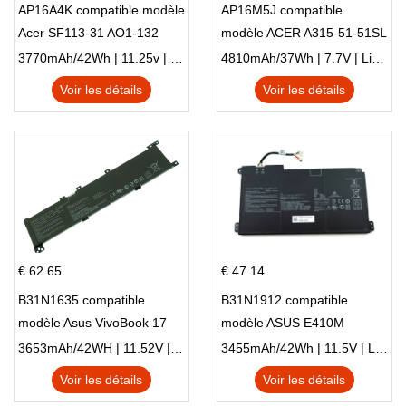
AP16A4K compatible modèle
AP16M5J compatible
Acer SF113-31 AO1-132
modèle ACER A315-51-51SL
NE132
N17Q1 SERIES
3770mAh/42Wh | 11.25v | Li-ion ...
4810mAh/37Wh | 7.7V | Li-ion ...
Voir les détails
Voir les détails
€ 62.65
€ 47.14
B31N1635 compatible
B31N1912 compatible
modèle Asus VivoBook 17
modèle ASUS E410M
X705NC X705UA X705UV
E410MA L410MA
3653mAh/42WH | 11.52V | Li-ion ...
3455mAh/42Wh | 11.5V | Li-ion ...
X705UN X705UD
Voir les détails
Voir les détails