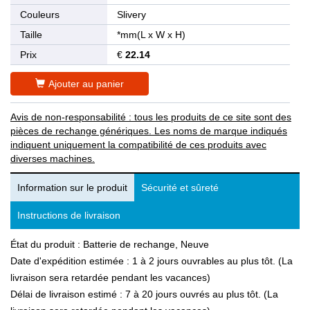
Couleurs
Slivery
Taille
*mm(L x W x H)
Prix
€
22.14
Ajouter au panier
Avis de non-responsabilité : tous les produits de ce site sont des
pièces de rechange génériques. Les noms de marque indiqués
indiquent uniquement la compatibilité de ces produits avec
diverses machines.
Information sur le produit
Sécurité et sûreté
Instructions de livraison
État du produit : Batterie de rechange, Neuve
Date d'expédition estimée : 1 à 2 jours ouvrables au plus tôt. (La
livraison sera retardée pendant les vacances)
Délai de livraison estimé : 7 à 20 jours ouvrés au plus tôt. (La