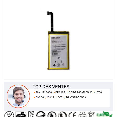
TOP DES VENTES
Titan-P13000
BP2101
BCR-1P6S-4000HS
LT60
BN200
FY-17
D07
BP-6S1P-5000A