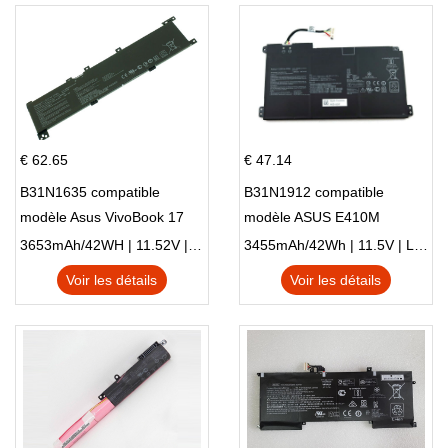
€ 62.65
€ 47.14
B31N1635 compatible
B31N1912 compatible
modèle Asus VivoBook 17
modèle ASUS E410M
X705NC X705UA X705UV
E410MA L410MA
3653mAh/42WH | 11.52V | Li-ion ...
3455mAh/42Wh | 11.5V | Li-ion ...
X705UN X705UD
Voir les détails
Voir les détails