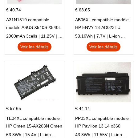
€ 40.74
€ 63.65
A31N1519 compatible
AB06XL compatible modèle
modèle ASUS X540S X540L
HP ENVY 13-AD023TU
X540LA-SI302 X540SA
HSTNN-DB8C 921438-855
2900mAh 3cells | 11.25V | Li-ion ...
53.16Wh | 7.7V | Li-ion ...
X540S
TPN-I128
Voir les détails
Voir les détails
€ 57.65
€ 44.14
TE04XL compatible modèle
PP03XL compatible modèle
HP Omen 15-AX203N Omen
HP Pavilion 13 14 x360
15 Series Pavilion 15 Series
L83388-AC1 L83388-421
63.3Wh | 15.4V | Li-ion ...
43.3Wh | 11.55V | Li-ion ...