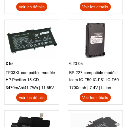
HSTNN-LB8S M01118-421
Voir les détails
Voir les détails
M01144-005 13-BB 14-DV
14-DK 15-EH HSTNN-DB9X
€ 55
€ 23.05
TF03XL compatible modèle
BP-227 compatible modèle
HP Pavilion 15-CD
Icom IC-F50 IC-F51 IC-F60
IC-F61 IC-M87
3470mAh/41.7Wh | 11.55V | Li-ion ...
1700mah | 7.4V | Li-ion ...
Voir les détails
Voir les détails