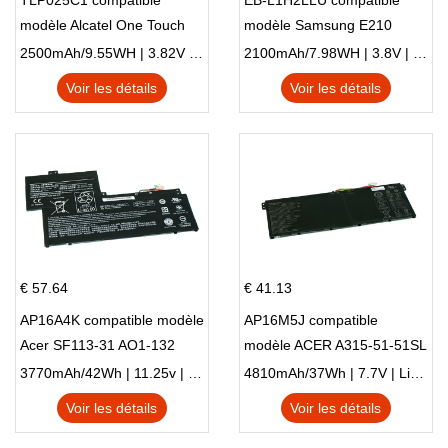
TLP025C1 compatible
EB-L1H2LLU compatible
modèle Alcatel One Touch
modèle Samsung E210
Pop 4 Plus OT-5056D
E210K i939
2500mAh/9.55WH | 3.82V | Li-ion ...
2100mAh/7.98WH | 3.8V | Li-ion ...
Voir les détails
Voir les détails
€ 57.64
€ 41.13
AP16A4K compatible modèle
AP16M5J compatible
Acer SF113-31 AO1-132
modèle ACER A315-51-51SL
NE132
N17Q1 SERIES
3770mAh/42Wh | 11.25v | Li-ion ...
4810mAh/37Wh | 7.7V | Li-ion ...
Voir les détails
Voir les détails