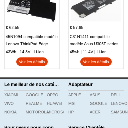
€ 62.55
€ 57.65
45N1094 compatible modèle
C31N1411 compatible
Lenovo ThinkPad Edge
modèle Asus U305F series
S230u Twist
43Wh | 14.8V | Li-ion ...
45wh | 11.4V | Li-ion ...
Voir les détails
Voir les détails
Le meilleur de nos catégories
Adaptateur
XIAOMI
GOOGLE
OPPO
APPLE
ASUS
DELL
VIVO
REALME
HUAWEI
MSI
GOOGLE
LENOVO
NOKIA
MOTOROLA
MICROSOFT
HP
ACER
SAMSU
Pour mieux nous connaître
Service Clientèle