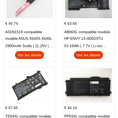
€ 40.74
€ 63.65
A31N1519 compatible
AB06XL compatible modèle
modèle ASUS X540S X540L
HP ENVY 13-AD023TU
X540LA-SI302 X540SA
HSTNN-DB8C 921438-855
2900mAh 3cells | 11.25V | Li-ion ...
53.16Wh | 7.7V | Li-ion ...
X540S
TPN-I128
Voir les détails
Voir les détails
€ 57.65
€ 44.14
TE04XL compatible modèle
PP03XL compatible modèle