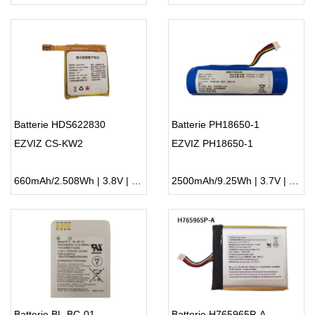
Batterie HDS622830
Batterie PH18650-1
EZVIZ CS-KW2
EZVIZ PH18650-1
660mAh/2.508Wh | 3.8V | Li-ion ...
2500mAh/9.25Wh | 3.7V | Li-ion ...
Batterie BL-BC-01
Batterie H765965P-A