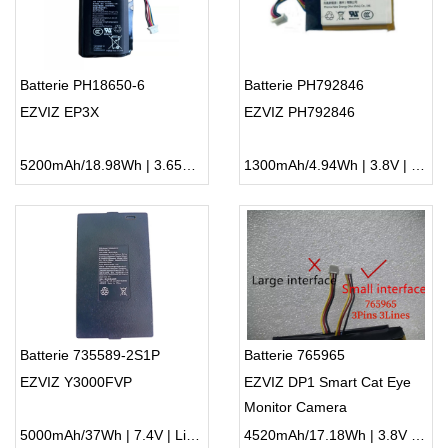
Batterie PH18650-6
Batterie PH792846
EZVIZ EP3X
EZVIZ PH792846
5200mAh/18.98Wh | 3.65V | Li-ion ...
1300mAh/4.94Wh | 3.8V | Li-ion ...
Batterie 735589-2S1P
Batterie 765965
EZVIZ Y3000FVP
EZVIZ DP1 Smart Cat Eye
Monitor Camera
5000mAh/37Wh | 7.4V | Li-ion ...
4520mAh/17.18Wh | 3.8V | Li-ion ...