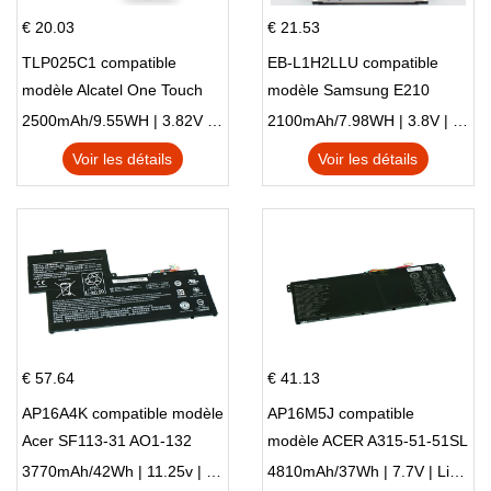
€ 20.03
€ 21.53
TLP025C1 compatible
EB-L1H2LLU compatible
modèle Alcatel One Touch
modèle Samsung E210
Pop 4 Plus OT-5056D
E210K i939
2500mAh/9.55WH | 3.82V | Li-ion ...
2100mAh/7.98WH | 3.8V | Li-ion ...
Voir les détails
Voir les détails
€ 57.64
€ 41.13
AP16A4K compatible modèle
AP16M5J compatible
Acer SF113-31 AO1-132
modèle ACER A315-51-51SL
NE132
N17Q1 SERIES
3770mAh/42Wh | 11.25v | Li-ion ...
4810mAh/37Wh | 7.7V | Li-ion ...