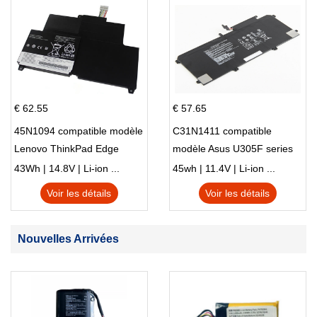
€ 62.55
€ 57.65
45N1094 compatible modèle
C31N1411 compatible
Lenovo ThinkPad Edge
modèle Asus U305F series
S230u Twist
43Wh | 14.8V | Li-ion ...
45wh | 11.4V | Li-ion ...
Voir les détails
Voir les détails
Nouvelles Arrivées