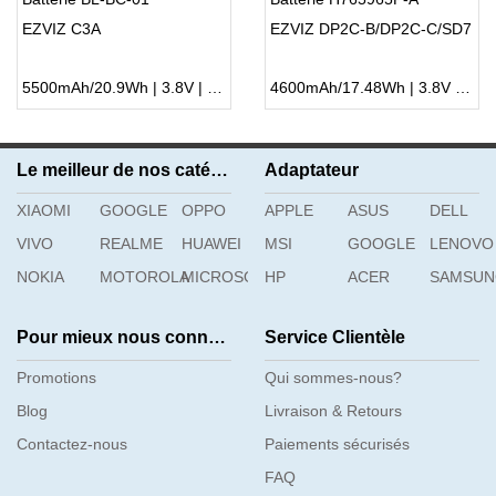
EZVIZ C3A
EZVIZ DP2C-B/DP2C-C/SD7
5500mAh/20.9Wh | 3.8V | Li-ion ...
4600mAh/17.48Wh | 3.8V | Li-ion ...
Le meilleur de nos catégories
Adaptateur
XIAOMI
GOOGLE
OPPO
APPLE
ASUS
DELL
VIVO
REALME
HUAWEI
MSI
GOOGLE
LENOVO
NOKIA
MOTOROLA
MICROSOFT
HP
ACER
SAMSU
Pour mieux nous connaître
Service Clientèle
Promotions
Qui sommes-nous?
Blog
Livraison & Retours
Contactez-nous
Paiements sécurisés
FAQ