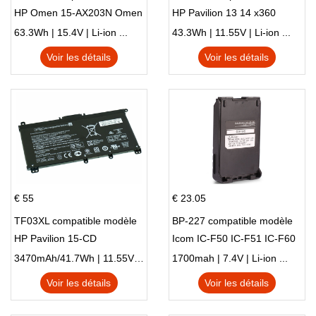
HP Omen 15-AX203N Omen
HP Pavilion 13 14 x360
15 Series Pavilion 15 Series
L83388-AC1 L83388-421
63.3Wh | 15.4V | Li-ion ...
43.3Wh | 11.55V | Li-ion ...
HSTNN-LB8S M01118-421
Voir les détails
Voir les détails
M01144-005 13-BB 14-DV
14-DK 15-EH HSTNN-DB9X
€ 55
€ 23.05
TF03XL compatible modèle
BP-227 compatible modèle
HP Pavilion 15-CD
Icom IC-F50 IC-F51 IC-F60
IC-F61 IC-M87
3470mAh/41.7Wh | 11.55V | Li-ion ...
1700mah | 7.4V | Li-ion ...
Voir les détails
Voir les détails