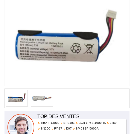
TOP DES VENTES
Titan-P13000
BP2101
BCR-1P6S-4000HS
LT60
BN200
FY-17
D07
BP-6S1P-5000A