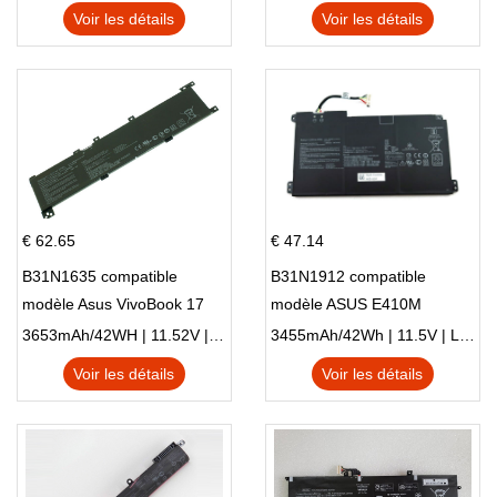
Voir les détails
Voir les détails
€ 62.65
€ 47.14
B31N1635 compatible
B31N1912 compatible
modèle Asus VivoBook 17
modèle ASUS E410M
X705NC X705UA X705UV
E410MA L410MA
3653mAh/42WH | 11.52V | Li-ion ...
3455mAh/42Wh | 11.5V | Li-ion ...
X705UN X705UD
Voir les détails
Voir les détails