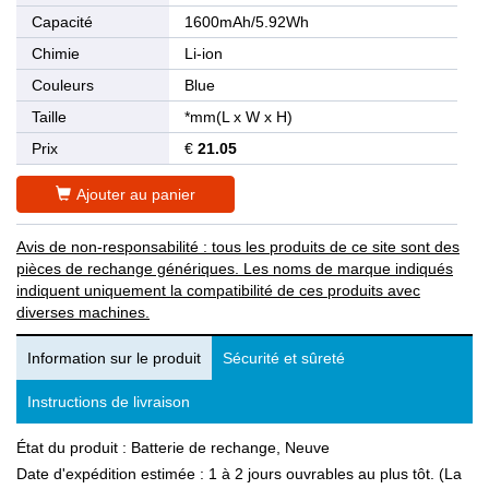
Capacité
1600mAh/5.92Wh
Chimie
Li-ion
Couleurs
Blue
Taille
*mm(L x W x H)
Prix
€
21.05
Ajouter au panier
Avis de non-responsabilité : tous les produits de ce site sont des
pièces de rechange génériques. Les noms de marque indiqués
indiquent uniquement la compatibilité de ces produits avec
diverses machines.
Information sur le produit
Sécurité et sûreté
Instructions de livraison
État du produit : Batterie de rechange, Neuve
Date d'expédition estimée : 1 à 2 jours ouvrables au plus tôt. (La