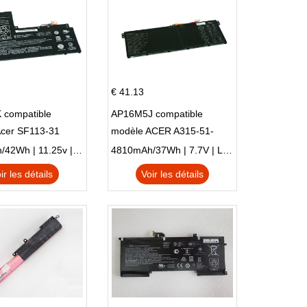
€ 41.13
 compatible
AP16M5J compatible
Acer SF113-31
modèle ACER A315-51-
 NE132
51SL N17Q1 SERIES
3770mAh/42Wh | 11.25v | Li-ion ...
4810mAh/37Wh | 7.7V | Li-ion ...
ir les détails
Voir les détails