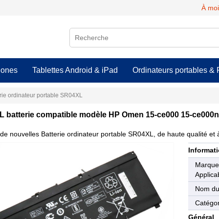
À moi
hones
Tablettes Android & iPad
Ordinateurs portables & 
rie ordinateur portable SR04XL
 batterie compatible modèle HP Omen 15-ce000 15-ce000n
de nouvelles Batterie ordinateur portable SR04XL, de haute qualité et à
Informati
Marqu
Applica
Nom du
Catégor
Général