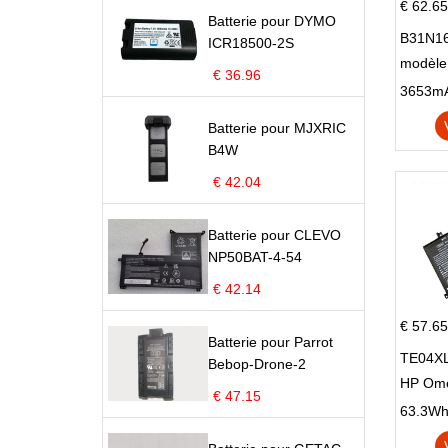
€ 62.65
Batterie pour DYMO
B31N16
ICR18500-2S
modèle
€ 36.96
X705N
X705U
Batterie pour MJXRIC
B4W
€ 42.04
Batterie pour CLEVO
NP50BAT-4-54
€ 42.14
€ 57.65
Batterie pour Parrot
TE04XL
Bebop-Drone-2
HP Om
€ 47.15
Omen 15
63.3Wh |
Series