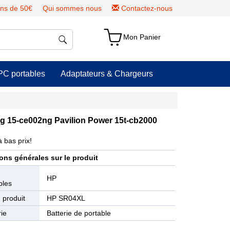
ns de 50€
Qui sommes nous
Contactez-nous
Mon Panier
PC portables
Adaptateurs & Chargeurs
g 15-ce002ng Pavilion Power 15t-cb2000
 bas prix!
ons générales sur le produit
e
HP
bles
 produit
HP SR04XL
ie
Batterie de portable