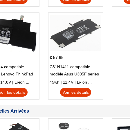
M01144-005 13-BB 14-DV
14-DK 15-EH HSTNN-DB9X
€ 57.65
4 compatible
C31N1411 compatible
 Lenovo ThinkPad
modèle Asus U305F series
230u Twist
4.8V | Li-ion ...
45wh | 11.4V | Li-ion ...
Voir les détails
Voir les détails
lles Arrivées