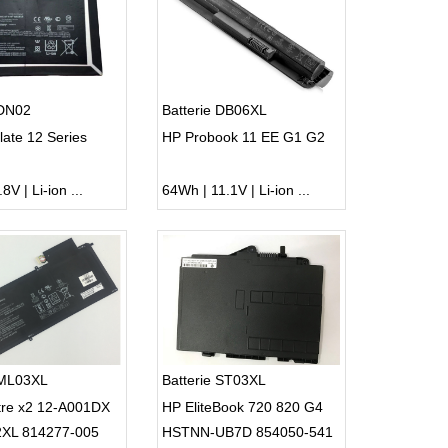
 DN02
Batterie DB06XL
late 12 Series
HP Probook 11 EE G1 G2
8V | Li-ion ...
64Wh | 11.1V | Li-ion ...
 ML03XL
Batterie ST03XL
tre x2 12-A001DX
HP EliteBook 720 820 G4
XL 814277-005
HSTNN-UB7D 854050-541