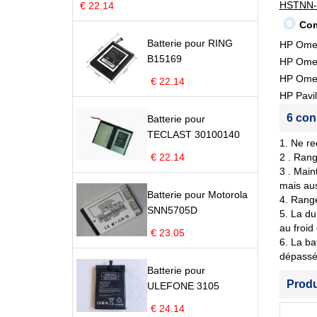
HSTNN-
€ 22.14
Com
Batterie pour RING
HP Ome
B15169
HP Ome
HP Ome
€ 22.14
HP Pavi
6 con
Batterie pour
TECLAST 30100140
1. Ne re
€ 22.14
2 . Rang
3 . Main
mais aus
Batterie pour Motorola
4. Range
SNN5705D
5. La du
au froid
€ 23.05
6. La ba
dépassé 
Batterie pour
Prod
ULEFONE 3105
€ 24.14