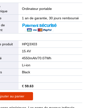
e
Ordinateur portable
rique
e
1 an de garantie, 30 jours remboursé
 de
nt
 produit
HPQ3X03
n
15.4V
té
4550mAh/70.07Wh
Li-ion
rs
Black
€
59.63
jouter au panier
rechange génériques. Les noms de marque indiqués