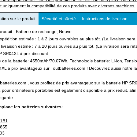
t uniquement la compatibilité de ces produits avec diverses machines.
tion sur le produit
Sécurité et sûreté
Instructions de livraison
produit : Batterie de rechange, Neuve
xpédition estimée : 1 à 2 jours ouvrables au plus tôt. (La livraison ser
 livraison estimé : 7 à 20 jours ouvrés au plus tôt. (La livraison sera r
P SR04XL à prix discount
 de la batterie: 4550mAh/70.07Wh, Technologie batterie: Li-ion, Tensio
L à prix avantageux sur Toutbatteries.com ! Découvrez aussi notre larg
batteries.com , vous profitez de prix avantageux sur la batterie HP SR04
s pour ordinateurs portables est également disponible à prix réduit, a
egarde.
place les batteries suivantes:
-1B1
-855
93