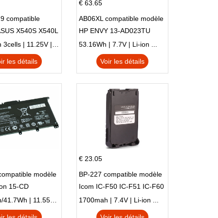
€ 63.65
9 compatible
AB06XL compatible modèle
ASUS X540S X540L
HP ENVY 13-AD023TU
SI302 X540SA
HSTNN-DB8C 921438-855
2900mAh 3cells | 11.25V | Li-ion ...
53.16Wh | 7.7V | Li-ion ...
TPN-I128
ir les détails
Voir les détails
€ 23.05
compatible modèle
BP-227 compatible modèle
ion 15-CD
Icom IC-F50 IC-F51 IC-F60
IC-F61 IC-M87
3470mAh/41.7Wh | 11.55V | Li-ion ...
1700mah | 7.4V | Li-ion ...
ir les détails
Voir les détails