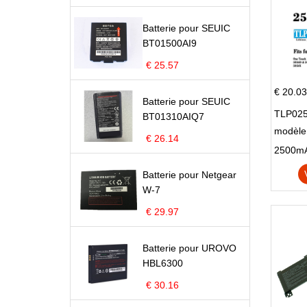
Batterie pour SEUIC
BT01500AI9
€ 25.57
€ 20.03
Batterie pour SEUIC
TLP025
BT01310AIQ7
modèle 
€ 26.14
Pop 4 
Batterie pour Netgear
W-7
€ 29.97
Batterie pour UROVO
HBL6300
€ 30.16