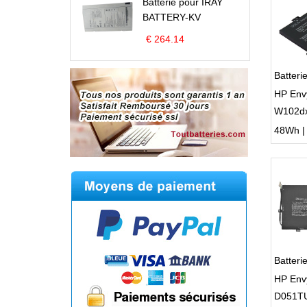
Batterie pour IRAY
BATTERY-KV
€ 264.14
Batteri
HP Env
W102d
Pavilio
48Wh | 1
Batter
HP Env
D051TU