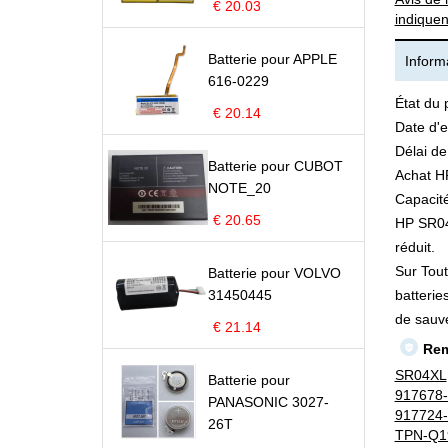
€ 20.03
indiquen
Batterie pour APPLE
Informa
616-0229
État du 
€ 20.14
Date d'e
Délai de
Batterie pour CUBOT
Achat H
NOTE_20
Capacité
€ 20.65
HP SR04X
réduit.
Sur Tout
Batterie pour VOLVO
31450445
batterie
de sauv
€ 21.14
Rem
SR04XL
Batterie pour
917678
PANASONIC 3027-
917724
26T
TPN-Q1