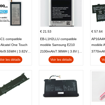
€ 21.53
€ 57.64
C1 compatible
EB-L1H2LLU compatible
AP16A4K
Alcatel One Touch
modèle Samsung E210
modèle 
Plus OT-5056D
E210K i939
AO1-132
2500mAh/9.55WH | 3.82V | Li-ion ...
2100mAh/7.98WH | 3.8V | Li-ion ...
Voir les détails
Voir les détails
Vo