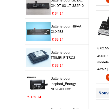
Batterie pour GETAC
GKIDT-03-17-3S2P-0
€ 64.14
Batterie pour HIPAA
GLX253
€ 65.14
€ 62.55
Batterie pour
45N109
TRIMBLE TSC3
modèle
€ 88.14
Edge S
43Wh | 1
Batterie pour
Inspired_Energy
NC2040HD31
Nouve
€ 129.14