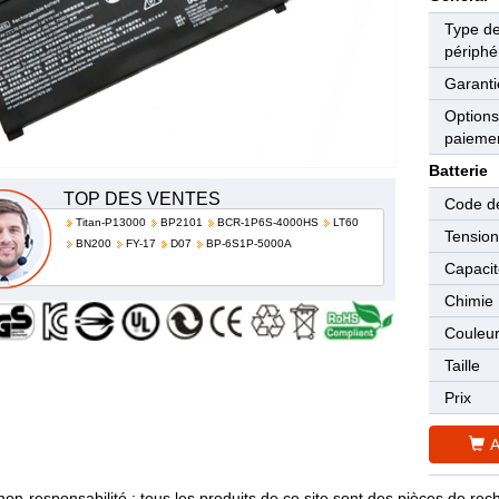
Type d
périphé
Garanti
Options
paieme
Batterie
TOP DES VENTES
Code de
Titan-P13000
BP2101
BCR-1P6S-4000HS
LT60
Tensio
BN200
FY-17
D07
BP-6S1P-5000A
Capaci
Chimie
Couleu
Taille
Prix
A
non-responsabilité : tous les produits de ce site sont des pièces de 