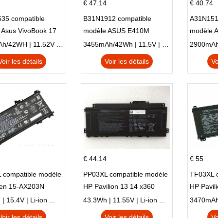
€ 47.14
€ 40.74
35 compatible
B31N1912 compatible
A31N151
 Asus VivoBook 17
modèle ASUS E410M
modèle 
C X705UA X705UV
E410MA L410MA
X540LA-
3653mAh/42WH | 11.52V | Li-ion ...
3455mAh/42Wh | 11.5V | Li-ion ...
N X705UD
X540S
Voir les détails
Voir les détails
Vo
€ 44.14
€ 55
 compatible modèle
PP03XL compatible modèle
TF03XL 
en 15-AX203N
HP Pavilion 13 14 x360
HP Pavil
 Series Pavilion 15
L83388-AC1 L83388-421
 15.4V | Li-ion ...
43.3Wh | 11.55V | Li-ion ...
HSTNN-LB8S M01118-421
Voir les détails
Voir les détails
Vo