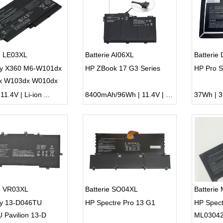
e LE03XL
Batterie AI06XL
Batterie
y X360 M6-W101dx
HP ZBook 17 G3 Series
HP Pro S
x W103dx W010dx
n X360 13-s120nr
1.4V | Li-ion ...
8400mAh/96Wh | 11.4V | Li-ion ...
37Wh | 3.
ie VR03XL
Batterie SO04XL
Batterie
y 13-D046TU
HP Spectre Pro 13 G1
HP Spec
 Pavilion 13-D
ML03042