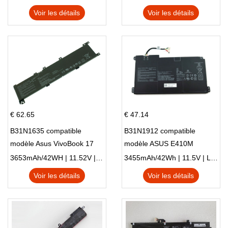
Voir les détails
Voir les détails
€ 62.65
€ 47.14
B31N1635 compatible
B31N1912 compatible
modèle Asus VivoBook 17
modèle ASUS E410M
X705NC X705UA X705UV
E410MA L410MA
3653mAh/42WH | 11.52V | Li-ion ...
3455mAh/42Wh | 11.5V | Li-ion ...
X705UN X705UD
Voir les détails
Voir les détails