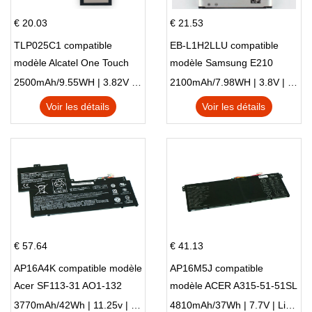
€ 20.03
€ 21.53
TLP025C1 compatible
EB-L1H2LLU compatible
modèle Alcatel One Touch
modèle Samsung E210
Pop 4 Plus OT-5056D
E210K i939
2500mAh/9.55WH | 3.82V | Li-ion ...
2100mAh/7.98WH | 3.8V | Li-ion ...
Voir les détails
Voir les détails
€ 57.64
€ 41.13
AP16A4K compatible modèle
AP16M5J compatible
Acer SF113-31 AO1-132
modèle ACER A315-51-51SL
NE132
N17Q1 SERIES
3770mAh/42Wh | 11.25v | Li-ion ...
4810mAh/37Wh | 7.7V | Li-ion ...