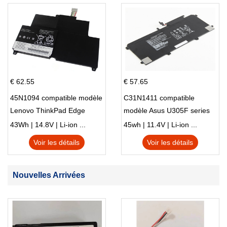
€ 62.55
€ 57.65
45N1094 compatible modèle
C31N1411 compatible
Lenovo ThinkPad Edge
modèle Asus U305F series
S230u Twist
43Wh | 14.8V | Li-ion ...
45wh | 11.4V | Li-ion ...
Voir les détails
Voir les détails
Nouvelles Arrivées