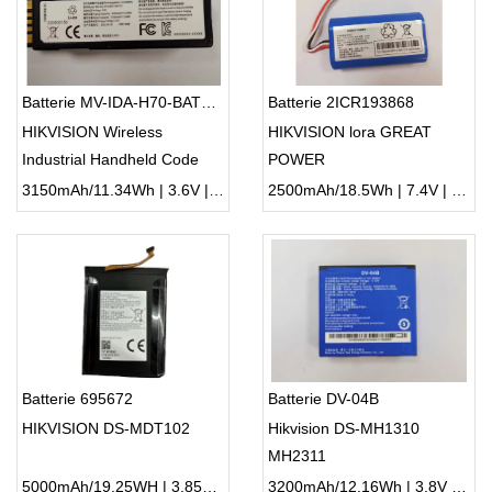
Batterie MV-IDA-H70-BATTERY-01
Batterie 2ICR193868
HIKVISION Wireless
HIKVISION lora GREAT
Industrial Handheld Code
POWER
Reader
3150mAh/11.34Wh | 3.6V | Li-ion ...
2500mAh/18.5Wh | 7.4V | Li-ion ...
Batterie 695672
Batterie DV-04B
HIKVISION DS-MDT102
Hikvision DS-MH1310
MH2311
5000mAh/19.25WH | 3.85V | Li-ion ...
3200mAh/12.16Wh | 3.8V | Li-ion ...