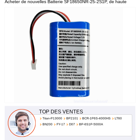
Acheter de nouvelles Batterie SF18650NR-25-2S1P, de haute
qualité et à bas prix!
TOP DES VENTES
Titan-P13000
BP2101
BCR-1P6S-4000HS
LT60
BN200
FY-17
D07
BP-6S1P-5000A