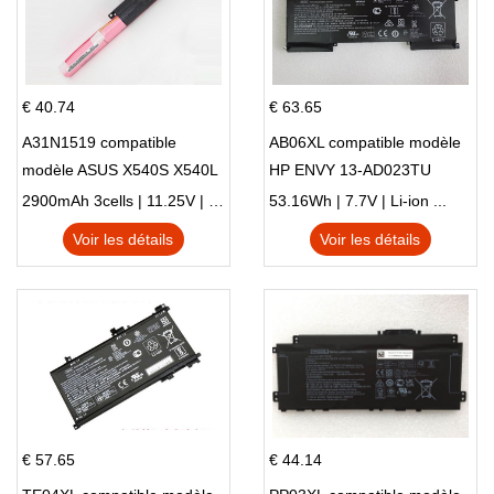
€ 40.74
€ 63.65
A31N1519 compatible
AB06XL compatible modèle
modèle ASUS X540S X540L
HP ENVY 13-AD023TU
X540LA-SI302 X540SA
HSTNN-DB8C 921438-855
2900mAh 3cells | 11.25V | Li-ion ...
53.16Wh | 7.7V | Li-ion ...
X540S
TPN-I128
Voir les détails
Voir les détails
€ 57.65
€ 44.14