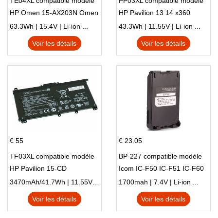
TE04XL compatible modèle
PP03XL compatible modèle
HP Omen 15-AX203N Omen
HP Pavilion 13 14 x360
15 Series Pavilion 15 Series
L83388-AC1 L83388-421
63.3Wh | 15.4V | Li-ion ...
43.3Wh | 11.55V | Li-ion ...
HSTNN-LB8S M01118-421
Voir les détails
Voir les détails
M01144-005 13-BB 14-DV
14-DK 15-EH HSTNN-DB9X
€ 55
€ 23.05
TF03XL compatible modèle
BP-227 compatible modèle
HP Pavilion 15-CD
Icom IC-F50 IC-F51 IC-F60
IC-F61 IC-M87
3470mAh/41.7Wh | 11.55V | Li-ion ...
1700mah | 7.4V | Li-ion ...
Voir les détails
Voir les détails