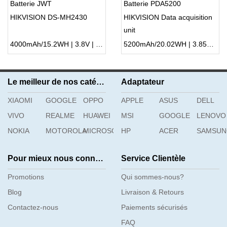
Batterie JWT
Batterie PDA5200
HIKVISION DS-MH2430
HIKVISION Data acquisition
unit
4000mAh/15.2WH | 3.8V | Li-ion ...
5200mAh/20.02WH | 3.85V | Li-ion ...
Le meilleur de nos catégories
Adaptateur
XIAOMI
GOOGLE
OPPO
APPLE
ASUS
DELL
VIVO
REALME
HUAWEI
MSI
GOOGLE
LENOVO
NOKIA
MOTOROLA
MICROSOFT
HP
ACER
SAMSU
Pour mieux nous connaître
Service Clientèle
Promotions
Qui sommes-nous?
Blog
Livraison & Retours
Contactez-nous
Paiements sécurisés
FAQ