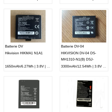
Batterie DV
Batterie DV-04
Hikvision HIKMA1 N1A1
HIKVISION DV-04 DS-
MH1310-N1(B) DSJ-
HIKN1A1
1650mAh/6.27Wh | 3.8V | Li-ion ...
3300mAh/12.54Wh | 3.8V | Li-ion ...