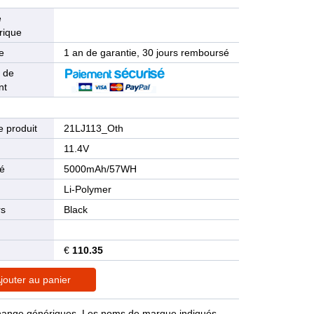
e
rique
e
1 an de garantie, 30 jours remboursé
 de
nt
 produit
21LJ113_Oth
n
11.4V
té
5000mAh/57WH
Li-Polymer
rs
Black
€
110.35
jouter au panier
rechange génériques. Les noms de marque indiqués