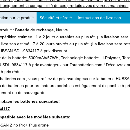
t uniquement la compatibilité de ces produits avec diverses machines.
tion sur le produit
Sécurité et sûreté
Instructions de livraison
produit : Batterie de rechange, Neuve
xpédition estimée : 1 à 2 jours ouvrables au plus tôt. (La livraison ser
 livraison estimé : 7 à 20 jours ouvrés au plus tôt. (La livraison sera r
UBSAN SDL-9834117 à prix discount
 de la batterie: 5000mAh/57WH, Technologie batterie: Li-Polymer, Tensi
DL-9834117 à prix avantageux sur Toutbatteries.com ! Découvrez aussi
à prix réduit.
batteries.com , vous profitez de prix avantageux sur la batterie HUBSA
n de batteries pour ordinateurs portables est également disponible à pr
ement ou de sauvegarde.
place les batteries suivantes:
34117
patible avec les modèles suivants:
SAN Zino Pro+ Plus drone