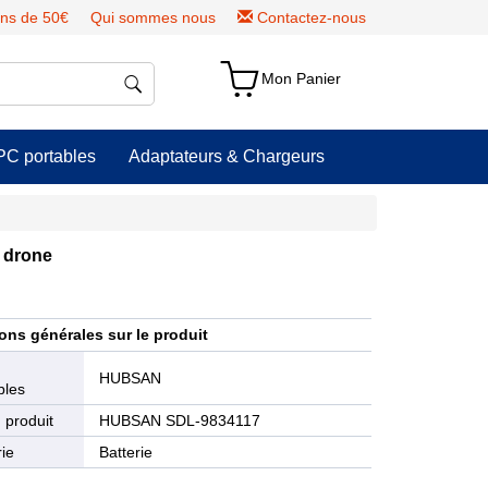
ns de 50€
Qui sommes nous
Contactez-nous
Mon Panier
PC portables
Adaptateurs & Chargeurs
 drone
ons générales sur le produit
e
HUBSAN
bles
 produit
HUBSAN SDL-9834117
ie
Batterie