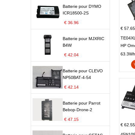
Batterie pour DYMO
ICR18500-2S
€ 36.96
€ 57.65
TE04XL
Batterie pour MJXRIC
B4W
HP Om
Omen 15
63.3Wh |
€ 42.04
Series
Batterie pour CLEVO
NP50BAT-4-54
€ 42.14
Batterie pour Parrot
Bebop-Drone-2
€ 47.15
€ 62.55
45N109