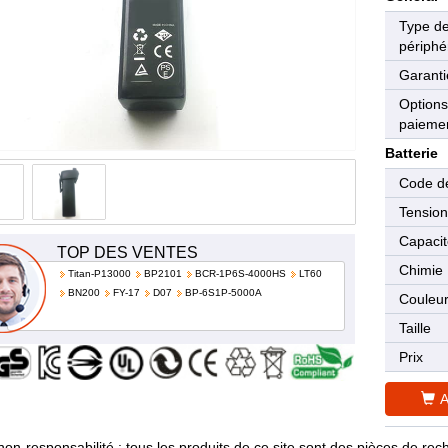
Type d
périphé
Garanti
Options
paieme
Batterie
Code de
Tensio
Capaci
TOP DES VENTES
Chimie
Titan-P13000
BP2101
BCR-1P6S-4000HS
LT60
BN200
FY-17
D07
BP-6S1P-5000A
Couleu
Taille
Prix
A
non-responsabilité : tous les produits de ce site sont des pièces de 