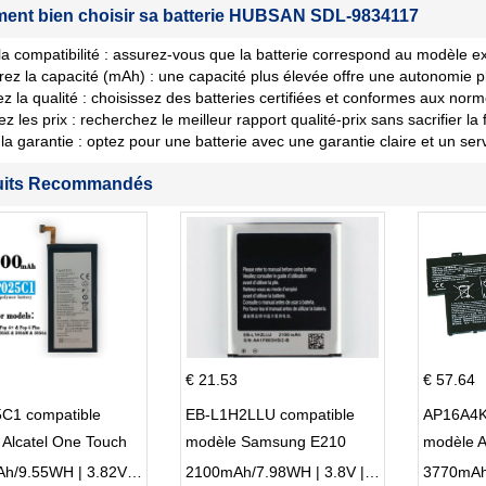
nt bien choisir sa batterie HUBSAN SDL-9834117
 la compatibilité : assurez-vous que la batterie correspond au modèle ex
ez la capacité (mAh) : une capacité plus élevée offre une autonomie p
iez la qualité : choisissez des batteries certifiées et conformes aux norm
les prix : recherchez le meilleur rapport qualité-prix sans sacrifier la fi
la garantie : optez pour une batterie avec une garantie claire et un ser
uits Recommandés
€ 21.53
€ 57.64
C1 compatible
EB-L1H2LLU compatible
AP16A4K
Alcatel One Touch
modèle Samsung E210
modèle 
Plus OT-5056D
E210K i939
AO1-132
2500mAh/9.55WH | 3.82V | Li-ion ...
2100mAh/7.98WH | 3.8V | Li-ion ...