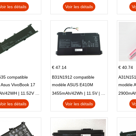
Voir les détails
Voir les détails
Vo
€ 47.14
€ 40.74
35 compatible
B31N1912 compatible
A31N151
 Asus VivoBook 17
modèle ASUS E410M
modèle 
C X705UA X705UV
E410MA L410MA
X540LA-
3653mAh/42WH | 11.52V | Li-ion ...
3455mAh/42Wh | 11.5V | Li-ion ...
N X705UD
X540S
Voir les détails
Voir les détails
Vo