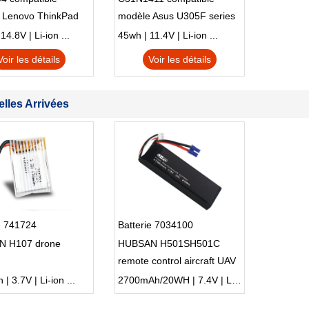
 Lenovo ThinkPad
modèle Asus U305F series
230u Twist
4.8V | Li-ion ...
45wh | 11.4V | Li-ion ...
Voir les détails
Voir les détails
lles Arrivées
e 741724
Batterie 7034100
 H107 drone
HUBSAN H501SH501C
remote control aircraft UAV
model aircraft
 3.7V | Li-ion ...
2700mAh/20WH | 7.4V | Li-ion ...