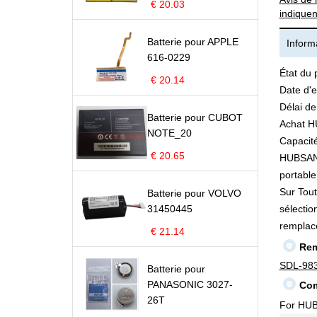
€ 20.03
indiquen
Batterie pour APPLE
Informa
616-0229
État du 
€ 20.14
Date d'e
Délai de
Batterie pour CUBOT
Achat H
NOTE_20
Capacité
€ 20.65
HUBSAN S
portable 
Sur Tout
Batterie pour VOLVO
31450445
sélectio
remplac
€ 21.14
Rem
SDL-98
Batterie pour
PANASONIC 3027-
Com
26T
For HUB