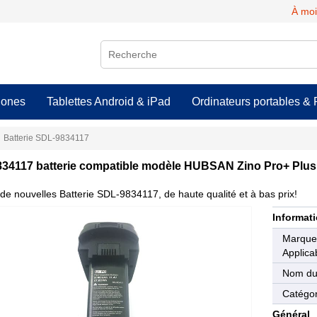
À moi
hones
Tablettes Android & iPad
Ordinateurs portables & 
Batterie SDL-9834117
34117 batterie compatible modèle HUBSAN Zino Pro+ Plus
de nouvelles Batterie SDL-9834117, de haute qualité et à bas prix!
Informati
Marqu
Applica
Nom du
Catégor
Général