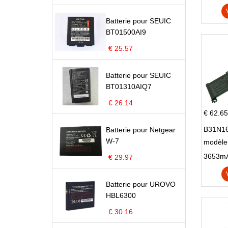
Batterie pour SEUIC
BT01500AI9
€ 25.57
Batterie pour SEUIC
BT01310AIQ7
€ 26.14
€ 62.65
B31N16
Batterie pour Netgear
W-7
modèle
X705N
€ 29.97
X705U
Batterie pour UROVO
HBL6300
€ 30.16