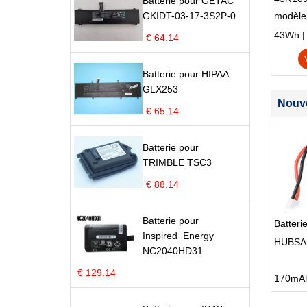
Batterie pour GETAC
GKIDT-03-17-3S2P-0
modèle
Edge S
43Wh | 1
€ 64.14
Batterie pour HIPAA
GLX253
Nouve
€ 65.14
Batterie pour
TRIMBLE TSC3
€ 88.14
Batterie pour
Batteri
Inspired_Energy
HUBSAN
NC2040HD31
€ 129.14
170mAh |