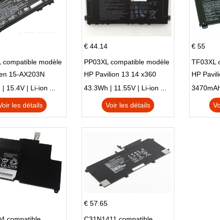
€ 44.14
€ 55
 compatible modèle
PP03XL compatible modèle
TF03XL 
en 15-AX203N
HP Pavilion 13 14 x360
HP Pavil
 Series Pavilion 15
L83388-AC1 L83388-421
 15.4V | Li-ion ...
43.3Wh | 11.55V | Li-ion ...
HSTNN-LB8S M01118-421
Voir les détails
Voir les détails
Vo
M01144-005 13-BB 14-DV
14-DK 15-EH HSTNN-DB9X
€ 57.65
4 compatible
C31N1411 compatible