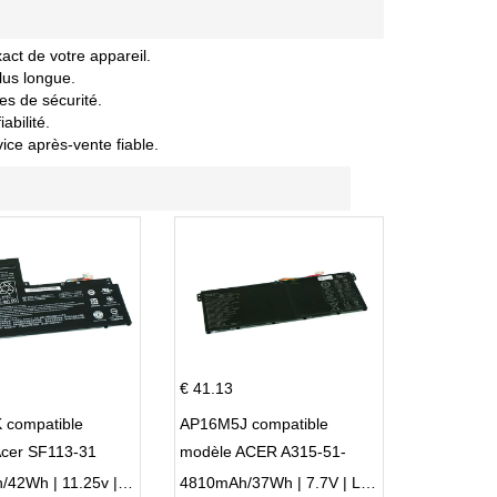
act de votre appareil.
lus longue.
es de sécurité.
abilité.
vice après-vente fiable.
€ 41.13
 compatible
AP16M5J compatible
Acer SF113-31
modèle ACER A315-51-
 NE132
51SL N17Q1 SERIES
3770mAh/42Wh | 11.25v | Li-ion ...
4810mAh/37Wh | 7.7V | Li-ion ...