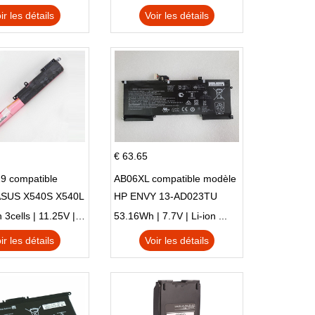
ir les détails
Voir les détails
€ 63.65
9 compatible
AB06XL compatible modèle
ASUS X540S X540L
HP ENVY 13-AD023TU
SI302 X540SA
HSTNN-DB8C 921438-855
2900mAh 3cells | 11.25V | Li-ion ...
53.16Wh | 7.7V | Li-ion ...
TPN-I128
ir les détails
Voir les détails