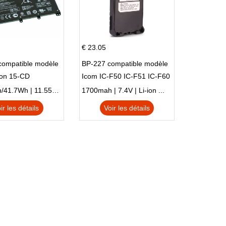
€ 23.05
compatible modèle
BP-227 compatible modèle
ion 15-CD
Icom IC-F50 IC-F51 IC-F60
IC-F61 IC-M87
3470mAh/41.7Wh | 11.55V | Li-ion ...
1700mah | 7.4V | Li-ion ...
ir les détails
Voir les détails