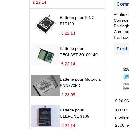
€ 22.14
Comme
Vérifiez
Batterie pour RING
Considér
B15169
Privilég
Comparez 
€ 22.14
Évaluez 
Batterie pour
Prod
TECLAST 30100140
€ 22.14
Batterie pour Motorola
SNN5705D
€ 23.05
€ 20.03
Batterie pour
TLP025
ULEFONE 3105
modèle 
Pop 4 
€ 24.14