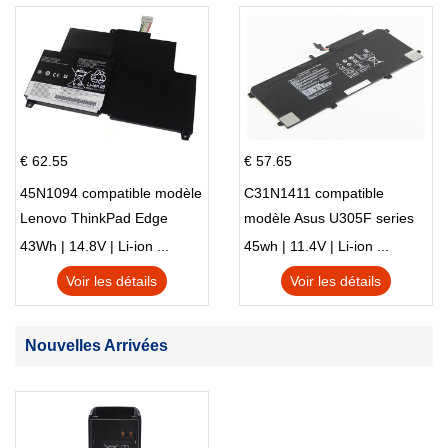
€ 62.55
€ 57.65
45N1094 compatible modèle
C31N1411 compatible
Lenovo ThinkPad Edge
modèle Asus U305F series
S230u Twist
43Wh | 14.8V | Li-ion ...
45wh | 11.4V | Li-ion ...
Voir les détails
Voir les détails
Nouvelles Arrivées