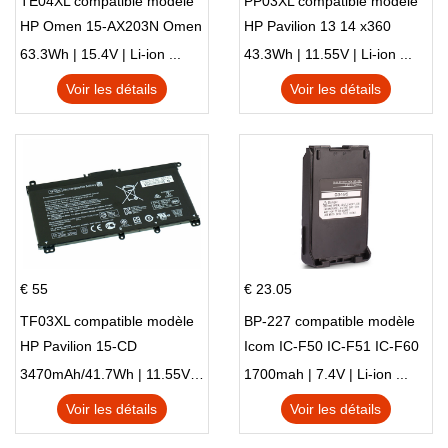
TE04XL compatible modèle
PP03XL compatible modèle
HP Omen 15-AX203N Omen
HP Pavilion 13 14 x360
15 Series Pavilion 15 Series
L83388-AC1 L83388-421
63.3Wh | 15.4V | Li-ion ...
43.3Wh | 11.55V | Li-ion ...
HSTNN-LB8S M01118-421
Voir les détails
Voir les détails
M01144-005 13-BB 14-DV
14-DK 15-EH HSTNN-DB9X
€ 55
€ 23.05
TF03XL compatible modèle
BP-227 compatible modèle
HP Pavilion 15-CD
Icom IC-F50 IC-F51 IC-F60
IC-F61 IC-M87
3470mAh/41.7Wh | 11.55V | Li-ion ...
1700mah | 7.4V | Li-ion ...
Voir les détails
Voir les détails