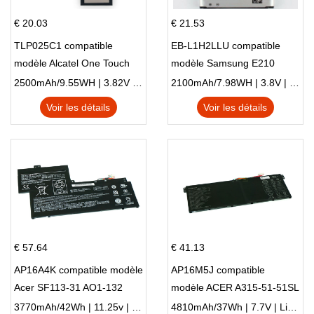
€ 20.03
€ 21.53
TLP025C1 compatible
EB-L1H2LLU compatible
modèle Alcatel One Touch
modèle Samsung E210
Pop 4 Plus OT-5056D
E210K i939
2500mAh/9.55WH | 3.82V | Li-ion ...
2100mAh/7.98WH | 3.8V | Li-ion ...
Voir les détails
Voir les détails
€ 57.64
€ 41.13
AP16A4K compatible modèle
AP16M5J compatible
Acer SF113-31 AO1-132
modèle ACER A315-51-51SL
NE132
N17Q1 SERIES
3770mAh/42Wh | 11.25v | Li-ion ...
4810mAh/37Wh | 7.7V | Li-ion ...