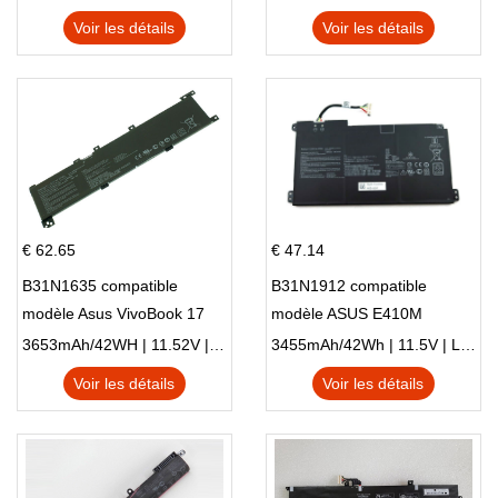
Voir les détails
Voir les détails
€ 62.65
€ 47.14
B31N1635 compatible
B31N1912 compatible
modèle Asus VivoBook 17
modèle ASUS E410M
X705NC X705UA X705UV
E410MA L410MA
3653mAh/42WH | 11.52V | Li-ion ...
3455mAh/42Wh | 11.5V | Li-ion ...
X705UN X705UD
Voir les détails
Voir les détails