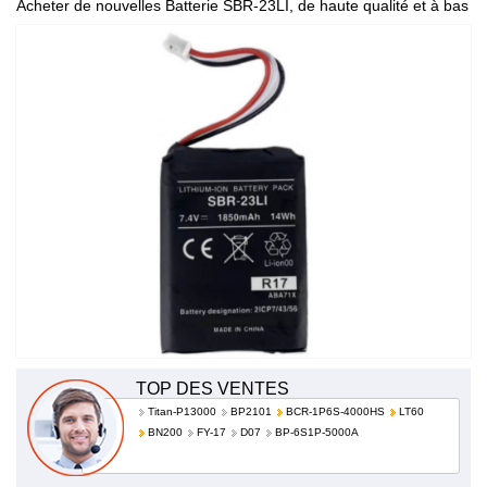
Acheter de nouvelles Batterie SBR-23LI, de haute qualité et à bas
prix!
TOP DES VENTES
Titan-P13000
BP2101
BCR-1P6S-4000HS
LT60
BN200
FY-17
D07
BP-6S1P-5000A