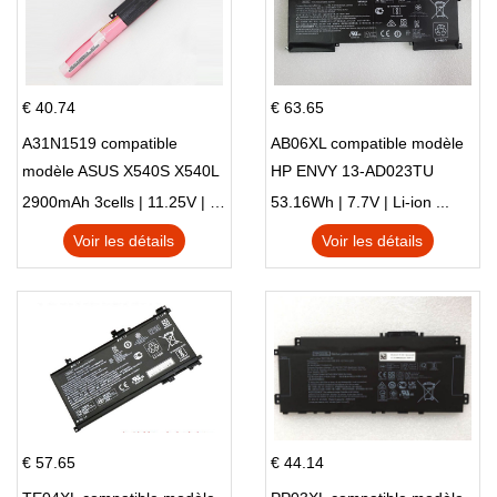
€ 40.74
€ 63.65
A31N1519 compatible
AB06XL compatible modèle
modèle ASUS X540S X540L
HP ENVY 13-AD023TU
X540LA-SI302 X540SA
HSTNN-DB8C 921438-855
2900mAh 3cells | 11.25V | Li-ion ...
53.16Wh | 7.7V | Li-ion ...
X540S
TPN-I128
Voir les détails
Voir les détails
€ 57.65
€ 44.14