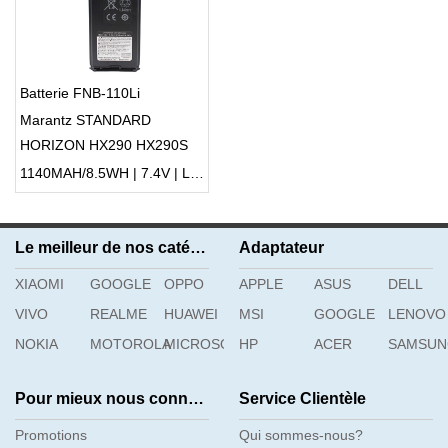
Batterie FNB-110Li
Marantz STANDARD
HORIZON HX290 HX290S
1140MAH/8.5WH | 7.4V | Li-ion ...
Le meilleur de nos catégories
Adaptateur
XIAOMI
GOOGLE
OPPO
APPLE
ASUS
DELL
VIVO
REALME
HUAWEI
MSI
GOOGLE
LENOVO
NOKIA
MOTOROLA
MICROSOFT
HP
ACER
SAMSU
Pour mieux nous connaître
Service Clientèle
Promotions
Qui sommes-nous?