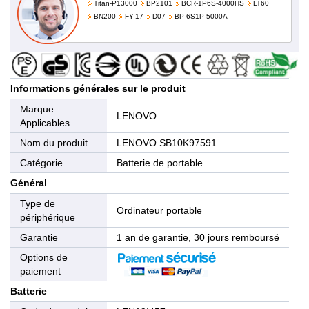
Titan-P13000
BP2101
BCR-1P6S-4000HS
LT60
BN200
FY-17
D07
BP-6S1P-5000A
Informations générales sur le produit
Marque
LENOVO
Applicables
Nom du produit
LENOVO SB10K97591
Catégorie
Batterie de portable
Général
Type de
Ordinateur portable
périphérique
Garantie
1 an de garantie, 30 jours remboursé
Options de
paiement
Batterie