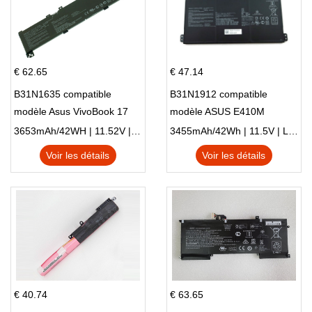
€ 62.65
€ 47.14
B31N1635 compatible
B31N1912 compatible
modèle Asus VivoBook 17
modèle ASUS E410M
X705NC X705UA X705UV
E410MA L410MA
3653mAh/42WH | 11.52V | Li-ion ...
3455mAh/42Wh | 11.5V | Li-ion ...
X705UN X705UD
Voir les détails
Voir les détails
€ 40.74
€ 63.65