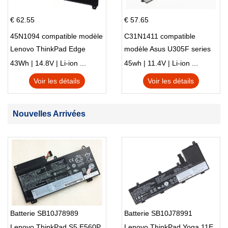
€ 62.55
€ 57.65
45N1094 compatible modèle
C31N1411 compatible
Lenovo ThinkPad Edge
modèle Asus U305F series
S230u Twist
43Wh | 14.8V | Li-ion ...
45wh | 11.4V | Li-ion ...
Voir les détails
Voir les détails
Nouvelles Arrivées
Batterie SB10J78989
Batterie SB10J78991
Lenovo ThinkPad S5 E560P
Lenovo ThinkPad Yoga 11E