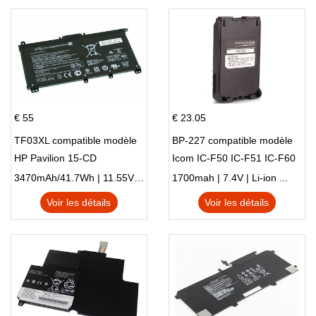
14-DK 15-EH HSTNN-DB9X
€ 55
€ 23.05
TF03XL compatible modèle
BP-227 compatible modèle
HP Pavilion 15-CD
Icom IC-F50 IC-F51 IC-F60
IC-F61 IC-M87
3470mAh/41.7Wh | 11.55V | Li-ion ...
1700mah | 7.4V | Li-ion ...
Voir les détails
Voir les détails