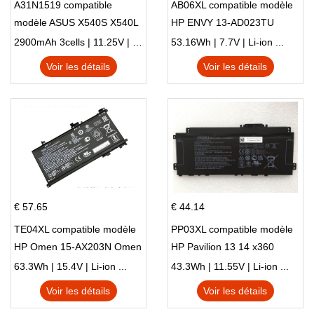
A31N1519 compatible
AB06XL compatible modèle
modèle ASUS X540S X540L
HP ENVY 13-AD023TU
X540LA-SI302 X540SA
HSTNN-DB8C 921438-855
2900mAh 3cells | 11.25V | Li-ion ...
53.16Wh | 7.7V | Li-ion ...
X540S
TPN-I128
Voir les détails
Voir les détails
€ 57.65
€ 44.14
TE04XL compatible modèle
PP03XL compatible modèle
HP Omen 15-AX203N Omen
HP Pavilion 13 14 x360
15 Series Pavilion 15 Series
L83388-AC1 L83388-421
63.3Wh | 15.4V | Li-ion ...
43.3Wh | 11.55V | Li-ion ...
HSTNN-LB8S M01118-421
Voir les détails
Voir les détails
M01144-005 13-BB 14-DV