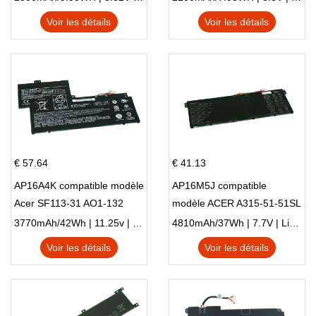
Voir les détails
Voir les détails
€ 57.64
€ 41.13
AP16A4K compatible modèle
AP16M5J compatible
Acer SF113-31 AO1-132
modèle ACER A315-51-51SL
NE132
N17Q1 SERIES
3770mAh/42Wh | 11.25v | Li-ion ...
4810mAh/37Wh | 7.7V | Li-ion ...
Voir les détails
Voir les détails