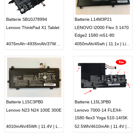
Batterie SB10J78994
Batterie L14M3P21
Lenovo ThinkPad X1 Tablet
LENOVO I2000 Flex 3 1470
Edge2 1580 m51-80
4076mAh~4935mAh/37Wh | 7.64V/7.5V | Li-ion ...
4050mAh/45wh | 11.1v | Li-ion ...
Batterie L15C3PB0
Batterie L15L3PB0
Lenovo N23 N24 100E 300E
Lenovo 7000-14 FLEX4-
1580 flex3 Yoga 510-14ISK
4010mAh/45Wh | 11.4V | Li-ion ...
52.5Wh/4610mAh | 11.4V | Li-ion ...