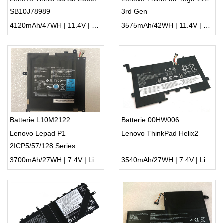
SB10J78989
3rd Gen
4120mAh/47WH | 11.4V | Li-ion ...
3575mAh/42WH | 11.4V | Li-ion ...
Batterie L10M2122
Batterie 00HW006
Lenovo Lepad P1
Lenovo ThinkPad Helix2
2ICP5/57/128 Series
3700mAh/27WH | 7.4V | Li-ion ...
3540mAh/27WH | 7.4V | Li-ion ...