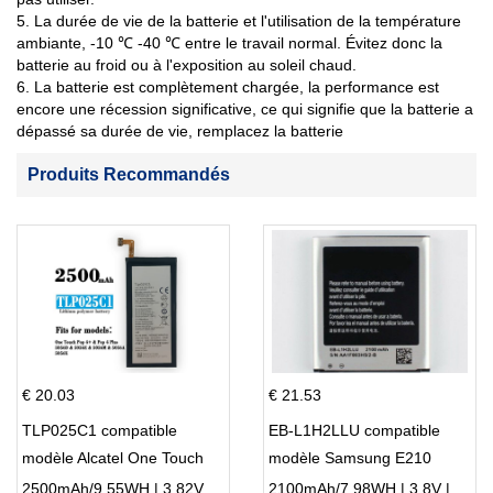
5. La durée de vie de la batterie et l'utilisation de la température
ambiante, -10 ℃ -40 ℃ entre le travail normal. Évitez donc la
batterie au froid ou à l'exposition au soleil chaud.
6. La batterie est complètement chargée, la performance est
encore une récession significative, ce qui signifie que la batterie a
dépassé sa durée de vie, remplacez la batterie
Produits Recommandés
€ 20.03
€ 21.53
TLP025C1 compatible
EB-L1H2LLU compatible
modèle Alcatel One Touch
modèle Samsung E210
Pop 4 Plus OT-5056D
E210K i939
2500mAh/9.55WH | 3.82V | Li-ion ...
2100mAh/7.98WH | 3.8V | Li-ion ...