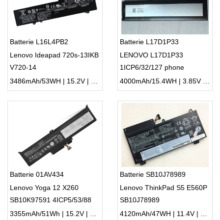
Batterie L16L4PB2
Batterie L17D1P33
Lenovo Ideapad 720s-13IKB
LENOVO L17D1P33
V720-14
1ICP6/32/127 phone
3486mAh/53WH | 15.2V | Li-ion ...
4000mAh/15.4WH | 3.85V | Li-ion ...
Batterie 01AV434
Batterie SB10J78989
Lenovo Yoga 12 X260
Lenovo ThinkPad S5 E560P
SB10K97591 4ICP5/53/88
SB10J78989
X380
3355mAh/51Wh | 15.2V | Li-ion ...
4120mAh/47WH | 11.4V | Li-ion ...