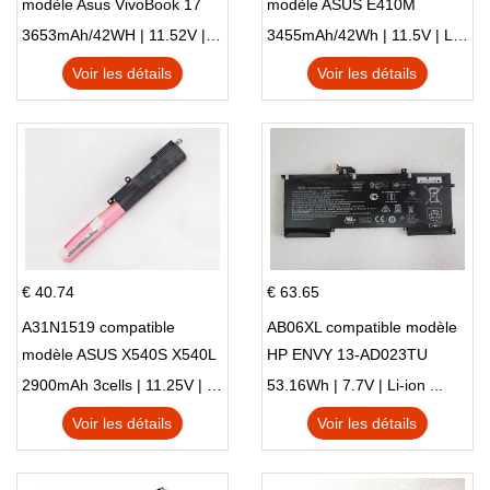
modèle Asus VivoBook 17
modèle ASUS E410M
X705NC X705UA X705UV
E410MA L410MA
3653mAh/42WH | 11.52V | Li-ion ...
3455mAh/42Wh | 11.5V | Li-ion ...
X705UN X705UD
Voir les détails
Voir les détails
€ 40.74
€ 63.65
A31N1519 compatible
AB06XL compatible modèle
modèle ASUS X540S X540L
HP ENVY 13-AD023TU
X540LA-SI302 X540SA
HSTNN-DB8C 921438-855
2900mAh 3cells | 11.25V | Li-ion ...
53.16Wh | 7.7V | Li-ion ...
X540S
TPN-I128
Voir les détails
Voir les détails