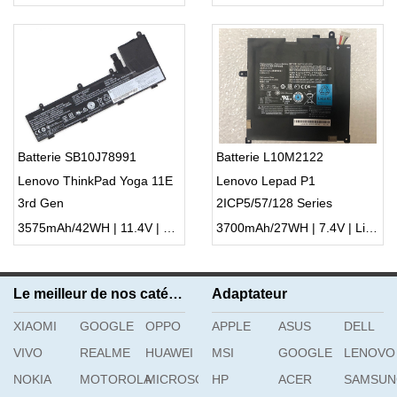
Batterie SB10J78991
Batterie L10M2122
Lenovo ThinkPad Yoga 11E
Lenovo Lepad P1
3rd Gen
2ICP5/57/128 Series
3575mAh/42WH | 11.4V | Li-ion ...
3700mAh/27WH | 7.4V | Li-ion ...
Le meilleur de nos catégories
Adaptateur
XIAOMI
GOOGLE
OPPO
APPLE
ASUS
DELL
VIVO
REALME
HUAWEI
MSI
GOOGLE
LENOVO
NOKIA
MOTOROLA
MICROSOFT
HP
ACER
SAMSU