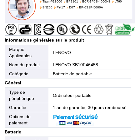
Titan-P13000
BP2101
BCR-1P6S-4000HS
LT60
BN200
FY-17
D07
BP-6S1P-5000A
Informations générales sur le produit
Marque
LENOVO
Applicables
Nom du produit
LENOVO SB10F46458
Catégorie
Batterie de portable
Général
Type de
Ordinateur portable
périphérique
Garantie
1 an de garantie, 30 jours remboursé
Options de
paiement
Batterie