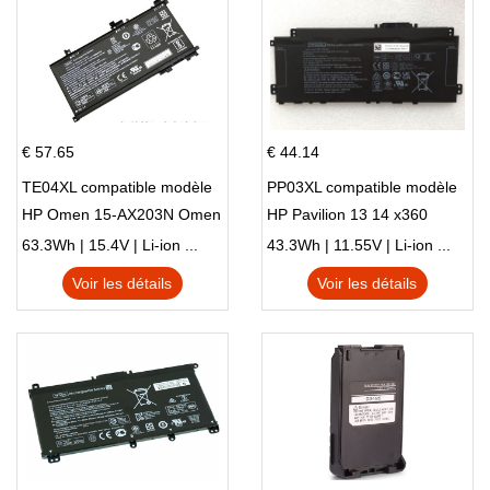
€ 57.65
€ 44.14
TE04XL compatible modèle
PP03XL compatible modèle
HP Omen 15-AX203N Omen
HP Pavilion 13 14 x360
15 Series Pavilion 15 Series
L83388-AC1 L83388-421
63.3Wh | 15.4V | Li-ion ...
43.3Wh | 11.55V | Li-ion ...
HSTNN-LB8S M01118-421
Voir les détails
Voir les détails
M01144-005 13-BB 14-DV
14-DK 15-EH HSTNN-DB9X