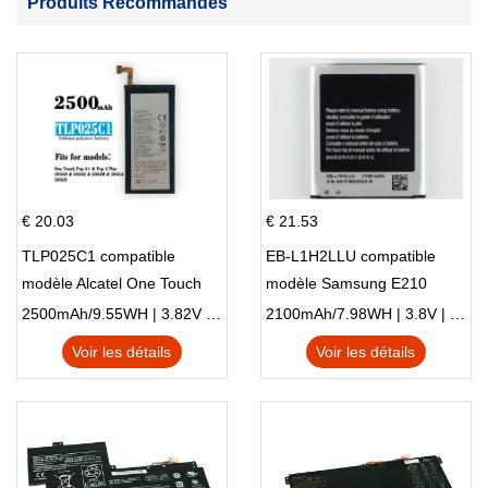
Produits Recommandés
€ 20.03
€ 21.53
TLP025C1 compatible
EB-L1H2LLU compatible
modèle Alcatel One Touch
modèle Samsung E210
Pop 4 Plus OT-5056D
E210K i939
2500mAh/9.55WH | 3.82V | Li-ion ...
2100mAh/7.98WH | 3.8V | Li-ion ...
Voir les détails
Voir les détails