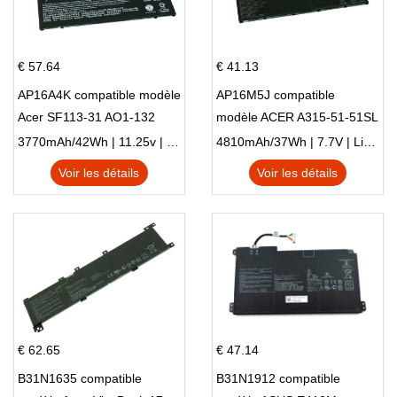
€ 57.64
€ 41.13
AP16A4K compatible modèle
AP16M5J compatible
Acer SF113-31 AO1-132
modèle ACER A315-51-51SL
NE132
N17Q1 SERIES
3770mAh/42Wh | 11.25v | Li-ion ...
4810mAh/37Wh | 7.7V | Li-ion ...
Voir les détails
Voir les détails
€ 62.65
€ 47.14
B31N1635 compatible
B31N1912 compatible