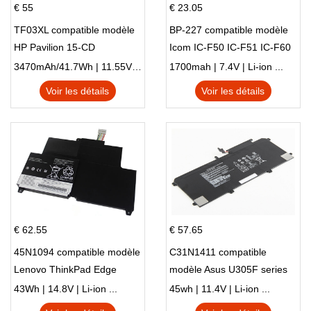
€ 55
€ 23.05
TF03XL compatible modèle
BP-227 compatible modèle
HP Pavilion 15-CD
Icom IC-F50 IC-F51 IC-F60
IC-F61 IC-M87
3470mAh/41.7Wh | 11.55V | Li-ion ...
1700mah | 7.4V | Li-ion ...
Voir les détails
Voir les détails
€ 62.55
€ 57.65
45N1094 compatible modèle
C31N1411 compatible
Lenovo ThinkPad Edge
modèle Asus U305F series
S230u Twist
43Wh | 14.8V | Li-ion ...
45wh | 11.4V | Li-ion ...