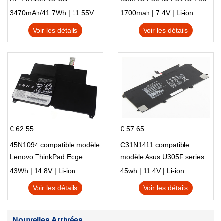
IC-F61 IC-M87
3470mAh/41.7Wh | 11.55V | Li-ion ...
1700mah | 7.4V | Li-ion ...
Voir les détails
Voir les détails
€ 62.55
€ 57.65
45N1094 compatible modèle
C31N1411 compatible
Lenovo ThinkPad Edge
modèle Asus U305F series
S230u Twist
43Wh | 14.8V | Li-ion ...
45wh | 11.4V | Li-ion ...
Voir les détails
Voir les détails
Nouvelles Arrivées