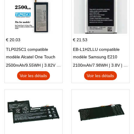
€ 20.03
€ 21.53
TLP025C1 compatible
EB-L1H2LLU compatible
modèle Alcatel One Touch
modèle Samsung E210
Pop 4 Plus OT-5056D
E210K i939
2500mAh/9.55WH | 3.82V | Li-ion ...
2100mAh/7.98WH | 3.8V | Li-ion ...
Voir les détails
Voir les détails