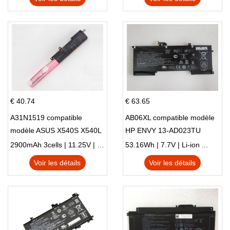
€ 40.74
€ 63.65
A31N1519 compatible
AB06XL compatible modèle
modèle ASUS X540S X540L
HP ENVY 13-AD023TU
X540LA-SI302 X540SA
HSTNN-DB8C 921438-855
2900mAh 3cells | 11.25V | Li-ion ...
53.16Wh | 7.7V | Li-ion ...
X540S
TPN-I128
Voir les détails
Voir les détails