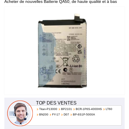
Acheter de nouvelles Batterie QA50, de haute qualité et à bas
prix!
TOP DES VENTES
Titan-P13000
BP2101
BCR-1P6S-4000HS
LT60
BN200
FY-17
D07
BP-6S1P-5000A