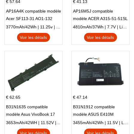
€ 57.64
€ 41.13
AP16A4K compatible modèle
AP16M5J compatible
Acer SF113-31 AO1-132
modèle ACER A315-51-51SL
NE132
N17Q1 SERIES
3770mAh/42Wh | 11.25v | Li-ion ...
4810mAh/37Wh | 7.7V | Li-ion ...
Voir les détails
Voir les détails
€ 62.65
€ 47.14
B31N1635 compatible
B31N1912 compatible
modèle Asus VivoBook 17
modèle ASUS E410M
X705NC X705UA X705UV
E410MA L410MA
3653mAh/42WH | 11.52V | Li-ion ...
3455mAh/42Wh | 11.5V | Li-ion ...
X705UN X705UD
Voir les détails
Voir les détails