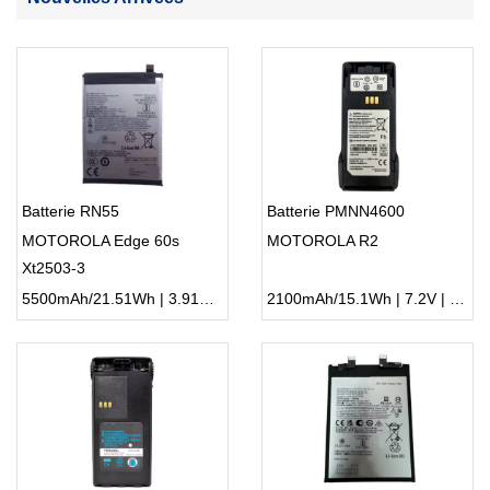
Batterie RN55
Batterie PMNN4600
MOTOROLA Edge 60s
MOTOROLA R2
Xt2503-3
5500mAh/21.51Wh | 3.91V | Li-ion ...
2100mAh/15.1Wh | 7.2V | Li-ion ...