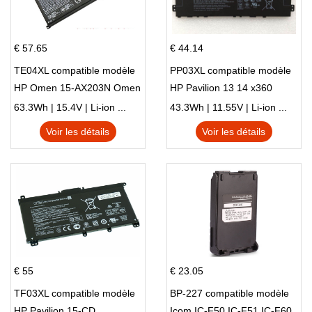
€ 57.65
€ 44.14
TE04XL compatible modèle
PP03XL compatible modèle
HP Omen 15-AX203N Omen
HP Pavilion 13 14 x360
15 Series Pavilion 15 Series
L83388-AC1 L83388-421
63.3Wh | 15.4V | Li-ion ...
43.3Wh | 11.55V | Li-ion ...
HSTNN-LB8S M01118-421
Voir les détails
Voir les détails
M01144-005 13-BB 14-DV
14-DK 15-EH HSTNN-DB9X
€ 55
€ 23.05
TF03XL compatible modèle
BP-227 compatible modèle
HP Pavilion 15-CD
Icom IC-F50 IC-F51 IC-F60