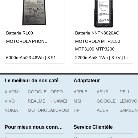
Batterie RL60
Batterie NNTN8020AC
MOTOROLA PHONE
MOTOROLA MTP3150
MTP3100 MTP3200
MTP3250
6000mAh/23.46Wh | 3.91V | Li-ion ...
2200mAh/8.1Wh | 3.7V | Li-ion ...
Le meilleur de nos catégories
Adaptateur
XIAOMI
GOOGLE
OPPO
APPLE
ASUS
DELL
VIVO
REALME
HUAWEI
MSI
GOOGLE
LENOVO
NOKIA
MOTOROLA
MICROSOFT
HP
ACER
SAMSU
Pour mieux nous connaître
Service Clientèle