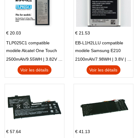
€ 20.03
€ 21.53
TLP025C1 compatible
EB-L1H2LLU compatible
modèle Alcatel One Touch
modèle Samsung E210
Pop 4 Plus OT-5056D
E210K i939
2500mAh/9.55WH | 3.82V | Li-ion ...
2100mAh/7.98WH | 3.8V | Li-ion ...
Voir les détails
Voir les détails
€ 57.64
€ 41.13