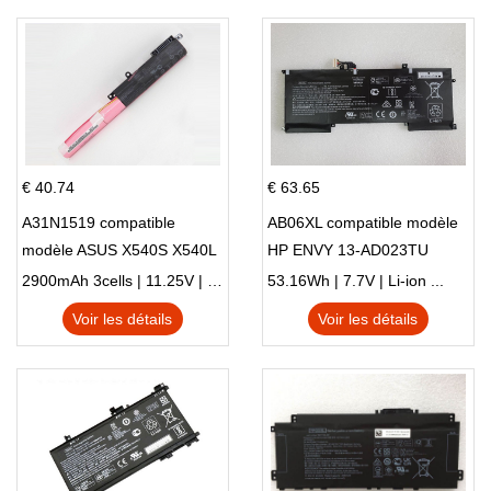
€ 40.74
€ 63.65
A31N1519 compatible
AB06XL compatible modèle
modèle ASUS X540S X540L
HP ENVY 13-AD023TU
X540LA-SI302 X540SA
HSTNN-DB8C 921438-855
2900mAh 3cells | 11.25V | Li-ion ...
53.16Wh | 7.7V | Li-ion ...
X540S
TPN-I128
Voir les détails
Voir les détails