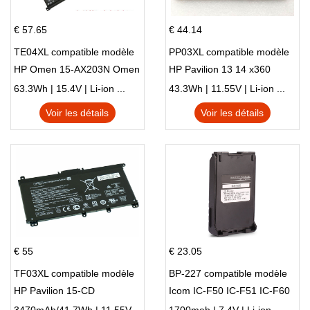
€ 57.65
€ 44.14
TE04XL compatible modèle
PP03XL compatible modèle
HP Omen 15-AX203N Omen
HP Pavilion 13 14 x360
15 Series Pavilion 15 Series
L83388-AC1 L83388-421
63.3Wh | 15.4V | Li-ion ...
43.3Wh | 11.55V | Li-ion ...
HSTNN-LB8S M01118-421
Voir les détails
Voir les détails
M01144-005 13-BB 14-DV
14-DK 15-EH HSTNN-DB9X
€ 55
€ 23.05
TF03XL compatible modèle
BP-227 compatible modèle
HP Pavilion 15-CD
Icom IC-F50 IC-F51 IC-F60
IC-F61 IC-M87