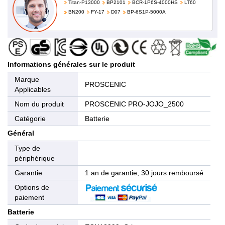
Titan-P13000
BP2101
BCR-1P6S-4000HS
LT60
BN200
FY-17
D07
BP-6S1P-5000A
Informations générales sur le produit
Marque
PROSCENIC
Applicables
Nom du produit
PROSCENIC PRO-JOJO_2500
Catégorie
Batterie
Général
Type de
périphérique
Garantie
1 an de garantie, 30 jours remboursé
Options de
paiement
Batterie