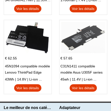
3470mAh/41.7Wh | 11.55V | Li-ion ...
1700mah | 7.4V | Li-ion ...
Voir les détails
Voir les détails
€ 62.55
€ 57.65
45N1094 compatible modèle
C31N1411 compatible
Lenovo ThinkPad Edge
modèle Asus U305F series
S230u Twist
43Wh | 14.8V | Li-ion ...
45wh | 11.4V | Li-ion ...
Voir les détails
Voir les détails
Le meilleur de nos catégories
Adaptateur