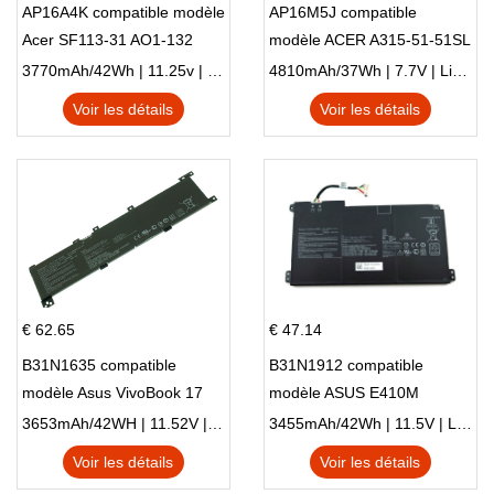
AP16A4K compatible modèle
AP16M5J compatible
Acer SF113-31 AO1-132
modèle ACER A315-51-51SL
NE132
N17Q1 SERIES
3770mAh/42Wh | 11.25v | Li-ion ...
4810mAh/37Wh | 7.7V | Li-ion ...
Voir les détails
Voir les détails
€ 62.65
€ 47.14
B31N1635 compatible
B31N1912 compatible
modèle Asus VivoBook 17
modèle ASUS E410M
X705NC X705UA X705UV
E410MA L410MA
3653mAh/42WH | 11.52V | Li-ion ...
3455mAh/42Wh | 11.5V | Li-ion ...
X705UN X705UD
Voir les détails
Voir les détails