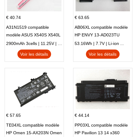
€ 40.74
€ 63.65
A31N1519 compatible
AB06XL compatible modèle
modèle ASUS X540S X540L
HP ENVY 13-AD023TU
X540LA-SI302 X540SA
HSTNN-DB8C 921438-855
2900mAh 3cells | 11.25V | Li-ion ...
53.16Wh | 7.7V | Li-ion ...
X540S
TPN-I128
Voir les détails
Voir les détails
€ 57.65
€ 44.14
TE04XL compatible modèle
PP03XL compatible modèle
HP Omen 15-AX203N Omen
HP Pavilion 13 14 x360