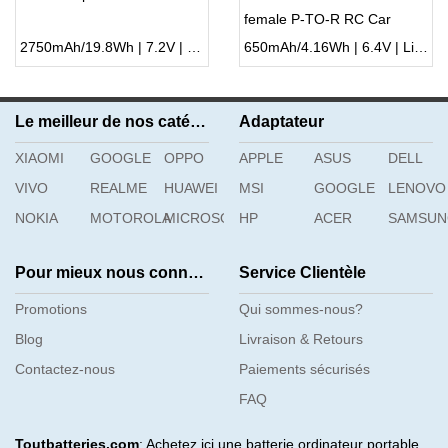
female P-TO-R RC Car
Speed Boat
2750mAh/19.8Wh | 7.2V | Li-ion ...
650mAh/4.16Wh | 6.4V | Li-ion ...
Le meilleur de nos catégories
Adaptateur
XIAOMI
GOOGLE
OPPO
APPLE
ASUS
DELL
VIVO
REALME
HUAWEI
MSI
GOOGLE
LENOVO
NOKIA
MOTOROLA
MICROSOFT
HP
ACER
SAMSU
Pour mieux nous connaître
Service Clientèle
Promotions
Qui sommes-nous?
Blog
Livraison & Retours
Contactez-nous
Paiements sécurisés
FAQ
Toutbatteries.com
: Achetez ici une batterie ordinateur portable