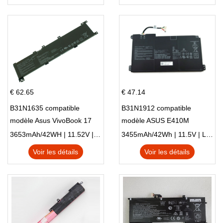
€ 62.65
€ 47.14
B31N1635 compatible
B31N1912 compatible
modèle Asus VivoBook 17
modèle ASUS E410M
X705NC X705UA X705UV
E410MA L410MA
3653mAh/42WH | 11.52V | Li-ion ...
3455mAh/42Wh | 11.5V | Li-ion ...
X705UN X705UD
Voir les détails
Voir les détails