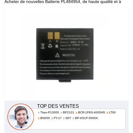
Acheter de nouvelles Batterie PL484954, de haute qualité et à
bas prix!
TOP DES VENTES
Titan-P13000
BP2101
BCR-1P6S-4000HS
LT60
BN200
FY-17
D07
BP-6S1P-5000A