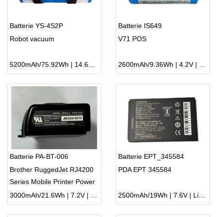
Batterie YS-4S2P
Batterie IS649
Robot vacuum
V71 POS
5200mAh/75.92Wh | 14.6V | Li-ion ...
2600mAh/9.36Wh | 4.2V | Li-ion ...
Batterie PA-BT-006
Batterie EPT_345584
Brother RuggedJet RJ4200
PDA EPT 345584
Series Mobile Printer Power
3000mAh/21.6Wh | 7.2V | Li-ion ...
2500mAh/19Wh | 7.6V | Li-ion ...