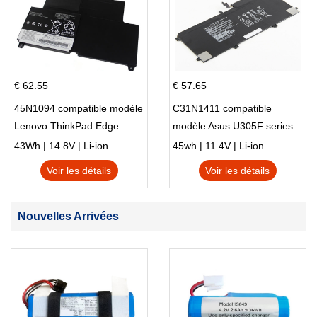
€ 62.55
€ 57.65
45N1094 compatible modèle
C31N1411 compatible
Lenovo ThinkPad Edge
modèle Asus U305F series
S230u Twist
43Wh | 14.8V | Li-ion ...
45wh | 11.4V | Li-ion ...
Voir les détails
Voir les détails
Nouvelles Arrivées