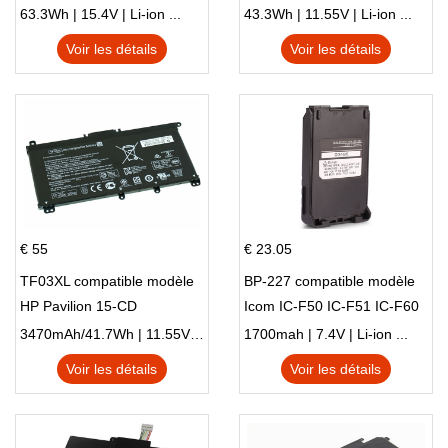
15 Series Pavilion 15 Series
L83388-AC1 L83388-421
63.3Wh | 15.4V | Li-ion ...
43.3Wh | 11.55V | Li-ion ...
HSTNN-LB8S M01118-421
Voir les détails
Voir les détails
M01144-005 13-BB 14-DV
14-DK 15-EH HSTNN-DB9X
€ 55
€ 23.05
TF03XL compatible modèle
BP-227 compatible modèle
HP Pavilion 15-CD
Icom IC-F50 IC-F51 IC-F60
IC-F61 IC-M87
3470mAh/41.7Wh | 11.55V | Li-ion ...
1700mah | 7.4V | Li-ion ...
Voir les détails
Voir les détails