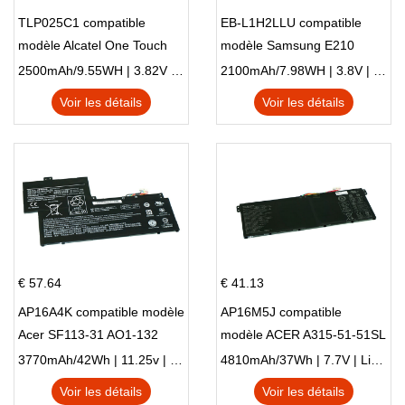
TLP025C1 compatible
EB-L1H2LLU compatible
modèle Alcatel One Touch
modèle Samsung E210
Pop 4 Plus OT-5056D
E210K i939
2500mAh/9.55WH | 3.82V | Li-ion ...
2100mAh/7.98WH | 3.8V | Li-ion ...
Voir les détails
Voir les détails
€ 57.64
€ 41.13
AP16A4K compatible modèle
AP16M5J compatible
Acer SF113-31 AO1-132
modèle ACER A315-51-51SL
NE132
N17Q1 SERIES
3770mAh/42Wh | 11.25v | Li-ion ...
4810mAh/37Wh | 7.7V | Li-ion ...
Voir les détails
Voir les détails