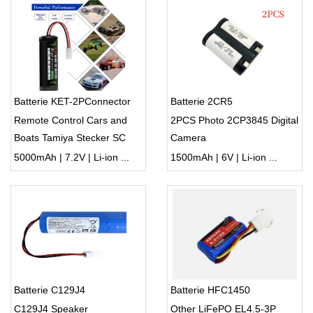
Batterie KET-2PConnector
Batterie 2CR5
Remote Control Cars and
2PCS Photo 2CP3845 Digital
Boats Tamiya Stecker SC
Camera
battery
5000mAh | 7.2V | Li-ion ...
1500mAh | 6V | Li-ion ...
Batterie C129J4
Batterie HFC1450
C129J4 Speaker
Other LiFePO EL4.5-3P