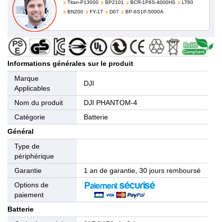
Titan-P13000
BP2101
BCR-1P6S-4000HS
LT60
BN200
FY-17
D07
BP-6S1P-5000A
Informations générales sur le produit
Marque
DJI
Applicables
Nom du produit
DJI PHANTOM-4
Catégorie
Batterie
Général
Type de
périphérique
Garantie
1 an de garantie, 30 jours remboursé
Options de
paiement
Batterie