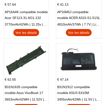
€ 57.64
€ 41.13
AP16A4K compatible modèle
AP16M5J compatible
Acer SF113-31 AO1-132
modèle ACER A315-51-51SL
NE132
N17Q1 SERIES
3770mAh/42Wh | 11.25v | Li-ion ...
4810mAh/37Wh | 7.7V | Li-ion ...
Voir les détails
Voir les détails
€ 62.65
€ 47.14
B31N1635 compatible
B31N1912 compatible
modèle Asus VivoBook 17
modèle ASUS E410M
X705NC X705UA X705UV
E410MA L410MA
3653mAh/42WH | 11.52V | Li-ion ...
3455mAh/42Wh | 11.5V | Li-ion ...
X705UN X705UD