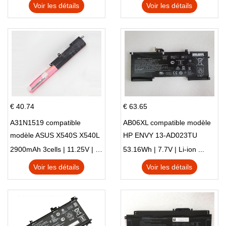
Voir les détails
Voir les détails
€ 40.74
€ 63.65
A31N1519 compatible
AB06XL compatible modèle
modèle ASUS X540S X540L
HP ENVY 13-AD023TU
X540LA-SI302 X540SA
HSTNN-DB8C 921438-855
2900mAh 3cells | 11.25V | Li-ion ...
53.16Wh | 7.7V | Li-ion ...
X540S
TPN-I128
Voir les détails
Voir les détails