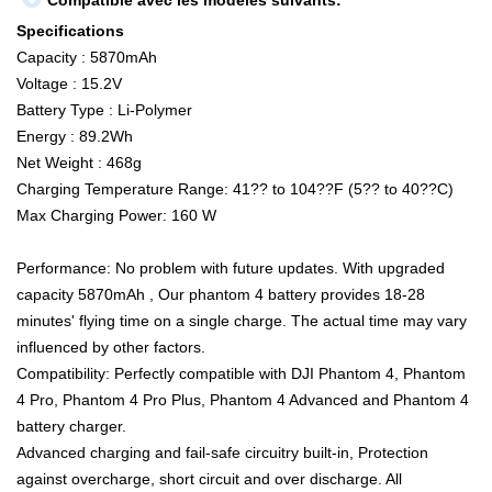
Compatible avec les modèles suivants:
Specifications
Capacity : 5870mAh
Voltage : 15.2V
Battery Type : Li-Polymer
Energy : 89.2Wh
Net Weight : 468g
Charging Temperature Range: 41?? to 104??F (5?? to 40??C)
Max Charging Power: 160 W
Performance: No problem with future updates. With upgraded
capacity 5870mAh , Our phantom 4 battery provides 18-28
minutes' flying time on a single charge. The actual time may vary
influenced by other factors.
Compatibility: Perfectly compatible with DJI Phantom 4, Phantom
4 Pro, Phantom 4 Pro Plus, Phantom 4 Advanced and Phantom 4
battery charger.
Advanced charging and fail-safe circuitry built-in, Protection
against overcharge, short circuit and over discharge. All