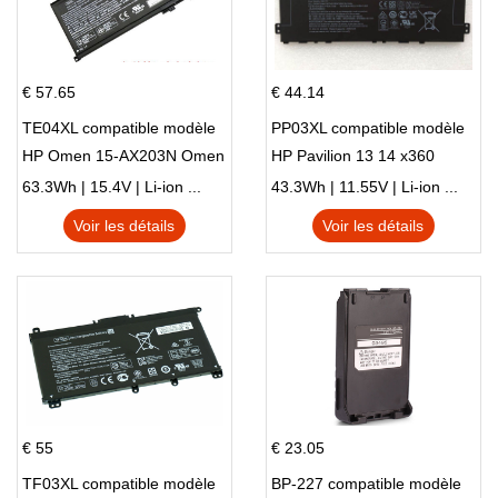
€ 57.65
€ 44.14
TE04XL compatible modèle
PP03XL compatible modèle
HP Omen 15-AX203N Omen
HP Pavilion 13 14 x360
15 Series Pavilion 15 Series
L83388-AC1 L83388-421
63.3Wh | 15.4V | Li-ion ...
43.3Wh | 11.55V | Li-ion ...
HSTNN-LB8S M01118-421
Voir les détails
Voir les détails
M01144-005 13-BB 14-DV
14-DK 15-EH HSTNN-DB9X
€ 55
€ 23.05
TF03XL compatible modèle
BP-227 compatible modèle