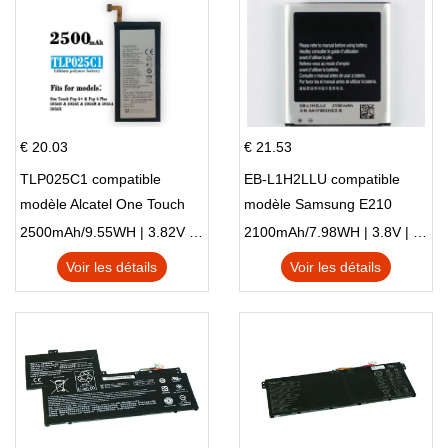
€ 20.03
€ 21.53
TLP025C1 compatible
EB-L1H2LLU compatible
modèle Alcatel One Touch
modèle Samsung E210
Pop 4 Plus OT-5056D
E210K i939
2500mAh/9.55WH | 3.82V | Li-ion ...
2100mAh/7.98WH | 3.8V | Li-ion ...
Voir les détails
Voir les détails