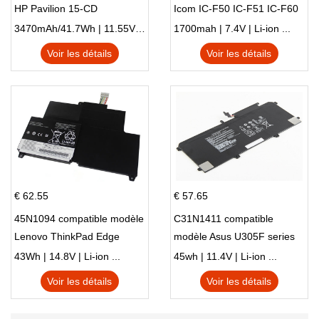
HP Pavilion 15-CD
Icom IC-F50 IC-F51 IC-F60
IC-F61 IC-M87
3470mAh/41.7Wh | 11.55V | Li-ion ...
1700mah | 7.4V | Li-ion ...
Voir les détails
Voir les détails
€ 62.55
€ 57.65
45N1094 compatible modèle
C31N1411 compatible
Lenovo ThinkPad Edge
modèle Asus U305F series
S230u Twist
43Wh | 14.8V | Li-ion ...
45wh | 11.4V | Li-ion ...
Voir les détails
Voir les détails