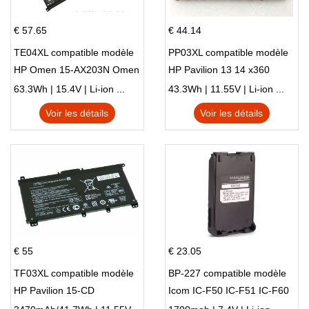
€ 57.65
€ 44.14
TE04XL compatible modèle
PP03XL compatible modèle
HP Omen 15-AX203N Omen
HP Pavilion 13 14 x360
15 Series Pavilion 15 Series
L83388-AC1 L83388-421
63.3Wh | 15.4V | Li-ion ...
43.3Wh | 11.55V | Li-ion ...
HSTNN-LB8S M01118-421
Voir les détails
Voir les détails
M01144-005 13-BB 14-DV
14-DK 15-EH HSTNN-DB9X
€ 55
€ 23.05
TF03XL compatible modèle
BP-227 compatible modèle
HP Pavilion 15-CD
Icom IC-F50 IC-F51 IC-F60
IC-F61 IC-M87