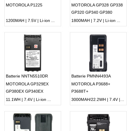
MOTOROLA P1225
MOTOROLA GP328 GP338
GP320 GP340 GP380
PTX760
1200MAH | 7.5V | Li-ion ...
1800MAH | 7.2V | Li-ion ...
Batterie NNTN5510DR
Batterie PMNN4493A
MOTOROLA GP329EX
MOTOROLA P3688+
GP380EX GP340EX
P3688T+
11.1WH | 7.4V | Li-ion ...
3000MAH/22.2WH | 7.4V | Li-ion ...