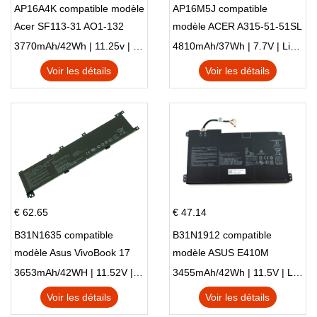
AP16A4K compatible modèle
AP16M5J compatible
Acer SF113-31 AO1-132
modèle ACER A315-51-51SL
NE132
N17Q1 SERIES
3770mAh/42Wh | 11.25v | Li-ion ...
4810mAh/37Wh | 7.7V | Li-ion ...
Voir les détails
Voir les détails
€ 62.65
€ 47.14
B31N1635 compatible
B31N1912 compatible
modèle Asus VivoBook 17
modèle ASUS E410M
X705NC X705UA X705UV
E410MA L410MA
3653mAh/42WH | 11.52V | Li-ion ...
3455mAh/42Wh | 11.5V | Li-ion ...
X705UN X705UD
Voir les détails
Voir les détails