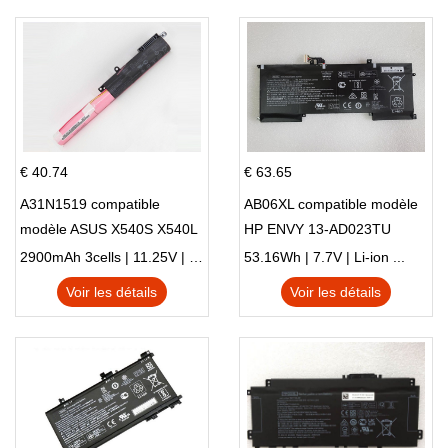
€ 40.74
€ 63.65
A31N1519 compatible
AB06XL compatible modèle
modèle ASUS X540S X540L
HP ENVY 13-AD023TU
X540LA-SI302 X540SA
HSTNN-DB8C 921438-855
2900mAh 3cells | 11.25V | Li-ion ...
53.16Wh | 7.7V | Li-ion ...
X540S
TPN-I128
Voir les détails
Voir les détails