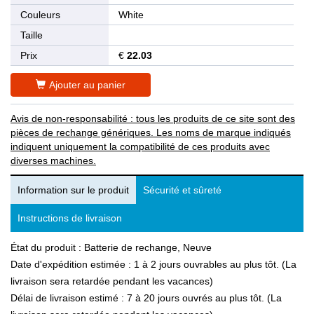
Couleurs
White
Taille
Prix
€
22.03
Ajouter au panier
Avis de non-responsabilité : tous les produits de ce site sont des
pièces de rechange génériques. Les noms de marque indiqués
indiquent uniquement la compatibilité de ces produits avec
diverses machines.
Information sur le produit
Sécurité et sûreté
Instructions de livraison
État du produit : Batterie de rechange, Neuve
Date d'expédition estimée : 1 à 2 jours ouvrables au plus tôt. (La
livraison sera retardée pendant les vacances)
Délai de livraison estimé : 7 à 20 jours ouvrés au plus tôt. (La