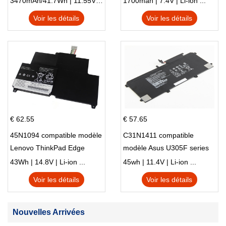
3470mAh/41.7Wh | 11.55V | Li-ion ...
1700mah | 7.4V | Li-ion ...
Voir les détails
Voir les détails
€ 62.55
€ 57.65
45N1094 compatible modèle
C31N1411 compatible
Lenovo ThinkPad Edge
modèle Asus U305F series
S230u Twist
43Wh | 14.8V | Li-ion ...
45wh | 11.4V | Li-ion ...
Voir les détails
Voir les détails
Nouvelles Arrivées