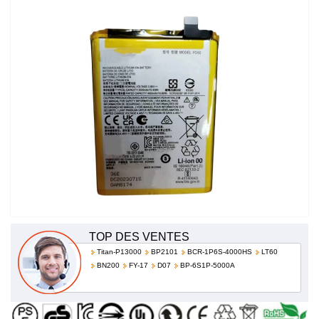
prix!
TOP DES VENTES
Titan-P13000
BP2101
BCR-1P6S-4000HS
LT60
BN200
FY-17
D07
BP-6S1P-5000A