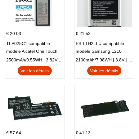
€ 20.03
€ 21.53
TLP025C1 compatible
EB-L1H2LLU compatible
modèle Alcatel One Touch
modèle Samsung E210
Pop 4 Plus OT-5056D
E210K i939
2500mAh/9.55WH | 3.82V | Li-ion ...
2100mAh/7.98WH | 3.8V | Li-ion ...
Voir les détails
Voir les détails
€ 57.64
€ 41.13