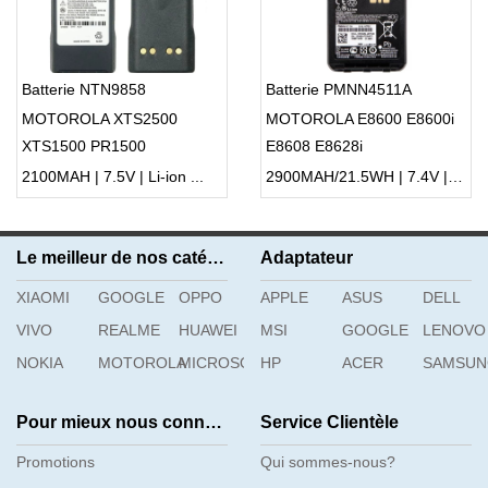
Batterie NTN9858
Batterie PMNN4511A
MOTOROLA XTS2500
MOTOROLA E8600 E8600i
XTS1500 PR1500
E8608 E8628i
2100MAH | 7.5V | Li-ion ...
2900MAH/21.5WH | 7.4V | Li-ion ...
Le meilleur de nos catégories
Adaptateur
XIAOMI
GOOGLE
OPPO
APPLE
ASUS
DELL
VIVO
REALME
HUAWEI
MSI
GOOGLE
LENOVO
NOKIA
MOTOROLA
MICROSOFT
HP
ACER
SAMSU
Pour mieux nous connaître
Service Clientèle
Promotions
Qui sommes-nous?