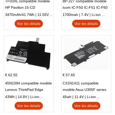
TF03XL compatible modèle
BP-227 compatible modèle
HP Pavilion 15-CD
Icom IC-F50 IC-F51 IC-F60
IC-F61 IC-M87
3470mAh/41.7Wh | 11.55V | Li-ion ...
1700mah | 7.4V | Li-ion ...
Voir les détails
Voir les détails
€ 62.55
€ 57.65
45N1094 compatible modèle
C31N1411 compatible
Lenovo ThinkPad Edge
modèle Asus U305F series
S230u Twist
43Wh | 14.8V | Li-ion ...
45wh | 11.4V | Li-ion ...
Voir les détails
Voir les détails