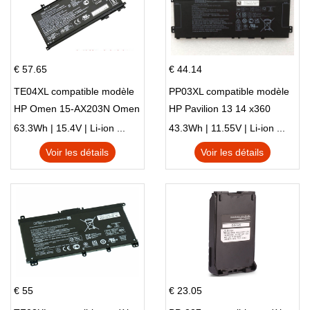
€ 57.65
€ 44.14
TE04XL compatible modèle
PP03XL compatible modèle
HP Omen 15-AX203N Omen
HP Pavilion 13 14 x360
15 Series Pavilion 15 Series
L83388-AC1 L83388-421
63.3Wh | 15.4V | Li-ion ...
43.3Wh | 11.55V | Li-ion ...
HSTNN-LB8S M01118-421
Voir les détails
Voir les détails
M01144-005 13-BB 14-DV
14-DK 15-EH HSTNN-DB9X
€ 55
€ 23.05