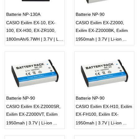
Batterie NP-130A
Batterie NP-90
CASIO Exilim EX-10, EX-
CASIO Exilim EX-Z2000,
100, EX-H30, EX-ZR100,
Exilim EX-Z2000BK, Exilim
EX-ZR200, EX-ZR300, EX-
EX-Z2000PK, Exilim EX-
1800mAh/6.7WH | 3.7V | Li-ion ...
1950mah | 3.7V | Li-ion ...
ZR400, EX-ZR5000
Z2000RD
Batterie NP-90
Batterie NP-90
CASIO Exilim EX-Z2000SR,
CASIO Exilim EX-H10, Exilim
Exilim EX-Z2000VT, Exilim
EX-FH100, Exilim EX-
EX-H15, Exilim EX-H20G
FH100BK, Exilim EX-H10BK,
1950mah | 3.7V | Li-ion ...
1950mah | 3.7V | Li-ion ...
Exilim EX-H15