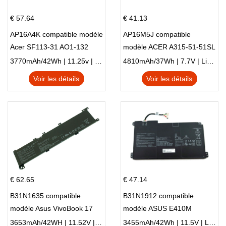
€ 57.64
€ 41.13
AP16A4K compatible modèle
AP16M5J compatible
Acer SF113-31 AO1-132
modèle ACER A315-51-51SL
NE132
N17Q1 SERIES
3770mAh/42Wh | 11.25v | Li-ion ...
4810mAh/37Wh | 7.7V | Li-ion ...
Voir les détails
Voir les détails
€ 62.65
€ 47.14
B31N1635 compatible
B31N1912 compatible
modèle Asus VivoBook 17
modèle ASUS E410M
X705NC X705UA X705UV
E410MA L410MA
3653mAh/42WH | 11.52V | Li-ion ...
3455mAh/42Wh | 11.5V | Li-ion ...