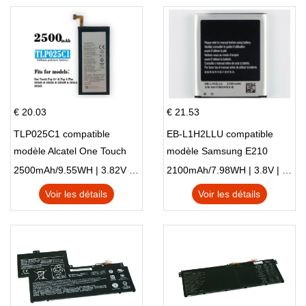
€ 20.03
€ 21.53
TLP025C1 compatible
EB-L1H2LLU compatible
modèle Alcatel One Touch
modèle Samsung E210
Pop 4 Plus OT-5056D
E210K i939
2500mAh/9.55WH | 3.82V | Li-ion ...
2100mAh/7.98WH | 3.8V | Li-ion ...
Voir les détails
Voir les détails