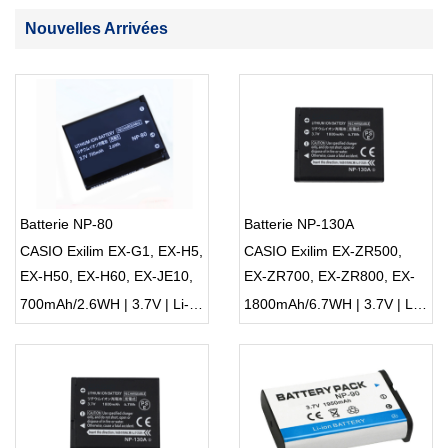
Nouvelles Arrivées
Batterie NP-80
Batterie NP-130A
CASIO Exilim EX-G1, EX-H5,
CASIO Exilim EX-ZR500,
EX-H50, EX-H60, EX-JE10,
EX-ZR700, EX-ZR800, EX-
EX-N1, EX-N5, EX-N10, EX-
ZR850, EX-ZR1000, EX-
700mAh/2.6WH | 3.7V | Li-ion ...
1800mAh/6.7WH | 3.7V | Li-ion ...
N20, EX-N50
ZR1200, EX-ZS1500