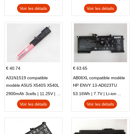
X705UN X705UD
Voir les détails
Voir les détails
€ 40.74
€ 63.65
A31N1519 compatible
AB06XL compatible modèle
modèle ASUS X540S X540L
HP ENVY 13-AD023TU
X540LA-SI302 X540SA
HSTNN-DB8C 921438-855
2900mAh 3cells | 11.25V | Li-ion ...
53.16Wh | 7.7V | Li-ion ...
X540S
TPN-I128
Voir les détails
Voir les détails