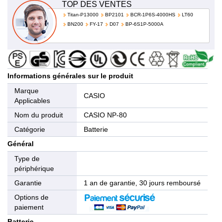
TOP DES VENTES
Titan-P13000
BP2101
BCR-1P6S-4000HS
LT60
BN200
FY-17
D07
BP-6S1P-5000A
Informations générales sur le produit
Marque
CASIO
Applicables
Nom du produit
CASIO NP-80
Catégorie
Batterie
Général
Type de
périphérique
Garantie
1 an de garantie, 30 jours remboursé
Options de
paiement
Batterie