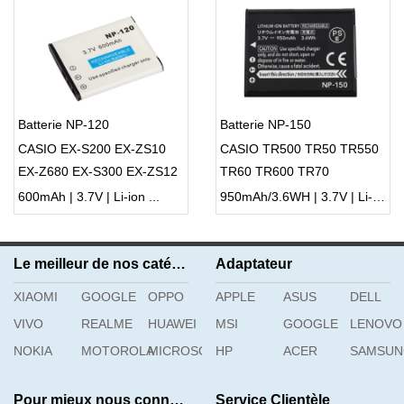
Batterie NP-120
Batterie NP-150
CASIO EX-S200 EX-ZS10
CASIO TR500 TR50 TR550
EX-Z680 EX-S300 EX-ZS12
TR60 TR600 TR70
EX-ZS20 EX-Z690
600mAh | 3.7V | Li-ion ...
950mAh/3.6WH | 3.7V | Li-ion ...
Le meilleur de nos catégories
Adaptateur
XIAOMI
GOOGLE
OPPO
APPLE
ASUS
DELL
VIVO
REALME
HUAWEI
MSI
GOOGLE
LENOVO
NOKIA
MOTOROLA
MICROSOFT
HP
ACER
SAMSU
Pour mieux nous connaître
Service Clientèle