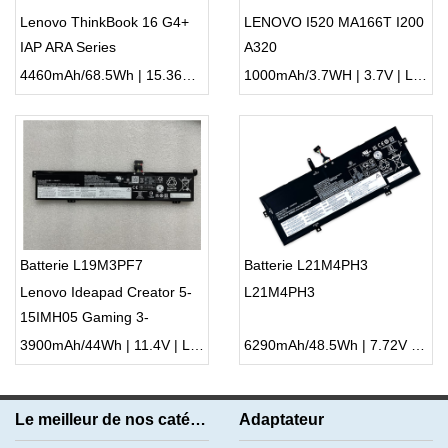
Lenovo ThinkBook 16 G4+
LENOVO I520 MA166T I200
IAP ARA Series
A320
4460mAh/68.5Wh | 15.36V | Li-ion ...
1000mAh/3.7WH | 3.7V | Li-ion ...
Batterie L19M3PF7
Batterie L21M4PH3
Lenovo Ideapad Creator 5-
L21M4PH3
15IMH05 Gaming 3-
15ARH05
3900mAh/44Wh | 11.4V | Li-ion ...
6290mAh/48.5Wh | 7.72V | Li-ion ...
Le meilleur de nos catégories
Adaptateur