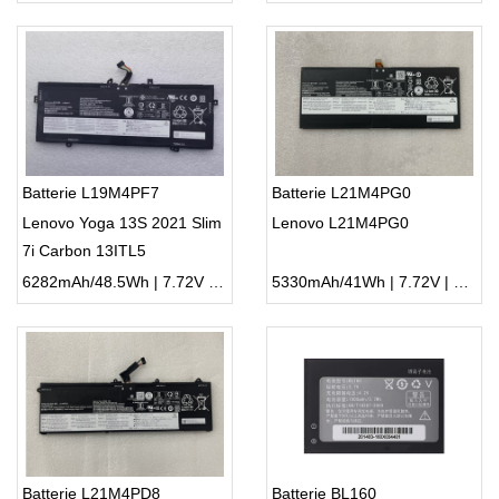
Batterie L19M4PF7
Batterie L21M4PG0
Lenovo Yoga 13S 2021 Slim
Lenovo L21M4PG0
7i Carbon 13ITL5
6282mAh/48.5Wh | 7.72V | Li-ion ...
5330mAh/41Wh | 7.72V | Li-ion ...
Batterie L21M4PD8
Batterie BL160