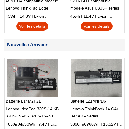
45N1094 compatible modèle
C31N1411 compatible
Lenovo ThinkPad Edge
modèle Asus U305F series
S230u Twist
43Wh | 14.8V | Li-ion ...
45wh | 11.4V | Li-ion ...
Voir les détails
Voir les détails
Nouvelles Arrivées
Batterie L14M2P21
Batterie L21M4PD6
Lenovo IdeaPad 320S-14IKB
Lenovo ThinkBook 14 G4+
320S-15ABR 320S-15AST
IAP/ARA Series
Series
4050mAh/30Wh | 7.4V | Li-ion ...
3866mAh/60Wh | 15.52V | Li-ion ...