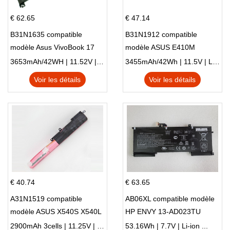
€ 62.65
€ 47.14
B31N1635 compatible
B31N1912 compatible
modèle Asus VivoBook 17
modèle ASUS E410M
X705NC X705UA X705UV
E410MA L410MA
3653mAh/42WH | 11.52V | Li-ion ...
3455mAh/42Wh | 11.5V | Li-ion ...
X705UN X705UD
Voir les détails
Voir les détails
€ 40.74
€ 63.65
A31N1519 compatible
AB06XL compatible modèle
modèle ASUS X540S X540L
HP ENVY 13-AD023TU
X540LA-SI302 X540SA
HSTNN-DB8C 921438-855
2900mAh 3cells | 11.25V | Li-ion ...
53.16Wh | 7.7V | Li-ion ...