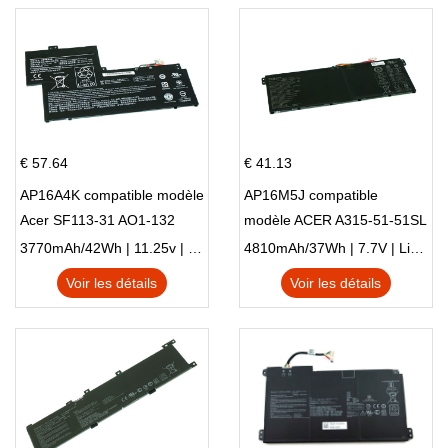
€ 57.64
€ 41.13
AP16A4K compatible modèle
AP16M5J compatible
Acer SF113-31 AO1-132
modèle ACER A315-51-51SL
NE132
N17Q1 SERIES
3770mAh/42Wh | 11.25v | Li-ion ...
4810mAh/37Wh | 7.7V | Li-ion ...
Voir les détails
Voir les détails