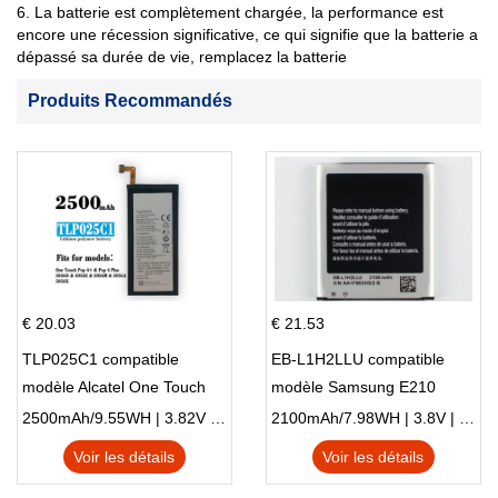
6. La batterie est complètement chargée, la performance est
encore une récession significative, ce qui signifie que la batterie a
dépassé sa durée de vie, remplacez la batterie
Produits Recommandés
€ 20.03
€ 21.53
TLP025C1 compatible
EB-L1H2LLU compatible
modèle Alcatel One Touch
modèle Samsung E210
Pop 4 Plus OT-5056D
E210K i939
2500mAh/9.55WH | 3.82V | Li-ion ...
2100mAh/7.98WH | 3.8V | Li-ion ...
Voir les détails
Voir les détails