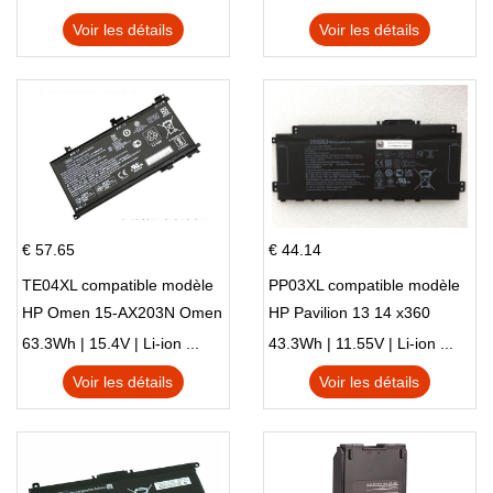
X540S
TPN-I128
Voir les détails
Voir les détails
€ 57.65
€ 44.14
TE04XL compatible modèle
PP03XL compatible modèle
HP Omen 15-AX203N Omen
HP Pavilion 13 14 x360
15 Series Pavilion 15 Series
L83388-AC1 L83388-421
63.3Wh | 15.4V | Li-ion ...
43.3Wh | 11.55V | Li-ion ...
HSTNN-LB8S M01118-421
Voir les détails
Voir les détails
M01144-005 13-BB 14-DV
14-DK 15-EH HSTNN-DB9X