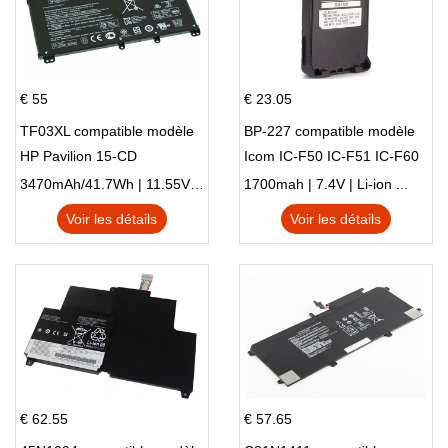
€ 55
€ 23.05
TF03XL compatible modèle
BP-227 compatible modèle
HP Pavilion 15-CD
Icom IC-F50 IC-F51 IC-F60
IC-F61 IC-M87
3470mAh/41.7Wh | 11.55V | Li-ion ...
1700mah | 7.4V | Li-ion ...
Voir les détails
Voir les détails
€ 62.55
€ 57.65