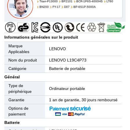
Titan-P13000
BP2101
BCR-1P6S-4000HS
LT60
BN200
FY-17
D07
BP-6S1P-5000A
Informations générales sur le produit
Marque
LENOVO
Applicables
Nom du produit
LENOVO L19C4P73
Catégorie
Batterie de portable
Général
Type de
Ordinateur portable
périphérique
Garantie
1 an de garantie, 30 jours remboursé
Options de
paiement
Batterie