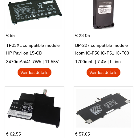
€ 55
€ 23.05
TF03XL compatible modèle
BP-227 compatible modèle
HP Pavilion 15-CD
Icom IC-F50 IC-F51 IC-F60
IC-F61 IC-M87
3470mAh/41.7Wh | 11.55V | Li-ion ...
1700mah | 7.4V | Li-ion ...
Voir les détails
Voir les détails
€ 62.55
€ 57.65