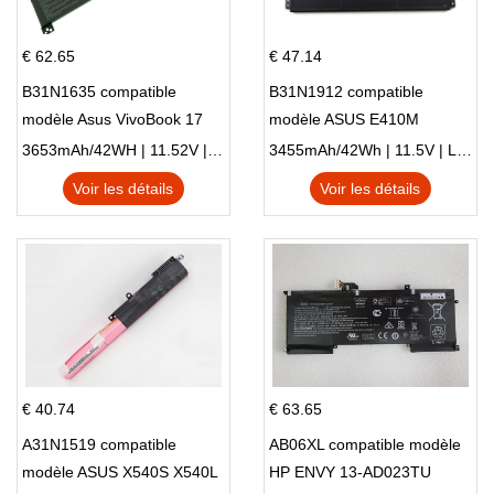
€ 62.65
€ 47.14
B31N1635 compatible
B31N1912 compatible
modèle Asus VivoBook 17
modèle ASUS E410M
X705NC X705UA X705UV
E410MA L410MA
3653mAh/42WH | 11.52V | Li-ion ...
3455mAh/42Wh | 11.5V | Li-ion ...
X705UN X705UD
Voir les détails
Voir les détails
€ 40.74
€ 63.65
A31N1519 compatible
AB06XL compatible modèle
modèle ASUS X540S X540L
HP ENVY 13-AD023TU