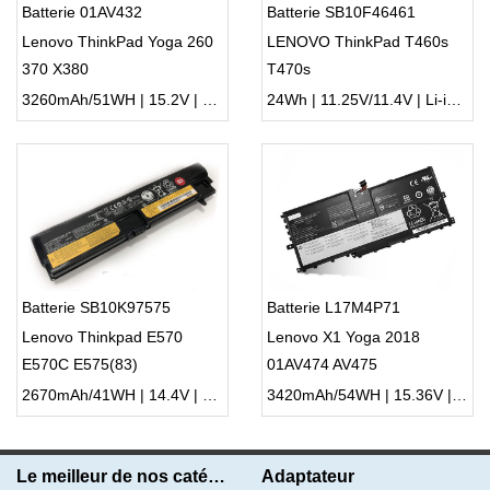
Batterie 01AV432
Batterie SB10F46461
Lenovo ThinkPad Yoga 260
LENOVO ThinkPad T460s
370 X380
T470s
3260mAh/51WH | 15.2V | Li-ion ...
24Wh | 11.25V/11.4V | Li-ion ...
Batterie SB10K97575
Batterie L17M4P71
Lenovo Thinkpad E570
Lenovo X1 Yoga 2018
E570C E575(83)
01AV474 AV475
2670mAh/41WH | 14.4V | Li-ion ...
3420mAh/54WH | 15.36V | Li-ion ...
Le meilleur de nos catégories
Adaptateur