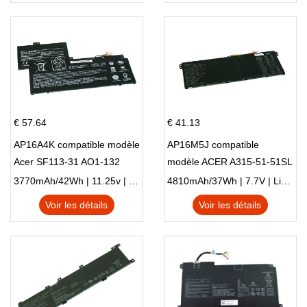
€ 57.64
€ 41.13
AP16A4K compatible modèle
AP16M5J compatible
Acer SF113-31 AO1-132
modèle ACER A315-51-51SL
NE132
N17Q1 SERIES
3770mAh/42Wh | 11.25v | Li-ion ...
4810mAh/37Wh | 7.7V | Li-ion ...
Voir les détails
Voir les détails