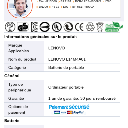
Titan-P13000
BP2101
BCR-1P6S-4000HS
LT60
BN200
FY-17
D07
BP-6S1P-5000A
Informations générales sur le produit
Marque
LENOVO
Applicables
Nom du produit
LENOVO L14M4A01
Catégorie
Batterie de portable
Général
Type de
Ordinateur portable
périphérique
Garantie
1 an de garantie, 30 jours remboursé
Options de
paiement
Batterie