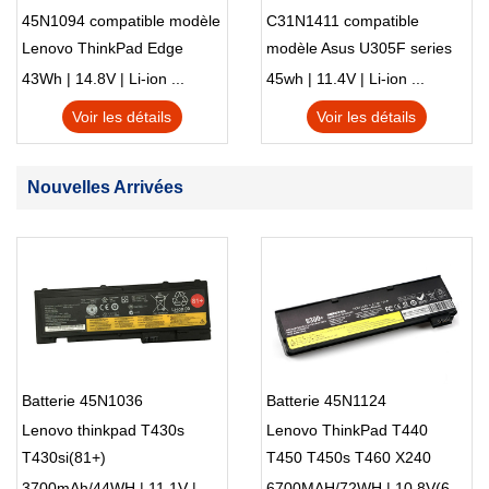
45N1094 compatible modèle
C31N1411 compatible
Lenovo ThinkPad Edge
modèle Asus U305F series
S230u Twist
43Wh | 14.8V | Li-ion ...
45wh | 11.4V | Li-ion ...
Voir les détails
Voir les détails
Nouvelles Arrivées
Batterie 45N1036
Batterie 45N1124
Lenovo thinkpad T430s
Lenovo ThinkPad T440
T430si(81+)
T450 T450s T460 X240
X250 X260
3700mAh/44WH | 11.1V | Li-ion ...
6700MAH/72WH | 10.8V(6cells) | Li-ion ...