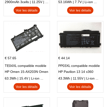
X540LA-SI302 X540SA
HSTNN-DB8C 921438-855
2900mAh 3cells | 11.25V | Li-ion ...
53.16Wh | 7.7V | Li-ion ...
X540S
TPN-I128
Voir les détails
Voir les détails
€ 57.65
€ 44.14
TE04XL compatible modèle
PP03XL compatible modèle
HP Omen 15-AX203N Omen
HP Pavilion 13 14 x360
15 Series Pavilion 15 Series
L83388-AC1 L83388-421
63.3Wh | 15.4V | Li-ion ...
43.3Wh | 11.55V | Li-ion ...
HSTNN-LB8S M01118-421
Voir les détails
Voir les détails
M01144-005 13-BB 14-DV
14-DK 15-EH HSTNN-DB9X