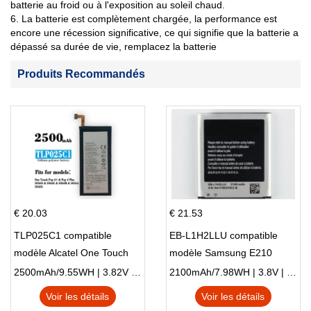
batterie au froid ou à l'exposition au soleil chaud.
6. La batterie est complètement chargée, la performance est
encore une récession significative, ce qui signifie que la batterie a
dépassé sa durée de vie, remplacez la batterie
Produits Recommandés
€ 20.03
€ 21.53
TLP025C1 compatible
EB-L1H2LLU compatible
modèle Alcatel One Touch
modèle Samsung E210
Pop 4 Plus OT-5056D
E210K i939
2500mAh/9.55WH | 3.82V | Li-ion ...
2100mAh/7.98WH | 3.8V | Li-ion ...
Voir les détails
Voir les détails