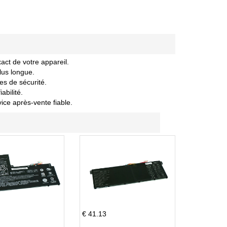
act de votre appareil.
lus longue.
es de sécurité.
abilité.
vice après-vente fiable.
€ 41.13