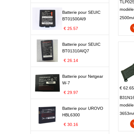
TLP025
modèle 
Batterie pour SEUIC
Pop 4 
BT01500AI9
€ 25.57
Batterie pour SEUIC
BT01310AIQ7
€ 26.14
Batterie pour Netgear
W-7
€ 62.65
€ 29.97
B31N16
modèle
Batterie pour UROVO
X705N
HBL6300
X705U
€ 30.16