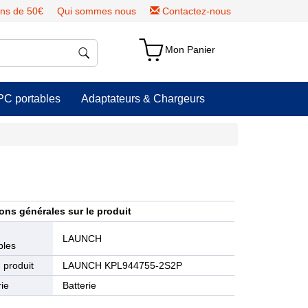
ns de 50€
Qui sommes nous
Contactez-nous
Mon Panier
PC portables
Adaptateurs & Chargeurs
ons générales sur le produit
e
LAUNCH
bles
 produit
LAUNCH KPL944755-2S2P
ie
Batterie