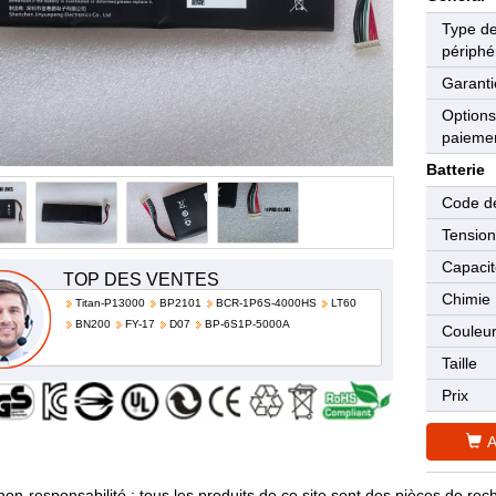
Type d
périphé
Garanti
Options
paieme
Batterie
Code de
Tensio
Capaci
TOP DES VENTES
Chimie
Titan-P13000
BP2101
BCR-1P6S-4000HS
LT60
BN200
FY-17
D07
BP-6S1P-5000A
Couleu
Taille
Prix
A
non-responsabilité : tous les produits de ce site sont des pièces de 