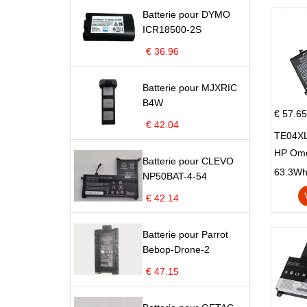
Batterie pour DYMO
ICR18500-2S
€ 36.96
Batterie pour MJXRIC
B4W
€ 57.65
€ 42.04
TE04XL
HP Om
Batterie pour CLEVO
Omen 15
63.3Wh |
NP50BAT-4-54
Series
€ 42.14
Batterie pour Parrot
Bebop-Drone-2
€ 47.15