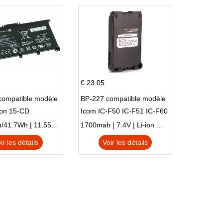
€ 23.05
compatible modèle
BP-227 compatible modèle
ion 15-CD
Icom IC-F50 IC-F51 IC-F60
IC-F61 IC-M87
3470mAh/41.7Wh | 11.55V | Li-ion ...
1700mah | 7.4V | Li-ion ...
ir les détails
Voir les détails