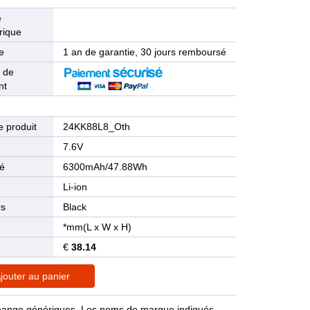
e
rique
e
1 an de garantie, 30 jours remboursé
 de
nt
 produit
24KK88L8_Oth
n
7.6V
té
6300mAh/47.88Wh
Li-ion
rs
Black
*mm(L x W x H)
€
38.14
jouter au panier
rechange génériques. Les noms de marque indiqués