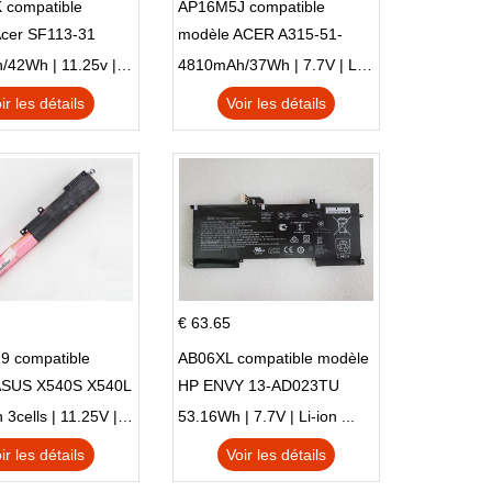
 compatible
AP16M5J compatible
Acer SF113-31
modèle ACER A315-51-
 NE132
51SL N17Q1 SERIES
3770mAh/42Wh | 11.25v | Li-ion ...
4810mAh/37Wh | 7.7V | Li-ion ...
ir les détails
Voir les détails
€ 63.65
9 compatible
AB06XL compatible modèle
ASUS X540S X540L
HP ENVY 13-AD023TU
SI302 X540SA
HSTNN-DB8C 921438-855
2900mAh 3cells | 11.25V | Li-ion ...
53.16Wh | 7.7V | Li-ion ...
TPN-I128
ir les détails
Voir les détails