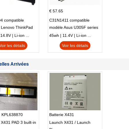
€ 57.65
4 compatible
C31N1411 compatible
 Lenovo ThinkPad
modèle Asus U305F series
230u Twist
4.8V | Li-ion ...
45wh | 11.4V | Li-ion ...
Voir les détails
Voir les détails
lles Arrivées
ie KPL638870
Batterie X431
X431 PAD 3 built-in
Launch X431 / Launch