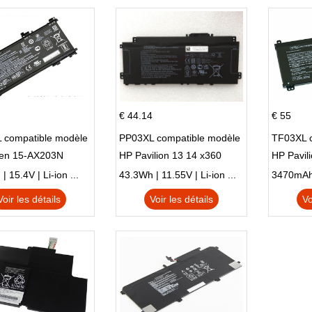
€ 44.14
€ 55
 compatible modèle
PP03XL compatible modèle
TF03XL 
en 15-AX203N
HP Pavilion 13 14 x360
HP Pavil
 Series Pavilion 15
L83388-AC1 L83388-421
 15.4V | Li-ion ...
43.3Wh | 11.55V | Li-ion ...
HSTNN-LB8S M01118-421
Voir les détails
Voir les détails
Vo
M01144-005 13-BB 14-DV
14-DK 15-EH HSTNN-DB9X