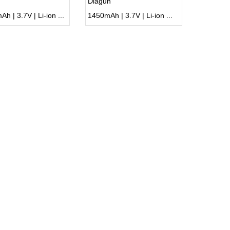
Diagun
h | 3.7V | Li-ion ...
1450mAh | 3.7V | Li-ion ...