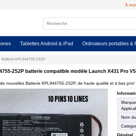
À moi
hones
Tablettes Android & iPad
Ordinateurs portables & 
Batterie KPL944755-2S2P
755-2S2P batterie compatible modèle Launch X431 Pro V5
de nouvelles Batterie KPL944755-2S2P, de haute qualité et à bas prix!
Informati
Marqu
Applica
Nom du
Catégor
Général