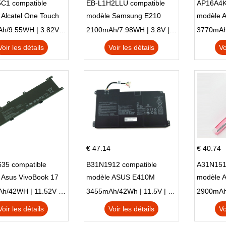
C1 compatible
EB-L1H2LLU compatible
AP16A4K
Alcatel One Touch
modèle Samsung E210
modèle 
Plus OT-5056D
E210K i939
AO1-132
2500mAh/9.55WH | 3.82V | Li-ion ...
2100mAh/7.98WH | 3.8V | Li-ion ...
Voir les détails
Voir les détails
Vo
€ 47.14
€ 40.74
35 compatible
B31N1912 compatible
A31N151
 Asus VivoBook 17
modèle ASUS E410M
modèle 
C X705UA X705UV
E410MA L410MA
X540LA-
3653mAh/42WH | 11.52V | Li-ion ...
3455mAh/42Wh | 11.5V | Li-ion ...
N X705UD
X540S
Voir les détails
Voir les détails
Vo