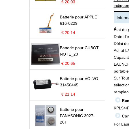
€ 20.03
indiquen
Batterie pour APPLE
Informa
616-0229
État du 
€ 20.14
Date d'e
Délai de
Batterie pour CUBOT
Achat L
NOTE_20
Capacité
€ 20.65
LAUNCH K
portable 
Sur Tout
Batterie pour VOLVO
31450445
sélectio
remplac
€ 21.14
Rem
KPL944
Batterie pour
PANASONIC 3027-
Com
26T
For Lau