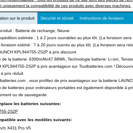
t uniquement la compatibilité de ces produits avec diverses machines.
tion sur le produit
Sécurité et sûreté
Instructions de livraison
produit : Batterie de rechange, Neuve
xpédition estimée : 1 à 2 jours ouvrables au plus tôt. (La livraison ser
 livraison estimé : 7 à 20 jours ouvrés au plus tôt. (La livraison sera r
AUNCH KPL944755-2S2P à prix discount
 de la batterie: 6300mAh/47.88Wh, Technologie batterie: Li-ion, Tension
PL944755-2S2P à prix avantageux sur Toutbatteries.com ! Découvrez a
à prix réduit.
batteries.com , vous profitez de prix avantageux sur la batterie LAUN
n de batteries pour ordinateurs portables est également disponible à pr
ement ou de sauvegarde.
place les batteries suivantes:
755-2S2P
patible avec les modèles suivants:
nch X431 Pro V5