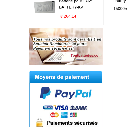
battery
Batterie pour IRAY
BATTERY-KV
15000mA
€ 264.14