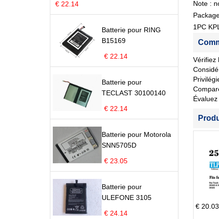
Note : n
€ 22.14
Package
1PC KPL
Batterie pour RING
B15169
Comme
€ 22.14
Vérifiez
Considér
Privilég
Batterie pour
Comparez 
TECLAST 30100140
Évaluez 
€ 22.14
Prod
Batterie pour Motorola
SNN5705D
€ 23.05
Batterie pour
ULEFONE 3105
€ 20.03
€ 24.14