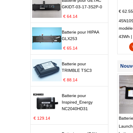
Batterie pour GETAC
GKIDT-03-17-3S2P-0
€ 62.55
€ 64.14
45N109
modèle
Batterie pour HIPAA
Edge S
43Wh | 1
GLX253
€ 65.14
Batterie pour
Nouve
TRIMBLE TSC3
€ 88.14
Batterie pour
Inspired_Energy
NC2040HD31
€ 129.14
Batter
Launch 