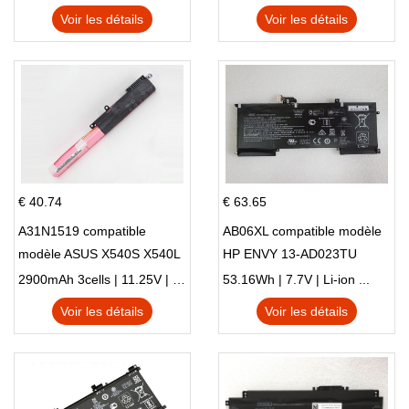
X705UN X705UD
Voir les détails
Voir les détails
€ 40.74
€ 63.65
A31N1519 compatible
AB06XL compatible modèle
modèle ASUS X540S X540L
HP ENVY 13-AD023TU
X540LA-SI302 X540SA
HSTNN-DB8C 921438-855
2900mAh 3cells | 11.25V | Li-ion ...
53.16Wh | 7.7V | Li-ion ...
X540S
TPN-I128
Voir les détails
Voir les détails