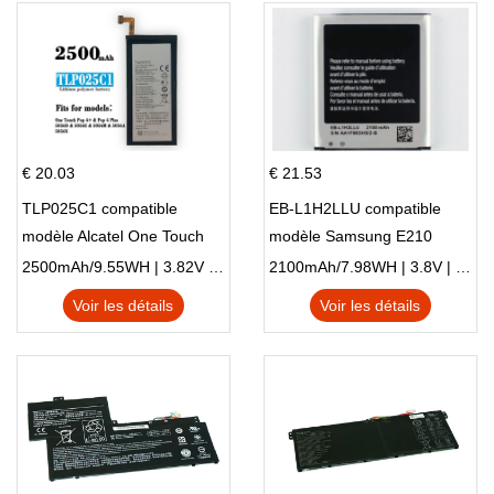
€ 20.03
€ 21.53
TLP025C1 compatible
EB-L1H2LLU compatible
modèle Alcatel One Touch
modèle Samsung E210
Pop 4 Plus OT-5056D
E210K i939
2500mAh/9.55WH | 3.82V | Li-ion ...
2100mAh/7.98WH | 3.8V | Li-ion ...
Voir les détails
Voir les détails