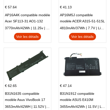
€ 57.64
€ 41.13
AP16A4K compatible modèle
AP16M5J compatible
Acer SF113-31 AO1-132
modèle ACER A315-51-51SL
NE132
N17Q1 SERIES
3770mAh/42Wh | 11.25v | Li-ion ...
4810mAh/37Wh | 7.7V | Li-ion ...
Voir les détails
Voir les détails
€ 62.65
€ 47.14
B31N1635 compatible
B31N1912 compatible
modèle Asus VivoBook 17
modèle ASUS E410M
X705NC X705UA X705UV
E410MA L410MA
3653mAh/42WH | 11.52V | Li-ion ...
3455mAh/42Wh | 11.5V | Li-ion ...