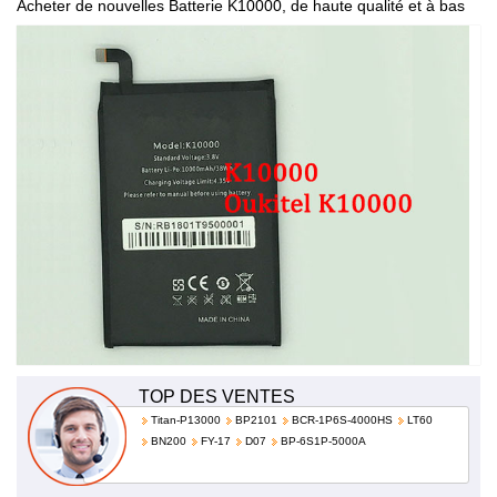
Acheter de nouvelles Batterie K10000, de haute qualité et à bas
prix!
TOP DES VENTES
Titan-P13000
BP2101
BCR-1P6S-4000HS
LT60
BN200
FY-17
D07
BP-6S1P-5000A