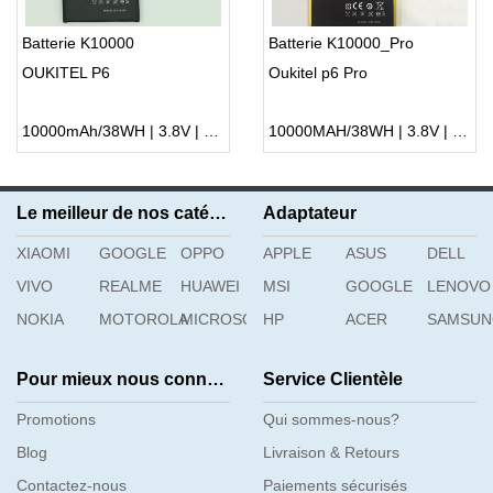
Batterie K10000
Batterie K10000_Pro
OUKITEL P6
Oukitel p6 Pro
10000mAh/38WH | 3.8V | Li-ion ...
10000MAH/38WH | 3.8V | Li-ion ...
Le meilleur de nos catégories
Adaptateur
XIAOMI
GOOGLE
OPPO
APPLE
ASUS
DELL
VIVO
REALME
HUAWEI
MSI
GOOGLE
LENOVO
NOKIA
MOTOROLA
MICROSOFT
HP
ACER
SAMSU
Pour mieux nous connaître
Service Clientèle
Promotions
Qui sommes-nous?
Blog
Livraison & Retours
Contactez-nous
Paiements sécurisés