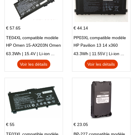
€ 57.65
€ 44.14
TE04XL compatible modèle
PP03XL compatible modèle
HP Omen 15-AX203N Omen
HP Pavilion 13 14 x360
15 Series Pavilion 15 Series
L83388-AC1 L83388-421
63.3Wh | 15.4V | Li-ion ...
43.3Wh | 11.55V | Li-ion ...
HSTNN-LB8S M01118-421
Voir les détails
Voir les détails
M01144-005 13-BB 14-DV
14-DK 15-EH HSTNN-DB9X
€ 55
€ 23.05
TF03XL compatible modèle
BP-227 compatible modèle