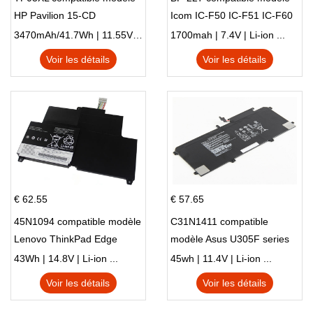
HP Pavilion 15-CD
Icom IC-F50 IC-F51 IC-F60
IC-F61 IC-M87
3470mAh/41.7Wh | 11.55V | Li-ion ...
1700mah | 7.4V | Li-ion ...
Voir les détails
Voir les détails
€ 62.55
€ 57.65
45N1094 compatible modèle
C31N1411 compatible
Lenovo ThinkPad Edge
modèle Asus U305F series
S230u Twist
43Wh | 14.8V | Li-ion ...
45wh | 11.4V | Li-ion ...
Voir les détails
Voir les détails