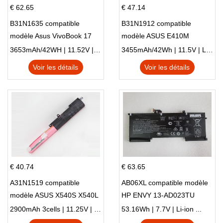
€ 62.65
€ 47.14
B31N1635 compatible
B31N1912 compatible
modèle Asus VivoBook 17
modèle ASUS E410M
X705NC X705UA X705UV
E410MA L410MA
3653mAh/42WH | 11.52V | Li-ion ...
3455mAh/42Wh | 11.5V | Li-ion ...
X705UN X705UD
Voir les détails
Voir les détails
€ 40.74
€ 63.65
A31N1519 compatible
AB06XL compatible modèle
modèle ASUS X540S X540L
HP ENVY 13-AD023TU
X540LA-SI302 X540SA
HSTNN-DB8C 921438-855
2900mAh 3cells | 11.25V | Li-ion ...
53.16Wh | 7.7V | Li-ion ...
X540S
TPN-I128