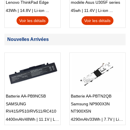
Lenovo ThinkPad Edge
modèle Asus U305F series
S230u Twist
43Wh | 14.8V | Li-ion ...
45wh | 11.4V | Li-ion ...
Voir les détails
Voir les détails
Nouvelles Arrivées
Batterie AA-PB9NC5B
Batterie AA-PBTN2QB
SAMSUNG
Samsung NP900X3N
RV415/P510/RV511/RC410
NT900X5N
4400mAh/48Wh | 11.1V | Li-ion ...
4290mAh/33Wh | 7.7V | Li-ion ...