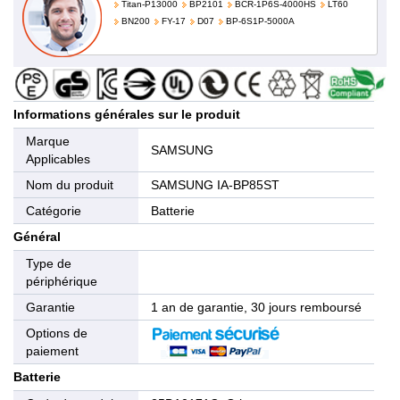
Titan-P13000
BP2101
BCR-1P6S-4000HS
LT60
BN200
FY-17
D07
BP-6S1P-5000A
Informations générales sur le produit
Marque
SAMSUNG
Applicables
Nom du produit
SAMSUNG IA-BP85ST
Catégorie
Batterie
Général
Type de
périphérique
Garantie
1 an de garantie, 30 jours remboursé
Options de
paiement
Batterie