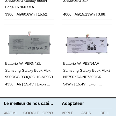
SAMSUNG Galaxy Book4
SAMSUNG S24
Edge 16 960XMA
3900mAh/60.6Wh | 15.52V | Li-ion ...
4000mAh/15.13Wh | 3.88V | Li-ion ...
Batterie AA-PBRN4ZU
Batterie AA-PBSN4AF
Samsung Galaxy Book Flex
Samsung Galaxy Book Flex2
950QCG 930QCG 15-NP950
NP750XDA NP730QCR
NT930SBE
4350mAh | 15.4V | Li-ion ...
54Wh | 15.4V | Li-ion ...
Le meilleur de nos catégories
Adaptateur
XIAOMI
GOOGLE
OPPO
APPLE
ASUS
DELL