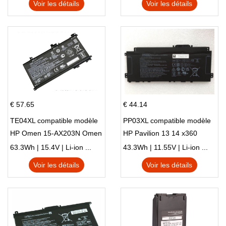
Voir les détails
Voir les détails
€ 57.65
€ 44.14
TE04XL compatible modèle
PP03XL compatible modèle
HP Omen 15-AX203N Omen
HP Pavilion 13 14 x360
15 Series Pavilion 15 Series
L83388-AC1 L83388-421
63.3Wh | 15.4V | Li-ion ...
43.3Wh | 11.55V | Li-ion ...
HSTNN-LB8S M01118-421
Voir les détails
Voir les détails
M01144-005 13-BB 14-DV
14-DK 15-EH HSTNN-DB9X