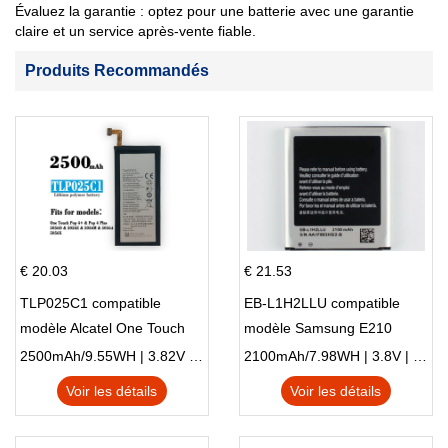
Évaluez la garantie : optez pour une batterie avec une garantie
claire et un service après-vente fiable.
Produits Recommandés
€ 20.03
€ 21.53
TLP025C1 compatible
EB-L1H2LLU compatible
modèle Alcatel One Touch
modèle Samsung E210
Pop 4 Plus OT-5056D
E210K i939
2500mAh/9.55WH | 3.82V | Li-ion ...
2100mAh/7.98WH | 3.8V | Li-ion ...
Voir les détails
Voir les détails