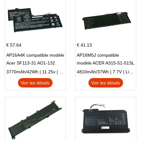
€ 57.64
€ 41.13
AP16A4K compatible modèle
AP16M5J compatible
Acer SF113-31 AO1-132
modèle ACER A315-51-51SL
NE132
N17Q1 SERIES
3770mAh/42Wh | 11.25v | Li-ion ...
4810mAh/37Wh | 7.7V | Li-ion ...
Voir les détails
Voir les détails