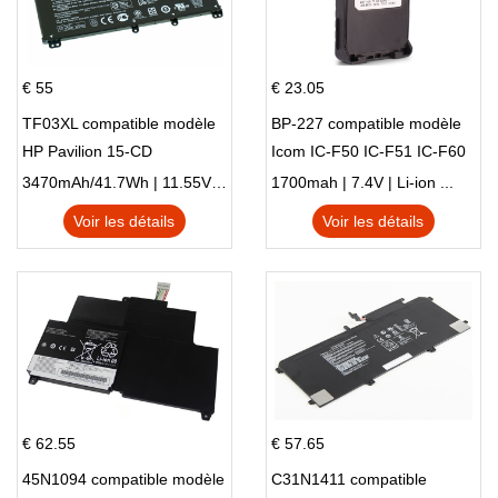
€ 55
€ 23.05
TF03XL compatible modèle
BP-227 compatible modèle
HP Pavilion 15-CD
Icom IC-F50 IC-F51 IC-F60
IC-F61 IC-M87
3470mAh/41.7Wh | 11.55V | Li-ion ...
1700mah | 7.4V | Li-ion ...
Voir les détails
Voir les détails
€ 62.55
€ 57.65
45N1094 compatible modèle
C31N1411 compatible