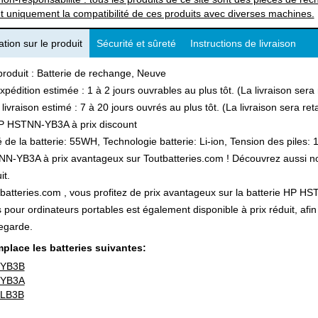
t uniquement la compatibilité de ces produits avec diverses machines.
tion sur le produit
Sécurité et sûreté
Instructions de livraison
produit : Batterie de rechange, Neuve
xpédition estimée : 1 à 2 jours ouvrables au plus tôt. (La livraison ser
 livraison estimé : 7 à 20 jours ouvrés au plus tôt. (La livraison sera r
P HSTNN-YB3A à prix discount
 de la batterie: 55WH, Technologie batterie: Li-ion, Tension des piles: 
-YB3A à prix avantageux sur Toutbatteries.com ! Découvrez aussi notre
it.
batteries.com , vous profitez de prix avantageux sur la batterie HP HST
s pour ordinateurs portables est également disponible à prix réduit, a
egarde.
place les batteries suivantes:
YB3B
YB3A
LB3B