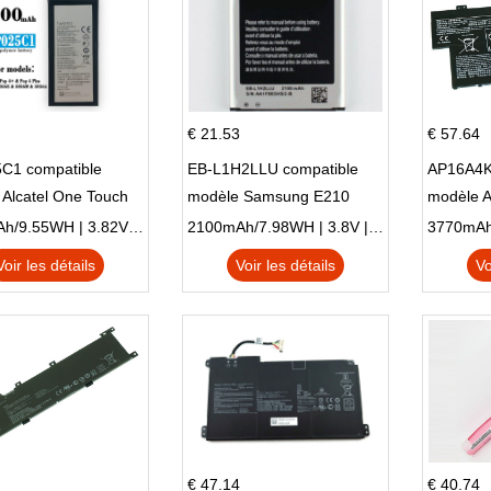
€ 21.53
€ 57.64
C1 compatible
EB-L1H2LLU compatible
AP16A4K
Alcatel One Touch
modèle Samsung E210
modèle 
Plus OT-5056D
E210K i939
AO1-132
2500mAh/9.55WH | 3.82V | Li-ion ...
2100mAh/7.98WH | 3.8V | Li-ion ...
Voir les détails
Voir les détails
Vo
€ 47.14
€ 40.74