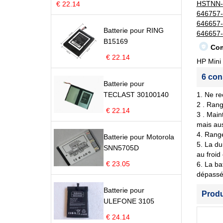
HSTNN-
€ 22.14
646757
646657
Batterie pour RING
646657
B15169
Com
€ 22.14
HP Mini
6 con
Batterie pour
TECLAST 30100140
1. Ne re
2 . Rang
€ 22.14
3 . Main
mais aus
4. Range
Batterie pour Motorola
5. La du
SNN5705D
au froid
€ 23.05
6. La ba
dépassé 
Batterie pour
Prod
ULEFONE 3105
€ 24.14