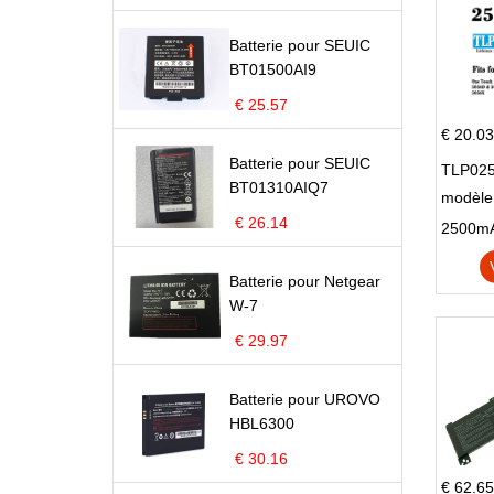
Batterie pour SEUIC
BT01500AI9
€ 25.57
€ 20.03
Batterie pour SEUIC
TLP025
BT01310AIQ7
modèle 
€ 26.14
Pop 4 
Batterie pour Netgear
W-7
€ 29.97
Batterie pour UROVO
HBL6300
€ 30.16
€ 62.65