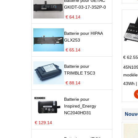
Batterie pour GETAC
GKIDT-03-17-3S2P-0
€ 64.14
Batterie pour HIPAA
GLX253
€ 65.14
€ 62.55
Batterie pour
45N109
TRIMBLE TSC3
modèle
Edge S
€ 88.14
43Wh | 1
Batterie pour
Inspired_Energy
NC2040HD31
Nouve
€ 129.14