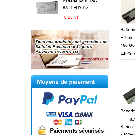
Batterie pour IRAY
BATTERY-KV
€ 264.14
Batteri
HP bat
450 G0
Batter
HP Pav
Series