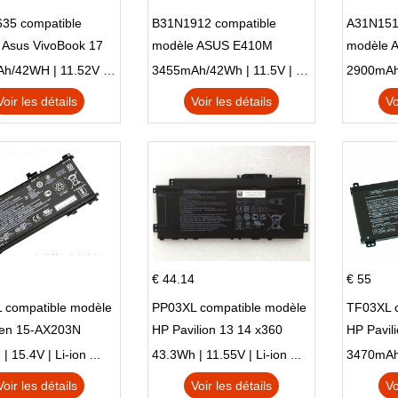
35 compatible
B31N1912 compatible
A31N151
 Asus VivoBook 17
modèle ASUS E410M
modèle 
C X705UA X705UV
E410MA L410MA
X540LA-
3653mAh/42WH | 11.52V | Li-ion ...
3455mAh/42Wh | 11.5V | Li-ion ...
N X705UD
X540S
Voir les détails
Voir les détails
Vo
€ 44.14
€ 55
 compatible modèle
PP03XL compatible modèle
TF03XL 
en 15-AX203N
HP Pavilion 13 14 x360
HP Pavil
 Series Pavilion 15
L83388-AC1 L83388-421
 15.4V | Li-ion ...
43.3Wh | 11.55V | Li-ion ...
HSTNN-LB8S M01118-421
Voir les détails
Voir les détails
Vo
M01144-005 13-BB 14-DV