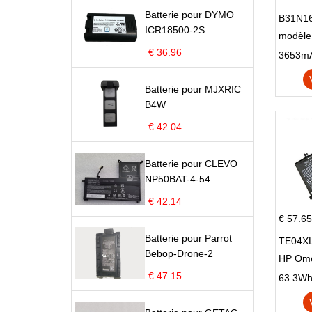
Batterie pour DYMO
B31N16
ICR18500-2S
modèle
€ 36.96
X705N
X705U
Batterie pour MJXRIC
B4W
€ 42.04
Batterie pour CLEVO
NP50BAT-4-54
€ 42.14
€ 57.65
Batterie pour Parrot
TE04XL
Bebop-Drone-2
HP Om
€ 47.15
Omen 15
63.3Wh |
Series