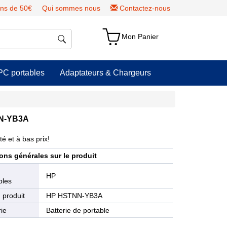
ns de 50€
Qui sommes nous
Contactez-nous
Mon Panier
PC portables
Adaptateurs & Chargeurs
NN-YB3A
é et à bas prix!
ons générales sur le produit
e
HP
bles
 produit
HP HSTNN-YB3A
ie
Batterie de portable