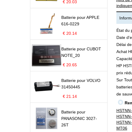
€ 20.03
indiquen
Batterie pour APPLE
Informa
616-0229
État du 
€ 20.14
Date d'e
Délai de
Batterie pour CUBOT
Achat H
NOTE_20
Capacité
€ 20.65
HP HSTNN
prix rédu
Sur Tout
Batterie pour VOLVO
31450445
batterie
de sauv
€ 21.14
Rem
HSTNN-
Batterie pour
HSTNN-
PANASONIC 3027-
HSTNN-
26T
MT06