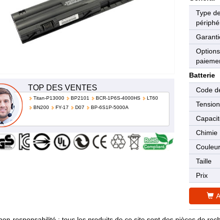
Type d
périphé
Garanti
Options
paieme
Batterie
TOP DES VENTES
Code de
Titan-P13000
BP2101
BCR-1P6S-4000HS
LT60
Tensio
BN200
FY-17
D07
BP-6S1P-5000A
Capaci
Chimie
Couleu
Taille
Prix
A
non-responsabilité : tous les produits de ce site sont des pièces de 