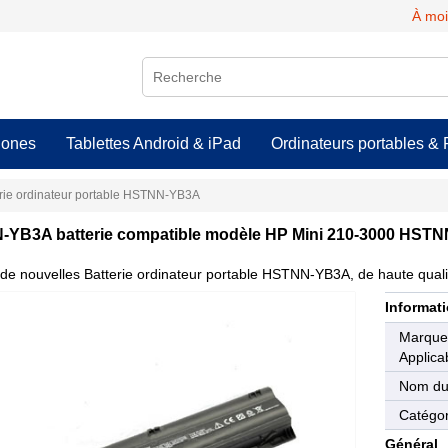
À moi
hones
Tablettes Android & iPad
Ordinateurs portables & 
erie ordinateur portable HSTNN-YB3A
YB3A batterie compatible modèle HP Mini 210-3000 HST
de nouvelles Batterie ordinateur portable HSTNN-YB3A, de haute qualit
Informati
Marqu
Applica
Nom du
Catégor
Général