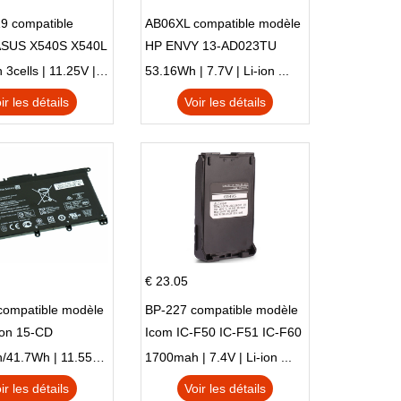
9 compatible
AB06XL compatible modèle
ASUS X540S X540L
HP ENVY 13-AD023TU
SI302 X540SA
HSTNN-DB8C 921438-855
2900mAh 3cells | 11.25V | Li-ion ...
53.16Wh | 7.7V | Li-ion ...
TPN-I128
ir les détails
Voir les détails
€ 23.05
compatible modèle
BP-227 compatible modèle
ion 15-CD
Icom IC-F50 IC-F51 IC-F60
IC-F61 IC-M87
3470mAh/41.7Wh | 11.55V | Li-ion ...
1700mah | 7.4V | Li-ion ...
ir les détails
Voir les détails