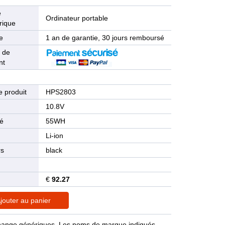
e
Ordinateur portable
rique
e
1 an de garantie, 30 jours remboursé
 de
nt
 produit
HPS2803
n
10.8V
té
55WH
Li-ion
rs
black
€
92.27
jouter au panier
rechange génériques. Les noms de marque indiqués