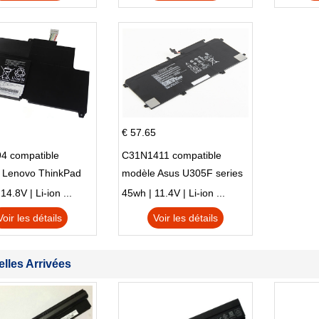
14-DK 15-EH HSTNN-DB9X
€ 57.65
4 compatible
C31N1411 compatible
 Lenovo ThinkPad
modèle Asus U305F series
230u Twist
4.8V | Li-ion ...
45wh | 11.4V | Li-ion ...
Voir les détails
Voir les détails
lles Arrivées