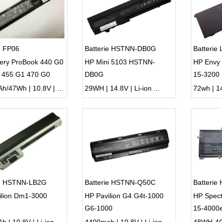
e FP06
Batterie HSTNN-DB0G
Batterie
tery ProBook 440 G0
HP Mini 5103 HSTNN-
HP Envy
 455 G1 470 G0
DB0G
15-3200 
4400mAh/47Wh | 10.8V | Li-ion ...
29WH | 14.8V | Li-ion ...
72wh | 14
ie HSTNN-LB2G
Batterie HSTNN-Q50C
Batteri
ilion Dm1-3000
HP Pavilion G4 G4t-1000
HP Spec
G6-1000
15-4000e