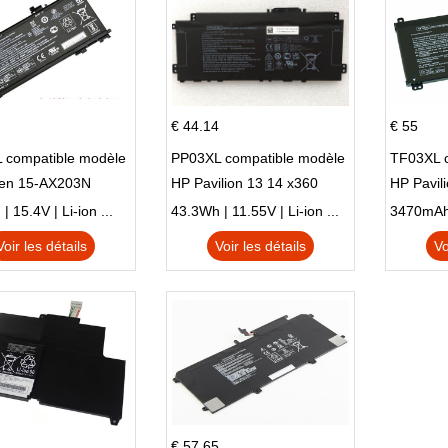
€ 44.14
€ 55
 compatible modèle
PP03XL compatible modèle
TF03XL 
en 15-AX203N
HP Pavilion 13 14 x360
HP Pavil
 Series Pavilion 15
L83388-AC1 L83388-421
 15.4V | Li-ion ...
43.3Wh | 11.55V | Li-ion ...
HSTNN-LB8S M01118-421
Voir les détails
Voir les détails
Vo
M01144-005 13-BB 14-DV
14-DK 15-EH HSTNN-DB9X
€ 57.65