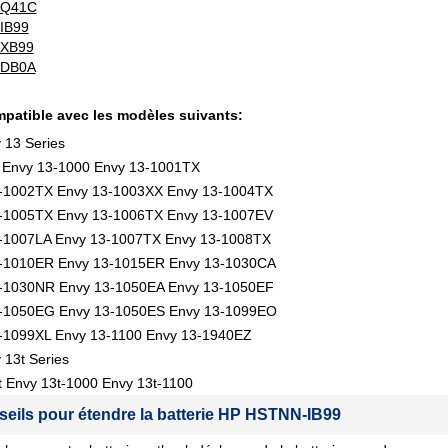
-Q41C
IB99
XB99
DB0A
patible avec les modèles suivants:
 13 Series
 Envy 13-1000 Envy 13-1001TX
-1002TX Envy 13-1003XX Envy 13-1004TX
-1005TX Envy 13-1006TX Envy 13-1007EV
-1007LA Envy 13-1007TX Envy 13-1008TX
-1010ER Envy 13-1015ER Envy 13-1030CA
-1030NR Envy 13-1050EA Envy 13-1050EF
-1050EG Envy 13-1050ES Envy 13-1099EO
-1099XL Envy 13-1100 Envy 13-1940EZ
 13t Series
t Envy 13t-1000 Envy 13t-1100
seils pour étendre la batterie HP HSTNN-IB99