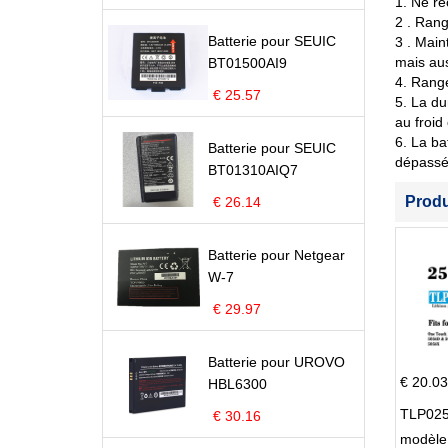
1. Ne re
2 . Rang
Batterie pour SEUIC
3 . Main
mais aus
BT01500AI9
4. Range
€ 25.57
5. La du
au froid
6. La ba
Batterie pour SEUIC
dépassé 
BT01310AIQ7
Prod
€ 26.14
Batterie pour Netgear
W-7
€ 29.97
Batterie pour UROVO
€ 20.03
HBL6300
TLP025
€ 30.16
modèle 