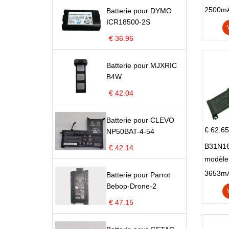
Pop 4 
Batterie pour DYMO
ICR18500-2S
€ 36.96
Batterie pour MJXRIC
B4W
€ 42.04
Batterie pour CLEVO
€ 62.65
NP50BAT-4-54
B31N16
€ 42.14
modèle
X705N
Batterie pour Parrot
X705U
Bebop-Drone-2
€ 47.15