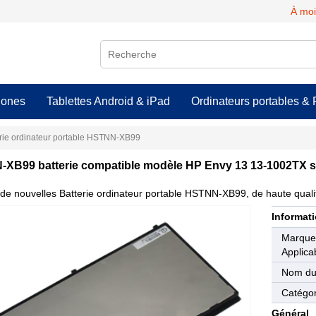
À moi
hones
Tablettes Android & iPad
Ordinateurs portables & 
erie ordinateur portable HSTNN-XB99
XB99 batterie compatible modèle HP Envy 13 13-1002TX s
de nouvelles Batterie ordinateur portable HSTNN-XB99, de haute qualit
Informati
Marqu
Applica
Nom du
Catégor
Général