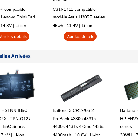
4 compatible
C31N1411 compatible
 Lenovo ThinkPad
modèle Asus U305F series
230u Twist
4.8V | Li-ion ...
45wh | 11.4V | Li-ion ...
Voir les détails
Voir les détails
lles Arrivées
ie HSTNN-IB5C
Batterie 3ICR19/66-2
Batteri
02XL TPN-Q127
ProBook 4330s 4331s
HP ENVY
IB5C Series
4430s 4431s 4435s 4436s
series
4530s 4435s
.4V | Li-ion ...
4400mah | 10.8V | Li-ion ...
30WH | 7.