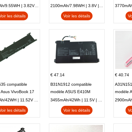
Plus OT-5056D
E210K i939
AO1-132
2500mAh/9.55WH | 3.82V | Li-ion ...
2100mAh/7.98WH | 3.8V | Li-ion ...
Voir les détails
Voir les détails
Vo
€ 47.14
€ 40.74
35 compatible
B31N1912 compatible
A31N151
 Asus VivoBook 17
modèle ASUS E410M
modèle 
C X705UA X705UV
E410MA L410MA
X540LA-
3653mAh/42WH | 11.52V | Li-ion ...
3455mAh/42Wh | 11.5V | Li-ion ...
N X705UD
X540S
Voir les détails
Voir les détails
Vo