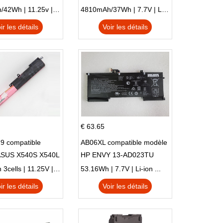
 NE132
51SL N17Q1 SERIES
3770mAh/42Wh | 11.25v | Li-ion ...
4810mAh/37Wh | 7.7V | Li-ion ...
ir les détails
Voir les détails
€ 63.65
9 compatible
AB06XL compatible modèle
ASUS X540S X540L
HP ENVY 13-AD023TU
SI302 X540SA
HSTNN-DB8C 921438-855
2900mAh 3cells | 11.25V | Li-ion ...
53.16Wh | 7.7V | Li-ion ...
TPN-I128
ir les détails
Voir les détails