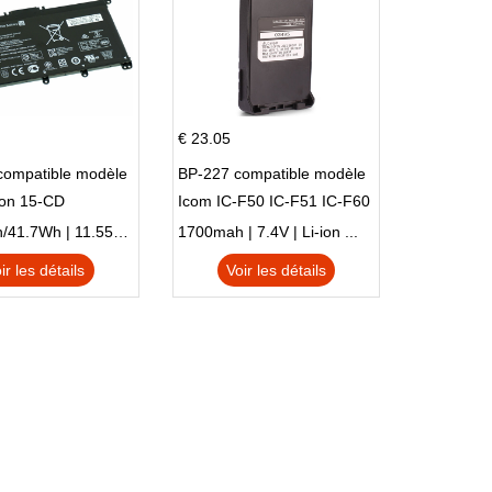
€ 23.05
compatible modèle
BP-227 compatible modèle
ion 15-CD
Icom IC-F50 IC-F51 IC-F60
IC-F61 IC-M87
3470mAh/41.7Wh | 11.55V | Li-ion ...
1700mah | 7.4V | Li-ion ...
ir les détails
Voir les détails