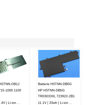
e HSTNN-OB1J
Batterie HSTNN-DB5G
15-1000 1100
HP HSTNN-DB5G
TR03033XL 723922-2B1
Series
4V | Li-ion ...
11.1V | 33wh | Li-ion ...