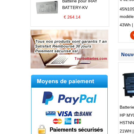
Batterie pour IRAY
BATTERY-KV
45N109
modèle
€ 264.14
Edge S
43Wh | 1
Nouve
Batter
HP MY
HSTNN-
21WH | 7