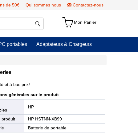
ns de 50€
Qui sommes nous
Contactez-nous
Mon Panier
PC portables
Adaptateurs & Chargeurs
eries
é et à bas prix!
ons générales sur le produit
e
HP
bles
 produit
HP HSTNN-XB99
ie
Batterie de portable