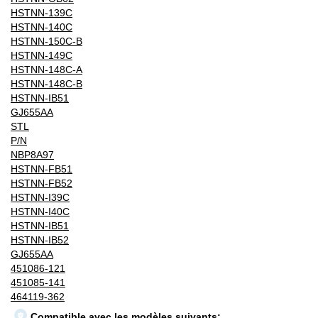
HSTNN-139C
HSTNN-140C
HSTNN-150C-B
HSTNN-149C
HSTNN-148C-A
HSTNN-148C-B
HSTNN-IB51
GJ655AA
STL
P/N
NBP8A97
HSTNN-FB51
HSTNN-FB52
HSTNN-I39C
HSTNN-I40C
HSTNN-IB51
HSTNN-IB52
GJ655AA
451086-121
451085-141
464119-362
Compatible avec les modèles suivants: