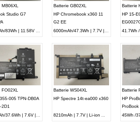
ie MB06XL
Batterie GB02XL
Batteri
ok Studio G7
HP Chromebook x360 11
HP 15-E
PA
G2 EE
EG0027
6880mAh/83Wh | 11.58V | Li-ion ...
6000mAh/47.3Wh | 7.7V | Li-ion ...
ie FO02XL
Batterie WS04XL
Batterie
355-005 TPN-DB0A
HP Spectre 14t-ea000 x360
HP ProB
-2D1
ProBook
4700mAh/37.6Wh | 7.6V | Li-ion ...
8210mAh | 7.7V | Li-ion ...