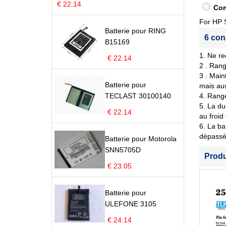
€ 22.14
Com
For HP
Batterie pour RING
6 con
B15169
1. Ne re
€ 22.14
2 . Rang
3 . Main
Batterie pour
mais aus
TECLAST 30100140
4. Range
5. La du
€ 22.14
au froid
6. La ba
dépassé 
Batterie pour Motorola
SNN5705D
Prod
€ 23.05
Batterie pour
ULEFONE 3105
€ 24.14