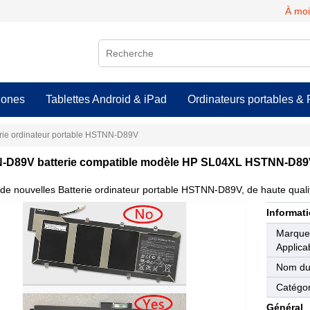
À moi
hones
Tablettes Android & iPad
Ordinateurs portables & 
erie ordinateur portable HSTNN-D89V
D89V batterie compatible modèle HP SL04XL HSTNN-D89
de nouvelles Batterie ordinateur portable HSTNN-D89V, de haute qualit
Informati
Marqu
Applica
Nom du
Catégor
Général