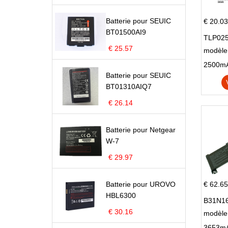
Batterie pour SEUIC
€ 20.03
BT01500AI9
TLP025
€ 25.57
modèle 
Pop 4 
Batterie pour SEUIC
BT01310AIQ7
€ 26.14
Batterie pour Netgear
W-7
€ 29.97
Batterie pour UROVO
€ 62.65
HBL6300
B31N16
€ 30.16
modèle
X705N