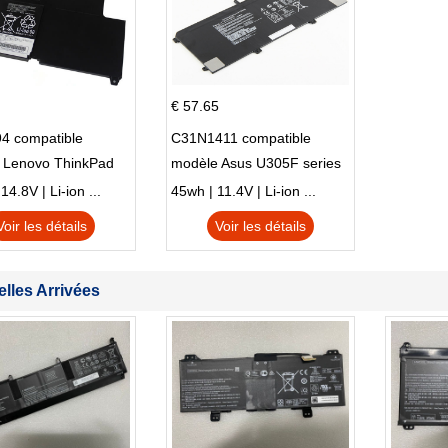
€ 57.65
4 compatible
C31N1411 compatible
 Lenovo ThinkPad
modèle Asus U305F series
230u Twist
4.8V | Li-ion ...
45wh | 11.4V | Li-ion ...
Voir les détails
Voir les détails
lles Arrivées