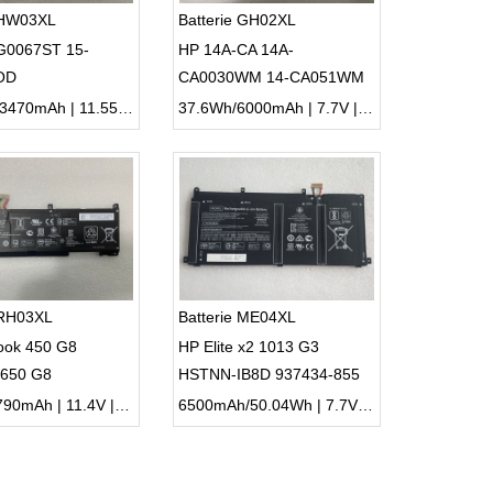
e HW03XL
Batterie GH02XL
G0067ST 15-
HP 14A-CA 14A-
OD
CA0030WM 14-CA051WM
41.7Wh /3470mAh | 11.55V | Li-ion ...
37.6Wh/6000mAh | 7.7V | Li-ion ...
 RH03XL
Batterie ME04XL
ook 450 G8
HP Elite x2 1013 G3
 650 G8
HSTNN-IB8D 937434-855
937519-1C1
45Wh /3790mAh | 11.4V | Li-ion ...
6500mAh/50.04Wh | 7.7V | Li-ion ...