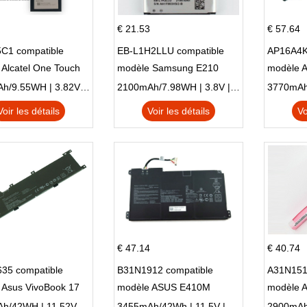
€ 21.53
€ 57.64
C1 compatible
EB-L1H2LLU compatible
AP16A4K
Alcatel One Touch
modèle Samsung E210
modèle 
Plus OT-5056D
E210K i939
AO1-132
2500mAh/9.55WH | 3.82V | Li-ion ...
2100mAh/7.98WH | 3.8V | Li-ion ...
Voir les détails
Voir les détails
Vo
€ 47.14
€ 40.74
35 compatible
B31N1912 compatible
A31N151
 Asus VivoBook 17
modèle ASUS E410M
modèle 
C X705UA X705UV
E410MA L410MA
X540LA-
3653mAh/42WH | 11.52V | Li-ion ...
3455mAh/42Wh | 11.5V | Li-ion ...