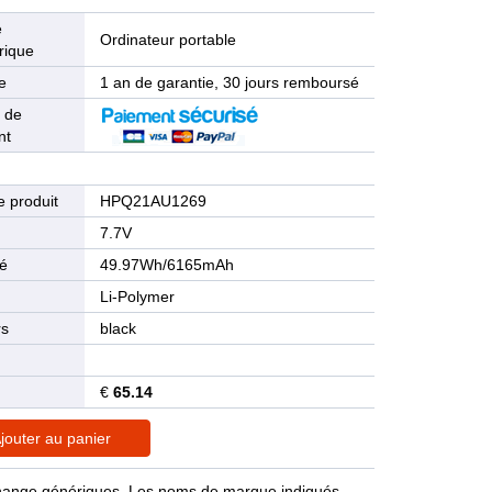
e
Ordinateur portable
rique
e
1 an de garantie, 30 jours remboursé
 de
nt
 produit
HPQ21AU1269
n
7.7V
té
49.97Wh/6165mAh
Li-Polymer
rs
black
€
65.14
jouter au panier
rechange génériques. Les noms de marque indiqués