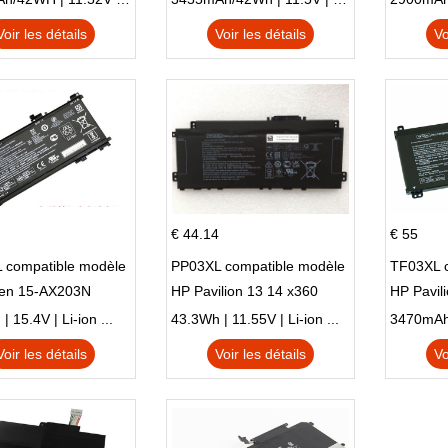
N X705UD
X540S
Voir les détails
Voir les détails
Vo
€ 44.14
€ 55
 compatible modèle
PP03XL compatible modèle
TF03XL 
en 15-AX203N
HP Pavilion 13 14 x360
HP Pavil
 Series Pavilion 15
L83388-AC1 L83388-421
 15.4V | Li-ion ...
43.3Wh | 11.55V | Li-ion ...
HSTNN-LB8S M01118-421
Voir les détails
Voir les détails
Vo
M01144-005 13-BB 14-DV
14-DK 15-EH HSTNN-DB9X