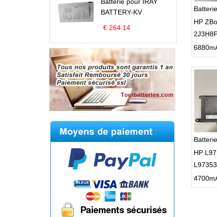
Batterie pour IRAY
Batter
BATTERY-KV
HP ZBo
€ 264.14
2J3H8
Batter
HP L97
L97353