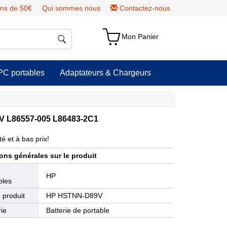
ns de 50€
Qui sommes nous
Contactez-nous
Mon Panier
PC portables
Adaptateurs & Chargeurs
V L86557-005 L86483-2C1
é et à bas prix!
ons générales sur le produit
e
HP
bles
 produit
HP HSTNN-D89V
ie
Batterie de portable