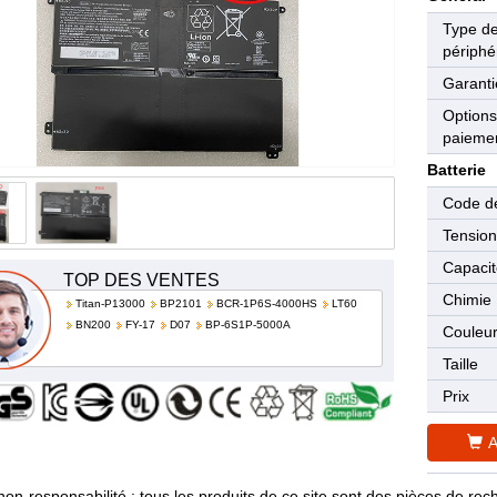
Type d
périphé
Garanti
Options
paieme
Batterie
Code de
Tensio
Capaci
TOP DES VENTES
Chimie
Titan-P13000
BP2101
BCR-1P6S-4000HS
LT60
BN200
FY-17
D07
BP-6S1P-5000A
Couleu
Taille
Prix
A
non-responsabilité : tous les produits de ce site sont des pièces de 