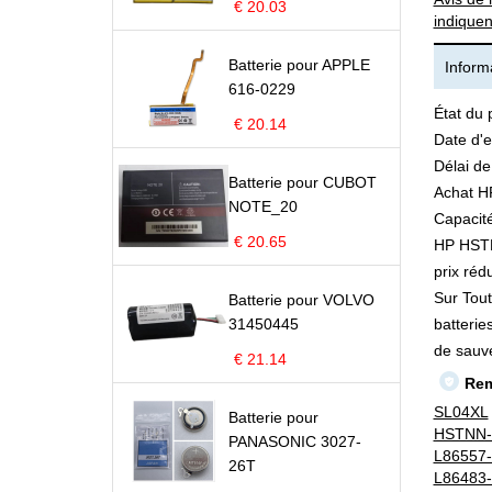
€ 20.03
indiquen
Batterie pour APPLE
Informa
616-0229
État du 
€ 20.14
Date d'e
Délai de
Batterie pour CUBOT
Achat H
NOTE_20
Capacité
€ 20.65
HP HSTNN
prix rédu
Sur Tout
Batterie pour VOLVO
31450445
batterie
de sauv
€ 21.14
Rem
SL04XL
Batterie pour
HSTNN-
PANASONIC 3027-
L86557
26T
L86483