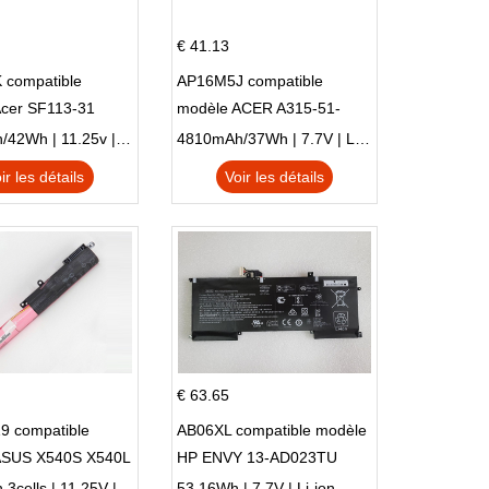
€ 41.13
 compatible
AP16M5J compatible
Acer SF113-31
modèle ACER A315-51-
 NE132
51SL N17Q1 SERIES
3770mAh/42Wh | 11.25v | Li-ion ...
4810mAh/37Wh | 7.7V | Li-ion ...
ir les détails
Voir les détails
€ 63.65
9 compatible
AB06XL compatible modèle
ASUS X540S X540L
HP ENVY 13-AD023TU
SI302 X540SA
HSTNN-DB8C 921438-855
2900mAh 3cells | 11.25V | Li-ion ...
53.16Wh | 7.7V | Li-ion ...