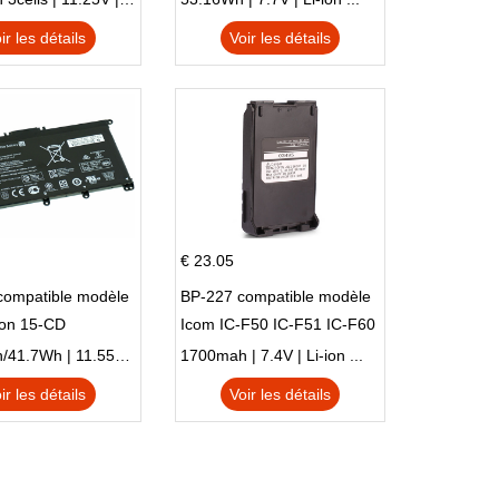
TPN-I128
ir les détails
Voir les détails
€ 23.05
compatible modèle
BP-227 compatible modèle
ion 15-CD
Icom IC-F50 IC-F51 IC-F60
IC-F61 IC-M87
3470mAh/41.7Wh | 11.55V | Li-ion ...
1700mah | 7.4V | Li-ion ...
ir les détails
Voir les détails