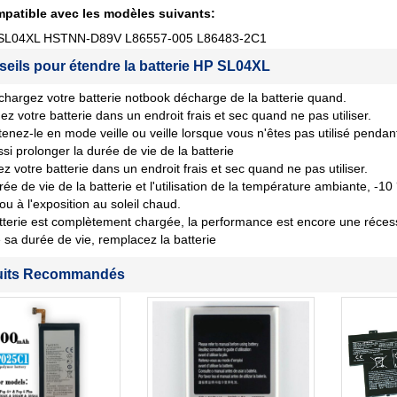
patible avec les modèles suivants:
 SL04XL HSTNN-D89V L86557-005 L86483-2C1
seils pour étendre la batterie HP SL04XL
chargez votre batterie notbook décharge de la batterie quand.
ez votre batterie dans un endroit frais et sec quand ne pas utiliser.
tenez-le en mode veille ou veille lorsque vous n'êtes pas utilisé penda
si prolonger la durée de vie de la batterie
z votre batterie dans un endroit frais et sec quand ne pas utiliser.
rée de vie de la batterie et l'utilisation de la température ambiante, -10
 ou à l'exposition au soleil chaud.
tterie est complètement chargée, la performance est encore une récession
sa durée de vie, remplacez la batterie
uits Recommandés