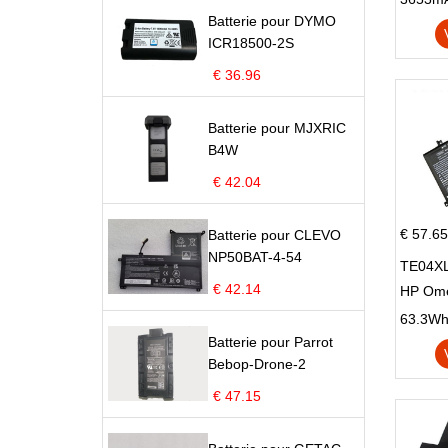
Batterie pour DYMO
X705U
ICR18500-2S
€ 36.96
Batterie pour MJXRIC
B4W
€ 42.04
€ 57.65
Batterie pour CLEVO
NP50BAT-4-54
TE04XL
€ 42.14
HP Om
Omen 15
63.3Wh |
Series
Batterie pour Parrot
Bebop-Drone-2
€ 47.15