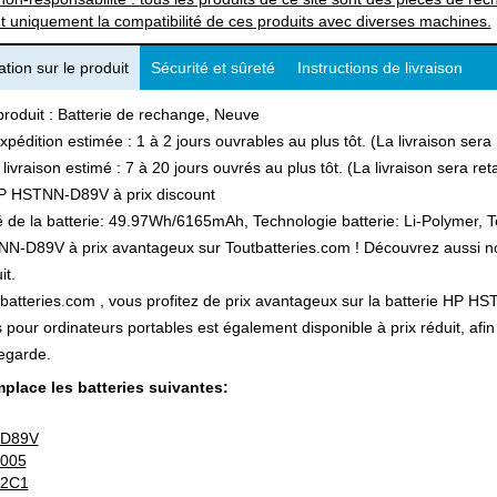
t uniquement la compatibilité de ces produits avec diverses machines.
tion sur le produit
Sécurité et sûreté
Instructions de livraison
produit : Batterie de rechange, Neuve
xpédition estimée : 1 à 2 jours ouvrables au plus tôt. (La livraison ser
 livraison estimé : 7 à 20 jours ouvrés au plus tôt. (La livraison sera r
P HSTNN-D89V à prix discount
 de la batterie: 49.97Wh/6165mAh, Technologie batterie: Li-Polymer, Te
-D89V à prix avantageux sur Toutbatteries.com ! Découvrez aussi notre
it.
batteries.com , vous profitez de prix avantageux sur la batterie HP HST
s pour ordinateurs portables est également disponible à prix réduit, a
egarde.
place les batteries suivantes:
D89V
-005
-2C1