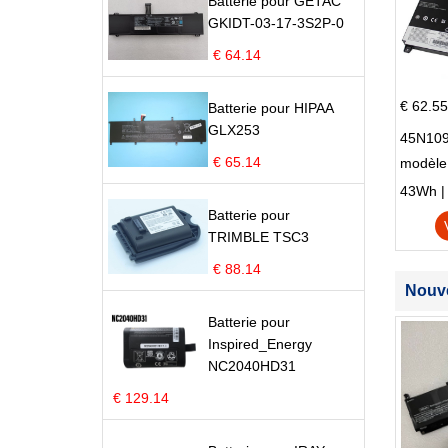
Batterie pour GETAC
GKIDT-03-17-3S2P-0
€ 64.14
€ 62.55
Batterie pour HIPAA
GLX253
45N109
€ 65.14
modèle
Edge S
43Wh | 1
Batterie pour
TRIMBLE TSC3
€ 88.14
Nouve
Batterie pour
Inspired_Energy
NC2040HD31
€ 129.14