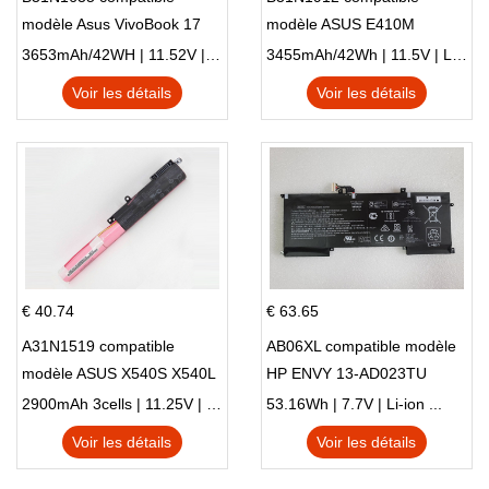
modèle Asus VivoBook 17
modèle ASUS E410M
X705NC X705UA X705UV
E410MA L410MA
3653mAh/42WH | 11.52V | Li-ion ...
3455mAh/42Wh | 11.5V | Li-ion ...
X705UN X705UD
Voir les détails
Voir les détails
€ 40.74
€ 63.65
A31N1519 compatible
AB06XL compatible modèle
modèle ASUS X540S X540L
HP ENVY 13-AD023TU
X540LA-SI302 X540SA
HSTNN-DB8C 921438-855
2900mAh 3cells | 11.25V | Li-ion ...
53.16Wh | 7.7V | Li-ion ...
X540S
TPN-I128
Voir les détails
Voir les détails