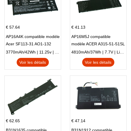
€ 57.64
€ 41.13
AP16A4K compatible modèle
AP16M5J compatible
Acer SF113-31 AO1-132
modèle ACER A315-51-51SL
NE132
N17Q1 SERIES
3770mAh/42Wh | 11.25v | Li-ion ...
4810mAh/37Wh | 7.7V | Li-ion ...
Voir les détails
Voir les détails
€ 62.65
€ 47.14
B31N1635 compatible
B31N1912 compatible