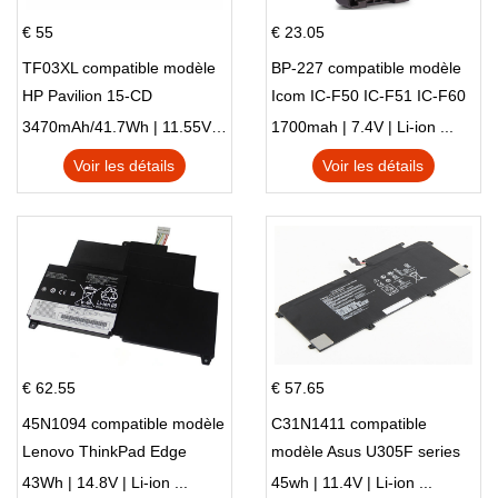
€ 55
€ 23.05
TF03XL compatible modèle
BP-227 compatible modèle
HP Pavilion 15-CD
Icom IC-F50 IC-F51 IC-F60
IC-F61 IC-M87
3470mAh/41.7Wh | 11.55V | Li-ion ...
1700mah | 7.4V | Li-ion ...
Voir les détails
Voir les détails
€ 62.55
€ 57.65
45N1094 compatible modèle
C31N1411 compatible
Lenovo ThinkPad Edge
modèle Asus U305F series
S230u Twist
43Wh | 14.8V | Li-ion ...
45wh | 11.4V | Li-ion ...