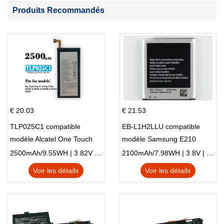
Produits Recommandés
€ 20.03
€ 21.53
TLP025C1 compatible
EB-L1H2LLU compatible
modèle Alcatel One Touch
modèle Samsung E210
Pop 4 Plus OT-5056D
E210K i939
2500mAh/9.55WH | 3.82V | Li-ion ...
2100mAh/7.98WH | 3.8V | Li-ion ...
Voir les détails
Voir les détails