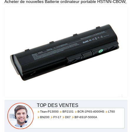
Acheter de nouvelles Batterie ordinateur portable HSTNN-CBOW,
de haute qualité et à bas prix!
TOP DES VENTES
Titan-P13000
BP2101
BCR-1P6S-4000HS
LT60
BN200
FY-17
D07
BP-6S1P-5000A