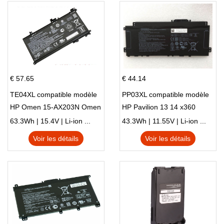
€ 57.65
€ 44.14
TE04XL compatible modèle
PP03XL compatible modèle
HP Omen 15-AX203N Omen
HP Pavilion 13 14 x360
15 Series Pavilion 15 Series
L83388-AC1 L83388-421
63.3Wh | 15.4V | Li-ion ...
43.3Wh | 11.55V | Li-ion ...
HSTNN-LB8S M01118-421
Voir les détails
Voir les détails
M01144-005 13-BB 14-DV
14-DK 15-EH HSTNN-DB9X