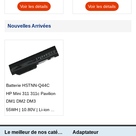
Voir les détails
Voir les détails
Nouvelles Arrivées
Batterie HSTNN-Q44C
HP Mini 311 311c Pavilion
DM1 DM2 DM3
Entertainment PC
55WH | 10.80V | Li-ion ...
Le meilleur de nos catégories
Adaptateur