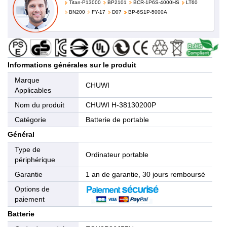
Titan-P13000
BP2101
BCR-1P6S-4000HS
LT60
BN200
FY-17
D07
BP-6S1P-5000A
Informations générales sur le produit
Marque
CHUWI
Applicables
Nom du produit
CHUWI H-38130200P
Catégorie
Batterie de portable
Général
Type de
Ordinateur portable
périphérique
Garantie
1 an de garantie, 30 jours remboursé
Options de
paiement
Batterie