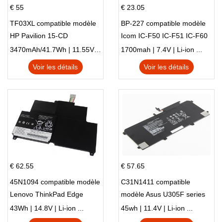
€ 55
€ 23.05
TF03XL compatible modèle
BP-227 compatible modèle
HP Pavilion 15-CD
Icom IC-F50 IC-F51 IC-F60
IC-F61 IC-M87
3470mAh/41.7Wh | 11.55V | Li-ion ...
1700mah | 7.4V | Li-ion ...
Voir les détails
Voir les détails
€ 62.55
€ 57.65
45N1094 compatible modèle
C31N1411 compatible
Lenovo ThinkPad Edge
modèle Asus U305F series
S230u Twist
43Wh | 14.8V | Li-ion ...
45wh | 11.4V | Li-ion ...