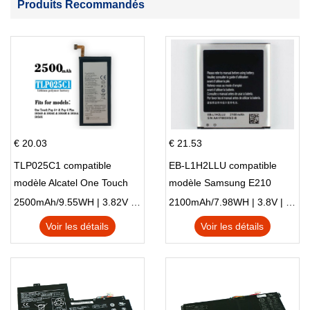
Produits Recommandés
€ 20.03
€ 21.53
TLP025C1 compatible
EB-L1H2LLU compatible
modèle Alcatel One Touch
modèle Samsung E210
Pop 4 Plus OT-5056D
E210K i939
2500mAh/9.55WH | 3.82V | Li-ion ...
2100mAh/7.98WH | 3.8V | Li-ion ...
Voir les détails
Voir les détails