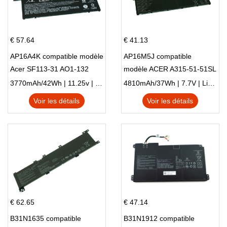
€ 57.64
€ 41.13
AP16A4K compatible modèle
AP16M5J compatible
Acer SF113-31 AO1-132
modèle ACER A315-51-51SL
NE132
N17Q1 SERIES
3770mAh/42Wh | 11.25v | Li-ion ...
4810mAh/37Wh | 7.7V | Li-ion ...
Voir les détails
Voir les détails
€ 62.65
€ 47.14
B31N1635 compatible
B31N1912 compatible