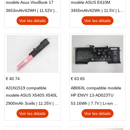
modèle Asus VivoBook 17
modèle ASUS E410M
X705NC X705UA X705UV
E410MA L410MA
3653mAh/42WH | 11.52V | Li-ion ...
3455mAh/42Wh | 11.5V | Li-ion ...
X705UN X705UD
Voir les détails
Voir les détails
€ 40.74
€ 63.65
A31N1519 compatible
AB06XL compatible modèle
modèle ASUS X540S X540L
HP ENVY 13-AD023TU
X540LA-SI302 X540SA
HSTNN-DB8C 921438-855
2900mAh 3cells | 11.25V | Li-ion ...
53.16Wh | 7.7V | Li-ion ...
X540S
TPN-I128
Voir les détails
Voir les détails