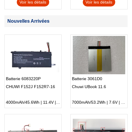
Voir les détails
Voir les détails
Nouvelles Arrivées
Batterie 6083220P
Batterie 3061D0
CHUWI F152J F152R7-16
Chuwi UBook 11.6
4000mAh/45.6Wh | 11.4V | Li-ion ...
7000mAh/53.2Wh | 7.6V | Li-ion ...