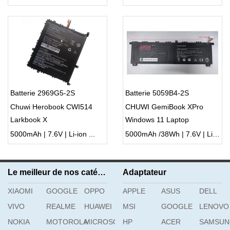
Batterie 2969G5-2S
Batterie 5059B4-2S
Chuwi Herobook CWI514
CHUWI GemiBook XPro
Larkbook X
Windows 11 Laptop
5000mAh | 7.6V | Li-ion ...
5000mAh /38Wh | 7.6V | Li-ion ...
Le meilleur de nos catégories
Adaptateur
XIAOMI
GOOGLE
OPPO
APPLE
ASUS
DELL
VIVO
REALME
HUAWEI
MSI
GOOGLE
LENOVO
NOKIA
MOTOROLA
MICROSOFT
HP
ACER
SAMSU