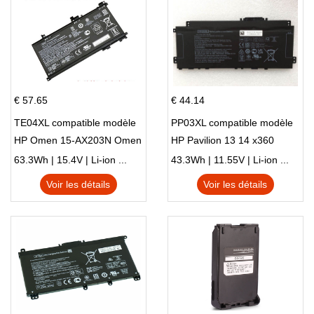
€ 57.65
€ 44.14
TE04XL compatible modèle
PP03XL compatible modèle
HP Omen 15-AX203N Omen
HP Pavilion 13 14 x360
15 Series Pavilion 15 Series
L83388-AC1 L83388-421
63.3Wh | 15.4V | Li-ion ...
43.3Wh | 11.55V | Li-ion ...
HSTNN-LB8S M01118-421
Voir les détails
Voir les détails
M01144-005 13-BB 14-DV
14-DK 15-EH HSTNN-DB9X