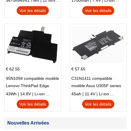
3470mAh/41.7Wh | 11.55V | Li-ion ...
1700mah | 7.4V | Li-ion ...
Voir les détails
Voir les détails
€ 62.55
€ 57.65
45N1094 compatible modèle
C31N1411 compatible
Lenovo ThinkPad Edge
modèle Asus U305F series
S230u Twist
43Wh | 14.8V | Li-ion ...
45wh | 11.4V | Li-ion ...
Voir les détails
Voir les détails
Nouvelles Arrivées