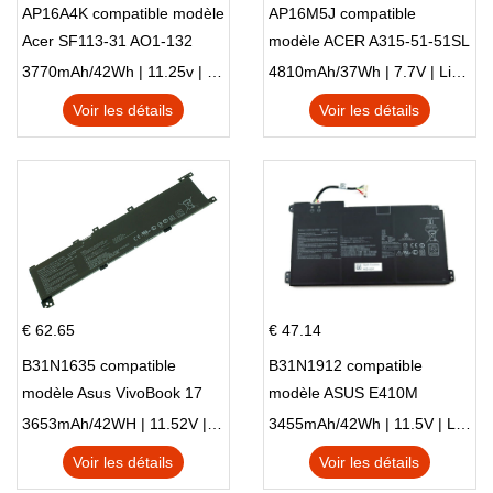
AP16A4K compatible modèle
AP16M5J compatible
Acer SF113-31 AO1-132
modèle ACER A315-51-51SL
NE132
N17Q1 SERIES
3770mAh/42Wh | 11.25v | Li-ion ...
4810mAh/37Wh | 7.7V | Li-ion ...
Voir les détails
Voir les détails
€ 62.65
€ 47.14
B31N1635 compatible
B31N1912 compatible
modèle Asus VivoBook 17
modèle ASUS E410M
X705NC X705UA X705UV
E410MA L410MA
3653mAh/42WH | 11.52V | Li-ion ...
3455mAh/42Wh | 11.5V | Li-ion ...
X705UN X705UD
Voir les détails
Voir les détails