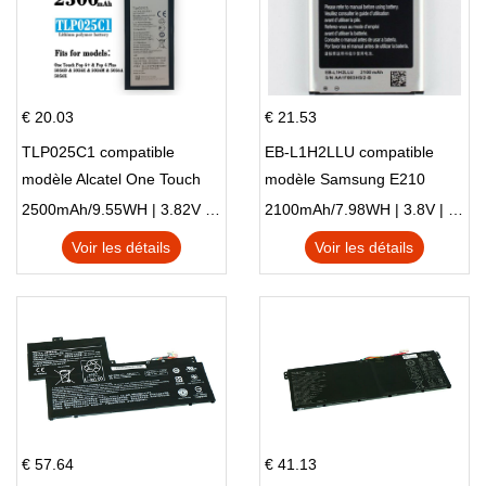
€ 20.03
€ 21.53
TLP025C1 compatible
EB-L1H2LLU compatible
modèle Alcatel One Touch
modèle Samsung E210
Pop 4 Plus OT-5056D
E210K i939
2500mAh/9.55WH | 3.82V | Li-ion ...
2100mAh/7.98WH | 3.8V | Li-ion ...
Voir les détails
Voir les détails
€ 57.64
€ 41.13