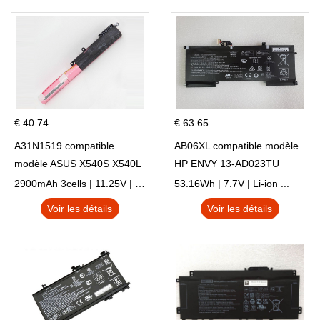
€ 40.74
€ 63.65
A31N1519 compatible
AB06XL compatible modèle
modèle ASUS X540S X540L
HP ENVY 13-AD023TU
X540LA-SI302 X540SA
HSTNN-DB8C 921438-855
2900mAh 3cells | 11.25V | Li-ion ...
53.16Wh | 7.7V | Li-ion ...
X540S
TPN-I128
Voir les détails
Voir les détails