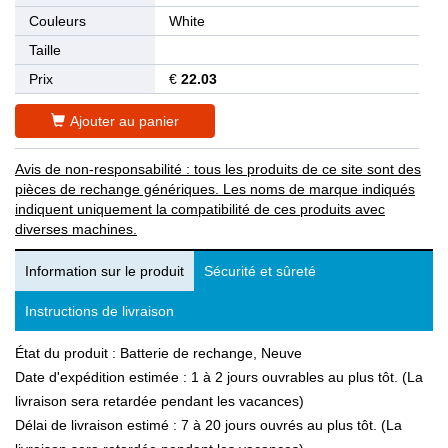
Couleurs
White
Taille
Prix
€
22.03
Ajouter au panier
Avis de non-responsabilité : tous les produits de ce site sont des
pièces de rechange génériques. Les noms de marque indiqués
indiquent uniquement la compatibilité de ces produits avec
diverses machines.
Information sur le produit
Sécurité et sûreté
Instructions de livraison
État du produit : Batterie de rechange, Neuve
Date d'expédition estimée : 1 à 2 jours ouvrables au plus tôt. (La
livraison sera retardée pendant les vacances)
Délai de livraison estimé : 7 à 20 jours ouvrés au plus tôt. (La