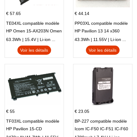
€ 57.65
€ 44.14
TE04XL compatible modèle
PP03XL compatible modèle
HP Omen 15-AX203N Omen
HP Pavilion 13 14 x360
15 Series Pavilion 15 Series
L83388-AC1 L83388-421
63.3Wh | 15.4V | Li-ion ...
43.3Wh | 11.55V | Li-ion ...
HSTNN-LB8S M01118-421
Voir les détails
Voir les détails
M01144-005 13-BB 14-DV
14-DK 15-EH HSTNN-DB9X
€ 55
€ 23.05
TF03XL compatible modèle
BP-227 compatible modèle
HP Pavilion 15-CD
Icom IC-F50 IC-F51 IC-F60
IC-F61 IC-M87