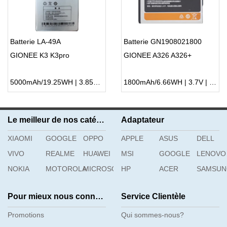
Batterie LA-49A
Batterie GN1908021800
GIONEE K3 K3pro
GIONEE A326 A326+
5000mAh/19.25WH | 3.85V | Li-ion ...
1800mAh/6.66WH | 3.7V | Li-ion ...
Le meilleur de nos catégories
Adaptateur
XIAOMI
GOOGLE
OPPO
APPLE
ASUS
DELL
VIVO
REALME
HUAWEI
MSI
GOOGLE
LENOVO
NOKIA
MOTOROLA
MICROSOFT
HP
ACER
SAMSU
Pour mieux nous connaître
Service Clientèle
Promotions
Qui sommes-nous?