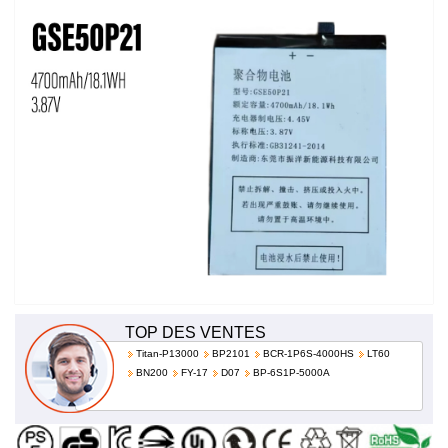
bas prix!
TOP DES VENTES
Titan-P13000
BP2101
BCR-1P6S-4000HS
LT60
BN200
FY-17
D07
BP-6S1P-5000A