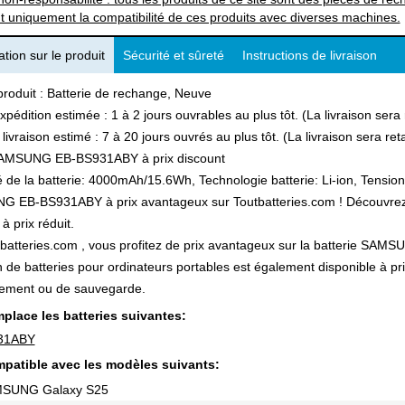
t uniquement la compatibilité de ces produits avec diverses machines.
tion sur le produit
Sécurité et sûreté
Instructions de livraison
produit : Batterie de rechange, Neuve
xpédition estimée : 1 à 2 jours ouvrables au plus tôt. (La livraison ser
 livraison estimé : 7 à 20 jours ouvrés au plus tôt. (La livraison sera r
AMSUNG EB-BS931ABY à prix discount
 de la batterie: 4000mAh/15.6Wh, Technologie batterie: Li-ion, Tension 
EB-BS931ABY à prix avantageux sur Toutbatteries.com ! Découvrez aus
à prix réduit.
batteries.com , vous profitez de prix avantageux sur la batterie SAMS
n de batteries pour ordinateurs portables est également disponible à pr
ement ou de sauvegarde.
place les batteries suivantes:
31ABY
patible avec les modèles suivants:
MSUNG Galaxy S25