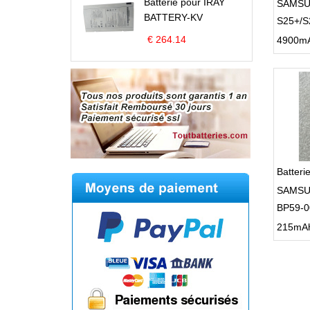
Batterie pour IRAY
SAMSU
BATTERY-KV
S25+/S
Plus/S
€ 264.14
Batteri
SAMSU
BP59-0