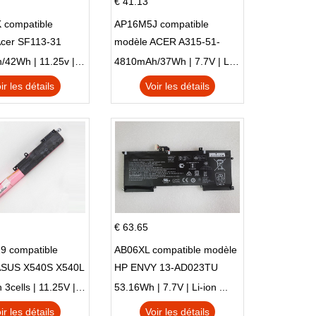
€ 41.13
 compatible
AP16M5J compatible
Acer SF113-31
modèle ACER A315-51-
 NE132
51SL N17Q1 SERIES
3770mAh/42Wh | 11.25v | Li-ion ...
4810mAh/37Wh | 7.7V | Li-ion ...
ir les détails
Voir les détails
€ 63.65
9 compatible
AB06XL compatible modèle
ASUS X540S X540L
HP ENVY 13-AD023TU
SI302 X540SA
HSTNN-DB8C 921438-855
2900mAh 3cells | 11.25V | Li-ion ...
53.16Wh | 7.7V | Li-ion ...
TPN-I128
ir les détails
Voir les détails