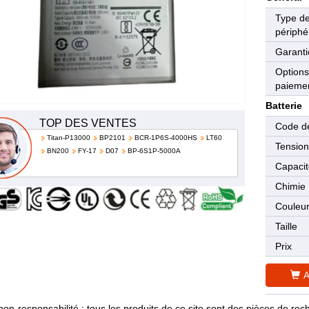
Type d
périphé
Garanti
Options
paieme
Batterie
TOP DES VENTES
Code de
Titan-P13000
BP2101
BCR-1P6S-4000HS
LT60
Tensio
BN200
FY-17
D07
BP-6S1P-5000A
Capaci
Chimie
Couleu
Taille
Prix
A
non-responsabilité : tous les produits de ce site sont des pièces de 