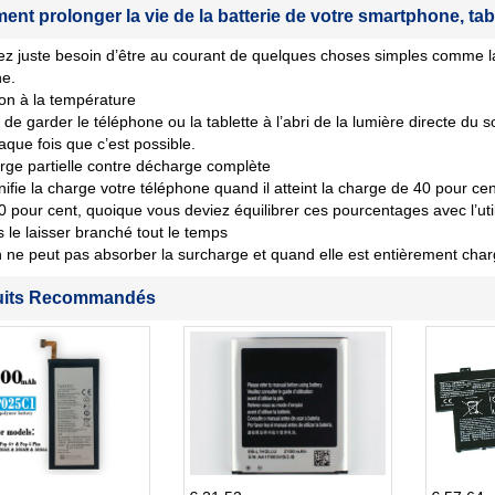
nt prolonger la vie de la batterie de votre smartphone, tab
z juste besoin d’être au courant de quelques choses simples comme la
ne.
ion à la température
de garder le téléphone ou la tablette à l’abri de la lumière directe du s
aque fois que c’est possible.
ge partielle contre décharge complète
nifie la charge votre téléphone quand il atteint la charge de 40 pour cent 
80 pour cent, quoique vous deviez équilibrer ces pourcentages avec l’util
 le laisser branché tout le temps
n ne peut pas absorber la surcharge et quand elle est entièrement char
uits Recommandés