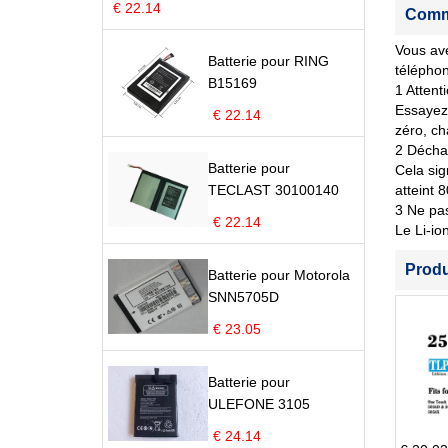
€ 22.14
Comme
Vous ave
Batterie pour RING
télépho
B15169
1 Attent
Essayez 
€ 22.14
zéro, ch
2 Déchar
Batterie pour
Cela sig
TECLAST 30100140
atteint 
3 Ne pas
€ 22.14
Le Li-io
Prod
Batterie pour Motorola
SNN5705D
€ 23.05
Batterie pour
ULEFONE 3105
€ 24.14