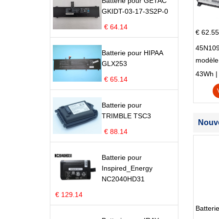
Batterie pour GETAC
GKIDT-03-17-3S2P-0
€ 64.14
€ 62.55
45N109
Batterie pour HIPAA
modèle
GLX253
Edge S
43Wh | 1
€ 65.14
Batterie pour
TRIMBLE TSC3
Nouve
€ 88.14
Batterie pour
Inspired_Energy
NC2040HD31
€ 129.14
Batter