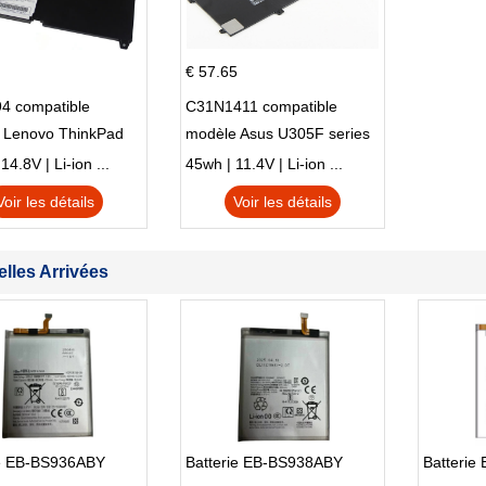
€ 57.65
4 compatible
C31N1411 compatible
 Lenovo ThinkPad
modèle Asus U305F series
230u Twist
4.8V | Li-ion ...
45wh | 11.4V | Li-ion ...
Voir les détails
Voir les détails
lles Arrivées
ie EB-BS936ABY
Batterie EB-BS938ABY
Batteri