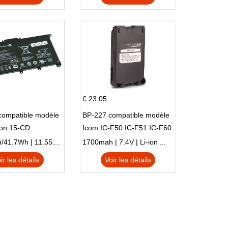
€ 23.05
compatible modèle
BP-227 compatible modèle
ion 15-CD
Icom IC-F50 IC-F51 IC-F60
IC-F61 IC-M87
3470mAh/41.7Wh | 11.55V | Li-ion ...
1700mah | 7.4V | Li-ion ...
ir les détails
Voir les détails