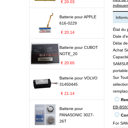
€ 20.03
indiquen
Batterie pour APPLE
Informa
616-0229
État du 
€ 20.14
Date d'e
Délai de
Batterie pour CUBOT
Achat S
NOTE_20
Capacité
€ 20.65
SAMSUNG 
portable 
Sur Tout
Batterie pour VOLVO
31450445
sélectio
remplac
€ 21.14
Rem
EB-BS9
Batterie pour
PANASONIC 3027-
Com
26T
For SA