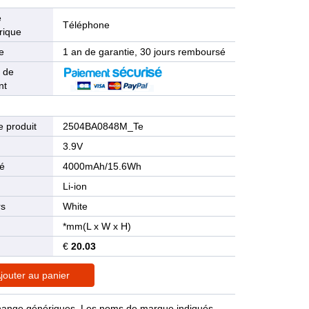
e
Téléphone
rique
e
1 an de garantie, 30 jours remboursé
 de
nt
 produit
2504BA0848M_Te
n
3.9V
té
4000mAh/15.6Wh
Li-ion
rs
White
*mm(L x W x H)
€
20.03
jouter au panier
rechange génériques. Les noms de marque indiqués