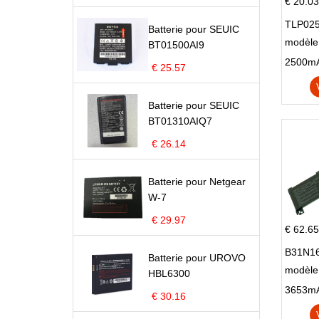
€ 20.03
TLP025
Batterie pour SEUIC
modèle 
BT01500AI9
Pop 4 
€ 25.57
Batterie pour SEUIC
BT01310AIQ7
€ 26.14
Batterie pour Netgear
W-7
€ 29.97
€ 62.65
B31N16
Batterie pour UROVO
modèle
HBL6300
X705N
€ 30.16
X705U