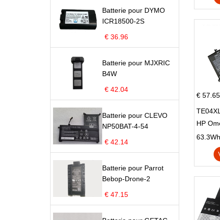
Batterie pour DYMO
ICR18500-2S
€ 36.96
Batterie pour MJXRIC
B4W
€ 42.04
€ 57.65
TE04XL
Batterie pour CLEVO
HP Om
NP50BAT-4-54
Omen 15
63.3Wh |
€ 42.14
Series
Batterie pour Parrot
Bebop-Drone-2
€ 47.15