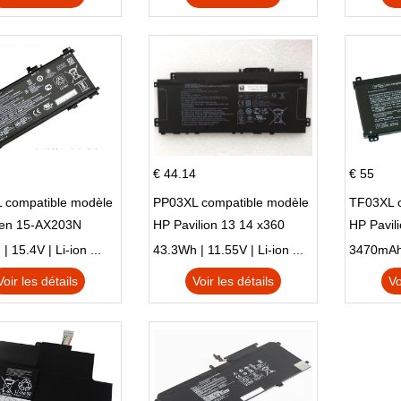
€ 44.14
€ 55
 compatible modèle
PP03XL compatible modèle
TF03XL 
en 15-AX203N
HP Pavilion 13 14 x360
HP Pavil
 Series Pavilion 15
L83388-AC1 L83388-421
 15.4V | Li-ion ...
43.3Wh | 11.55V | Li-ion ...
HSTNN-LB8S M01118-421
Voir les détails
Voir les détails
Vo
M01144-005 13-BB 14-DV
14-DK 15-EH HSTNN-DB9X