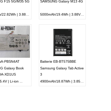
G F15 5G/M35 5G
SAMSUNG Galaxy M13 4G
5880mAh/22.82Wh | 3.88V | Li-ion ...
5000mAh/19.4Wh | 3.88V | Li-ion ...
 AA-PBSN4AT
Batterie EB-BT575BBE
 Galaxy Book
Samsung Galaxy Tab Active
DA-XD1US
3
DA-XD2US
.4V | Li-ion ...
4900mAh/18.87Wh | 3.85V | Li-ion ...