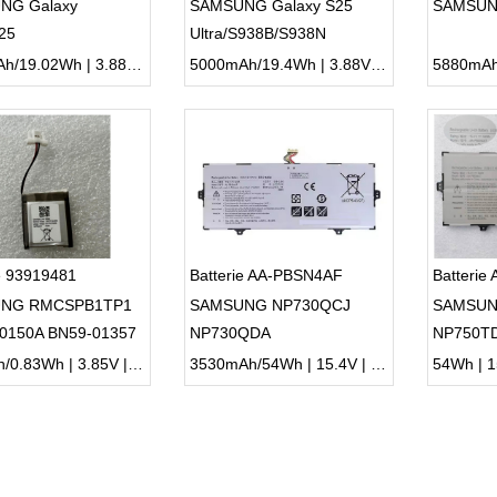
NG Galaxy
SAMSUNG Galaxy S25
SAMSUN
25
Ultra/S938B/S938N
936B/S936N
4900mAh/19.02Wh | 3.88V | Li-ion ...
5000mAh/19.4Wh | 3.88V | Li-ion ...
e 93919481
Batterie AA-PBSN4AF
Batterie
NG RMCSPB1TP1
SAMSUNG NP730QCJ
SAMSUNG
0150A BN59-01357
NP730QDA
NP750T
NP750T
215mAh/0.83Wh | 3.85V | Li-ion ...
3530mAh/54Wh | 15.4V | Li-ion ...
54Wh | 15