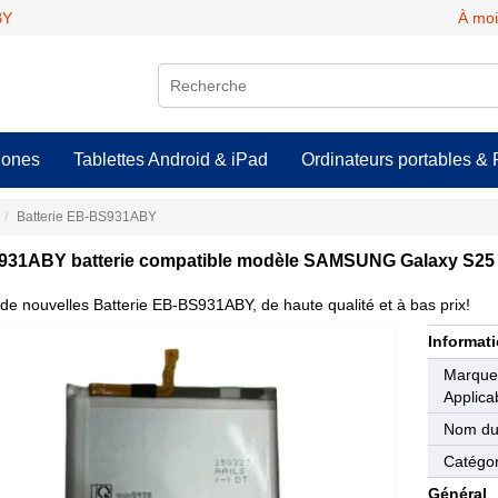
BY
À moi
hones
Tablettes Android & iPad
Ordinateurs portables & 
Batterie EB-BS931ABY
31ABY batterie compatible modèle SAMSUNG Galaxy S25
de nouvelles Batterie EB-BS931ABY, de haute qualité et à bas prix!
Informati
Marqu
Applica
Nom du
Catégor
Général