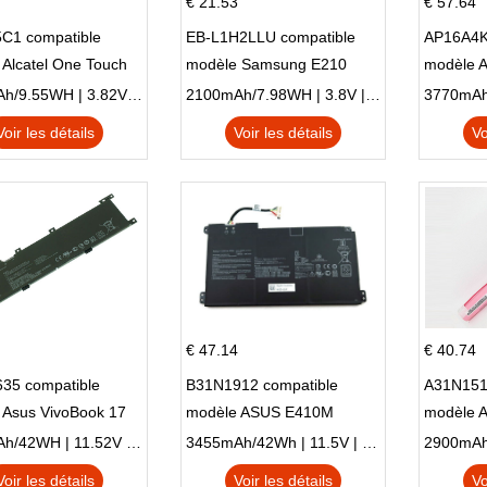
€ 21.53
€ 57.64
C1 compatible
EB-L1H2LLU compatible
AP16A4K
Alcatel One Touch
modèle Samsung E210
modèle 
Plus OT-5056D
E210K i939
AO1-132
2500mAh/9.55WH | 3.82V | Li-ion ...
2100mAh/7.98WH | 3.8V | Li-ion ...
Voir les détails
Voir les détails
Vo
€ 47.14
€ 40.74
35 compatible
B31N1912 compatible
A31N151
 Asus VivoBook 17
modèle ASUS E410M
modèle 
C X705UA X705UV
E410MA L410MA
X540LA-
3653mAh/42WH | 11.52V | Li-ion ...
3455mAh/42Wh | 11.5V | Li-ion ...
N X705UD
X540S
Voir les détails
Voir les détails
Vo