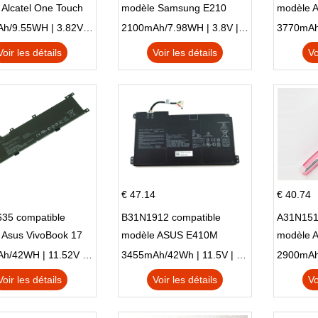
Alcatel One Touch
modèle Samsung E210
modèle 
Plus OT-5056D
E210K i939
AO1-132
2500mAh/9.55WH | 3.82V | Li-ion ...
2100mAh/7.98WH | 3.8V | Li-ion ...
Voir les détails
Voir les détails
Vo
€ 47.14
€ 40.74
35 compatible
B31N1912 compatible
A31N151
 Asus VivoBook 17
modèle ASUS E410M
modèle 
C X705UA X705UV
E410MA L410MA
X540LA-
3653mAh/42WH | 11.52V | Li-ion ...
3455mAh/42Wh | 11.5V | Li-ion ...
N X705UD
X540S
Voir les détails
Voir les détails
Vo