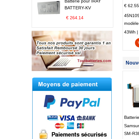
Batterie pour IRAY
€ 62.55
BATTERY-KV
45N109
€ 264.14
modèle
Edge S
43Wh | 1
Nouve
Batter
Samsun
SM-R38