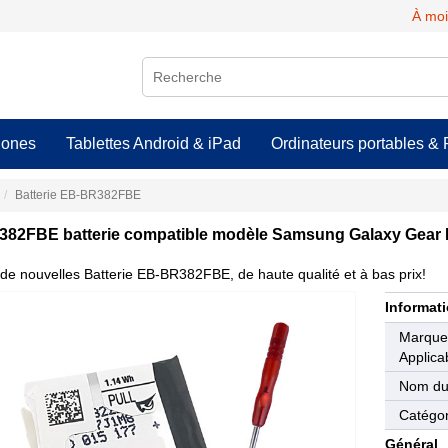
À moi
hones
Tablettes Android & iPad
Ordinateurs portables & 
Batterie EB-BR382FBE
82FBE batterie compatible modèle Samsung Galaxy Gear 
de nouvelles Batterie EB-BR382FBE, de haute qualité et à bas prix!
Informati
Marqu
Applica
Nom du
Catégor
Général