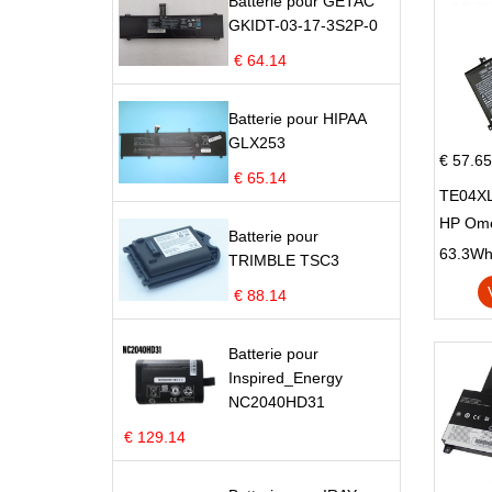
Batterie pour GETAC
GKIDT-03-17-3S2P-0
€ 64.14
Batterie pour HIPAA
GLX253
€ 57.65
€ 65.14
TE04XL
HP Om
Batterie pour
Omen 15
63.3Wh |
TRIMBLE TSC3
Series
€ 88.14
Batterie pour
Inspired_Energy
NC2040HD31
€ 129.14