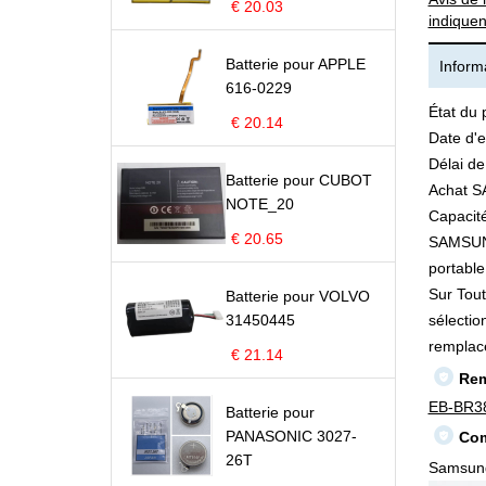
€ 20.03
indiquen
Batterie pour APPLE
Informa
616-0229
État du 
€ 20.14
Date d'e
Délai de
Batterie pour CUBOT
Achat S
NOTE_20
Capacité
€ 20.65
SAMSUNG 
portable 
Sur Tout
Batterie pour VOLVO
31450445
sélectio
remplac
€ 21.14
Rem
EB-BR3
Batterie pour
PANASONIC 3027-
Com
26T
Samsung