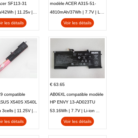
Acer SF113-31
modèle ACER A315-51-
 NE132
51SL N17Q1 SERIES
3770mAh/42Wh | 11.25v | Li-ion ...
4810mAh/37Wh | 7.7V | Li-ion ...
ir les détails
Voir les détails
€ 63.65
9 compatible
AB06XL compatible modèle
ASUS X540S X540L
HP ENVY 13-AD023TU
SI302 X540SA
HSTNN-DB8C 921438-855
2900mAh 3cells | 11.25V | Li-ion ...
53.16Wh | 7.7V | Li-ion ...
TPN-I128
ir les détails
Voir les détails