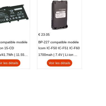
€ 23.05
compatible modèle
BP-227 compatible modèle
ion 15-CD
Icom IC-F50 IC-F51 IC-F60
IC-F61 IC-M87
3470mAh/41.7Wh | 11.55V | Li-ion ...
1700mah | 7.4V | Li-ion ...
ir les détails
Voir les détails