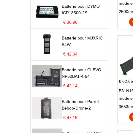
modèle 
Batterie pour DYMO
Pop 4 
ICR18500-2S
€ 36.96
Batterie pour MJXRIC
B4W
€ 42.04
Batterie pour CLEVO
NP50BAT-4-54
€ 62.65
€ 42.14
B31N16
modèle
Batterie pour Parrot
X705N
Bebop-Drone-2
X705U
€ 47.15