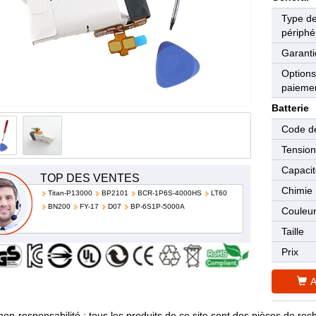
Type d
périphé
Garanti
Options
paieme
Batterie
Code de
Tensio
Capaci
TOP DES VENTES
Chimie
Titan-P13000
BP2101
BCR-1P6S-4000HS
LT60
BN200
FY-17
D07
BP-6S1P-5000A
Couleu
Taille
Prix
A
non-responsabilité : tous les produits de ce site sont des pièces de 