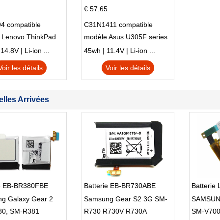
€ 57.65
4 compatible
C31N1411 compatible
 Lenovo ThinkPad
modèle Asus U305F series
230u Twist
4.8V | Li-ion ...
45wh | 11.4V | Li-ion ...
Voir les détails
Voir les détails
lles Arrivées
ie EB-BR380FBE
Batterie EB-BR730ABE
Batteri
g Galaxy Gear 2
Samsung Gear S2 3G SM-
SAMSUNG
0, SM-R381
R730 R730V R730A
SM-V70