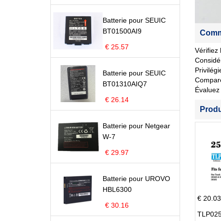
Batterie pour SEUIC
BT01500AI9
Comme
€ 25.57
Vérifiez
Considér
Privilég
Batterie pour SEUIC
Comparez 
BT01310AIQ7
Évaluez 
€ 26.14
Prod
Batterie pour Netgear
W-7
€ 29.97
Batterie pour UROVO
HBL6300
€ 20.03
€ 30.16
TLP025