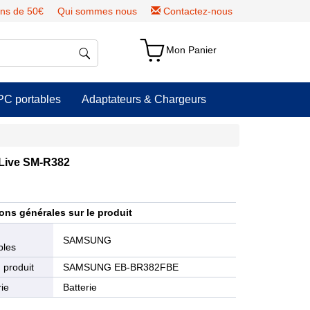
ns de 50€
Qui sommes nous
Contactez-nous
Mon Panier
PC portables
Adaptateurs & Chargeurs
Live SM-R382
ons générales sur le produit
e
SAMSUNG
bles
 produit
SAMSUNG EB-BR382FBE
ie
Batterie