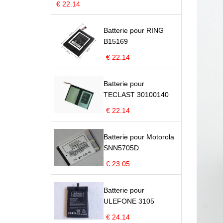
€ 22.14
Batterie pour RING
B15169
€ 22.14
Batterie pour
TECLAST 30100140
€ 22.14
Batterie pour Motorola
SNN5705D
€ 23.05
Batterie pour
ULEFONE 3105
€ 24.14