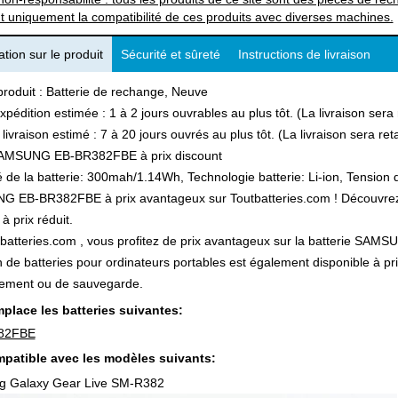
t uniquement la compatibilité de ces produits avec diverses machines.
tion sur le produit
Sécurité et sûreté
Instructions de livraison
produit : Batterie de rechange, Neuve
xpédition estimée : 1 à 2 jours ouvrables au plus tôt. (La livraison ser
 livraison estimé : 7 à 20 jours ouvrés au plus tôt. (La livraison sera r
AMSUNG EB-BR382FBE à prix discount
 de la batterie: 300mah/1.14Wh, Technologie batterie: Li-ion, Tension d
EB-BR382FBE à prix avantageux sur Toutbatteries.com ! Découvrez aus
à prix réduit.
batteries.com , vous profitez de prix avantageux sur la batterie SAMS
n de batteries pour ordinateurs portables est également disponible à pr
ement ou de sauvegarde.
place les batteries suivantes:
82FBE
patible avec les modèles suivants:
 Galaxy Gear Live SM-R382