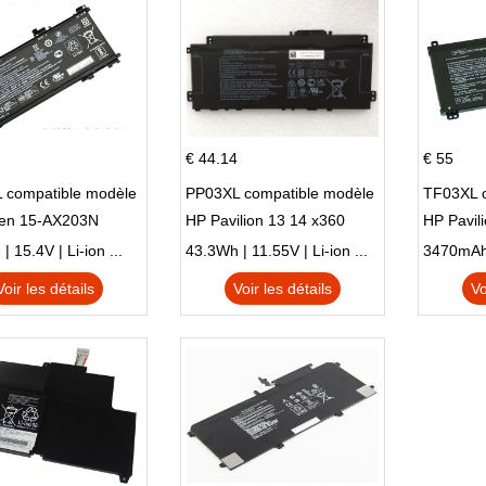
€ 44.14
€ 55
 compatible modèle
PP03XL compatible modèle
TF03XL 
en 15-AX203N
HP Pavilion 13 14 x360
HP Pavil
 Series Pavilion 15
L83388-AC1 L83388-421
 15.4V | Li-ion ...
43.3Wh | 11.55V | Li-ion ...
HSTNN-LB8S M01118-421
Voir les détails
Voir les détails
Vo
M01144-005 13-BB 14-DV
14-DK 15-EH HSTNN-DB9X