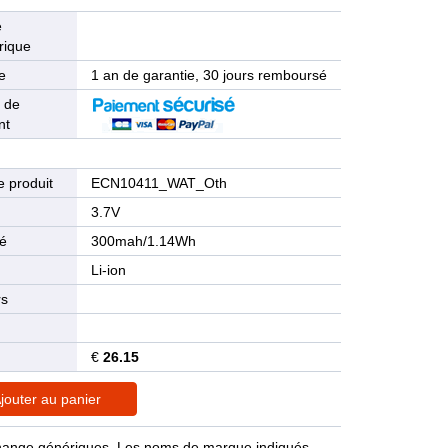
e
rique
e
1 an de garantie, 30 jours remboursé
 de
nt
 produit
ECN10411_WAT_Oth
n
3.7V
té
300mah/1.14Wh
Li-ion
rs
€
26.15
jouter au panier
rechange génériques. Les noms de marque indiqués