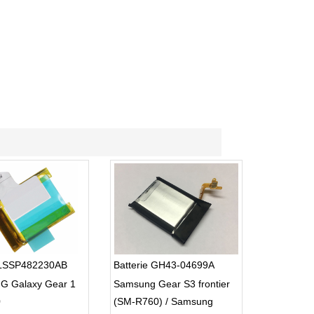
e LSSP482230AB
Batterie GH43-04699A
 Galaxy Gear 1
Samsung Gear S3 frontier
0
(SM-R760) / Samsung