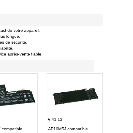
act de votre appareil.
lus longue.
es de sécurité.
abilité.
vice après-vente fiable.
€ 41.13
 compatible
AP16M5J compatible