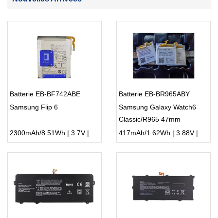
Batterie EB-BF742ABE
Batterie EB-BR965ABY
Samsung Flip 6
Samsung Galaxy Watch6
Classic/R965 47mm
2300mAh/8.51Wh | 3.7V | Li-ion ...
417mAh/1.62Wh | 3.88V | Li-ion ...