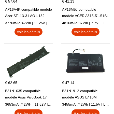
€ 57.64
€ 41.13
AP16A4K compatible modèle
AP16M5J compatible
Acer SF113-31 AO1-132
modèle ACER A315-51-51SL
NE132
N17Q1 SERIES
3770mAh/42Wh | 11.25v | Li-ion ...
4810mAh/37Wh | 7.7V | Li-ion ...
Voir les détails
Voir les détails
€ 62.65
€ 47.14
B31N1635 compatible
B31N1912 compatible
modèle Asus VivoBook 17
modèle ASUS E410M
X705NC X705UA X705UV
E410MA L410MA
3653mAh/42WH | 11.52V | Li-ion ...
3455mAh/42Wh | 11.5V | Li-ion ...
X705UN X705UD
Voir les détails
Voir les détails