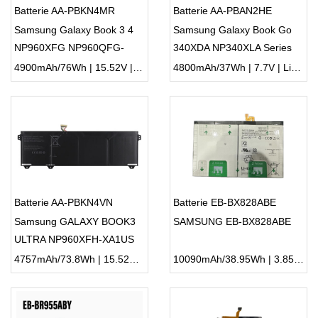
Batterie AA-PBKN4MR
Batterie AA-PBAN2HE
Samsung Galaxy Book 3 4
Samsung Galaxy Book Go
NP960XFG NP960QFG-
340XDA NP340XLA Series
KA1US
37Wh
4900mAh/76Wh | 15.52V | Li-ion ...
4800mAh/37Wh | 7.7V | Li-ion ...
Batterie AA-PBKN4VN
Batterie EB-BX828ABE
Samsung GALAXY BOOK3
SAMSUNG EB-BX828ABE
ULTRA NP960XFH-XA1US
4757mAh/73.8Wh | 15.52V | Li-ion ...
10090mAh/38.95Wh | 3.85V | Li-ion ...