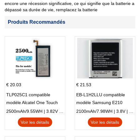
encore une récession significative, ce qui signifie que la batterie a
dépassé sa durée de vie, remplacez la batterie
Produits Recommandés
€ 20.03
€ 21.53
TLP025C1 compatible
EB-L1H2LLU compatible
modèle Alcatel One Touch
modèle Samsung E210
Pop 4 Plus OT-5056D
E210K i939
2500mAh/9.55WH | 3.82V | Li-ion ...
2100mAh/7.98WH | 3.8V | Li-ion ...
Voir les détails
Voir les détails