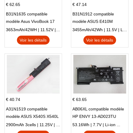
€ 62.65
€ 47.14
B31N1635 compatible
B31N1912 compatible
modèle Asus VivoBook 17
modèle ASUS E410M
X705NC X705UA X705UV
E410MA L410MA
3653mAh/42WH | 11.52V | Li-ion ...
3455mAh/42Wh | 11.5V | Li-ion ...
X705UN X705UD
Voir les détails
Voir les détails
€ 40.74
€ 63.65
A31N1519 compatible
AB06XL compatible modèle
modèle ASUS X540S X540L
HP ENVY 13-AD023TU
X540LA-SI302 X540SA
HSTNN-DB8C 921438-855
2900mAh 3cells | 11.25V | Li-ion ...
53.16Wh | 7.7V | Li-ion ...
X540S
TPN-I128