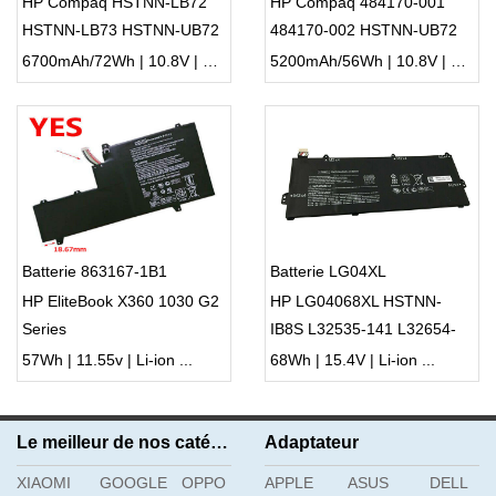
HP Compaq HSTNN-LB72
HP Compaq 484170-001
HSTNN-LB73 HSTNN-UB72
484170-002 HSTNN-UB72
CQ40 HSTNN-C51C
HSTNN-UB73 EV06
6700mAh/72Wh | 10.8V | Li-ion ...
5200mAh/56Wh | 10.8V | Li-ion ...
Batterie 863167-1B1
Batterie LG04XL
HP EliteBook X360 1030 G2
HP LG04068XL HSTNN-
Series
IB8S L32535-141 L32654-
005 L32535-1C1 Series
57Wh | 11.55v | Li-ion ...
68Wh | 15.4V | Li-ion ...
Le meilleur de nos catégories
Adaptateur
XIAOMI
GOOGLE
OPPO
APPLE
ASUS
DELL