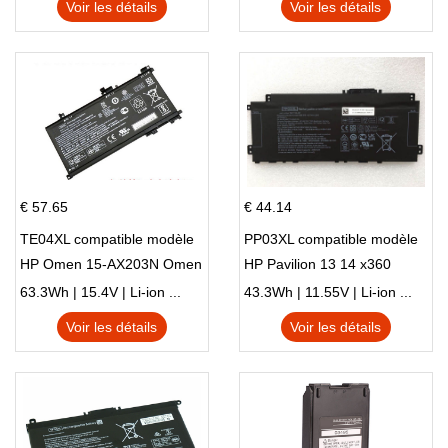
Voir les détails
Voir les détails
€ 57.65
€ 44.14
TE04XL compatible modèle
PP03XL compatible modèle
HP Omen 15-AX203N Omen
HP Pavilion 13 14 x360
15 Series Pavilion 15 Series
L83388-AC1 L83388-421
63.3Wh | 15.4V | Li-ion ...
43.3Wh | 11.55V | Li-ion ...
HSTNN-LB8S M01118-421
Voir les détails
Voir les détails
M01144-005 13-BB 14-DV
14-DK 15-EH HSTNN-DB9X