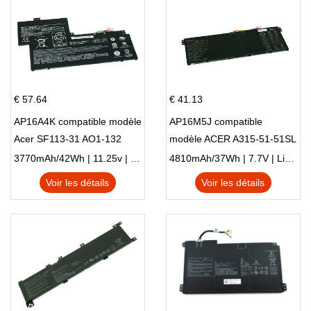
€ 57.64
€ 41.13
AP16A4K compatible modèle
AP16M5J compatible
Acer SF113-31 AO1-132
modèle ACER A315-51-51SL
NE132
N17Q1 SERIES
3770mAh/42Wh | 11.25v | Li-ion ...
4810mAh/37Wh | 7.7V | Li-ion ...
Voir les détails
Voir les détails