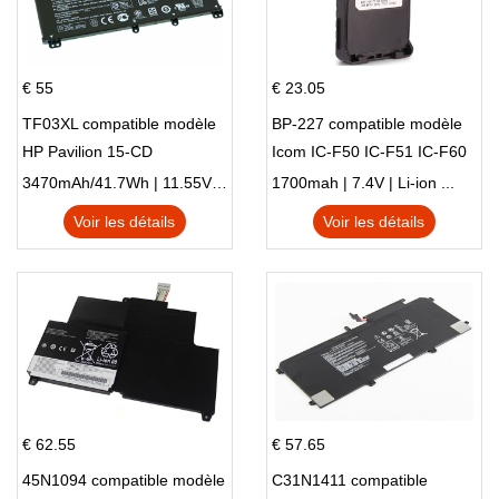
€ 55
€ 23.05
TF03XL compatible modèle
BP-227 compatible modèle
HP Pavilion 15-CD
Icom IC-F50 IC-F51 IC-F60
IC-F61 IC-M87
3470mAh/41.7Wh | 11.55V | Li-ion ...
1700mah | 7.4V | Li-ion ...
Voir les détails
Voir les détails
€ 62.55
€ 57.65
45N1094 compatible modèle
C31N1411 compatible