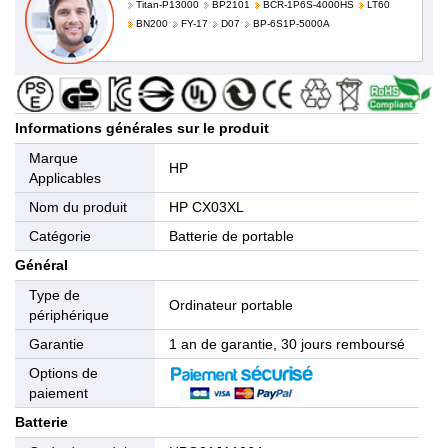
Titan-P13000
BP2101
BCR-1P6S-4000HS
LT60
BN200
FY-17
D07
BP-6S1P-5000A
Informations générales sur le produit
Marque
HP
Applicables
Nom du produit
HP CX03XL
Catégorie
Batterie de portable
Général
Type de
Ordinateur portable
périphérique
Garantie
1 an de garantie, 30 jours remboursé
Options de
paiement
Batterie