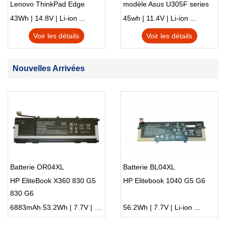
Lenovo ThinkPad Edge
modèle Asus U305F series
S230u Twist
43Wh | 14.8V | Li-ion ...
45wh | 11.4V | Li-ion ...
Voir les détails
Voir les détails
Nouvelles Arrivées
Batterie OR04XL
Batterie BL04XL
HP EliteBook X360 830 G5
HP Elitebook 1040 G5 G6
830 G6
6883mAh 53.2Wh | 7.7V | Li-ion ...
56.2Wh | 7.7V | Li-ion ...