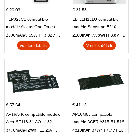
€ 20.03
€ 21.53
TLP025C1 compatible
EB-L1H2LLU compatible
modèle Alcatel One Touch
modèle Samsung E210
Pop 4 Plus OT-5056D
E210K i939
2500mAh/9.55WH | 3.82V | Li-ion ...
2100mAh/7.98WH | 3.8V | Li-ion ...
Voir les détails
Voir les détails
€ 57.64
€ 41.13
AP16A4K compatible modèle
AP16M5J compatible
Acer SF113-31 AO1-132
modèle ACER A315-51-51SL
NE132
N17Q1 SERIES
3770mAh/42Wh | 11.25v | Li-ion ...
4810mAh/37Wh | 7.7V | Li-ion ...