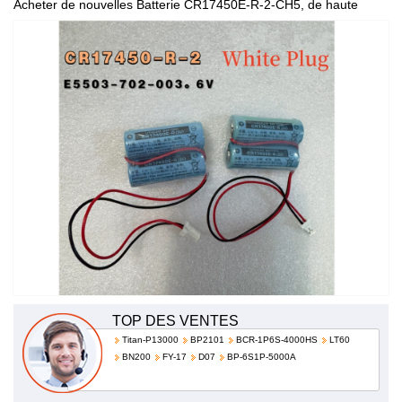
Acheter de nouvelles Batterie CR17450E-R-2-CH5, de haute
qualité et à bas prix!
TOP DES VENTES
Titan-P13000
BP2101
BCR-1P6S-4000HS
LT60
BN200
FY-17
D07
BP-6S1P-5000A