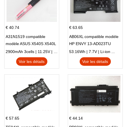
€ 40.74
€ 63.65
A31N1519 compatible
AB06XL compatible modèle
modèle ASUS X540S X540L
HP ENVY 13-AD023TU
X540LA-SI302 X540SA
HSTNN-DB8C 921438-855
2900mAh 3cells | 11.25V | Li-ion ...
53.16Wh | 7.7V | Li-ion ...
X540S
TPN-I128
Voir les détails
Voir les détails
€ 57.65
€ 44.14