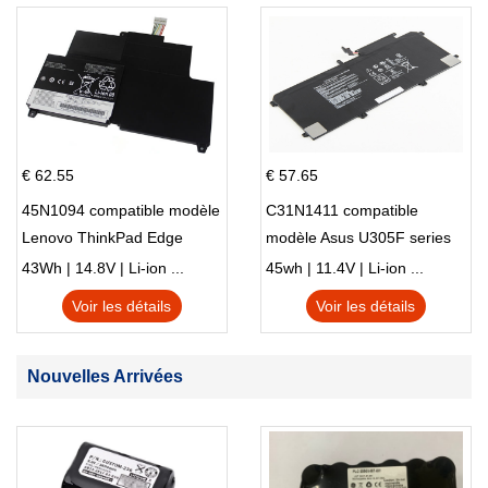
€ 62.55
€ 57.65
45N1094 compatible modèle
C31N1411 compatible
Lenovo ThinkPad Edge
modèle Asus U305F series
S230u Twist
43Wh | 14.8V | Li-ion ...
45wh | 11.4V | Li-ion ...
Voir les détails
Voir les détails
Nouvelles Arrivées