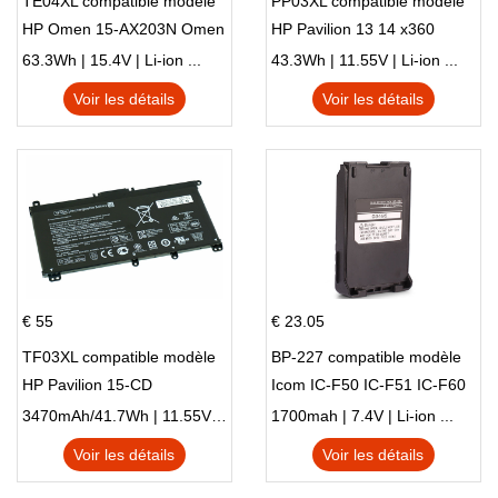
TE04XL compatible modèle
PP03XL compatible modèle
HP Omen 15-AX203N Omen
HP Pavilion 13 14 x360
15 Series Pavilion 15 Series
L83388-AC1 L83388-421
63.3Wh | 15.4V | Li-ion ...
43.3Wh | 11.55V | Li-ion ...
HSTNN-LB8S M01118-421
Voir les détails
Voir les détails
M01144-005 13-BB 14-DV
14-DK 15-EH HSTNN-DB9X
€ 55
€ 23.05
TF03XL compatible modèle
BP-227 compatible modèle
HP Pavilion 15-CD
Icom IC-F50 IC-F51 IC-F60
IC-F61 IC-M87
3470mAh/41.7Wh | 11.55V | Li-ion ...
1700mah | 7.4V | Li-ion ...
Voir les détails
Voir les détails