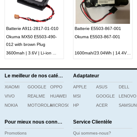
Batterie A911-2817-01-010
Batterie E5503-867-001
Okuma MX50 E5503-490-
Okuma E5503-867-001
012 with brown Plug
3600mah | 3.6V | Li-ion ...
1600mah/23.04Wh | 14.4V | Li-ion ...
Le meilleur de nos catégories
Adaptateur
XIAOMI
GOOGLE
OPPO
APPLE
ASUS
DELL
VIVO
REALME
HUAWEI
MSI
GOOGLE
LENOVO
NOKIA
MOTOROLA
MICROSOFT
HP
ACER
SAMSU
Pour mieux nous connaître
Service Clientèle
Promotions
Qui sommes-nous?