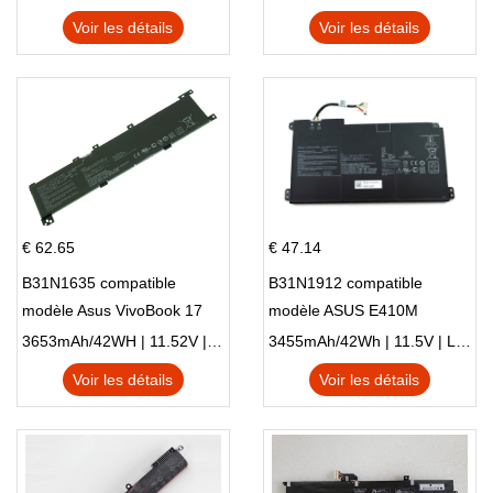
Voir les détails
Voir les détails
€ 62.65
€ 47.14
B31N1635 compatible
B31N1912 compatible
modèle Asus VivoBook 17
modèle ASUS E410M
X705NC X705UA X705UV
E410MA L410MA
3653mAh/42WH | 11.52V | Li-ion ...
3455mAh/42Wh | 11.5V | Li-ion ...
X705UN X705UD
Voir les détails
Voir les détails