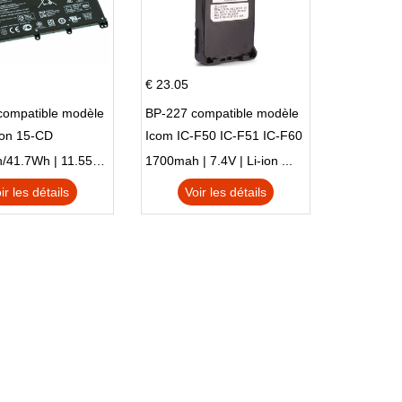
€ 23.05
compatible modèle
BP-227 compatible modèle
ion 15-CD
Icom IC-F50 IC-F51 IC-F60
IC-F61 IC-M87
3470mAh/41.7Wh | 11.55V | Li-ion ...
1700mah | 7.4V | Li-ion ...
ir les détails
Voir les détails