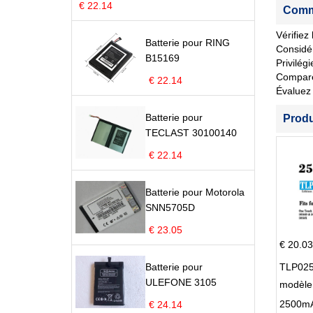
€ 22.14
Comme
Vérifiez
Batterie pour RING
Considér
B15169
Privilég
Comparez 
€ 22.14
Évaluez 
Batterie pour
Prod
TECLAST 30100140
€ 22.14
Batterie pour Motorola
SNN5705D
€ 23.05
€ 20.03
Batterie pour
TLP025
ULEFONE 3105
modèle 
Pop 4 
€ 24.14