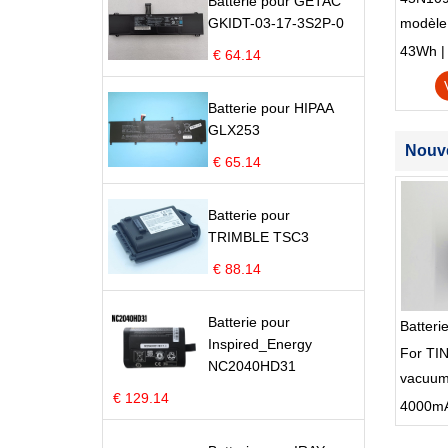
Batterie pour GETAC
GKIDT-03-17-3S2P-0
modèle
Edge S
43Wh | 1
€ 64.14
Batterie pour HIPAA
GLX253
Nouve
€ 65.14
Batterie pour
TRIMBLE TSC3
€ 88.14
Batterie pour
Batter
Inspired_Energy
For TI
NC2040HD31
vacuum
€ 129.14