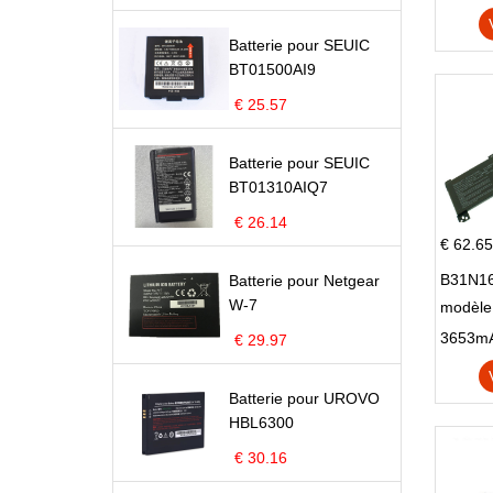
Batterie pour SEUIC
BT01500AI9
€ 25.57
Batterie pour SEUIC
BT01310AIQ7
€ 26.14
€ 62.65
B31N16
Batterie pour Netgear
W-7
modèle
X705N
€ 29.97
X705U
Batterie pour UROVO
HBL6300
€ 30.16