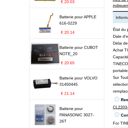
€ 20.03
indiquen
Batterie pour APPLE
Informa
616-0229
État du 
€ 20.14
Date d'e
Délai de
Batterie pour CUBOT
Achat T
NOTE_20
Capacité
€ 20.65
TINECO C
portable 
Sur Tout
Batterie pour VOLVO
31450445
sélectio
remplac
€ 21.14
Rem
CL2203
Batterie pour
PANASONIC 3027-
Com
26T
For TI