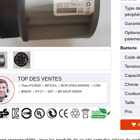
Type d
périphé
Garanti
Options
paieme
Batterie
Code de
Tensio
Capaci
TOP DES VENTES
Chimie
Titan-P13000
BP2101
BCR-1P6S-4000HS
LT60
BN200
FY-17
D07
BP-6S1P-5000A
Couleu
Taille
Prix
A
non-responsabilité : tous les produits de ce site sont des pièces de 