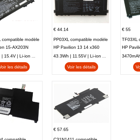
€ 44.14
€ 55
 compatible modèle
PP03XL compatible modèle
TF03XL 
en 15-AX203N
HP Pavilion 13 14 x360
HP Pavil
 Series Pavilion 15
L83388-AC1 L83388-421
 15.4V | Li-ion ...
43.3Wh | 11.55V | Li-ion ...
HSTNN-LB8S M01118-421
Voir les détails
Voir les détails
Vo
M01144-005 13-BB 14-DV
14-DK 15-EH HSTNN-DB9X
€ 57.65
4 compatible
C31N1411 compatible