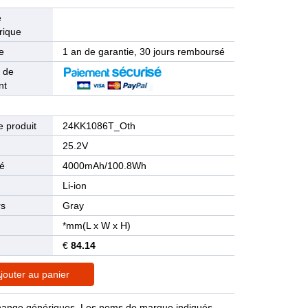
e
rique
e
1 an de garantie, 30 jours remboursé
 de
nt
 produit
24KK1086T_Oth
n
25.2V
té
4000mAh/100.8Wh
Li-ion
rs
Gray
*mm(L x W x H)
€
84.14
jouter au panier
rechange génériques. Les noms de marque indiqués