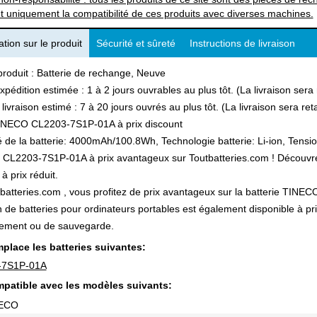
t uniquement la compatibilité de ces produits avec diverses machines.
tion sur le produit
Sécurité et sûreté
Instructions de livraison
produit : Batterie de rechange, Neuve
xpédition estimée : 1 à 2 jours ouvrables au plus tôt. (La livraison ser
 livraison estimé : 7 à 20 jours ouvrés au plus tôt. (La livraison sera r
INECO CL2203-7S1P-01A à prix discount
 de la batterie: 4000mAh/100.8Wh, Technologie batterie: Li-ion, Tensio
L2203-7S1P-01A à prix avantageux sur Toutbatteries.com ! Découvrez a
à prix réduit.
batteries.com , vous profitez de prix avantageux sur la batterie TINEC
n de batteries pour ordinateurs portables est également disponible à pr
ement ou de sauvegarde.
place les batteries suivantes:
-7S1P-01A
patible avec les modèles suivants:
NECO