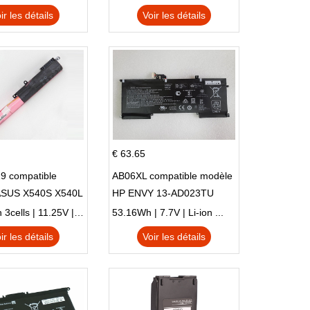
ir les détails
Voir les détails
€ 63.65
9 compatible
AB06XL compatible modèle
ASUS X540S X540L
HP ENVY 13-AD023TU
SI302 X540SA
HSTNN-DB8C 921438-855
2900mAh 3cells | 11.25V | Li-ion ...
53.16Wh | 7.7V | Li-ion ...
TPN-I128
ir les détails
Voir les détails