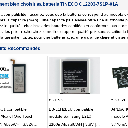
nt bien choisir sa batterie TINECO CL2203-7S1P-01A
 la compatibilité : assurez-vous que la batterie correspond au modèle ex
ez la capacité (mAh) : une capacité plus élevée offre une autonomie p
iez la qualité : choisissez des batteries certifiées et conformes aux norm
les prix : recherchez le meilleur rapport qualité-prix sans sacrifier la fi
la garantie : optez pour une batterie avec une garantie claire et un ser
uits Recommandés
€ 21.53
€ 57.64
C1 compatible
EB-L1H2LLU compatible
AP16A4K
Alcatel One Touch
modèle Samsung E210
modèle 
Plus OT-5056D
E210K i939
AO1-132
2500mAh/9.55WH | 3.82V | Li-ion ...
2100mAh/7.98WH | 3.8V | Li-ion ...