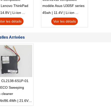
 Lenovo ThinkPad
modèle Asus U305F series
230u Twist
4.8V | Li-ion ...
45wh | 11.4V | Li-ion ...
Voir les détails
Voir les détails
lles Arrivées
ie CL2138-6S1P-01
NECO Sweeping
 cleaner
4000mAh/86.4Wh | 21.6V | Li-ion ...