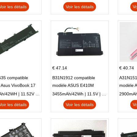
Voir les détails
Voir les détails
Vo
€ 47.14
€ 40.74
35 compatible
B31N1912 compatible
A31N151
 Asus VivoBook 17
modèle ASUS E410M
modèle 
C X705UA X705UV
E410MA L410MA
X540LA-
3653mAh/42WH | 11.52V | Li-ion ...
3455mAh/42Wh | 11.5V | Li-ion ...
N X705UD
X540S
Voir les détails
Voir les détails
Vo