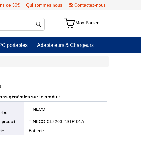
ns de 50€
Qui sommes nous
Contactez-nous
Mon Panier
PC portables
Adaptateurs & Chargeurs
!
ons générales sur le produit
e
TINECO
bles
 produit
TINECO CL2203-7S1P-01A
ie
Batterie