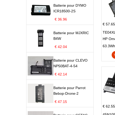
Batterie pour DYMO
ICR18500-2S
€ 36.96
€ 57.65
TE04XL
Batterie pour MJXRIC
B4W
HP Om
Omen 15
63.3Wh |
€ 42.04
Series
Batterie pour CLEVO
NP50BAT-4-54
€ 42.14
Batterie pour Parrot
Bebop-Drone-2
€ 47.15
€ 62.55
45N109