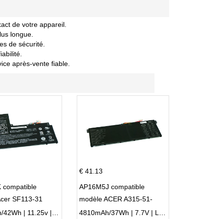
act de votre appareil.
lus longue.
es de sécurité.
abilité.
vice après-vente fiable.
€ 41.13
 compatible
AP16M5J compatible
Acer SF113-31
modèle ACER A315-51-
 NE132
51SL N17Q1 SERIES
3770mAh/42Wh | 11.25v | Li-ion ...
4810mAh/37Wh | 7.7V | Li-ion ...