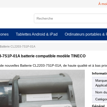
À moi
hones
Tablettes Android & iPad
Ordinateurs portables & 
Batterie CL2203-7S1P-01A
-7S1P-01A batterie compatible modèle TINECO
de nouvelles Batterie CL2203-7S1P-01A, de haute qualité et à bas prix
Informati
Marqu
Applica
Nom du
Catégor
Général