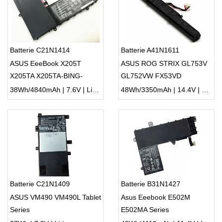
Batterie C21N1414
Batterie A41N1611
ASUS EeeBook X205T
ASUS ROG STRIX GL753V
X205TA X205TA-BING-
GL752VW FX53VD
FD015B 11.6"
38Wh/4840mAh | 7.6V | Li-ion ...
48Wh/3350mAh | 14.4V | Li-ion ...
Batterie C21N1409
Batterie B31N1427
ASUS VM490 VM490L Tablet
Asus Eeebook E502M
Series
E502MA Series