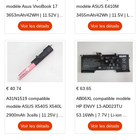
modèle Asus VivoBook 17
modèle ASUS E410M
X705NC X705UA X705UV
E410MA L410MA
3653mAh/42WH | 11.52V | Li-ion ...
3455mAh/42Wh | 11.5V | Li-ion ...
X705UN X705UD
Voir les détails
Voir les détails
€ 40.74
€ 63.65
A31N1519 compatible
AB06XL compatible modèle
modèle ASUS X540S X540L
HP ENVY 13-AD023TU
X540LA-SI302 X540SA
HSTNN-DB8C 921438-855
2900mAh 3cells | 11.25V | Li-ion ...
53.16Wh | 7.7V | Li-ion ...
X540S
TPN-I128
Voir les détails
Voir les détails