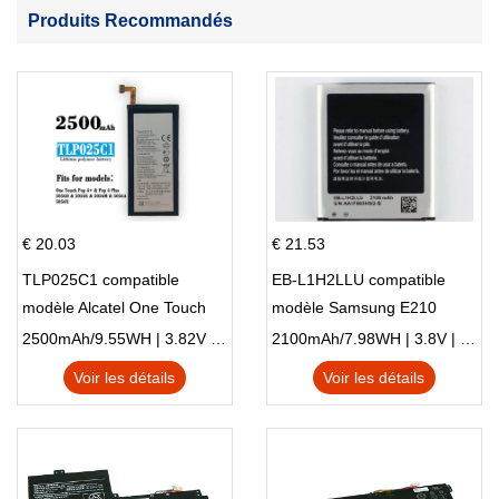
Produits Recommandés
€ 20.03
€ 21.53
TLP025C1 compatible
EB-L1H2LLU compatible
modèle Alcatel One Touch
modèle Samsung E210
Pop 4 Plus OT-5056D
E210K i939
2500mAh/9.55WH | 3.82V | Li-ion ...
2100mAh/7.98WH | 3.8V | Li-ion ...
Voir les détails
Voir les détails