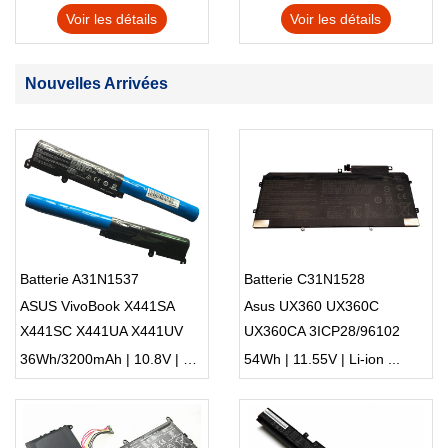
Voir les détails
Voir les détails
Nouvelles Arrivées
Batterie A31N1537
Batterie C31N1528
ASUS VivoBook X441SA
Asus UX360 UX360C
X441SC X441UA X441UV
UX360CA 3ICP28/96102
Series
36Wh/3200mAh | 10.8V | Li-ion ...
54Wh | 11.55V | Li-ion ...