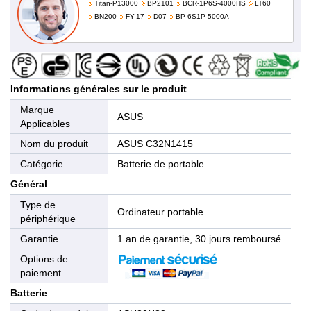
Titan-P13000
BP2101
BCR-1P6S-4000HS
LT60
BN200
FY-17
D07
BP-6S1P-5000A
Informations générales sur le produit
Marque
ASUS
Applicables
Nom du produit
ASUS C32N1415
Catégorie
Batterie de portable
Général
Type de
Ordinateur portable
périphérique
Garantie
1 an de garantie, 30 jours remboursé
Options de
paiement
Batterie