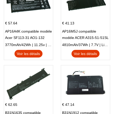
€ 57.64
€ 41.13
AP16A4K compatible modèle
AP16M5J compatible
Acer SF113-31 AO1-132
modèle ACER A315-51-51SL
NE132
N17Q1 SERIES
3770mAh/42Wh | 11.25v | Li-ion ...
4810mAh/37Wh | 7.7V | Li-ion ...
Voir les détails
Voir les détails
€ 62.65
€ 47.14
B31N1635 compatible
B31N1912 compatible