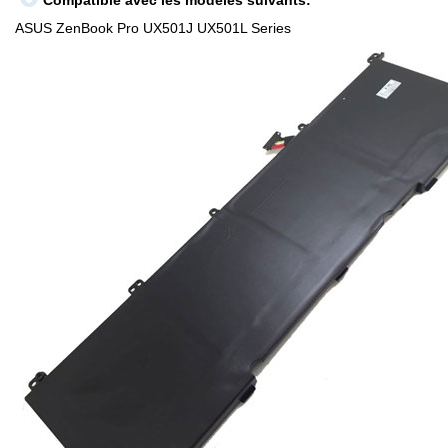
Compatible avec les modèles suivants:
ASUS ZenBook Pro UX501J UX501L Series