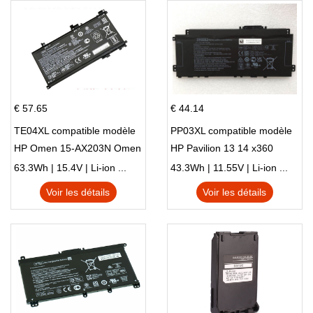
€ 57.65
€ 44.14
TE04XL compatible modèle
PP03XL compatible modèle
HP Omen 15-AX203N Omen
HP Pavilion 13 14 x360
15 Series Pavilion 15 Series
L83388-AC1 L83388-421
63.3Wh | 15.4V | Li-ion ...
43.3Wh | 11.55V | Li-ion ...
HSTNN-LB8S M01118-421
Voir les détails
Voir les détails
M01144-005 13-BB 14-DV
14-DK 15-EH HSTNN-DB9X