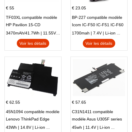
€ 55
€ 23.05
TF03XL compatible modèle
BP-227 compatible modèle
HP Pavilion 15-CD
Icom IC-F50 IC-F51 IC-F60
IC-F61 IC-M87
3470mAh/41.7Wh | 11.55V | Li-ion ...
1700mah | 7.4V | Li-ion ...
Voir les détails
Voir les détails
€ 62.55
€ 57.65
45N1094 compatible modèle
C31N1411 compatible
Lenovo ThinkPad Edge
modèle Asus U305F series
S230u Twist
43Wh | 14.8V | Li-ion ...
45wh | 11.4V | Li-ion ...