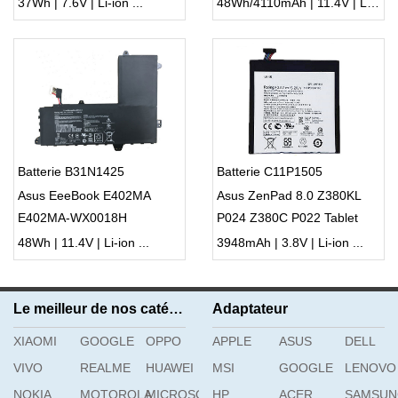
37Wh | 7.6V | Li-ion ...
48Wh/4110mAh | 11.4V | Li-ion ...
Batterie B31N1425
Batterie C11P1505
Asus EeeBook E402MA
Asus ZenPad 8.0 Z380KL
E402MA-WX0018H
P024 Z380C P022 Tablet
E402MA-WX0002T
48Wh | 11.4V | Li-ion ...
3948mAh | 3.8V | Li-ion ...
Le meilleur de nos catégories
Adaptateur
XIAOMI
GOOGLE
OPPO
APPLE
ASUS
DELL
VIVO
REALME
HUAWEI
MSI
GOOGLE
LENOVO
NOKIA
MOTOROLA
MICROSOFT
HP
ACER
SAMSU